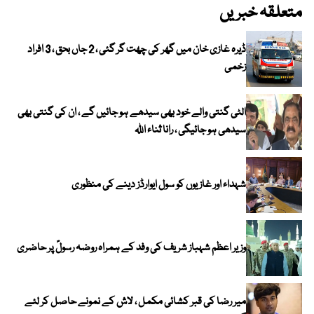
متعلقہ خبریں
ڈیرہ غازی خان میں گھر کی چھت گر گئی ، 2 جاں بحق ، 3 افراد
زخمی
الٹی گنتی والے خود بھی سیدھے ہو جائیں گے ، ان کی گنتی بھی
سیدھی ہو جائیگی ، رانا ثناء اللہ
شہداء اور غازیوں کو سول ایوارڈز دینے کی منظوری
وزیر اعظم شہباز شریف کی وفد کے ہمراہ روضہ رسولؐ پر حاضری
میر رضا کی قبر کشائی مکمل ، لاش کے نمونے حاصل کر لئے