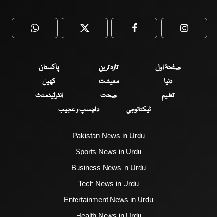
WhatsApp
Twitter
Facebook
Faceboo
صفحۂ اول
تازہ ترین
پاکستان
دنیا
معیشت
کھیل
تعلیم
صحت
انٹرٹینمنٹ
ٹیکنالوجی
دلچسپ و عجیب
Pakistan News in Urdu
Sports News in Urdu
Business News in Urdu
Tech News in Urdu
Entertainment News in Urdu
Health News in Urdu