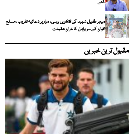
گئے
میجر طفیل شہید کی 68 ویں برسی ، مزار پر دعائیہ تقریب ، مسلح
افواج کے سربراہان کا خراج عقیدت
مقبول ترین خبریں