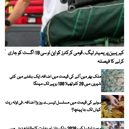
کیریبین پریمیئر لیگ ، قومی کرکٹرز کو این او سی 19 اگست کو جاری
آز
کرنے کا فیصلہ
چھی
ملک بھر میں آٹے کی قیمت میں اضافہ، ایک ہفتے میں کئی
شہروں میں 20 کلو تھیلا 100 روپے تک مہنگا
سونے کی قیمت میں مسلسل تیسرے روز بڑا اضافہ ، فی تولہ ریٹ
کہاں تک جا پہنچا؟
ویمنز ایشیا کپ 2026، پاکستان اور بھارت کا مقابلہ دبئی میں