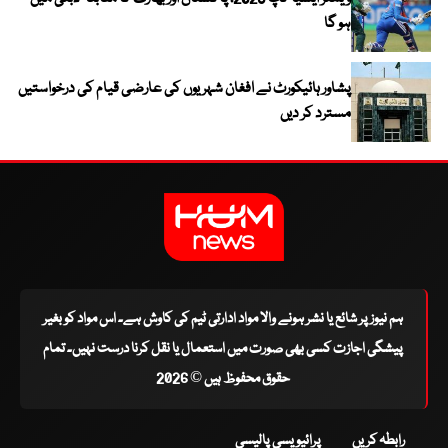
ہو گا
پشاور ہائیکورٹ نے افغان شہریوں کی عارضی قیام کی درخواستیں
مسترد کر دیں
ہم نیوز پر شائع یا نشر ہونے والا مواد ادارتی ٹیم کی کاوش ہے۔ اس مواد کو بغیر
پیشگی اجازت کسی بھی صورت میں استعمال یا نقل کرنا درست نہیں۔ تمام
حقوق محفوظ ہیں © 2026
رابطہ کریں
پرائیویسی پالیسی