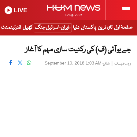
LIVE
8 Aug, 2026
صفحۂ اول
تازہ ترین
پاکستان
دنیا
ایران-اسرائیل جنگ
کھیل
انٹرٹینمنٹ
جے یو آئی (ف) کی رکنیت سازی مہم کا آغاز
|
شائع
September 10, 2018 1:03 AM
ویب ڈیسک