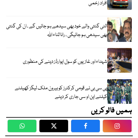
افراد زخمی
الٹی گنتی والے خود بھی سیدھے ہو جائیں گے ، ان کی گنتی
بھی سیدھی ہو جائیگی ، رانا ثناء اللہ
شہداء اور غازیوں کو سول ایوارڈز دینے کی منظوری
پی سی بی نے قومی کرکٹرز کو بیرون ملک لیگز کھیلنے
کیلئے این او سی جاری کر دیئے
ہمیں فالو کریں
WhatsApp
Twitter
Facebook
Faceboo