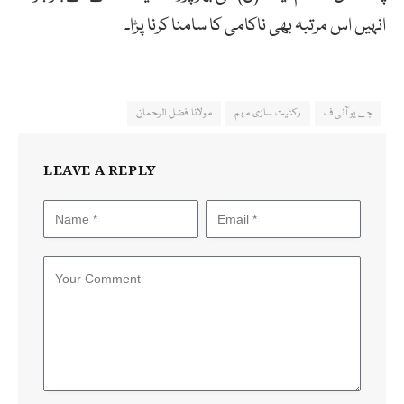
انہیں اس مرتبہ بھی ناکامی کا سامنا کرنا پڑا۔
جے یو آئی ف
رکنیت سازی مہم
مولانا فضل الرحمان
LEAVE A REPLY