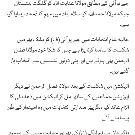
جے یو آئی کے مطابق مولانا عنایت اللہ کو گلگت بلتستان
جبکہ مولانا حمداللہ کو اسلام آباد میں مہم کا ذمہ دار بنایا گیا
ہے۔
حالیہ عام انتخابات میں جے یو آئی (ف) کو ملک بھر میں
شکست کا سامنا کرنا پڑا ہے جس کا شکا خود مولانا فضل
الرحمٰن بھی ہوئے ہیں اور اپنی دونوں نشستوں سے انتخاب ہار
گئے ہیں۔
الیکشن میں شکست کے بعد مولانا فضل الرحمٰن نے دیگر
اپوزیشن جماعتوں کے ساتھ مل کر الیکشن میں دھاندلی کا
الزام عائد کیا مگر پھر صدارتی انتخابات میں وہ امیدوار کے طور
پر سامنے آئے۔
پاکستان مسلم لیگ (ن) کی بھرپور حمایت ملنے کے باوجود