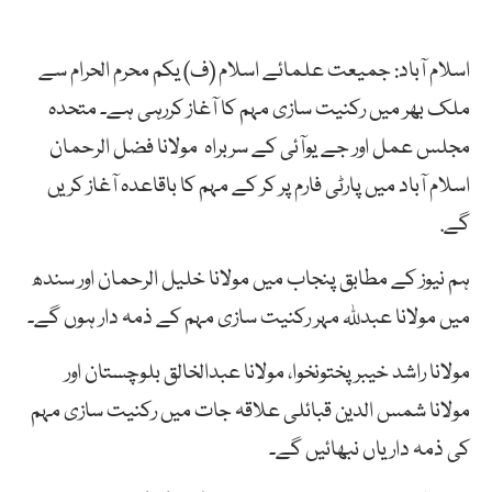
اسلام آباد: جمیعت علمائے اسلام (ف) یکم محرم الحرام سے
ملک بھر میں رکنیت سازی مہم کا آغاز کررہی ہے۔ متحدہ
مجلس عمل اور جے یوآئی کے سربراہ مولانا فضل الرحمان
اسلام آباد میں پارٹی فارم پر کر کے مہم کا باقاعدہ آغاز کریں
گے.
ہم نیوز کے مطابق پنجاب میں مولانا خلیل الرحمان اور سندھ
میں مولانا عبدللہ مہر رکنیت سازی مہم کے ذمہ دار ہوں گے۔
مولانا راشد خیبر پختونخوا، مولانا عبدالخالق بلوچستان اور
مولانا شمس الدین قبائلی علاقہ جات میں رکنیت سازی مہم
کی ذمہ داریاں نبھائیں گے۔