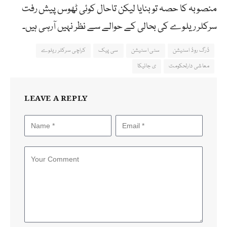
منصوبہ کا حصہ تو بنایا لیکن تاحال کوئی ٹھوس پیش رفت
سرکلر ریلوے کی بحالی کے حوالے سے نظر نہیں آرہی ہیں۔
ڈرگ روڈ اسٹیشن
سٹی اسٹیشن
سی پیک
کراچی سرکلر ریلوے
معاشی دارلحکومت
ی جائیکا
LEAVE A REPLY