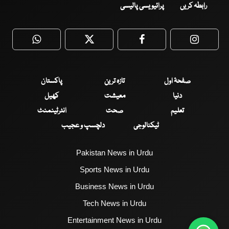
رابطہ کریں
پرائیویسی پالیسی
WhatsApp
Twitter
Facebook
Faceboo
صفحۂ اول
تازہ ترین
پاکستان
دنیا
معیشت
کھیل
تعلیم
صحت
انٹرٹینمنٹ
ٹیکنالوجی
دلچسپ و عجیب
Pakistan News in Urdu
Sports News in Urdu
Business News in Urdu
Tech News in Urdu
Entertainment News in Urdu