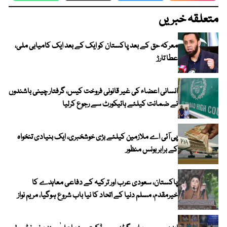
متعلقہ خبریں
معرکہ حق کے بعد پاکستان کو ایک کے بعد ایک کامیابی ملی،
عطا تارڑ
انسانی اعضاء کی غیر قانونی فروخت کیس، گرفتار چینی باشندوں
نے ضمانت کیلئے ہائیکورٹ سے رجوع کرلیا
پی آئی اے ملازمین کیلئے بڑی خوشخبری، ایک بنیادی تنخواہ
کے برابر بونس منظور
پاکستان، سعودی عرب اور ترکیہ کے دفاعی معاہدے کا
خیرمقدم، مسلم دنیا کے اتحاد کا نیا باب شروع ہوگیا، مریم نواز