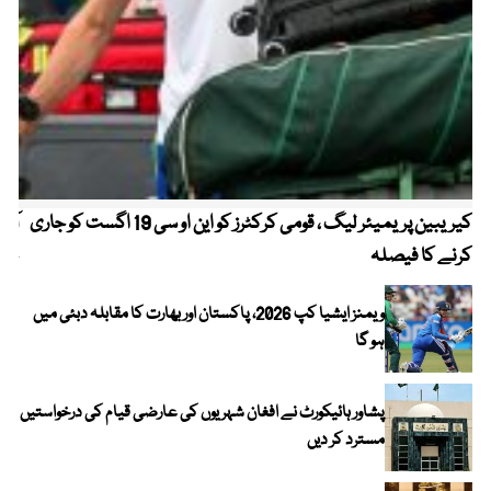
کیریبین پریمیئر لیگ ، قومی کرکٹرز کو این او سی 19 اگست کو جاری
آز
کرنے کا فیصلہ
چھی
ویمنز ایشیا کپ 2026، پاکستان اور بھارت کا مقابلہ دبئی میں
ہو گا
پشاور ہائیکورٹ نے افغان شہریوں کی عارضی قیام کی درخواستیں
مسترد کر دیں