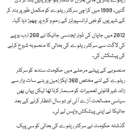
ریلوے بدترین مالی بحران کا شکار ہوا اورٹرینیں بند کر دی
گئیں۔ 1999 میں کراچی سرکلر ریلوے کو مکمل طور پر بند کر
کے شہریوں کو نجی ٹرانسپورٹرز کے رحم و کرم پر چھوڑ دیا گیا۔
2012 میں جاپان کی ڈونر ایجنسی جائیکا نے 260 ارب روپے
کی لاگت سے سرکلر ریلوے کی بحالی کا منصوبہ شروع کرنے
کی پیشکش کی۔
منصوبے کے پہلے مرحلے میں حکومت سندھ کو سرکلر
ریلوے کے لئے مختص 360 ایکڑ زمین پر بنے سات ہزار سے
زائد غیر قانونی تعمیرات کو مسمار کرنا تھا لیکن یہاں بھی
سیاسی مصالحت آڑے آئی اور دو سال انتظار کرنے کے بعد
جائیکا نے اپنی پیشکش واپس لے لی۔
گذشتہ حکومت نے سرکلر ریلوے کی بحالی کو سی پیک