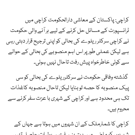
کراچی: پاکستان کے معاشی دارالحکومت کراچی میں
ٹرانسپورٹ کے مسائل حل کرنے کے لیے ہر آنے والی حکومت
نے کراچی سرکلر ریلوے کی بحالی کو اپنی ترجیح قرار دہتی رہی
ہے لیکن عملی طور پر اس اہم منصوبے کی بحالی کے حوالے
سے کوئی خاطرخواہ پیش رفت تاحال نہیں ہوئی۔
گذشتہ وفاقی حکومت نے سرکلرریلوے کی بحالی کو سی
پیک منصوبہ کا حصہ تو بنایا لیکن تاحال منصوبہ کاغذات
تک ہی محدود ہے اور کراچی کے شہری با عزت سفر کرنے سے
محروم ہیں۔
کراچی کا شمارملک کے ان شہروں میں ہوتا ہے جہاں کے
شہریوں کو ماضی میں بہترین سفری سہولیات حاصل تھیں۔