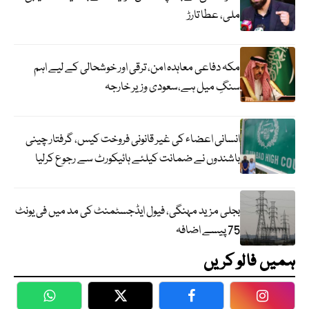
ملی، عطا تارڑ
مکہ دفاعی معاہدہ امن، ترقی اور خوشحالی کے لیے اہم
سنگِ میل ہے،سعودی وزیر خارجہ
انسانی اعضاء کی غیر قانونی فروخت کیس، گرفتار چینی
باشندوں نے ضمانت کیلئے ہائیکورٹ سے رجوع کرلیا
بجلی مزید مہنگی، فیول ایڈجسٹمنٹ کی مد میں فی یونٹ
75 پیسے اضافہ
ہمیں فالو کریں
WhatsApp
Twitter
Facebook
Faceboo