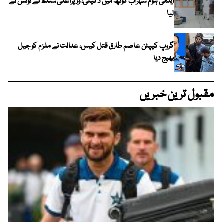
ایدھی ہوم سہراب گوٹھ میں ڈکیتی، وزیراعلیٰ سندھ نے نوٹس لے
لیا
گروپ کیپٹن عاصم طارق قتل کیس، عدالت نے ملزم کو جیل
بھیج دیا
مقبول ترین خبریں