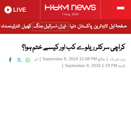
LIVE
7 Aug, 2026
صفحۂ اول
تازہ ترین
پاکستان
دنیا
ایران-اسرائیل جنگ
کھیل
انٹرٹینمنٹ
کراچی سرکلر ریلوے کب اور کیسے ختم ہوا؟
|
شائع
|
اپ
September 8, 2018 12:08 PM
ویب ڈیسک
ڈیٹ
|
September 8, 2018 1:29 PM