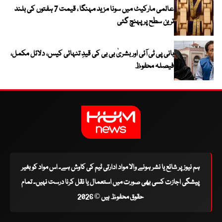
عالمی مارکیٹ میں سونا مزید مہنگا ، قیمت 7 ہفتوں کی بلند
ترین سطح پر پہنچ گئی
بانی پی ٹی آئی اور بشریٰ بی بی کی قیدِ تنہائی کیس، دلائل مکمل،
فیصلہ محفوظ
ہم نیوز پر شائع یا نشر ہونے والا مواد ادارتی ٹیم کی کاوش ہے۔ اس مواد کو بغیر
پیشگی اجازت کسی بھی صورت میں استعمال یا نقل کرنا درست نہیں۔ تمام
حقوق محفوظ ہیں © 2026