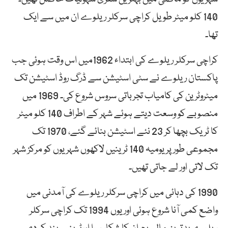
140 کلو میٹر طویل کراچی سرکلر ریلوے ان میں سے ایک
تھا۔
کراچی سرکلر ریلوے کی ابتداء 1962میں اس وقت ہوئی جب
پاکستان ریلوے نے سٹی اسٹیشن سے ڈرگ روڈ اسٹیشن تک
میٹروٹرین کی کامیاب تجرباتی سروس شروع کی۔ 1969 میں
منصوبے کو وسعت دیتے ہوئے شہر کے اطراف 140 کلو میٹر
کا ٹریک بچھا کر 23 نئے اسٹیشن بنائے گئے، 1970 تک
مجموعی طور پر یومیہ 140 ٹرینیں لاکھوں شہریوں کو مرکز شہر
تک لاتی اور لے جاتی تھیں۔
1990 کی دہائی میں کراچی سرکلر ریلوے کی آمدنی میں
واضع کمی آنا شروع ہوئی اور یوں 1994 تک کراچی سرکلر