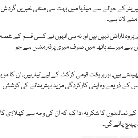
 کیریئر کے حوالے سے میڈیا میں بہت سی منفی خبریں گردش
نے لانا ہے۔
ٓنے پر وہ ناراض نہیں ہیں اور نہ ہی انہوں نے کسی قسم کے غصہ
ہیں ہے میرے ہاتھ میں صرف میری پرفارمنس ہے جو
ے ہیں، اور ہر وقت قومی کرکٹ کے لیے تیار ہیں، ان کا مزی
 جس کے ذریعے وہ اپنی کارکردگی مزید بہتر بنانے کی کوشش
کے نمائندوں کا شکریہ ادا کیا کہ ان کی وجہ سے کھلاڑی کا
پہنچ پائے گی۔