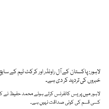
لاہور: پاکستان کے آل راونڈر اور کرکٹ ٹیم کے
خبروں کی تردید کر دی ہے۔
لاہور میں پریس کانفرنس کرتے ہوئے محمد حفیظ نے کہ
کسی قسم کی کوئی صداقت نہیں ہے۔