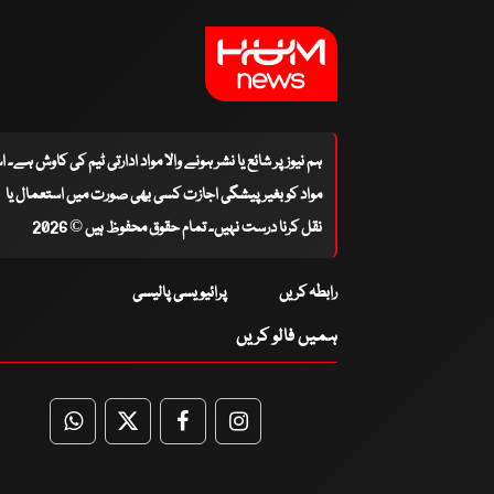
ہم نیوز پر شائع یا نشر ہونے والا مواد ادارتی ٹیم کی کاوش ہے۔ 
مواد کو بغیر پیشگی اجازت کسی بھی صورت میں استعمال یا
نقل کرنا درست نہیں۔ تمام حقوق محفوظ ہیں © 2026
رابطہ کریں
پرائیویسی پالیسی
ہمیں فالو کریں
WhatsApp
Twitter
Facebook
Facebook