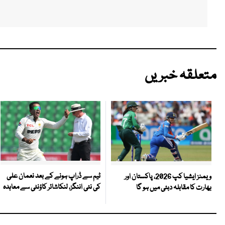
متعلقہ خبریں
ٹیم سے ڈراپ ہونے کے بعد نعمان علی
ویمنز ایشیا کپ 2026، پاکستان اور
کی نئی اننگز، لنکاشائر کاؤنٹی سے معاہدہ
بھارت کا مقابلہ دبئی میں ہو گا