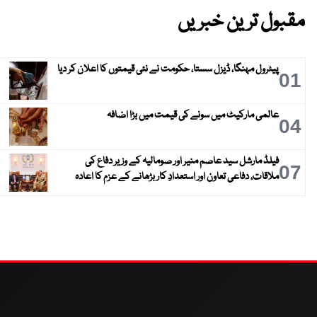
مقبول ترین خبریں
پیٹرول مہنگا، ڈیزل سستا، حکومت نے نئی قیمتوں کا اعلان کر دیا
01
عالمی مارکیٹ میں سونے کی قیمت میں بڑا اضافہ
04
فیلڈ مارشل سید عاصم منیر اور صومالیہ کے وزیر دفاع کی
07
ملاقات، دفاعی تعاون اور استعدادِ کار بڑھانے کے عزم کا اعادہ