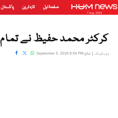
صفحۂ اول
تازہ ترین
پاکستان
7 Aug, 2026
کرکٹر محمد حفیظ نے تمام اف
|
شائع
September 5, 2018 8:04 PM
ویب ڈیسک