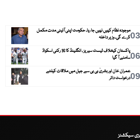
موجودہ نظام کہیں نہیں جا رہا، حکومت اپنی آئینی مدت مکمل
0
کرے گی، وزیر داخلہ
پاکستان کیخلاف ٹیسٹ سیریز ، انگلینڈ کا 16 رکنی اسکواڈ
0
سامنے آ گیا
عمران خان اور بشریٰ بی بی سے جیل میں ملاقات کیلئے
0
درخواست دائر
یزی سیکشنز