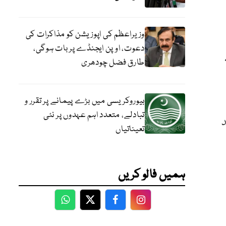
وزیراعظم کی اپوزیشن کو مذاکرات کی
دعوت، اوپن ایجنڈے پر بات ہوگی،
طارق فضل چودھری
بیوروکریسی میں بڑے پیمانے پر تقرر و
تبادلے، متعدد اہم عہدوں پر نئی
د
تعیناتیاں
ہمیں فالو کریں
WhatsApp
Twitter
Facebook
Facebook