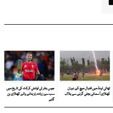
تھائی لینڈ میں فٹبال میچ کے دوران
جوس بٹلر ٹی ٹوئنٹی کرکٹ کی تاریخ میں
کھلاڑی آسمانی بجلی گرنے سے ہلاک
سب سے زیادہ رنز بنانے والے کھلاڑی بن
گئے