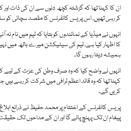
ان کا کہنا تھا کہ گزشتہ کچھ دنوں سے ان کی ذات اور
کر رہی تھیں، اس پریس کانفرنس کا مقصد سچائی کو سام
انہوں نے میڈیا کے نمائندوں کو بتایا کہ ٹیم میں نام نہ ا
کا اظہار کیا ہے، ٹیم کی سیلیکشن میرے ہاتھ میں ن
ہمیشہ دیتا رہوں گا۔
انہوں نے واضح کیا کہ وہ صرف وطن کی عزت کے لیے کھیلت
کہنا تھا کہ وہ قائد اعظم ٹرافی میں شرکت کر رہے ہیں
کریں گے۔
پریس کانفرنس کے اختتام پر محمد حفیظ نے ذرائع ابلاغ 
پیغام ان تک پہنچ پائے گا اور ان کے مداحوں تک حقیقت 