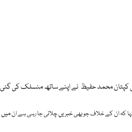
 سابق کپتان محمد حفیظ نے اپنے ساتھ منسلک کی گئی
ا کہ ان کے خلاف جو بھی خبریں چلائی جا رہی ہے ان میں