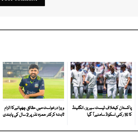
پاکستان کیخلاف ٹیسٹ سیریز ، انگلینڈ
ویزا درخواست میں حقائق چھپانےکا الزام
کا 16 رکنی اسکواڈ سامنے آ گیا
ثابت؛ کرکٹر حمزہ نذر پر 2 سال کی پابندی