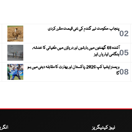
پنجاب حکومت نے گندم کی نئی قیمت مقرر کردی
3
02
آئندہ 48 گھنٹوں میں بارشوں اور دریاؤں میں طغیانی کا خدشہ،
6
05
ہنگامی تیاریاں تیز
ویمنز ایشیا کپ 2026، پاکستان اور بھارت کا مقابلہ دبئی میں ہو
9
08
گا
نیوز کیٹیگریز
انگر