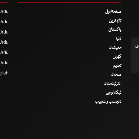
صفحۂ اول
Urdu
تازہ ترین
Urdu
پاکستان
Urdu
دنیا
Urdu
اس
معیشت
Urdu
کھیل
Urdu
تعلیم
lish
صحت
انٹرٹینمنٹ
ٹیکنالوجی
دلچسپ و عجیب