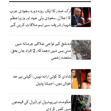
ترک صدر کا ایک روزہ دورہ سعودی عرب
کا اعلان، سعودی ولی عہد اور وزیراعظم
شہباز شریف سے اہم ملاقات کریں گے
دمشق کے نواحی علاقے جرمانہ میں
منی بس میں دھماکہ، 2 افراد جاں بحق،
متعدد زخمی
شادی کا کوئی ارادہ نہیں، اکیلی بے حد
خوش ہوں، امیشا پٹیل
حکومت نے پیٹرول اور ڈیزل کی قیمتوں
میں کمی کر دی