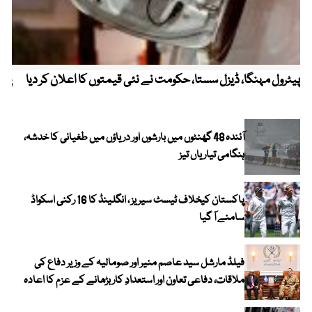
پیٹرول مہنگا، ڈیزل سستا، حکومت نے نئی قیمتوں کا اعلان کر دیا
پنج
آئندہ 48 گھنٹوں میں بارشوں اور دریاؤں میں طغیانی کا خدشہ،
ہنگامی تیاریاں تیز
پاکستان کیخلاف ٹیسٹ سیریز ، انگلینڈ کا 16 رکنی اسکواڈ
سامنے آ گیا
فیلڈ مارشل سید عاصم منیر اور صومالیہ کے وزیر دفاع کی
ملاقات، دفاعی تعاون اور استعدادِ کار بڑھانے کے عزم کا اعادہ