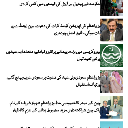
حکومت نے پیٹرول اور ڈیزل کی قیمتوں میں کمی کر دی
وزیراعظم کی اپوزیشن کو مذاکرات کی دعوت، اوپن ایجنڈے پر
بات ہوگی، طارق فضل چودھری
بیوروکریسی میں بڑے پیمانے پر تقرر و تبادلے، متعدد اہم عہدوں
پر نئی تعیناتیاں
وزیراعظم سعودی ولی عہد کی دعوت پر سعودی عرب پہنچ گئے،
پر تپاک استقبال
چین کے صدر کا خصوصی خط وزیراعظم شہباز شریف کے نام،
پاک چین شراکت داری مزید مضبوط بنانے کے عزم کا اظہار