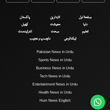
WhatsApp
Twitter
Facebook
Faceboo
صفحۂ اول
تازہ ترین
پاکستان
دنیا
معیشت
کھیل
تعلیم
صحت
انٹرٹینمنٹ
ٹیکنالوجی
دلچسپ و عجیب
Pakistan News in Urdu
Sports News in Urdu
Business News in Urdu
Tech News in Urdu
Entertainment News in Urdu
Health News in Urdu
Hum News English