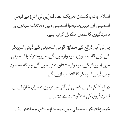
اسلام آباد: پاکستان تحریک انصاف (پی ٹی آئی) نے قومی
اسمبلی اور خیبرپختونخوا اسمبلی میں مختلف عہدوں پر
نامزدگیوں کا عمل مکمل کر لیا ہے۔
پی ٹی آئی ذرائع کے مطابق قومی اسمبلی کے ڈپٹی اسپیکر
کے لیے قاسم سوری امیدوار ہوں گے، خیرپختونخوا اسمبلی
میں اسپیکر کے امیدوار مشتاق غنی ہوں گے جبکہ محمود
جان ڈپٹی اسپیکر کا انتخاب لڑیں گے۔
ذرائع کا کہنا ہے کہ پی ٹی آئی چیئرمین عمران خان نے ان
نامزدگیوں کی منظوری دے دی ہے۔
خیبرپختونخوا اسمبلی میں موجود اپوزیشن جماعتوں نے