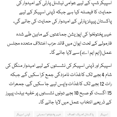
اسپیکر شپ کے لیے عوامی نیشنل پارٹی کے امیدوار کی
حمایت کا فیصلہ کیا ہے جبکہ ڈپٹی اسپیکر کے لیے
پاکستان پیپلزپارٹی کے امیدوار کی حمایت کی جائے گی۔
خیبرپختونخوا کی اپوزیشن جماعتوں کے مابین طے شدہ
فارمولے کے تحت ایوان میں قائد حزب اختلاف متحدہ مجلس
عمل (ایم ایم اے) سے لایا جائے گا۔
اسپیکر اور ڈپٹی اسپیکر کی نشستوں کے لیے امیدوار منگل کی
شام 4 بجے تک کاغذات نامزدگی جمع کرا سکیں گے جبکہ
رات 12 بجے تک کاغذات واپس لیے جا سکیں گے، جمعرات
15 اگست کو صبح 10 بجے دونوں نشستوں پر خفیہ بیلٹ پیپرز
کے ذریعے انتخاب عمل میں لایا جائے گا۔
اسپیکر
پاکستان تحریک انصاف
خیبرپختونخوا اسمبلی
ڈپٹی اسپیکر