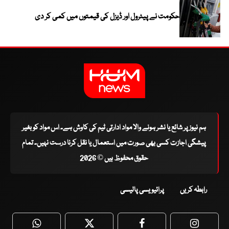
حکومت نے پیٹرول اور ڈیزل کی قیمتوں میں کمی کر دی
ہم نیوز پر شائع یا نشر ہونے والا مواد ادارتی ٹیم کی کاوش ہے۔ اس مواد کو بغیر
پیشگی اجازت کسی بھی صورت میں استعمال یا نقل کرنا درست نہیں۔ تمام
حقوق محفوظ ہیں © 2026
رابطہ کریں
پرائیویسی پالیسی