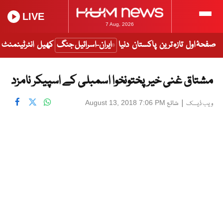
LIVE
7 Aug, 2026
صفحۂ اول
تازہ ترین
پاکستان
دنیا
ایران-اسرائیل جنگ
کھیل
انٹرٹینمنٹ
مشتاق غنی خیرپختونخوا اسمبلی کے اسپیکر نامزد
|
شائع
August 13, 2018 7:06 PM
ویب ڈیسک