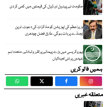
حکومت نے پیٹرول اور ڈیزل کی قیمتوں میں کمی کر دی
وزیراعظم کی اپوزیشن کو مذاکرات کی دعوت، اوپن
ایجنڈے پر بات ہوگی، طارق فضل چودھری
بیوروکریسی میں بڑے پیمانے پر تقرر و تبادلے، متعدد اہم
عہدوں پر نئی تعیناتیاں
ہمیں فالو کریں
WhatsApp
Twitter
Facebook
Faceboo
متعلقہ خبریں