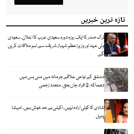
تازہ ترین خبریں
ترک صدر کا ایک روزہ دورہ سعودی عرب کا اعلان، سعودی
ولی عہد اور وزیراعظم شہباز شریف سے اہم ملاقات کریں
گے
دمشق کے نواحی علاقے جرمانہ میں منی بس میں
دھماکہ، 2 افراد جاں بحق، متعدد زخمی
شادی کا کوئی ارادہ نہیں، اکیلی بے حد خوش ہوں، امیشا
پٹیل