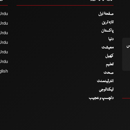
صفحۂ اول
Urdu
تازہ ترین
Urdu
پاکستان
Urdu
دنیا
Urdu
اس
معیشت
Urdu
کھیل
Urdu
تعلیم
lish
صحت
انٹرٹینمنٹ
ٹیکنالوجی
دلچسپ و عجیب