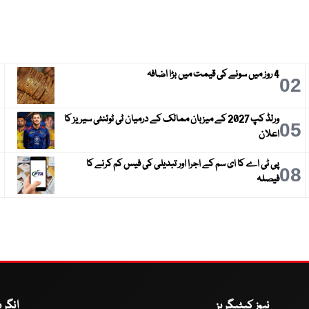
4 روز میں سونے کی قیمت میں بڑا اضافہ
3
02
ورلڈ کپ 2027 کے میزبان ممالک کے درمیان ٹی ٹوئنٹی سیریز کا
6
05
اعلان
پی ٹی اے کا ای سم کے اجرا اور تبدیلی کی فیس کم کرنے کا
9
08
فیصلہ
نیوز کیٹیگریز
انگر