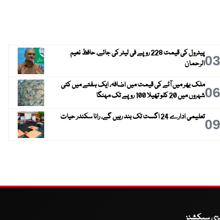
پیٹرول کی قیمت 228 روپے فی لیٹر کی جائے، حافظ نعیم
0
الرحمان
ملک بھر میں آٹے کی قیمت میں اضافہ، ایک ہفتے میں کئی
0
شہروں میں 20 کلو تھیلا 100 روپے تک مہنگا
تعلیمی ادارے 24 اگست تک بند رہیں گے، رانا سکندر حیات
0
یزی سیکشنز