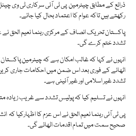
ذرائع کے مطابق چیئرمین پی ٹی آئی سرکاری ٹی وی چینل
رکھتے ہیں تاکہ عوام کا اعتماد بحال کیا جائے۔
پاکستان تحریک انصاف کے مرکزی رہنما نعیم الحق نے عند
تشدد ختم کرے گی۔
انہوں نے کہا کہ غالب امکان ہے کہ چیئرمین پاکستا
اٹھانے کے فوری بعد اس ضمن میں احکامات جاری کریں۔ نع
تشدد غیر اسلامی اور غیر آئینی ہے۔
انہوں نے تسلیم کیا کہ پولیس تشدد سے غریب زیادہ متا
پی ٹی آئی رہنما نعیم الحق نے اس عزم کا اظہارکیا کہ
صحیح سمت میں تمام اقدمات اٹھائے گی۔