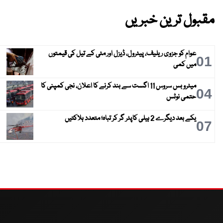
مقبول ترین خبریں
عوام کو جزوی ریلیف، پیٹرول، ڈیزل اور مٹی کے تیل کی قیمتوں
01
میں کمی
میٹرو بس سروس 11 اگست سے بند کرنے کا اعلان، نجی کمپنی کا
04
حتمی نوٹس
یکے بعد دیگرے 2 ہیلی کاپٹر گر کر تباہ؛ متعدد ہلاکتیں
07