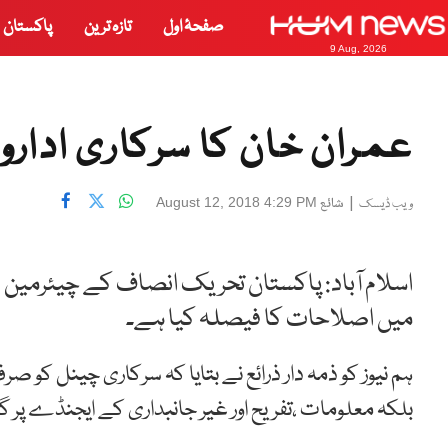
صفحۂ اول
تازہ ترین
پاکستان
9 Aug, 2026
عمران خان کا سرکاری ادار
|
شائع
August 12, 2018 4:29 PM
ویب ڈیسک
اسلام آباد: پاکستان تحریک انصاف کے چیئرمین ع
میں اصلاحات کا فیصلہ کیا ہے۔
ہم نیوز کو ذمہ دار ذرائع نے بتایا کہ سرکاری چینل کو 
بلکہ معلومات ،تفریح اور غیر جانبداری کے ایجنڈے پر گا