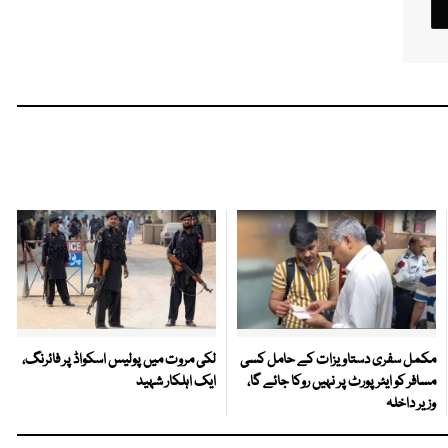
مکمل سفری دستاویزات کے حامل کسی
لکی مروت میں پولیس اسکواڈ پر فائرنگ،
مسافر کو ایئرپورٹ پر نہیں روکا جائے گا،
ایک اہلکار شہید
وزیر داخلہ