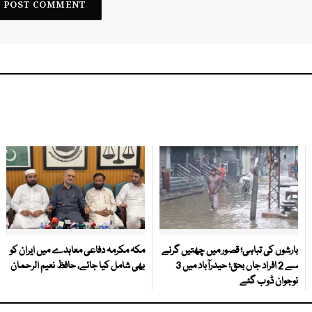
بارشوں کی تباہی؛ قصور میں چھتیں گرنے
مکہ مکرمہ دفاعی معاہدے میں ایران کو
سے 2 افراد جاں بحق؛ حیدرآباد میں 3
بھی شامل کیا جائے، حافظ نعیم الرحمان
نوجوان ڈوب گئے