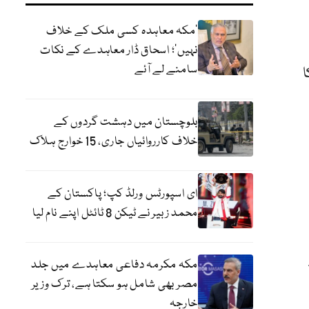
‘مکہ معاہدہ کسی ملک کے خلاف
نہیں’؛ اسحاق ڈار معاہدے کے نکات
سامنے لے آئے
ا
بلوچستان میں دہشت گردوں کے
خلاف کارروائیاں جاری، 15 خوارج ہلاک
ای اسپورٹس ورلڈ کپ؛ پاکستان کے
محمد زبیر نے ٹیکن 8 ٹائٹل اپنے نام لیا
مکہ مکرمہ دفاعی معاہدے میں جلد
مصر بھی شامل ہو سکتا ہے، ترک وزیر
خارجہ