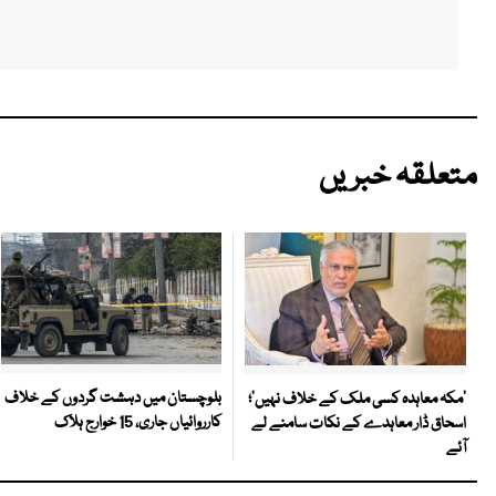
متعلقہ خبریں
بلوچستان میں دہشت گردوں کے خلاف
‘مکہ معاہدہ کسی ملک کے خلاف نہیں’؛
کارروائیاں جاری، 15 خوارج ہلاک
اسحاق ڈار معاہدے کے نکات سامنے لے
آئے