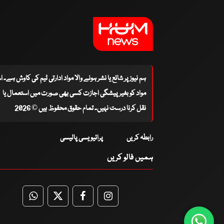
ہم نیوز پر شائع یا نشر ہونے والا مواد ادارتی ٹیم کی کاوش ہے۔ 
مواد کو بغیر پیشگی اجازت کسی بھی صورت میں استعمال یا
نقل کرنا درست نہیں۔ تمام حقوق محفوظ ہیں © 2026
رابطہ کریں
پرائیویسی پالیسی
ہمیں فالو کریں
WhatsApp
Twitter
Facebook
Facebook