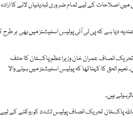
 میں اصلاحات کے لیے تمام ضر وری تبدیلیاں لانے کا ارادہ
یہ دیا ہے کہ پی ٹی آئی پولیس اسٹیشنز میں بھی ہر طرح ک
ن تحریک انصاف عمران خان وزیراعظم پاکستان کا حلف
یم الحق کا کہنا تھا کہ پولیس اسٹیشنز میں ہونے والا
ثرہوتے ہیں۔
 انشاللہ پاکستان تحریک انصاف پولیس تشدد کو روکنے کے لیے