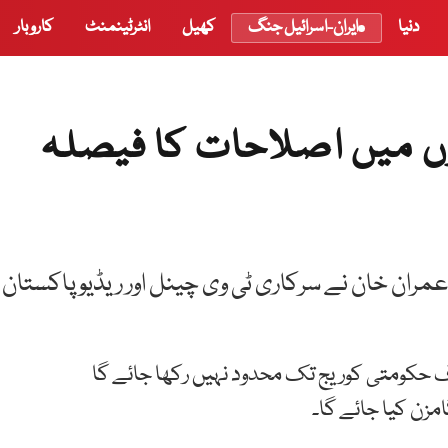
دنیا
ایران-اسرائیل جنگ
کھیل
انٹرٹینمنٹ
کاروبار
وں میں اصلاحات کا فیصلہ
مران خان نے سرکاری ٹی وی چینل اور ریڈیو پاکستان
صرف حکومتی کوریج تک محدود نہیں رکھا جائے گا
مزن کیا جائے گا۔