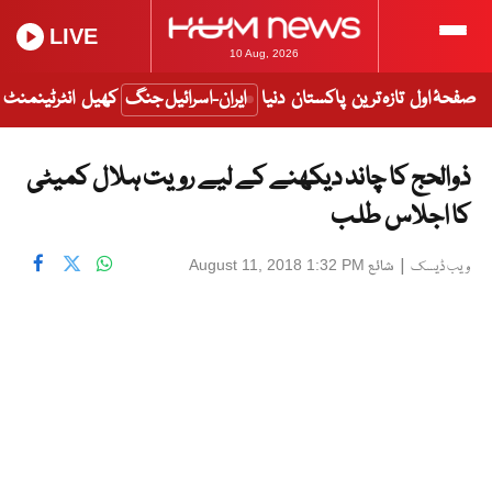
LIVE
10 Aug, 2026
صفحۂ اول
تازہ ترین
پاکستان
دنیا
ایران-اسرائیل جنگ
کھیل
انٹرٹینمنٹ
ذوالحج کا چاند دیکھنے کے لیے رویت ہلال کمیٹی
کا اجلاس طلب
|
شائع
August 11, 2018 1:32 PM
ویب ڈیسک