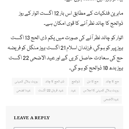
ماہرین فلکیات کے مطابق اس بار 12 اگست اتوار کے روز
ذوالحج کا چاند نظر آنے کا قوی امکان ہے۔
اتوار کو چاند نظر آنے کی صورت میں یکم ذی الحج 13 اگست
بروز پیر کو ہوگی، فرزندان اسلام 21 اگست بروز منگل کو فریضہ
حج کی سعادت حاصل کریں گے اور عید الاضحی 22 اگست
بروز بدھ 10 ذوالحج کو ہو گی۔
حج کا چاند
حج کا دن
ذوالحج
ذی الحج کا چاند
رویت ہلال کمیٹی
رویت ہلال کمیٹی کا اجلاس
عید
عید قربان 22 اگست
عیدا لضحیٰ
عیدالاضحی
LEAVE A REPLY