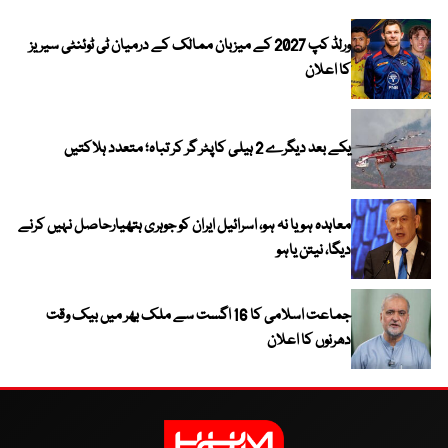
ورلڈ کپ 2027 کے میزبان ممالک کے درمیان ٹی ٹوئنٹی سیریز
کا اعلان
یکے بعد دیگرے 2 ہیلی کاپٹر گر کر تباہ؛ متعدد ہلاکتیں
معاہدہ ہو یا نہ ہو، اسرائیل ایران کو جوہری ہتھیارحاصل نہیں کرنے
دیگا، نیتن یاہو
جماعت اسلامی کا 16 اگست سے ملک بھر میں بیک وقت
دھرنوں کا اعلان