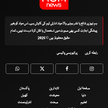
ہم نیوز پر شائع یا نشر ہونے والا مواد ادارتی ٹیم کی کاوش ہے۔ اس مواد کو بغیر
پیشگی اجازت کسی بھی صورت میں استعمال یا نقل کرنا درست نہیں۔ تمام
حقوق محفوظ ہیں © 2026
رابطہ کریں
پرائیویسی پالیسی
WhatsApp
Twitter
Facebook
Faceboo
صفحۂ اول
تازہ ترین
پاکستان
دنیا
معیشت
کھیل
تعلیم
صحت
انٹرٹینمنٹ