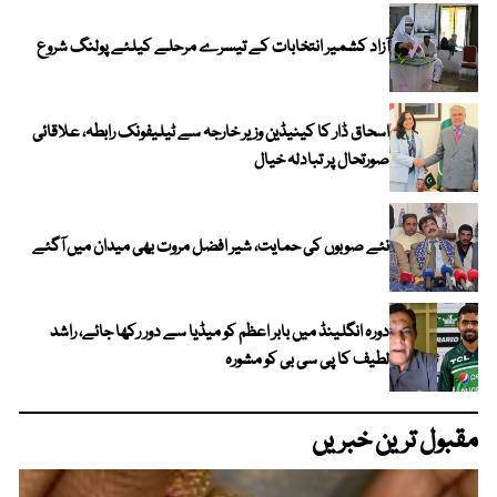
آزاد کشمیر انتخابات کے تیسرے مرحلے کیلئے پولنگ شروع
اسحاق ڈار کا کینیڈین وزیر خارجہ سے ٹیلیفونک رابطہ، علاقائی
صورتحال پر تبادلہ خیال
نئے صوبوں کی حمایت، شیر افضل مروت بھی میدان میں آگئے
دورہ انگلینڈ میں بابر اعظم کو میڈیا سے دور رکھا جائے، راشد
لطیف کا پی سی بی کو مشورہ
مقبول ترین خبریں