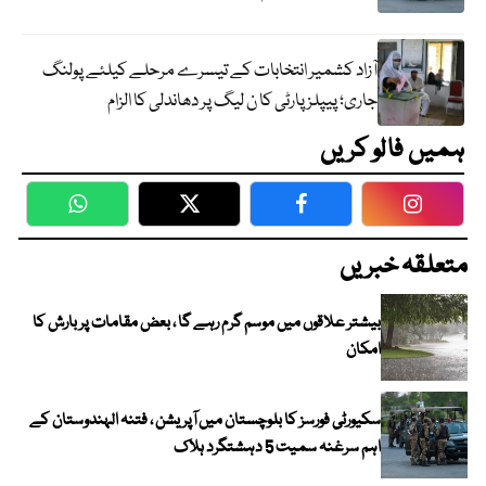
آزاد کشمیر انتخابات کے تیسرے مرحلے کیلئے پولنگ
جاری؛ پیپلز پارٹی کا ن لیگ پر دھاندلی کا الزام
ہمیں فالو کریں
WhatsApp
Twitter
Facebook
Faceboo
متعلقہ خبریں
بیشتر علاقوں میں موسم گرم رہے گا ، بعض مقامات پر بارش کا
امکان
سکیورٹی فورسز کا بلوچستان میں آپریشن ، فتنہ الہندوستان کے
اہم سرغنہ سمیت 5 دہشتگرد ہلاک