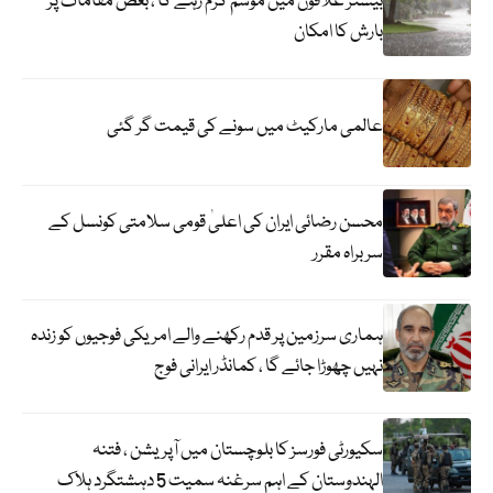
بیشتر علاقوں میں موسم گرم رہے گا ، بعض مقامات پر
بارش کا امکان
عالمی مارکیٹ میں سونے کی قیمت گر گئی
محسن رضائی ایران کی اعلیٰ قومی سلامتی کونسل کے
سربراہ مقرر
ہماری سرزمین پر قدم رکھنے والے امریکی فوجیوں کو زندہ
نہیں چھوڑا جائے گا ، کمانڈر ایرانی فوج
سکیورٹی فورسز کا بلوچستان میں آپریشن ، فتنہ
الہندوستان کے اہم سرغنہ سمیت 5 دہشتگرد ہلاک