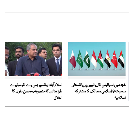
غزہ میں اسرائیلی کارروائیوں پر پاکستان
اسلام آباد ایکسپریس وے کو موٹروے
سمیت 8 اسلامی ممالک کا مشترکہ
طرز بنانے کا منصوبہ، محسن نقوی کا
اعلامیہ
اعلان