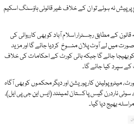
پر پیش نہ ہوئے تو ان کے خلاف غیر قانونی ہاؤسنگ اسکیم
قانون کے مطابق رجسٹرار اسلام آباد کو بھی کارروائی کی
ت میں لے آوٹ پلان منسوخ کردیا جائے گا اور مزید
گ کو بھیجا جائے گا جبکہ ہائی کورٹ کے احکامات کی خلاف
 کے سپرد کیا جائے گا۔
ٹ، میٹروپولیٹن کارپوریشن اور دیگر محکموں کو بھی آگاہ
)، سوئی ناردرن گیس پاکستان لمیٹٹد (ایس این جی پی ایل)،
مراسلہ بھیج دیا گیا۔
ان