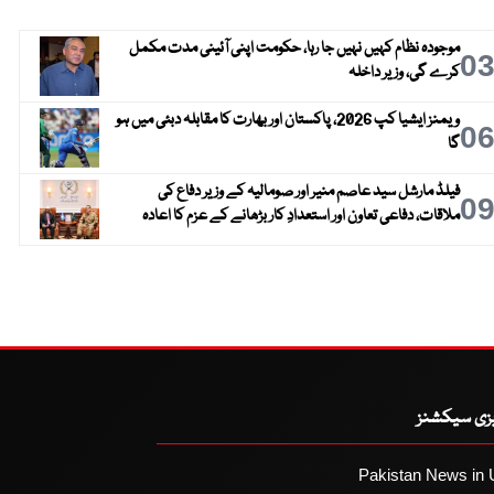
موجودہ نظام کہیں نہیں جا رہا، حکومت اپنی آئینی مدت مکمل
0
کرے گی، وزیر داخلہ
ویمنز ایشیا کپ 2026، پاکستان اور بھارت کا مقابلہ دبئی میں ہو
0
گا
فیلڈ مارشل سید عاصم منیر اور صومالیہ کے وزیر دفاع کی
0
ملاقات، دفاعی تعاون اور استعدادِ کار بڑھانے کے عزم کا اعادہ
یزی سیکشنز
Pakistan News in 