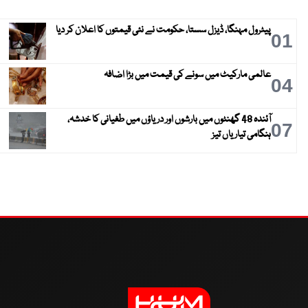
پیٹرول مہنگا، ڈیزل سستا، حکومت نے نئی قیمتوں کا اعلان کر دیا
01
عالمی مارکیٹ میں سونے کی قیمت میں بڑا اضافہ
04
آئندہ 48 گھنٹوں میں بارشوں اور دریاؤں میں طغیانی کا خدشہ،
07
ہنگامی تیاریاں تیز