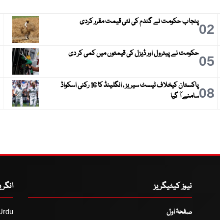
پنجاب حکومت نے گندم کی نئی قیمت مقرر کردی
3
02
حکومت نے پیٹرول اور ڈیزل کی قیمتوں میں کمی کر دی
6
05
پاکستان کیخلاف ٹیسٹ سیریز ، انگلینڈ کا 16 رکنی اسکواڈ
9
08
سامنے آ گیا
نیوز کیٹیگریز
انگر
صفحۂ اول
Urdu