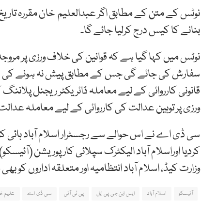
نوٹس کے متن کے مطابق اگر عبدالعلیم خان مقررہ تاریخ 
بنانے کا کیس درج کرلیا جائے گا۔
نوٹس میں کہا گیا ہے کہ قوانین کی خلاف ورزی پر مروجہ 
سفارش کی جائے گی جس کے مطابق پیش نہ ہونے کی صور
قانونی کارروائی کے لیے معاملہ ڈائریکٹر ریجنل پلانن
ورزی پر توہین عدالت کی کارروائی کے لیے معاملہ عدالت
سی ڈی اے نے اس حوالے سے رجسٹرار اسلام آباد ہائی کور
کردیا اوراسلام آباد الیکٹرک سپلائی کارپوریشن (آئیسکو
وزارت کیڈ، اسلام آباد انتظامیہ اور متعلقہ اداروں کو بھی 
آئیسکو
اسلام آباد
ایس این جی پی ایل
پی ٹی آئی
سی ڈی اے
علیم خ