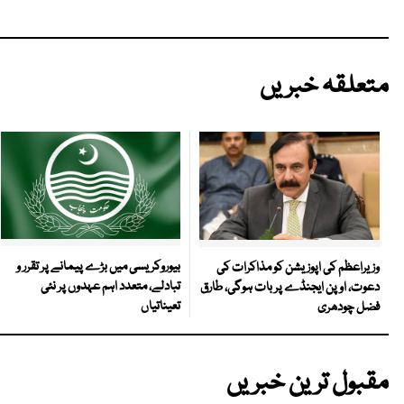
متعلقہ خبریں
بیوروکریسی میں بڑے پیمانے پر تقرر و
وزیراعظم کی اپوزیشن کو مذاکرات کی
تبادلے، متعدد اہم عہدوں پر نئی
دعوت، اوپن ایجنڈے پر بات ہوگی، طارق
تعیناتیاں
فضل چودھری
مقبول ترین خبریں