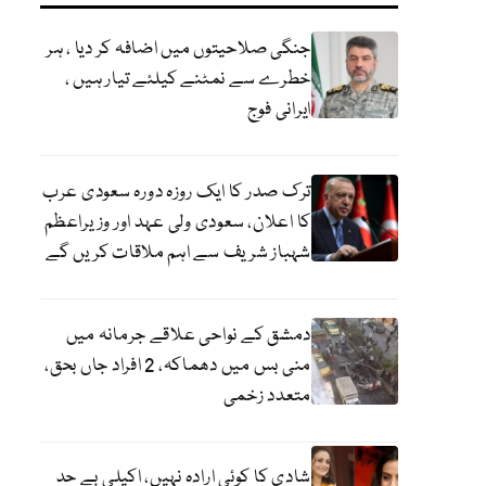
جنگی صلاحیتوں میں اضافہ کر دیا ، ہر
خطرے سے نمٹنے کیلئے تیار ہیں ،
ایرانی فوج
ترک صدر کا ایک روزہ دورہ سعودی عرب
کا اعلان، سعودی ولی عہد اور وزیراعظم
شہباز شریف سے اہم ملاقات کریں گے
دمشق کے نواحی علاقے جرمانہ میں
منی بس میں دھماکہ، 2 افراد جاں بحق،
متعدد زخمی
شادی کا کوئی ارادہ نہیں، اکیلی بے حد