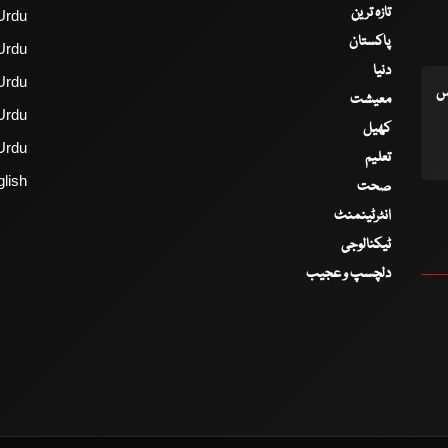
تازہ ترین
Urdu
پاکستان
Urdu
دنیا
Urdu
اس
معیشت
Urdu
کھیل
Urdu
تعلیم
lish
صحت
انٹرٹینمنٹ
ٹیکنالوجی
دلچسپ و عجیب