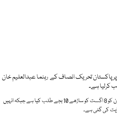
یر پر پاکستان تحریک انصاف کے رہنما عبدالعلیم خان
 کرلیا ہے۔
ذرائع کے مطابق محکمہ بلڈنگز کنٹرول نے عبدالعلیم خان کو 8 اگست کو ساڑھے 10 بجے طلب کیا ہے جبکہ انہیں
ایت کی گئی ہے۔