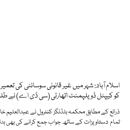
اسلام آباد: شہر میں غیر قانونی سوسائٹی کی تعم
کو کیپٹل ڈویلپمنٹ اتھارٹی (سی ڈی اے) نے طلب
تمام دستاویزات کے ساتھ جواب جمع کرانے کی بھی ہد