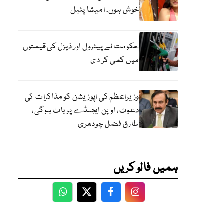
خوش ہوں، امیشا پٹیل
حکومت نے پیٹرول اور ڈیزل کی قیمتوں
میں کمی کر دی
وزیراعظم کی اپوزیشن کو مذاکرات کی
دعوت، اوپن ایجنڈے پر بات ہوگی،
طارق فضل چودھری
ہمیں فالو کریں
WhatsApp
Twitter
Facebook
Facebook