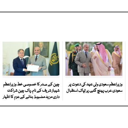
وزیراعظم سعودی ولی عہد کی دعوت پر
چین کے صدر کا خصوصی خط وزیراعظم
سعودی عرب پہنچ گئے، پر تپاک استقبال
شہباز شریف کے نام، پاک چین شراکت
داری مزید مضبوط بنانے کے عزم کا اظہار