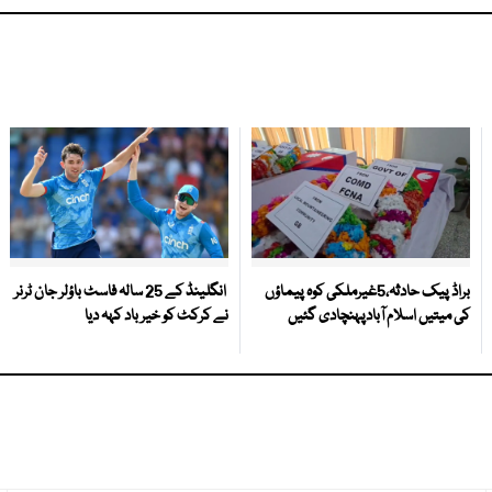
براڈ پیک حادثہ،5غیرملکی کوہ پیماؤں
انگلینڈ کے 25 سالہ فاسٹ باؤلر جان ٹرنر
کی میتیں اسلام آبادپہنچادی گئیں
نے کرکٹ کو خیر باد کہہ دیا