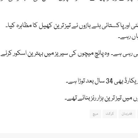
ور پاکستانی بلے بازوں نے تیز ترین کھیل کا مظاہرہ کیا۔
ہی ہے۔ وہ پانچ میچوں کی سیریز میں بہترین اسکور کرنے
 بعد توڑا ہے۔
فخرزمان
کرکٹ
میچ