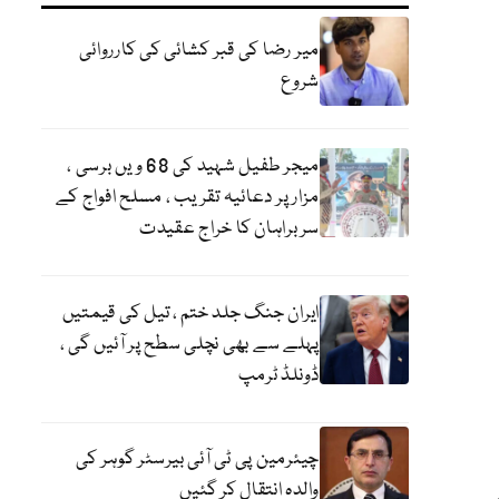
میر رضا کی قبر کشائی کی کارروائی
شروع
میجر طفیل شہید کی 68 ویں برسی ،
مزار پر دعائیہ تقریب ، مسلح افواج کے
سربراہان کا خراج عقیدت
ایران جنگ جلد ختم ، تیل کی قیمتیں
پہلے سے بھی نچلی سطح پر آئیں گی ،
ڈونلڈ ٹرمپ
چیئرمین پی ٹی آئی بیرسٹر گوہر کی
والدہ انتقال کر گئیں