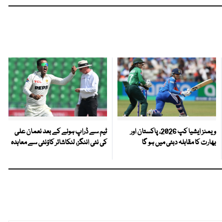
ویمنز ایشیا کپ 2026، پاکستان اور
ٹیم سے ڈراپ ہونے کے بعد نعمان علی
بھارت کا مقابلہ دبئی میں ہو گا
کی نئی اننگز، لنکاشائر کاؤنٹی سے معاہدہ