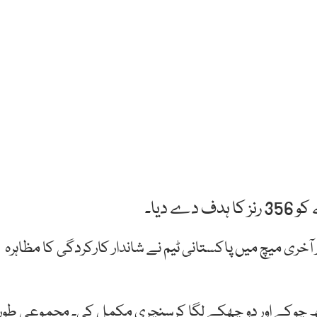
 دیا۔
آخری میچ میں پاکستانی ٹیم نے شاندار کارکردگی کا مظاہرہ
 بابراعظم نے صرف 72 گیندوں پرآٹھ چوکے اور دو چھکے لگا کرسنچری مکمل کی۔ مجموعی طور