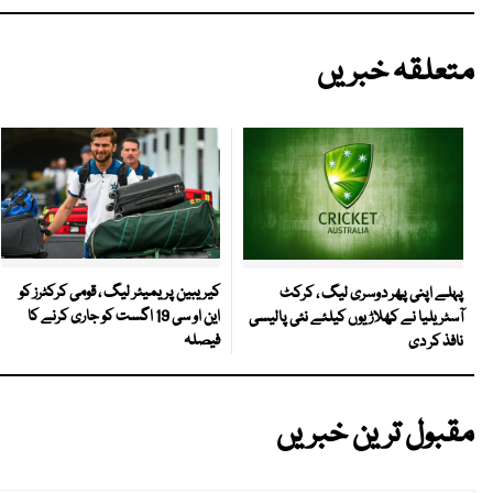
متعلقہ خبریں
کیریبین پریمیئر لیگ ، قومی کرکٹرز کو
پہلے اپنی پھر دوسری لیگ ، کرکٹ
این او سی 19 اگست کو جاری کرنے کا
آسٹریلیا نے کھلاڑیوں کیلئے نئی پالیسی
فیصلہ
نافذ کر دی
مقبول ترین خبریں