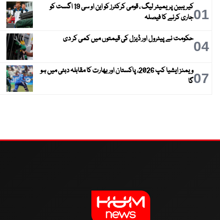
کیریبین پریمیئر لیگ ، قومی کرکٹرز کو این او سی 19 اگست کو
01
جاری کرنے کا فیصلہ
حکومت نے پیٹرول اور ڈیزل کی قیمتوں میں کمی کر دی
04
ویمنز ایشیا کپ 2026، پاکستان اور بھارت کا مقابلہ دبئی میں ہو
07
گا