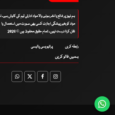
ہم نیوز پر شائع یا نشر ہونے والا مواد ادارتی ٹیم کی کاوش ہے۔ 
مواد کو بغیر پیشگی اجازت کسی بھی صورت میں استعمال یا
نقل کرنا درست نہیں۔ تمام حقوق محفوظ ہیں © 2026
رابطہ کریں
پرائیویسی پالیسی
ہمیں فالو کریں
WhatsApp
Twitter
Facebook
Facebook