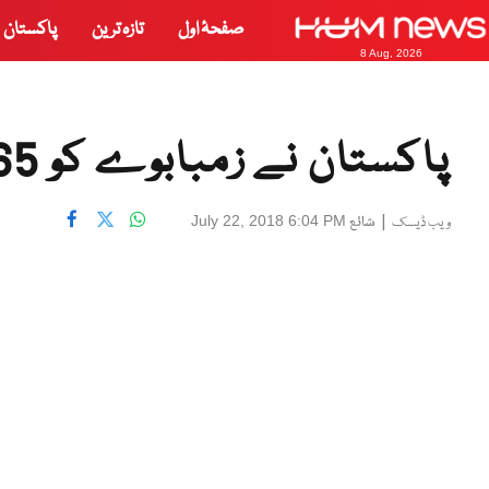
صفحۂ اول
تازہ ترین
پاکستان
8 Aug, 2026
پاکستان نے زمبابوے کو 365 رنز کا ہدف دے دیا
|
شائع
July 22, 2018 6:04 PM
ویب ڈیسک