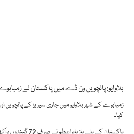
بلاوایو: پانچویں ون ڈے میں پاکستان نے زمبابوے کو 356 رنز کا ہدف دے
زمبابوے کے شہر بلاوایو میں جاری سیریز کے پانچویں اور 
کیا۔
پاکستان کے بلے باز