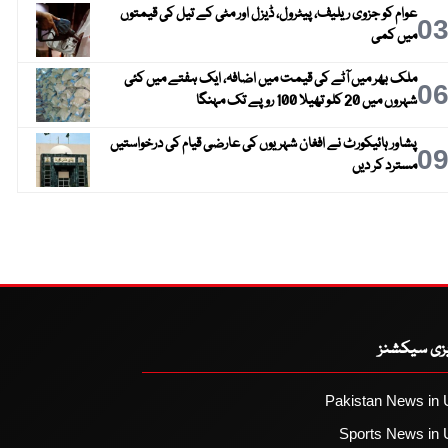
عوام کو جزوی ریلیف، پیٹرول، ڈیزل اور مٹی کے تیل کی قیمتوں
0
میں کمی
ملک بھر میں آٹے کی قیمت میں اضافہ، ایک ہفتے میں کئی
0
شہروں میں 20 کلو تھیلا 100 روپے تک مہنگا
پشاور ہائیکورٹ نے افغان شہریوں کی عارضی قیام کی درخواستیں
0
مسترد کر دیں
یزی سیکشنز
Pakistan News in 
Sports News in 