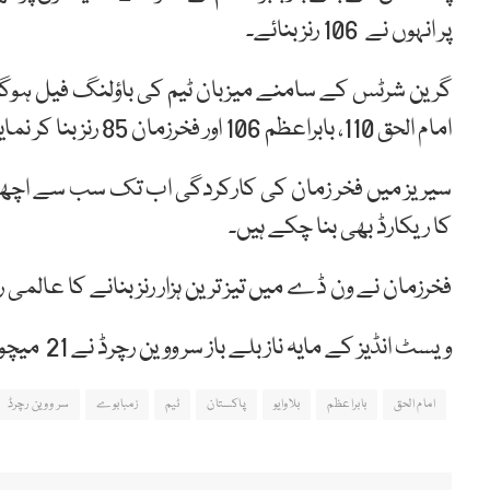
پر انہوں نے 106 رنز بنائے۔
گرین شرٹس کے سامنے میزبان ٹیم کی باؤلنگ فیل ہوگئی ا
امام الحق 110، بابراعظم 106 اور فخرزمان 85 رنز بنا کر نمایاں رہے۔
سیریز میں فخر زمان کی کارکردگی اب تک سب سے اچھی ر
کا ریکارڈ بھی بنا چکے ہیں۔
فخرزمان نے ون ڈے میں تیز ترین ہزار رنز بنانے کا عالمی ریکارڈ بھی 34 سال
ویسٹ انڈیز کے مایہ ناز بلے باز سر ووین رچرڈ نے 21 میچوں میں تیز ترین ہزار رنز بنائے تھے۔
امام الحق
بابراعظم
بلاوایو
پاکستان
ٹیم
زمبابوے
سر ووین رچرڈ