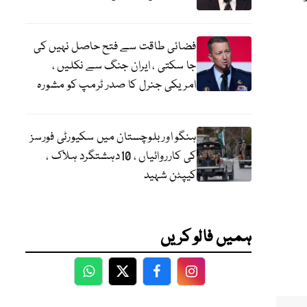
فضائی طاقت سے فتح حاصل نہیں کی
جا سکتی ، ایران جنگ سے نکلیں ،
امریکی جنرل کا صدر ٹرمپ کو مشورہ
ہنگو اور بلوچستان میں سکیورٹی فورسز
کی کارروائیاں ، 10دہشتگرد ہلاک ،
کیپٹن شہید
ہمیں فالو کریں
WhatsApp
Twitter
Facebook
Facebook