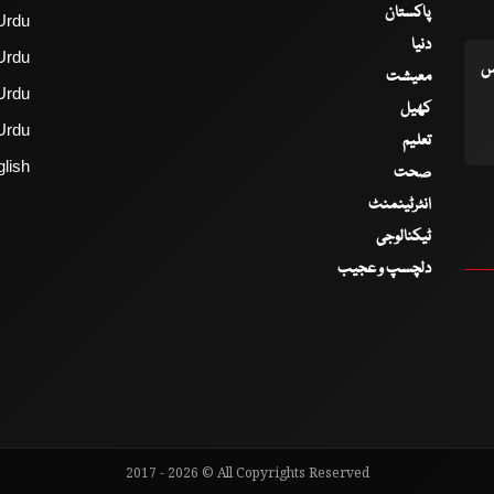
پاکستان
Urdu
دنیا
Urdu
اس
معیشت
Urdu
کھیل
Urdu
تعلیم
lish
صحت
انٹرٹینمنٹ
ٹیکنالوجی
دلچسپ و عجیب
2017 - 2026 © All Copyrights Reserved