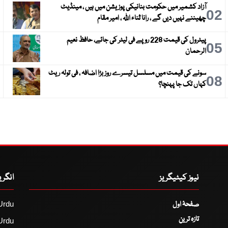
آزاد کشمیر میں حکومت بنانیکی پوزیشن میں ہیں ، مینڈیٹ
3
02
چھیننے نہیں دیں گے ، رانا ثناء اللہ ، امیر مقام
پیٹرول کی قیمت 228 روپے فی لیٹر کی جائے، حافظ نعیم
6
05
الرحمان
سونے کی قیمت میں مسلسل تیسرے روز بڑا اضافہ ، فی تولہ ریٹ
9
08
کہاں تک جا پہنچا؟
نیوز کیٹیگریز
انگر
صفحۂ اول
Urdu
تازہ ترین
Urdu