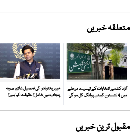
متعلقہ خبریں
خیبر پختونخوا کی تحصیل غازی صوبہ
آزاد کشمیر انتخابات کے تیسرے مرحلے
پنجاب میں شامل؟ حقیقت کیا ہے؟
میں 4 نشستوں کیلئے پولنگ کل ہو گی
مقبول ترین خبریں