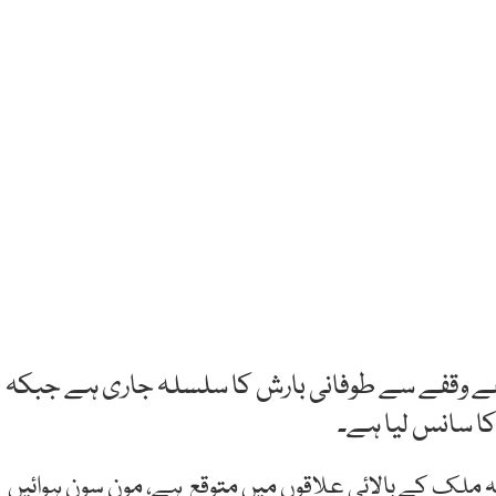
وقفے وقفے سے طوفانی بارش کا سلسلہ جاری ہے جبکہ
کا سانس لیا ہے۔
 ملک کے بالائی علاقوں میں متوقع ہے، مون سون ہوائیں