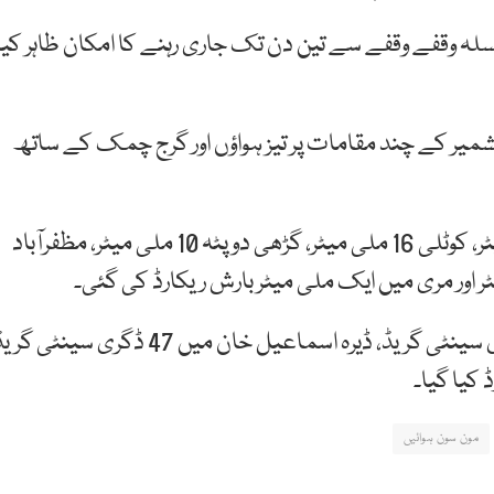
ہ وقفے وقفے سے تین دن تک جاری رہنے کا امکان ظاہر کیا
ر کشمیر کے چند مقامات پر تیز ہواؤں اور گرج چمک کے ساتھ
محکمہ موسمیات کے مطابق راولاکوٹ میں 39 ملی میٹر، کوٹلی 16 ملی میٹر، گڑھی دوپٹہ 10 ملی میٹر، مظفرآباد
منگل کو سب سے زیادہ درجہ حرارت سبی میں 48 ڈگری سینٹی گریڈ، ڈیرہ اسماعیل خان میں 47 ڈگری سینٹی 
مون سون ہوائیں