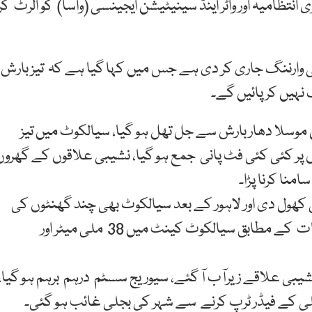
انتظامیہ اور واٹر اینڈ سینیٹیشن ایجینسی (واسا) کو الرٹ کر
تی وارننگ جاری کر دی ہے جس میں کہا گیا ہے کہ تیز بارش
نہیں کر پائیں گے۔
وسلا دھار بارش سے جل تھل ہو گیا، سیالکوٹ میں تیز
 پر کئی کئی فٹ پانی جمع ہو گیا، نشیبی علاقوں کے گھروں
نا کرنا پڑا۔
کھول دی اور لاہور کے بعد سیالکوٹ بھی چند گھنٹوں کی
بارش سے پیرس کی شکل اختیار کر گیا، محکمہ موسمیات کے مطابق سیالکوٹ کینٹ میں 38 ملی میٹر اور
 نشیبی علاقے زیرآب آ گئے، سیوریج سسٹم درہم برہم ہو گیا،
جلی کے فیڈر ٹرپ کرنے سے شہر کی بجلی غائب ہو گئی۔