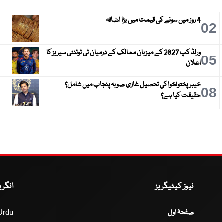
4 روز میں سونے کی قیمت میں بڑا اضافہ
3
02
ورلڈ کپ 2027 کے میزبان ممالک کے درمیان ٹی ٹوئنٹی سیریز کا
6
05
اعلان
خیبر پختونخوا کی تحصیل غازی صوبہ پنجاب میں شامل؟
9
08
حقیقت کیا ہے؟
نیوز کیٹیگریز
انگر
صفحۂ اول
Urdu