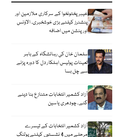
خیبرپختونخوا کے سرکاری ملازمین اور
پنشنرز کیلئے بڑی خوشخبری، الاؤنس
اور پنشن میں اضافہ
سلمان خان کی رہائشگاہ کے باہر
تعینات پولیس اہلکار دل کا دورہ پڑنے
سے چل بسا
آزاد کشمیر انتخابات متنازع بنا دیئے
گئے، چودھری یاسین
آزاد کشمیر انتخابات کے تیسرے
مرحلے میں 4 نشستوں کیلئے پولنگ