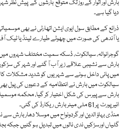
بارش اور اتوار کے روز تک متوقع بارشوں کے پیش نظر شہری 
دیا گیا ہے۔
ذرائع کے مطابق سول ایوی ایشن اتھارٹی نے بھی موسمیا
یا آندھی کی صورت میں چھوٹے طیارے لینڈ یا ٹیک آف 
گوجرانوالہ، سیالکوٹ، ڈسکہ سمیت مختلف شہروں میں م
بارش سے نشیبی علاقے زیر آب آ گئے اور شہر کی سڑکوں
میں پانی داخل ہونے سے شہریوں کو شدید مشکلات کا سام
سیالکوٹ میں بارش نے انتظامیہ کے دعووں کی پول بھی 
ائیرپورٹ پر 61 ملی میٹر بارش ریکارڈ کی گئی۔
منڈی بہاؤ الدین اور گردونواح میں موسلا دھار بارش سے
گلیاں اورسڑکیں ندی نالوں میں تبدیل ہو گئیں جبکہ ب