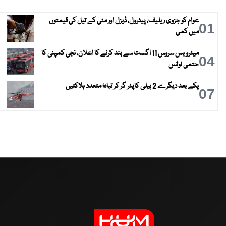
عوام کو جزوی ریلیف، پیٹرول، ڈیزل اور مٹی کے تیل کی قیمتوں
01
میں کمی
میٹرو بس سروس 11 اگست سے بند کرنے کا اعلان، نجی کمپنی کا
04
حتمی نوٹس
یکے بعد دیگرے 2 ہیلی کاپٹر گر کر تباہ؛ متعدد ہلاکتیں
07