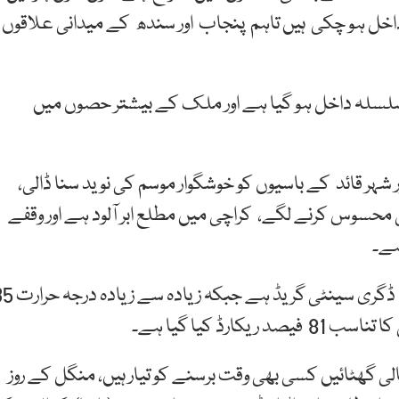
ل ہو چکی ہیں تاہم پنجاب اور سندھ کے میدانی علاقوں
لسلہ داخل ہو گیا ہے اور ملک کے بیشتر حصوں میں
 شہر قائد کے باسیوں کو خوشگوار موسم کی نوید سنا ڈالی،
محسوس کرنے لگے، کراچی میں مطلع ابر آلود ہے اور وقفے
ہے۔
محکمہ موسمیات کے مطابق کراچی کا درجہ حرارت 29 ڈگری سینٹی گریڈ 
ڈ کیا گیا ہے۔
لی گھٹائیں کسی بھی وقت برسنے کو تیار ہیں، منگل کے روز