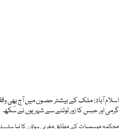
اسلام آباد: ملک کے بیشتر حصوں میں آج بھی 
گرمی اور حبس کا زور ٹوٹنے سے شہریوں نے سُکھ 
محکمہ موسمیات کے مطابق مغربی ہواؤں کا نیا سلسلہ