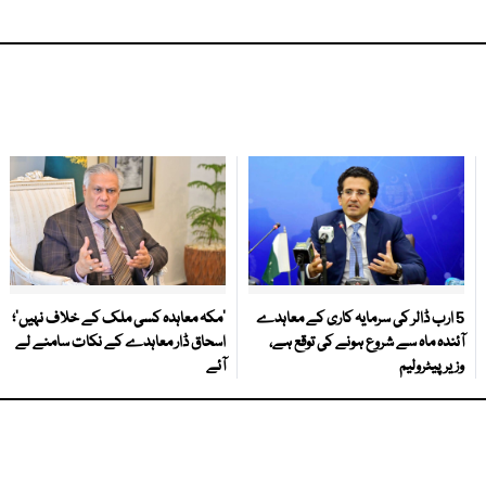
5 ارب ڈالر کی سرمایہ کاری کے معاہدے
‘مکہ معاہدہ کسی ملک کے خلاف نہیں’؛
آئندہ ماہ سے شروع ہونے کی توقع ہے،
اسحاق ڈار معاہدے کے نکات سامنے لے
وزیر پیٹرولیم
آئے