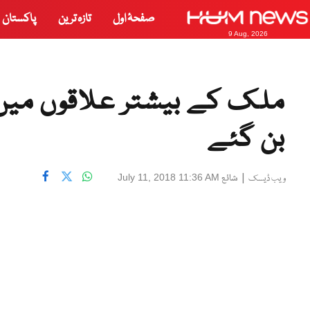
صفحۂ اول
تازہ ترین
پاکستان
9 Aug, 2026
ملک کے بیشتر علاقوں میں 
بن گئے
|
شائع
July 11, 2018 11:36 AM
ویب ڈیسک