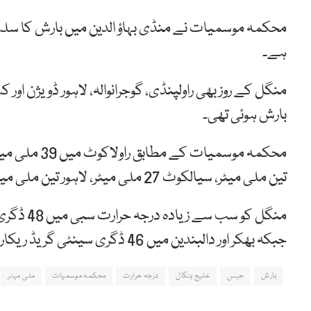
محکمہ موسمیات نے منڈی بہاؤ الدین میں بارش کا سلسل
ہے۔
منگل کے روز بھی راولپنڈی، گوجرانوالہ، لاہور ڈویژن او
بارش ہوئی تھی۔
تین ملی میٹر، سیالکوٹ 27 ملی میٹر، لاہور تین ملی میٹر اور مری میں ایک ملی میٹر بارش ریکارڈ کی گئی۔
جبکہ بھکر اور دالبندین میں 46 ڈگری سینٹی گریڈ ریکارڈ کیا گیا۔
بارش
حبس
خلیج بنگال
درجہ حرارت
محکمہ موسمیات
ملی میٹر