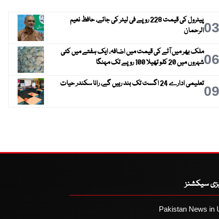
پیٹرول کی قیمت 228 روپے فی لیٹر کی جائے، حافظ نعیم
0
الرحمان
ملک بھر میں آٹے کی قیمت میں اضافہ، ایک ہفتے میں کئی
0
شہروں میں 20 کلو تھیلا 100 روپے تک مہنگا
تعلیمی ادارے 24 اگست تک بند رہیں گے، رانا سکندر حیات
0
یزی سیکشنز
Pakistan News in 