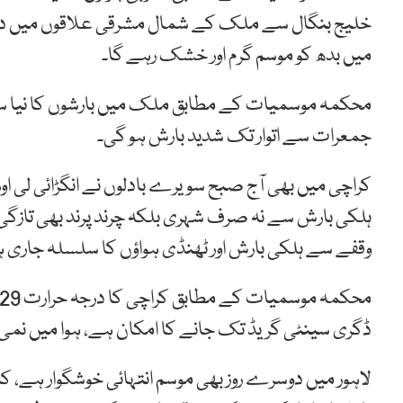
خلیج بنگال سے ملک کے شمال مشرقی علاقوں میں داخ
میں بدھ کو موسم گرم اور خشک رہے گا۔
محکمہ موسمیات کے مطابق ملک میں بارشوں کا نیا س
جمعرات سے اتوار تک شدید بارش ہو گی۔
کراچی میں بھی آج صبح سویرے بادلوں نے انگڑائی لی اور
ہلکی بارش سے نہ صرف شہری بلکہ چرند پرند بھی تازگی 
وقفے سے ہلکی بارش اور ٹھنڈی ہواؤں کا سلسلہ جاری 
ڈگری سینٹی گریڈ تک جانے کا امکان ہے، ہوا میں نمی کا تناسب 81 فیصد ریکار
لاہور میں دوسرے روز بھی موسم انتہائی خوشگوار ہے، کا