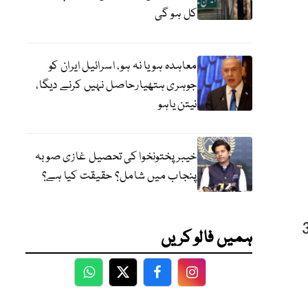
کل ہو گی
معاہدہ ہو یا نہ ہو، اسرائیل ایران کو
جوہری ہتھیارحاصل نہیں کرنے دیگا،
نیتن یاہو
خیبر پختونخوا کی تحصیل غازی صوبہ
پنجاب میں شامل؟ حقیقت کیا ہے؟
ہے جبکہ زیادہ سے زیادہ درجہ حرارت 35
ہمیں فالو کریں
WhatsApp
Twitter
Facebook
Facebook