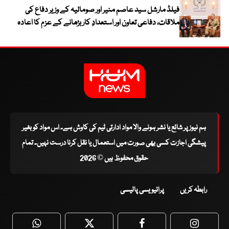
فیلڈ مارشل سید عاصم منیر اور صومالیہ کے وزیر دفاع کی
ملاقات، دفاعی تعاون اور استعدادِ کار بڑھانے کے عزم کا اعادہ
ہم نیوز پر شائع یا نشر ہونے والا مواد ادارتی ٹیم کی کاوش ہے۔ اس مواد کو بغیر
پیشگی اجازت کسی بھی صورت میں استعمال یا نقل کرنا درست نہیں۔ تمام
حقوق محفوظ ہیں © 2026
رابطہ کریں
پرائیویسی پالیسی