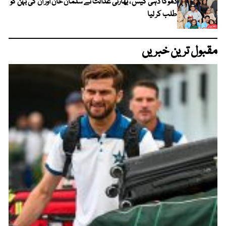
دھوکا دہی کیس ، بھارتی عدالت نے سلمان خان اور ان کی بہن کو
طلب کر لیا
مقبول ترین خبریں