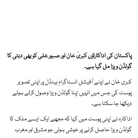
پاکستان کی اداکاراؤں کبریٰ خان اور صبور علی کو بھی دبئی کا
گولڈن ویزا مل گیا ہے۔
کبری خان نے اپنے آفیشل انسٹاگرام ہینڈل پر اپنی تصویر
پوسٹ کی جس میں انہیں اپنا گولڈن ویزا وصول کرتے ہوئے
دیکھا جا سکتا ہے۔
اداکارہ نے اپنی پوسٹ میں کہا کہ مجھے ایک ایسے ملک کا
گولڈن ویزا حاصل کرنے پر خوشی ہوئی جو مشرق اور مغرب