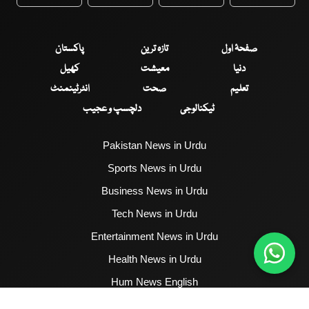
WhatsApp
Twitter
Facebook
Faceboo
صفحۂ اول
تازہ ترین
پاکستان
دنیا
معیشت
کھیل
تعلیم
صحت
انٹرٹینمنٹ
ٹیکنالوجی
دلچسپ و عجیب
Pakistan News in Urdu
Sports News in Urdu
Business News in Urdu
Tech News in Urdu
Entertainment News in Urdu
Health News in Urdu
Hum News English