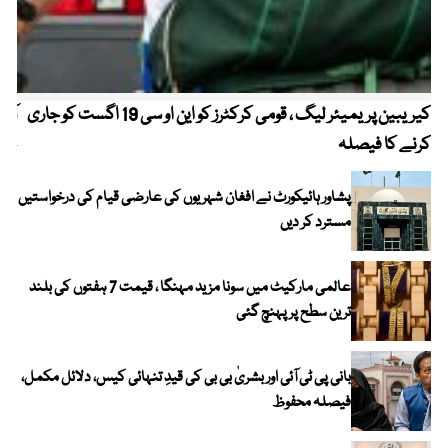
کیریبین پریمیئر لیگ ، قومی کرکٹرز کو این او سی 19 اگست کو جاری
آز
کرنے کا فیصلہ
چھی
پشاور ہائیکورٹ نے افغان شہریوں کی عارضی قیام کی درخواستیں
مسترد کر دیں
عالمی مارکیٹ میں سونا مزید مہنگا ، قیمت 7 ہفتوں کی بلند
ترین سطح پر پہنچ گئی
بانی پی ٹی آئی اور بشریٰ بی بی کی قیدِ تنہائی کیس، دلائل مکمل،
فیصلہ محفوظ