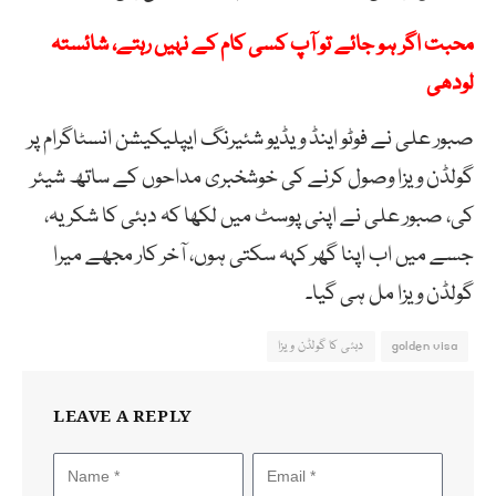
محبت اگر ہو جائے تو آپ کسی کام کے نہیں رہتے، شائستہ
لودھی
صبور علی نے فوٹو اینڈ ویڈیو شئیرنگ ایپلیکیشن انسٹاگرام پر
گولڈن ویزا وصول کرنے کی خوشخبری مداحوں کے ساتھ شیئر
کی، صبور علی نے اپنی پوسٹ میں لکھا کہ دبئی کا شکریہ،
جسے میں اب اپنا گھر کہہ سکتی ہوں، آخر کار مجھے میرا
گولڈن ویزا مل ہی گیا۔
golden visa
دبئی کا گولڈن ویزا
LEAVE A REPLY