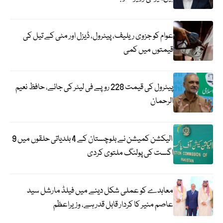
عوام کو جزوی ریلیف، پیٹرول، ڈیزل اور مٹی کے تیل کی
قیمتوں میں کمی
پیٹرول کی قیمت 228 روپے فی لیٹر کی جائے، حافظ نعیم
الرحمان
الیکشن کمیشن نے بلوچستان کے 4 بلدیاتی حلقوں میں 9
اگست کی پولنگ ملتوی کردی
معاہدے کو عملی شکل دینے میں فیلڈ مارشل سید
عاصم منیر کا کردار قابل قدر ہے، وزیراعظم