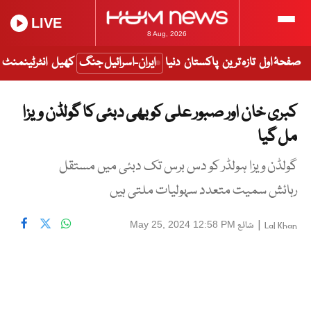
LIVE
8 Aug, 2026
صفحۂ اول
تازہ ترین
پاکستان
دنیا
ایران-اسرائیل جنگ
کھیل
انٹرٹینمنٹ
کبری خان اور صبور علی کو بھی دبئی کا گولڈن ویزا
مل گیا
گولڈن ویزا ہولڈر کو دس برس تک دبئی میں مستقل
رہائش سمیت متعدد سہولیات ملتی ہیں
|
شائع
May 25, 2024 12:58 PM
Lal Khan