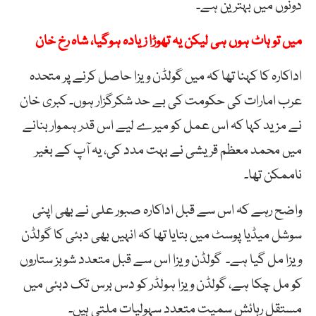
دونوں میں بہترین ہے۔
میں تو ہاٹ ہوں ہی لیکن یہ تھوڑا زیادہ ہوگیا، شاہ رخ خان
اداکارہ کا کہنا تھا کہ میں گولڈن ویزا حاصل کرنے پر متحدہ
عرب امارات کی حکومت کی بے حد شکرگزار ہوں۔ کبری خان
نے مزید کہا کہ اس عمل کو میرے لیے اس قدر ہموار بنانے
میں محمد معظم قریشی نے بہت مدد کی، یہ آپ کے بغیر
ناممکن تھا۔
واضح رہے کہ اس سے قبل اداکارہ صبور علی نے بھی اپنی
سوشل میڈیا پوسٹ میں بتایا تھا کہ انہیں بھی دبئی کا گولڈن
ویزا مل گیا ہے۔ گولڈن ویزا اس سے قبل متعدد شوبز ستاروں
کو مل چکا ہے، گولڈن ویزا ہولڈر کو دس برس تک دبئی میں
مستقل رہائش سمیت متعدد سہولیات ملتی ہیں۔