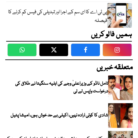
پی ٹی اے کا ای سم کے اجرا اور تبدیلی کی فیس کم کرنے کا
فیصلہ
ہمیں فالو کریں
WhatsApp
Twitter
Facebook
Faceboo
متعلقہ خبریں
تامل ناڈو کے وزیراعلیٰ وجے کی اہلیہ سنگیتا نے طلاق کی
درخواست واپس لے لی
شادی کا کوئی ارادہ نہیں، اکیلی بے حد خوش ہوں، امیشا پٹیل