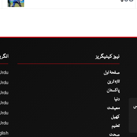
گا
نیوز کیٹیگریز
انگر
صفحۂ اول
Urdu
تازہ ترین
Urdu
پاکستان
Urdu
دنیا
Urdu
اس
معیشت
Urdu
کھیل
Urdu
تعلیم
lish
صحت