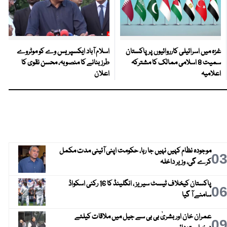
غزہ میں اسرائیلی کارروائیوں پر پاکستان
اسلام آباد ایکسپریس وے کو موٹروے
سمیت 8 اسلامی ممالک کا مشترکہ
طرز بنانے کا منصوبہ، محسن نقوی کا
اعلامیہ
اعلان
موجودہ نظام کہیں نہیں جا رہا، حکومت اپنی آئینی مدت مکمل
0
کرے گی، وزیر داخلہ
پاکستان کیخلاف ٹیسٹ سیریز ، انگلینڈ کا 16 رکنی اسکواڈ
0
سامنے آ گیا
عمران خان اور بشریٰ بی بی سے جیل میں ملاقات کیلئے
0