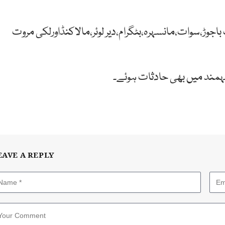
جوڑ،سوات،مانسہرہ،بٹگرام،دیر لوئر،مالاکنڈاورلکی مروت
ور مہمند میں بھی حادثات ہوئے۔
EAVE A REPLY