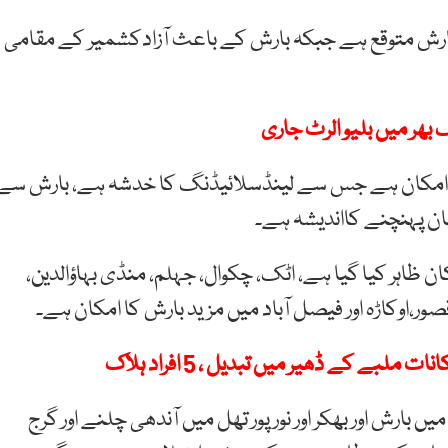
 بارش متوقع ہے جبکہ بارش کے باعث آزادکشمیر کے مقامی
ھر میں بلیو الرٹ جاری
کا امکان ہے جس سے لینڈسلائیڈنگ کا خدشہ ہے، بارش سے
صان پہنچنے کااندیشہ ہے۔
ن ظاہر کیا گیا ہے، اٹک، چکوال، جہلم، منڈی بہاؤالدین،
 قصور،اوکاڑہ اور فیصل آباد میں مزید بارش کا امکان ہے۔
لبے کے ڈھیر میں تبدیل ، 5 افراد ہلاک
بارش اور بھکر اور نور پور تھل میں آندھی چلنے اور گرج