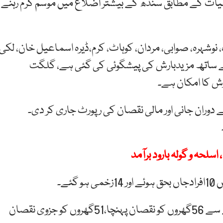
ت کے مطابق سندھ کے بیشتر اضلاع میں موسم گرم رہنے
دہ، نوشہرہ، صوابی، مردان، کوہاٹ، کرم،ڈیرہ اسماعیل خان، لکی
کے ساتھ مزیدبارش کی پیشگوئی کی گئی ہے، گلگت
رش کا امکان ہے۔
ے دوران جانی اور مالی نقصان کی رپورٹ جاری کر دی۔
ئے۔
خیبرپختونخوا میں دیواریں،چھتیں اور آسمانی بجلی گرنے سے 56گھروں کو نقصان پہنچا،51گھروں کو جزوی نقصان