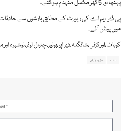
پہنچا اور 5گھر مکمل منہدم ہوگئے۔
پی ڈی ایم اے کی رپورٹ کے مطابق بارشوں سے حادثات با
میں پیش آئے۔
کوہاٹ،اورکزئی،شانگلہ،دیر اپر،بونیر،چترال لوئر،نوشہرہ ا
rain
مزید بارش