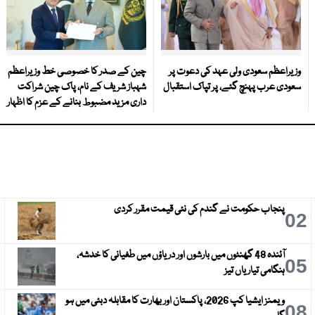
وزیراعظم سعودی ولی عہد کی دعوت پر
چین کے صدر کا خصوصی خط وزیراعظم
سعودی عرب پہنچ گئے، پر تپاک استقبال
شہباز شریف کے نام، پاک چین شراکت
داری مزید مضبوط بنانے کے عزم کا اظہار
پنجاب حکومت نے گندم کی نئی قیمت مقرر کردی
3
02
آئندہ 48 گھنٹوں میں بارشوں اور دریاؤں میں طغیانی کا خدشہ،
6
05
ہنگامی تیاریاں تیز
ویمنز ایشیا کپ 2026، پاکستان اور بھارت کا مقابلہ دبئی میں ہو
9
08