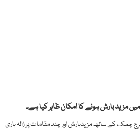
مزید بارش ہونے کا امکان ظاہر کیا ہے۔
ج چمک کے ساتھ مزیدبارش اور چند مقامات پر ژالہ باری