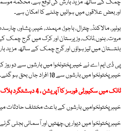
چمک کے ساتھ مزید بارش کی توقع ہے، محکمہ موسمیا
اور بعض علاقوں میں ہوائیں چلنے کا امکان ہے۔
بونیر، مالاکنڈ، چترال، باجوڑ، مہمند، خیبر، پشاور، چارس
مروت، بنوں،ٹانک، وزیرستان اور کرک میں گرج چمک 
بلتستان میں تیز ہواؤں اور گرج چمک کے ساتھ مزید با
پی ڈی ایم اے نے خیبرپختونخوا میں بارشوں سے دو روز ک
خیبرپختونخوا میں بارشوں سے 10 افراد جاں بحق ہو گئے۔
ٹانک میں سکیورٹی فورسز کا آپریشن ، 4 دہشتگرد ہلاک ، اسلحہ و گولہ بارود برآمد
خیبرپختونخوامیں بارشوں کے باعث مختلف حادثات میں 10افرادجاں بحق ہوئے اور 14زخمی ہو گ