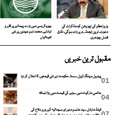
بیوروکریسی میں بڑے پیمانے پر تقرر و
وزیراعظم کی اپوزیشن کو مذاکرات کی
تبادلے، متعدد اہم عہدوں پر نئی
دعوت، اوپن ایجنڈے پر بات ہوگی، طارق
تعیناتیاں
فضل چودھری
مقبول ترین خبریں
پیٹرول مہنگا، ڈیزل سستا، حکومت نے نئی قیمتوں کا اعلان کر دیا
01
عالمی مارکیٹ میں سونے کی قیمت میں بڑا اضافہ
04
فیلڈ مارشل سید عاصم منیر اور صومالیہ کے وزیر دفاع کی
07