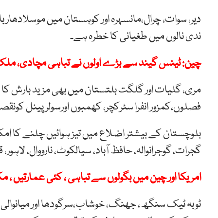
دیر، سوات، چرال،مانسہرہ اور کوہستان میں موسلادھار
ندی نالوں میں طغیانی کا خطرہ ہے۔
چین: ٹینس گیند سے بڑے اولوں نے تباہی مچادی، ملک ب
مری، گلیات اور گلگت بلتستان میں بھی مزید بارش 
فصلوں،کمزور انفرا سٹرکچر، کھمبوں اورسولر پینل کونق
بلوچستان کے بیشتر اضلاع میں تیز ہوائیں چلنے کا امکا
گجرات، گوجرانوالہ، حافظ آباد، سیالکوٹ، نارووال، لاہور،
امریکا اور چین میں بگولوں سے تباہی ، کئی عمارتیں ، مکانات م
ٹوبہ ٹیک سنگھ، جھنگ، خوشاب،سرگودھا اور میانوالی میں 