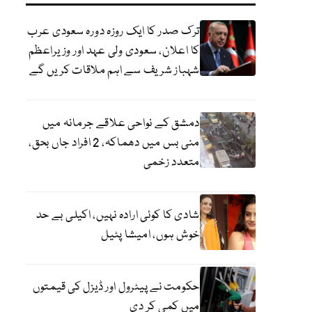
ترک صدر کا ایک روزہ دورہ سعودی عرب
کا اعلان، سعودی ولی عہد اور وزیراعظم
شہباز شریف سے اہم ملاقات کریں گے
دمشق کے نواحی علاقے جرمانہ میں
منی بس میں دھماکہ، 2 افراد جاں بحق،
متعدد زخمی
شادی کا کوئی ارادہ نہیں، اکیلی بے حد
خوش ہوں، امیشا پٹیل
حکومت نے پیٹرول اور ڈیزل کی قیمتوں
میں کمی کر دی