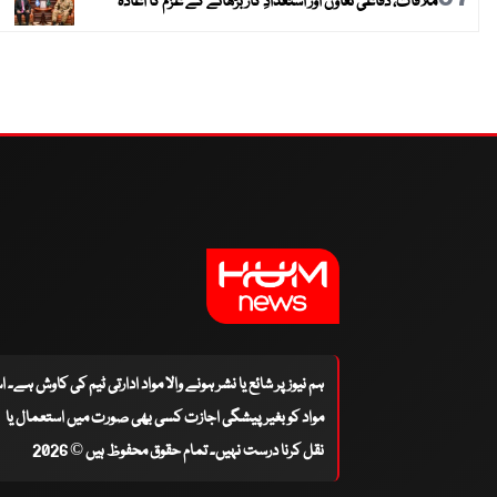
ملاقات، دفاعی تعاون اور استعدادِ کار بڑھانے کے عزم کا اعادہ
ہم نیوز پر شائع یا نشر ہونے والا مواد ادارتی ٹیم کی کاوش ہے۔ 
مواد کو بغیر پیشگی اجازت کسی بھی صورت میں استعمال یا
نقل کرنا درست نہیں۔ تمام حقوق محفوظ ہیں © 2026