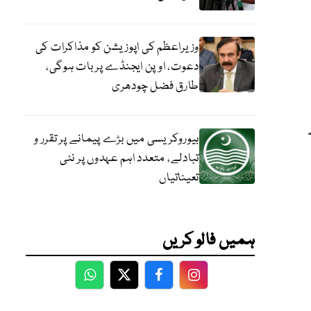
وزیراعظم کی اپوزیشن کو مذاکرات کی
دعوت، اوپن ایجنڈے پر بات ہوگی،
طارق فضل چودھری
بیوروکریسی میں بڑے پیمانے پر تقرر و
تبادلے، متعدد اہم عہدوں پر نئی
تعیناتیاں
ہمیں فالو کریں
WhatsApp
Twitter
Facebook
Facebook