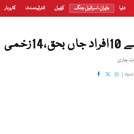
دنیا
ایران-اسرائیل جنگ
کھیل
انٹرٹینمنٹ
کاروبار
زخمی
|
Apri