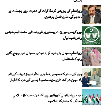
وزیراعظم کی اپوزیشن کو مذاکرات کی دعوت، اوپن ایجنڈے پر
بات ہوگی، طارق فضل چودھری
بیوروکریسی میں بڑے پیمانے پر تقرر و تبادلے، متعدد اہم عہدوں
پر نئی تعیناتیاں
وزیراعظم سعودی ولی عہد کی دعوت پر سعودی عرب پہنچ گئے،
پر تپاک استقبال
چین کے صدر کا خصوصی خط وزیراعظم شہباز شریف کے نام،
پاک چین شراکت داری مزید مضبوط بنانے کے عزم کا اظہار
غزہ میں اسرائیلی کارروائیوں پر پاکستان سمیت 8 اسلامی
ممالک کا مشترکہ اعلامیہ