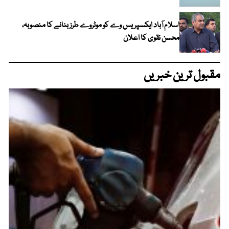
اسلام آباد ایکسپریس وے کو موٹروے طرز بنانے کا منصوبہ،
محسن نقوی کا اعلان
مقبول ترین خبریں