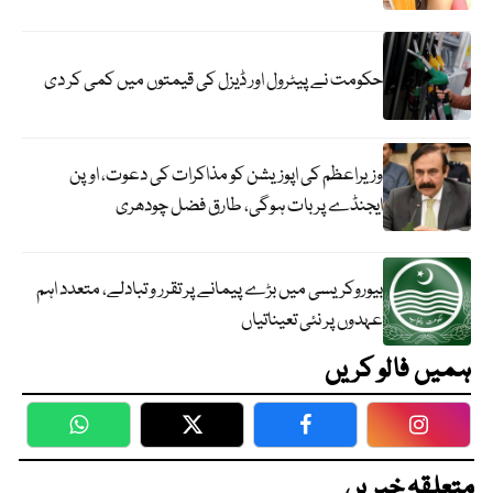
حکومت نے پیٹرول اور ڈیزل کی قیمتوں میں کمی کر دی
وزیراعظم کی اپوزیشن کو مذاکرات کی دعوت، اوپن
ایجنڈے پر بات ہوگی، طارق فضل چودھری
بیوروکریسی میں بڑے پیمانے پر تقرر و تبادلے، متعدد اہم
عہدوں پر نئی تعیناتیاں
ہمیں فالو کریں
WhatsApp
Twitter
Facebook
Faceboo
متعلقہ خبریں