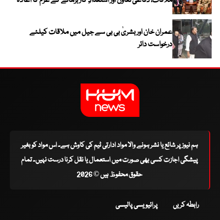
ملاقات، دفاعی تعاون اور استعدادِ کار بڑھانے کے عزم کا اعادہ
عمران خان اور بشریٰ بی بی سے جیل میں ملاقات کیلئے
درخواست دائر
ہم نیوز پر شائع یا نشر ہونے والا مواد ادارتی ٹیم کی کاوش ہے۔ اس مواد کو بغیر
پیشگی اجازت کسی بھی صورت میں استعمال یا نقل کرنا درست نہیں۔ تمام
حقوق محفوظ ہیں © 2026
رابطہ کریں
پرائیویسی پالیسی