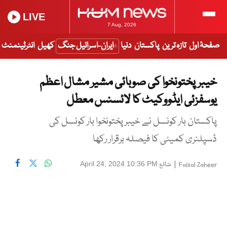
LIVE
7 Aug, 2026
صفحۂ اول
تازہ ترین
پاکستان
دنیا
ایران-اسرائیل جنگ
کھیل
انٹرٹینمنٹ
خیبرپختونخوا کی صوبائی مشیر مشال اعظم
یوسفزئی ایڈووکیٹ کا لائسنس معطل
پاکستان بار کونسل نے خیبر پختونخوا بار کونسل کی
ڈسپلنری کمیٹی کا فیصلہ برقرار رکھا
|
شائع
April 24, 2024 10:36 PM
Faisal Zaheer