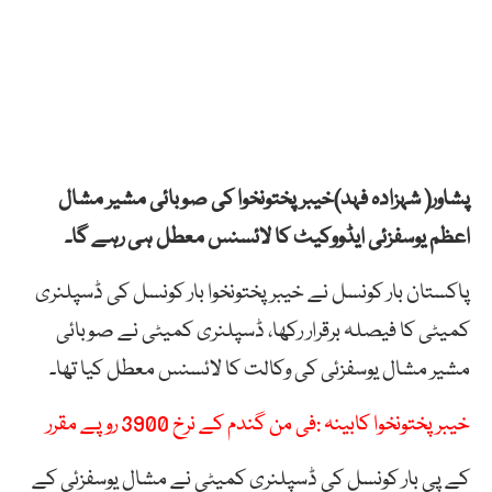
پشاور( شہزادہ فہد)خیبرپختونخوا کی صوبائی مشیر مشال
اعظم یوسفزئی ایڈووکیٹ کا لائسنس معطل ہی رہے گا۔
پاکستان بار کونسل نے خیبر پختونخوا بار کونسل کی ڈسپلنری
کمیٹی کا فیصلہ برقرار رکھا، ڈسپلنری کمیٹی نے صوبائی
مشیر مشال یوسفزئی کی وکالت کا لائسنس معطل کیا تھا۔
خیبر پختونخوا کابینہ :فی من گندم کے نرخ 3900 روپے مقرر
کے پی بار کونسل کی ڈسپلنری کمیٹی نے مشال یوسفزئی کے