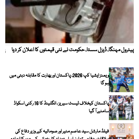
پیٹرول مہنگا، ڈیزل سستا، حکومت نے نئی قیمتوں کا اعلان کر دیا
پنج
ویمنز ایشیا کپ 2026، پاکستان اور بھارت کا مقابلہ دبئی میں
ہو گا
پاکستان کیخلاف ٹیسٹ سیریز ، انگلینڈ کا 16 رکنی اسکواڈ
سامنے آ گیا
فیلڈ مارشل سید عاصم منیر اور صومالیہ کے وزیر دفاع کی