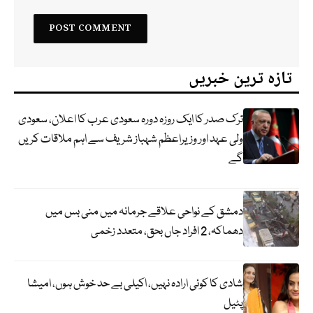
تازہ ترین خبریں
ترک صدر کا ایک روزہ دورہ سعودی عرب کا اعلان، سعودی
ولی عہد اور وزیراعظم شہباز شریف سے اہم ملاقات کریں
گے
دمشق کے نواحی علاقے جرمانہ میں منی بس میں
دھماکہ، 2 افراد جاں بحق، متعدد زخمی
شادی کا کوئی ارادہ نہیں، اکیلی بے حد خوش ہوں، امیشا
پٹیل