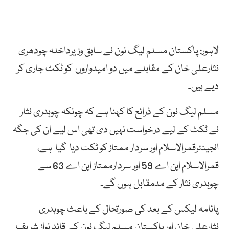
لاہور: پاکستان مسلم لیگ نون نے سابق وزیرداخلہ چودھری
نثارعلی خان کے مقابلے میں دو امیدواروں کو ٹکٹ جاری کر
دیے ہیں۔
مسلم لیگ نون کے ذرائع کا کہنا ہے کہ چونکہ چوہدری نثار
نے ٹکٹ کے لیے درخواست نہیں دی تھی اس لیے ان کی جگہ
انجینئرقمرالاسلام اور سردار ممتاز کو ٹکٹ دیا گیا ہے،
قمرالاسلام این اے 59 اور سردارممتاز این اے 63 سے
چوہدری نثار کے مدمقابل ہوں گے۔
پانامہ لیکس کے بعد کی صورتحال کے باعث چوہدری
نثارعلی خان اور پاکستان مسلم لیگ نون کے قائد نواز شریف