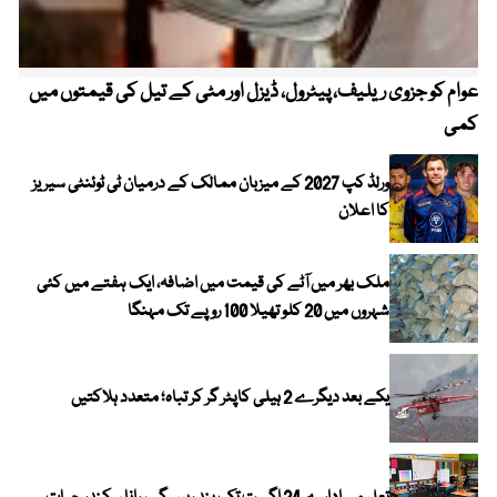
عوام کو جزوی ریلیف، پیٹرول، ڈیزل اور مٹی کے تیل کی قیمتوں میں
4 روز میں سونے کی قیمت میں بڑا اضافہ
کمی
ورلڈ کپ 2027 کے میزبان ممالک کے درمیان ٹی ٹوئنٹی سیریز
کا اعلان
ملک بھر میں آٹے کی قیمت میں اضافہ، ایک ہفتے میں کئی
شہروں میں 20 کلو تھیلا 100 روپے تک مہنگا
یکے بعد دیگرے 2 ہیلی کاپٹر گر کر تباہ؛ متعدد ہلاکتیں