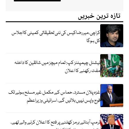
تازہ ترین خبریں
کراچی،میررضاکیس کی نئی تحقیقاتی کمیٹی کااجلاس
کل ہوگا
نیشنل چیمپئنز کپ: تمام میچز میں شائقین کا داخلہ
مفت رکھنے کا اعلان
غزہ پلان مسترد، حماس کے مکمل غیر مسلح ہونے تک
فوج واپس نہیں بلائیں گے، اسرائیلی وزیراعظم
ٹرمپ آبنائے ہرمز کھلنے پر فتح کا اعلان کرنے والے تھے،