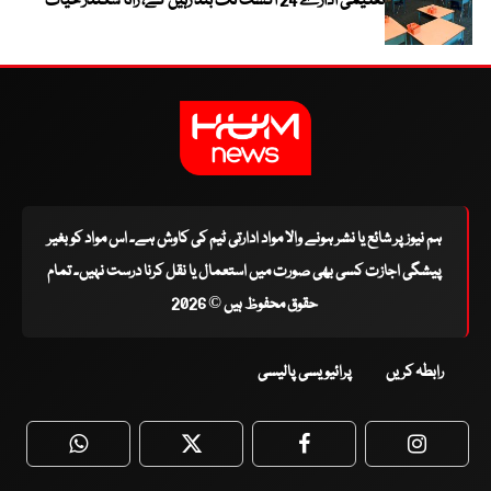
تعلیمی ادارے 24 اگست تک بند رہیں گے، رانا سکندر حیات
ہم نیوز پر شائع یا نشر ہونے والا مواد ادارتی ٹیم کی کاوش ہے۔ اس مواد کو بغیر
پیشگی اجازت کسی بھی صورت میں استعمال یا نقل کرنا درست نہیں۔ تمام
حقوق محفوظ ہیں © 2026
رابطہ کریں
پرائیویسی پالیسی
WhatsApp
Twitter
Facebook
Faceboo