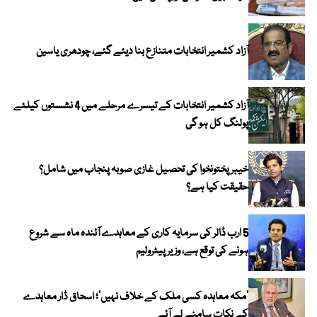
آزاد کشمیر انتخابات متنازع بنا دیئے گئے، چودھری یاسین
آزاد کشمیر انتخابات کے تیسرے مرحلے میں 4 نشستوں کیلئے
پولنگ کل ہو گی
خیبر پختونخوا کی تحصیل غازی صوبہ پنجاب میں شامل؟
حقیقت کیا ہے؟
5 ارب ڈالر کی سرمایہ کاری کے معاہدے آئندہ ماہ سے شروع
ہونے کی توقع ہے، وزیر پیٹرولیم
‘مکہ معاہدہ کسی ملک کے خلاف نہیں’؛ اسحاق ڈار معاہدے
کے نکات سامنے لے آئے