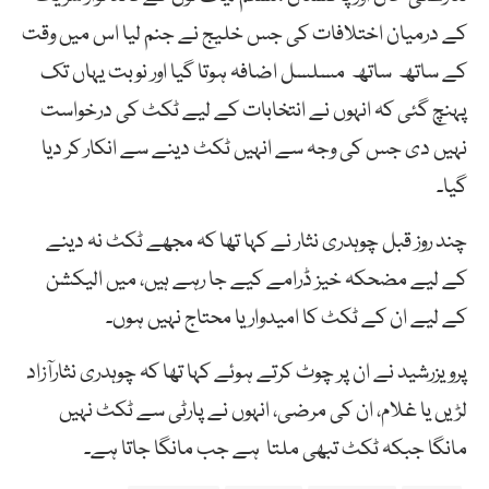
کے درمیان اختلافات کی جس خلیج نے جنم لیا اس میں وقت
کے ساتھ ساتھ مسلسل اضافہ ہوتا گیا اور نوبت یہاں تک
پہنچ گئی کہ انہوں نے انتخابات کے لیے ٹکٹ کی درخواست
نہیں دی جس کی وجہ سے انہیں ٹکٹ دینے سے انکار کر دیا
گیا۔
چند روز قبل چوہدری نثار نے کہا تھا کہ مجھے ٹکٹ نہ دینے
کے لیے مضحکہ خیز ڈرامے کیے جا رہے ہیں، میں الیکشن
کے لیے ان کے ٹکٹ کا امیدوار یا محتاج نہیں ہوں۔
پرویزرشید نے ان پر چوٹ کرتے ہوئے کہا تھا کہ چوہدری نثارآزاد
لڑیں یا غلام، ان کی مرضی، انہوں نے پارٹی سے ٹکٹ نہیں
مانگا جبکہ ٹکٹ تبھی ملتا ہے جب مانگا جاتا ہے۔