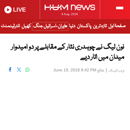
LIVE
9 Aug, 2026
صفحۂ اول
تازہ ترین
پاکستان
دنیا
ایران-اسرائیل جنگ
کھیل
انٹرٹینمنٹ
نون لیگ نے چوہدری نثار کے مقابلے پر دو امیدوار
میدان میں اتار دیے
|
شائع
June 19, 2018 8:42 PM
ویب ڈیسک