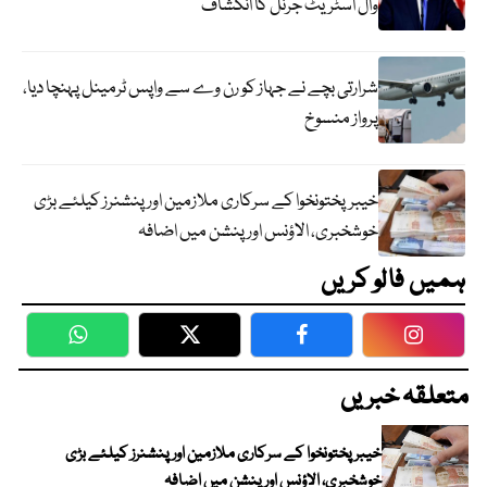
وال اسٹریٹ جرنل کا انکشاف
شرارتی بچے نے جہاز کو رن وے سے واپس ٹرمینل پہنچا دیا،
پرواز منسوخ
خیبرپختونخوا کے سرکاری ملازمین اور پنشنرز کیلئے بڑی
خوشخبری، الاؤنس اور پنشن میں اضافہ
ہمیں فالو کریں
WhatsApp
Twitter
Facebook
Faceboo
متعلقہ خبریں
خیبرپختونخوا کے سرکاری ملازمین اور پنشنرز کیلئے بڑی
خوشخبری، الاؤنس اور پنشن میں اضافہ