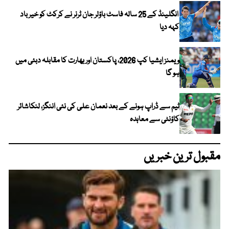
انگلینڈ کے 25 سالہ فاسٹ باؤلر جان ٹرنر نے کرکٹ کو خیر باد
کہہ دیا
ویمنز ایشیا کپ 2026، پاکستان اور بھارت کا مقابلہ دبئی میں
ہو گا
ٹیم سے ڈراپ ہونے کے بعد نعمان علی کی نئی اننگز، لنکاشائر
کاؤنٹی سے معاہدہ
مقبول ترین خبریں