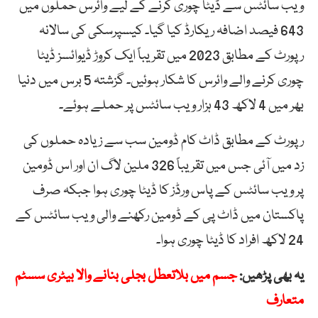
ویب سائٹس سے ڈیٹا چوری کرنے کے لیے وائرس حملوں میں
643 فیصد اضافہ ریکارڈ کیا گیا۔ کیسپرسکی کی سالانہ
رپورٹ کے مطابق 2023 میں تقریباً ایک کروڑ ڈیوائسز ڈیٹا
چوری کرنے والے وائرس کا شکار ہوئیں۔ گزشتہ 5 برس میں دنیا
بھر میں 4 لاکھ 43 ہزار ویب سائٹس پر حملے ہوئے۔
رپورٹ کے مطابق ڈاٹ کام ڈومین سب سے زیادہ حملوں کی
زد میں آئی جس میں تقریباً 326 ملین لاگ ان اور اس ڈومین
پر ویب سائٹس کے پاس ورڈز کا ڈیٹا چوری ہوا جبکہ صرف
پاکستان میں ڈاٹ پی کے ڈومین رکھنے والی ویب سائٹس کے
24 لاکھ افراد کا ڈیٹا چوری ہوا۔
یہ بھی پڑھیں:
جسم میں بلاتعطل بجلی بنانے والا بیٹری سسٹم
متعارف