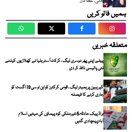
ملی، عطا تارڑ
ہمیں فالو کریں
WhatsApp
Twitter
Facebook
Faceboo
متعلقہ خبریں
پہلے اپنی پھر دوسری لیگ ، کرکٹ آسٹریلیا نے کھلاڑیوں کیلئے
نئی پالیسی نافذ کر دی
کیریبین پریمیئر لیگ ، قومی کرکٹرز کو این او سی 19 اگست کو
جاری کرنے کا فیصلہ
براڈ پیک حادثہ،5غیرملکی کوہ پیماؤں کی میتیں اسلام
آبادپہنچادی گئیں