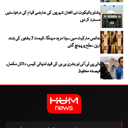
پشاور ہائیکورٹ نے افغان شہریوں کی عارضی قیام کی درخواستیں
مسترد کر دیں
عالمی مارکیٹ میں سونا مزید مہنگا ، قیمت 7 ہفتوں کی بلند
ترین سطح پر پہنچ گئی
بانی پی ٹی آئی اور بشریٰ بی بی کی قیدِ تنہائی کیس، دلائل مکمل،
فیصلہ محفوظ