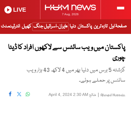
LIVE
7 Aug, 2026
صفحۂ اول
تازہ ترین
پاکستان
دنیا
ایران-اسرائیل جنگ
کھیل
انٹرٹینمنٹ
پاکستان میں ویب سائٹس سے لاکھوں افراد کا ڈیٹا
چوری
گزشتہ 5 برس میں دنیا بھر میں 4 لاکھ 43 ہزار ویب
سائٹس پر حملے ہوئے۔
|
شائع
April 4, 2024 2:30 AM
Ahmed Hussain