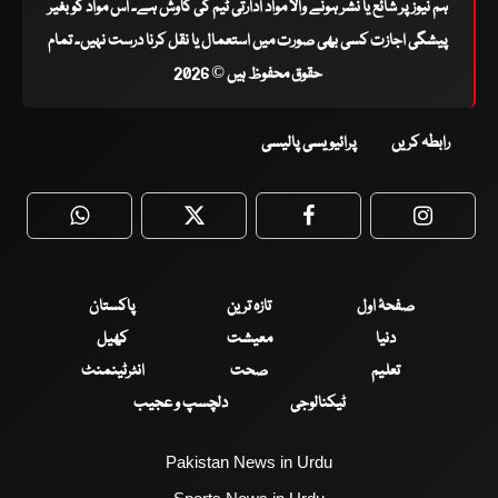
ہم نیوز پر شائع یا نشر ہونے والا مواد ادارتی ٹیم کی کاوش ہے۔ اس مواد کو بغیر
پیشگی اجازت کسی بھی صورت میں استعمال یا نقل کرنا درست نہیں۔ تمام
حقوق محفوظ ہیں © 2026
رابطہ کریں
پرائیویسی پالیسی
WhatsApp
Twitter
Facebook
Faceboo
صفحۂ اول
تازہ ترین
پاکستان
دنیا
معیشت
کھیل
تعلیم
صحت
انٹرٹینمنٹ
ٹیکنالوجی
دلچسپ و عجیب
Pakistan News in Urdu