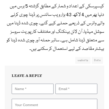
کیسپرسکی کے اعداد و شمار کے مطابق گزشتہ 5 برس میں
دنیا بھر میں 4 لاکھ 43 ہزار ویب سائٹس پر ڈیٹا چوری کرنے
والے وائرس کے ذریعے حملے کیے گئے۔ چوری شدہ ڈیٹا میں
سوشل میڈیا، آن لائن بینکنگ اور مختلف کارپوریٹ سروسز
سے متعلق ڈیٹا شامل ہے۔ سائبر حملہ آور چوری شدہ ڈیٹا کو
بیشتر مقاصد کے لیے استعمال کر سکتے ہیں۔
website
Data
LEAVE A REPLY