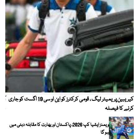
کیریبین پریمیئر لیگ ، قومی کرکٹرز کو این او سی 19 اگست کو جاری
آز
کرنے کا فیصلہ
چھی
ویمنز ایشیا کپ 2026، پاکستان اور بھارت کا مقابلہ دبئی میں
ہو گا