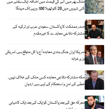
ملک بھر میں آٹے کی قیمت میں اضافہ، ایک ہفتے میں
کئی شہروں میں 20 کلو تھیلا 100 روپے تک مہنگا
صدر مملکت کا پاکستان، سعودی عرب اور ترکیہ کے
مشترکہ دفاعی معاہدے کا خیرمقدم
امریکا ایران جنگ بندی معاہدہ آج یا کل متوقع ہے، امریکی
وزیر خزانہ
مکہ مشترکہ دفاعی معاہدہ کسی ملک کے خلاف نہیں،
خطے کے امن و استحکام کے لیے ہے، اردوان
معرکہ حق کے بعد پاکستان کو ایک کے بعد ایک کامیابی