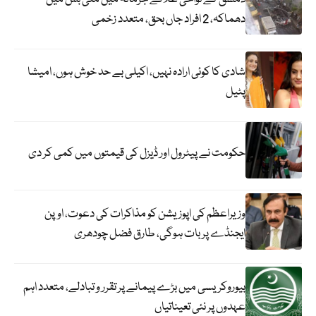
دھماکہ، 2 افراد جاں بحق، متعدد زخمی
شادی کا کوئی ارادہ نہیں، اکیلی بے حد خوش ہوں، امیشا
پٹیل
حکومت نے پیٹرول اور ڈیزل کی قیمتوں میں کمی کر دی
وزیراعظم کی اپوزیشن کو مذاکرات کی دعوت، اوپن
ایجنڈے پر بات ہوگی، طارق فضل چودھری
بیوروکریسی میں بڑے پیمانے پر تقرر و تبادلے، متعدد اہم
عہدوں پر نئی تعیناتیاں