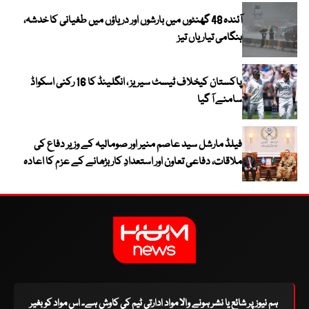
آئندہ 48 گھنٹوں میں بارشوں اور دریاؤں میں طغیانی کا خدشہ،
ہنگامی تیاریاں تیز
پاکستان کیخلاف ٹیسٹ سیریز ، انگلینڈ کا 16 رکنی اسکواڈ
سامنے آ گیا
فیلڈ مارشل سید عاصم منیر اور صومالیہ کے وزیر دفاع کی
ملاقات، دفاعی تعاون اور استعدادِ کار بڑھانے کے عزم کا اعادہ
ہم نیوز پر شائع یا نشر ہونے والا مواد ادارتی ٹیم کی کاوش ہے۔ اس مواد کو بغیر