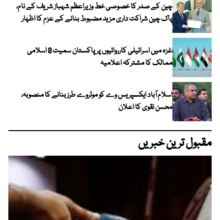
چین کے صدر کا خصوصی خط وزیراعظم شہباز شریف کے نام،
پاک چین شراکت داری مزید مضبوط بنانے کے عزم کا اظہار
غزہ میں اسرائیلی کارروائیوں پر پاکستان سمیت 8 اسلامی
ممالک کا مشترکہ اعلامیہ
اسلام آباد ایکسپریس وے کو موٹروے طرز بنانے کا منصوبہ،
محسن نقوی کا اعلان
مقبول ترین خبریں