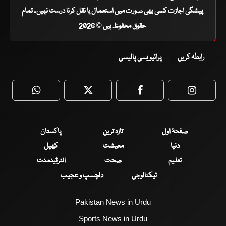
پیشگی اجازت کسی بھی صورت میں استعمال یا نقل کرنا درست نہیں۔ تمام
حقوق محفوظ ہیں © 2026
رابطہ کریں
پرائیویسی پالیسی
WhatsApp
Twitter
Facebook
Faceboo
صفحۂ اول
تازہ ترین
پاکستان
دنیا
معیشت
کھیل
تعلیم
صحت
انٹرٹینمنٹ
ٹیکنالوجی
دلچسپ و عجیب
Pakistan News in Urdu
Sports News in Urdu