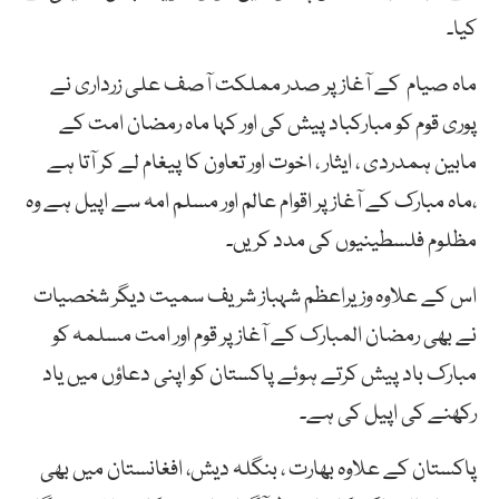
کیا۔
ماہ صیام کے آغاز پر صدر مملکت آصف علی زرداری نے
پوری قوم کو مبارکباد پیش کی اور کہا ماہ رمضان امت کے
مابین ہمدردی ، ایثار ، اخوت اور تعاون کا پیغام لے کر آتا ہے
،ماہ مبارک کے آغاز پر اقوام عالم اور مسلم امہ سے اپیل ہے وہ
مظلوم فلسطینیوں کی مدد کریں۔
اس کے علاوہ وزیراعظم شہباز شریف سمیت دیگر شخصیات
نے بھی رمضان المبارک کے آغاز پر قوم اور امت مسلمہ کو
مبارک باد پیش کرتے ہوئے پاکستان کو اپنی دعاؤں میں یاد
رکھنے کی اپیل کی ہے۔
پاکستان کے علاوہ بھارت ، بنگلہ دیش، افغانستان میں بھی