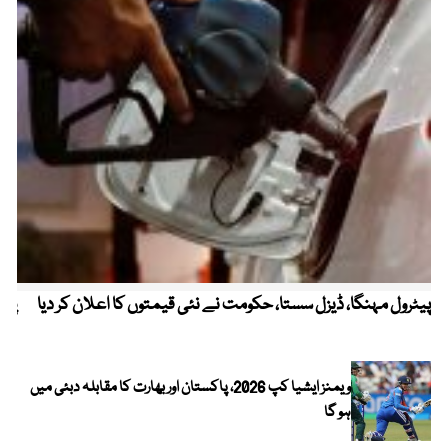
پیٹرول مہنگا، ڈیزل سستا، حکومت نے نئی قیمتوں کا اعلان کر دیا
پنج
ویمنز ایشیا کپ 2026، پاکستان اور بھارت کا مقابلہ دبئی میں
ہو گا