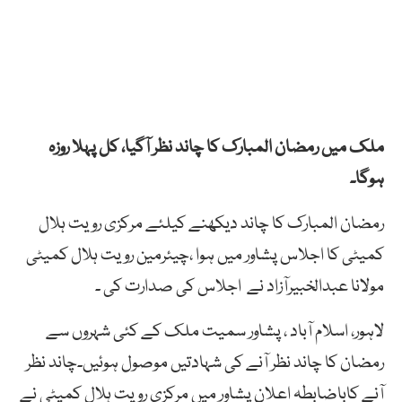
ملک میں رمضان المبارک کا چاند نظر آگیا، کل پہلا روزہ
ہوگا۔
رمضان المبارک کا چاند دیکھنے کیلئے مرکزی رویت ہلال
کمیٹی کا اجلاس پشاور میں ہوا ،چیئرمین رویت ہلال کمیٹی
مولانا عبدالخبیرآزاد نے اجلاس کی صدارت کی ۔
لاہور، اسلام آباد ، پشاور سمیت ملک کے کئی شہروں سے
رمضان کا چاند نظر آنے کی شہادتیں موصول ہوئیں۔چاند نظر
آنے کاباضابطہ اعلان پشاور میں مرکزی رویت ہلال کمیٹی نے