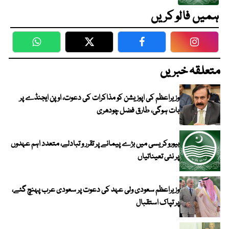
ہمیں فالو کریں
WhatsApp
Twitter
Facebook
Faceboo
متعلقہ خبریں
وزیراعظم کی اپوزیشن کو مذاکرات کی دعوت، اوپن ایجنڈے پر
بات ہوگی، طارق فضل چودھری
بیوروکریسی میں بڑے پیمانے پر تقرر و تبادلے، متعدد اہم عہدوں
پر نئی تعیناتیاں
وزیراعظم سعودی ولی عہد کی دعوت پر سعودی عرب پہنچ گئے،
پر تپاک استقبال