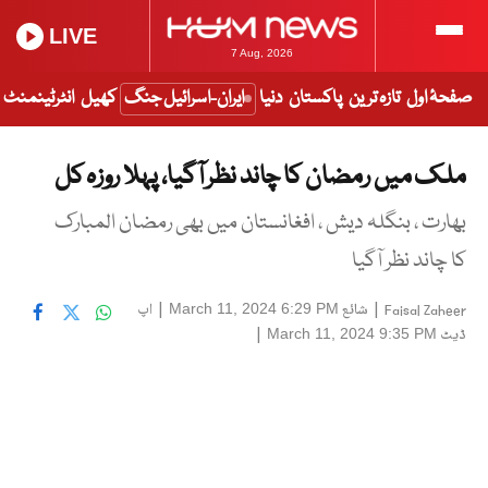
LIVE
7 Aug, 2026
صفحۂ اول
تازہ ترین
پاکستان
دنیا
ایران-اسرائیل جنگ
کھیل
انٹرٹینمنٹ
ملک میں رمضان کا چاند نظر آگیا، پہلا روزہ کل
بھارت ، بنگلہ دیش ، افغانستان میں بھی رمضان المبارک
کا چاند نظر آگیا
|
شائع
|
اپ
March 11, 2024 6:29 PM
Faisal Zaheer
ڈیٹ
|
March 11, 2024 9:35 PM