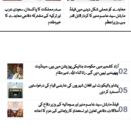
معاہدے کو عملی شکل دینے میں فیلڈ
صدر مملکت کا پاکستان، سعودی عرب
مارشل سید عاصم منیر کا کردار قابل قدر
اور ترکیہ کے مشترکہ دفاعی معاہدے کا
ہے، وزیراعظم
خیرمقدم
آزاد کشمیر میں حکومت بنانیکی پوزیشن میں ہیں ، مینڈیٹ
3
02
چھیننے نہیں دیں گے ، رانا ثناء اللہ ، امیر مقام
پشاور ہائیکورٹ نے افغان شہریوں کی عارضی قیام کی درخواستیں
6
05
مسترد کر دیں
فیلڈ مارشل سید عاصم منیر اور صومالیہ کے وزیر دفاع کی
9
08
ملاقات، دفاعی تعاون اور استعدادِ کار بڑھانے کے عزم کا اعادہ