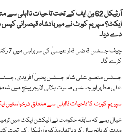
آرٹیکل 62 ون ایف کے تحت تاحیات نااہلی 
ایکٹ؟ سپریم کورٹ نے میر بادشاہ قیصرانی کیس م
دے دیا۔
کرے گا۔
جسٹس منصور علی شاہ، جسٹس یحییٰ آفریدی، جسٹس
علی مظہر اور جسٹس مسرت ہلالی لارجر بینچ میں شامل
سپریم کورٹ کا تاحیات نااہلی سے متعلق درخواستیں ا
مدت کو پانچ سال کر دیا تھا۔مذکورہ آرٹیکل کے تحت کئی 