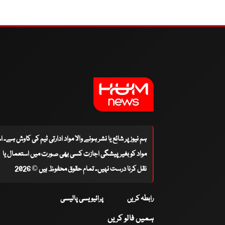
ہم نیوز پر شائع یا نشر ہونے والا مواد ادارتی ٹیم کی کاوش ہے۔ 
مواد کو بغیر پیشگی اجازت کسی بھی صورت میں استعمال یا
نقل کرنا درست نہیں۔ تمام حقوق محفوظ ہیں © 2026
رابطہ کریں
پرائیویسی پالیسی
ہمیں فالو کریں