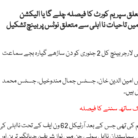
سے متعلق سپریم کورٹ کا فیصلہ چلے گا یا الیکشن
یں تاحیات نا اہلی سے متعلق نوٹس پر بینچ تشکیل
چیف جسٹس قاضی فائز عیسیٰ کی سربراہی میں 7 رکنی لارجر بینچ کل 2 جنوری کو دن ساڑھے گیارہ بجے سماعت
 امین الدین خان، جسٹس جمال مندوخیل، جسٹس محمد
 ہیں۔
یک ساتھ سننے کا فیصلہ
خیال رہے کہ سابقہ حکومت نے الیکشن ایکٹ میں ترمیم کی تھی جس کے بعد آرٹیکل 62 ون ایف کے تحت نااہلی 
سیاستدان نااہل ہوئے، جن میں نواز شریف، جہانگیر ترین اور