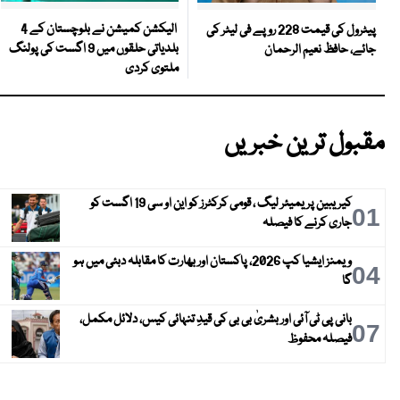
الیکشن کمیشن نے بلوچستان کے 4
پیٹرول کی قیمت 228 روپے فی لیٹر کی
بلدیاتی حلقوں میں 9 اگست کی پولنگ
جائے، حافظ نعیم الرحمان
ملتوی کردی
مقبول ترین خبریں
کیریبین پریمیئر لیگ ، قومی کرکٹرز کو این او سی 19 اگست کو
01
جاری کرنے کا فیصلہ
ویمنز ایشیا کپ 2026، پاکستان اور بھارت کا مقابلہ دبئی میں ہو
04
گا
بانی پی ٹی آئی اور بشریٰ بی بی کی قیدِ تنہائی کیس، دلائل مکمل،
07
فیصلہ محفوظ