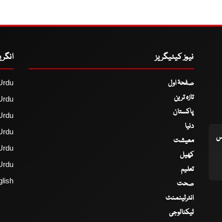
نیوز کیٹیگریز
انگر
صفحۂ اول
Urdu
تازہ ترین
Urdu
پاکستان
Urdu
دنیا
Urdu
اس
معیشت
Urdu
کھیل
Urdu
تعلیم
lish
صحت
انٹرٹینمنٹ
ٹیکنالوجی