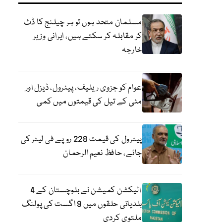
مسلمان متحد ہوں تو ہر چیلنج کا ڈٹ
کر مقابلہ کر سکتے ہیں، ایرانی وزیر
خارجہ
عوام کو جزوی ریلیف، پیٹرول، ڈیزل اور
مٹی کے تیل کی قیمتوں میں کمی
پیٹرول کی قیمت 228 روپے فی لیٹر کی
جائے، حافظ نعیم الرحمان
الیکشن کمیشن نے بلوچستان کے 4
بلدیاتی حلقوں میں 9 اگست کی پولنگ
ملتوی کردی