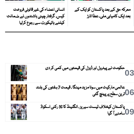
معرکہ حق کے بعد پاکستان کو ایک کے
انسانی اعضاء کی غیر قانونی فروخت
بعد ایک کامیابی ملی، عطا تارڑ
کیس، گرفتار چینی باشندوں نے ضمانت
کیلئے ہائیکورٹ سے رجوع کرلیا
حکومت نے پیٹرول اور ڈیزل کی قیمتوں میں کمی کر دی
0
عالمی مارکیٹ میں سونا مزید مہنگا ، قیمت 7 ہفتوں کی بلند
0
ترین سطح پر پہنچ گئی
پاکستان کیخلاف ٹیسٹ سیریز ، انگلینڈ کا 16 رکنی اسکواڈ
0
سامنے آ گیا