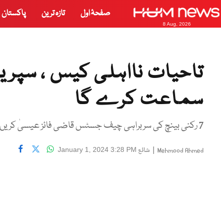
صفحۂ اول
تازہ ترین
پاکستان
8 Aug, 2026
تاحیات نااہلی کیس ، سپریم
سماعت کرے گا
7 رکنی بینچ کی سربراہی چیف جسٹس قاضی فائز عیسیٰ کریں گے
|
شائع
January 1, 2024 3:28 PM
Mehmood Ahmed