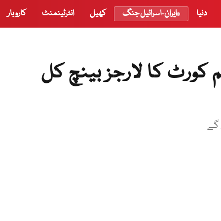
دنیا
ایران-اسرائیل جنگ
کھیل
انٹرٹینمنٹ
کاروبار
 کورٹ کا لارجز بینچ کل