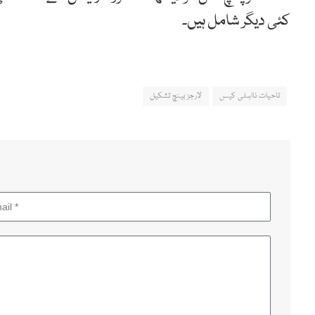
کئی دیگر شامل ہیں۔
تاحیات نااہلی کیس
لارجز بینچ تشکیل