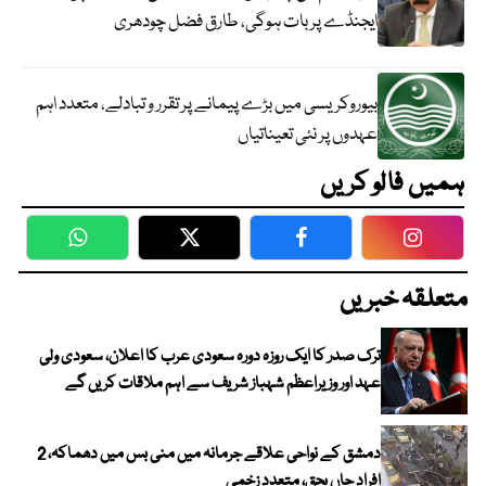
ایجنڈے پر بات ہوگی، طارق فضل چودھری
بیوروکریسی میں بڑے پیمانے پر تقرر و تبادلے، متعدد اہم
عہدوں پر نئی تعیناتیاں
ہمیں فالو کریں
WhatsApp
Twitter
Facebook
Faceboo
متعلقہ خبریں
ترک صدر کا ایک روزہ دورہ سعودی عرب کا اعلان، سعودی ولی
عہد اور وزیراعظم شہباز شریف سے اہم ملاقات کریں گے
دمشق کے نواحی علاقے جرمانہ میں منی بس میں دھماکہ، 2
افراد جاں بحق، متعدد زخمی