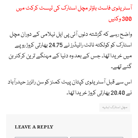
آسٹریلوی فاسٹ باؤلر مچل اسٹارک کی ٹیسٹ کرکٹ میں
300 وکٹیں
واضح رہے کہ گزشتہ دنوں آئی پی ایل نیلامی کے دوران مچل
اسٹارک کو کولکتہ نائٹ رائیڈرز نے 24.75 بھارتی کروڑ روپے
میں خریدا تھا۔ جس کے بعد وہ دنیا کے مہنگے ترین کرکٹر بن
گئے تھے۔
اس سے قبل آسٹریلوی کپتان پیٹ کمنز کو سن رائزرز حیدرآباد
نے 20.40 بھارتی کروڑ خریدا تھا۔
مچل اسٹارک اہلیہ
LEAVE A REPLY