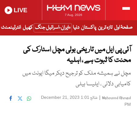
LIVE
7 Aug, 2026
صفحۂ اول
تازہ ترین
پاکستان
دنیا
ایران-اسرائیل جنگ
کھیل
انٹرٹینمنٹ
آئی پی ایل میں تاریخی بولی مچل اسٹارک کی
محنت کا ثبوت ہے ، اہلیہ
مچل نے ہمیشہ ملک کو ترجیح دیکر میگا ایونٹ میں
کامیابی دلائی ، ایلیسا ہیلی
|
شائع
December 21, 2023 1:01
Mehmood Ahmed
PM