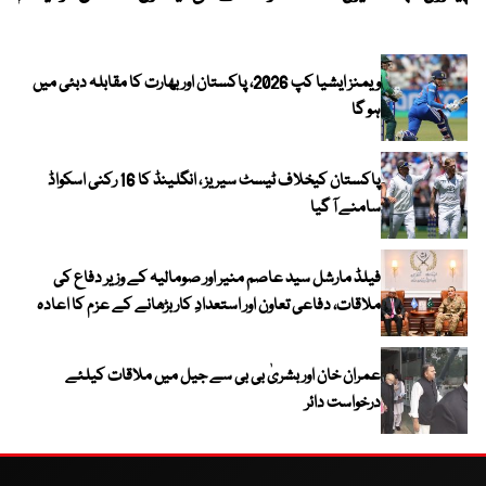
ویمنز ایشیا کپ 2026، پاکستان اور بھارت کا مقابلہ دبئی میں
ہو گا
پاکستان کیخلاف ٹیسٹ سیریز ، انگلینڈ کا 16 رکنی اسکواڈ
سامنے آ گیا
فیلڈ مارشل سید عاصم منیر اور صومالیہ کے وزیر دفاع کی
ملاقات، دفاعی تعاون اور استعدادِ کار بڑھانے کے عزم کا اعادہ
عمران خان اور بشریٰ بی بی سے جیل میں ملاقات کیلئے
درخواست دائر