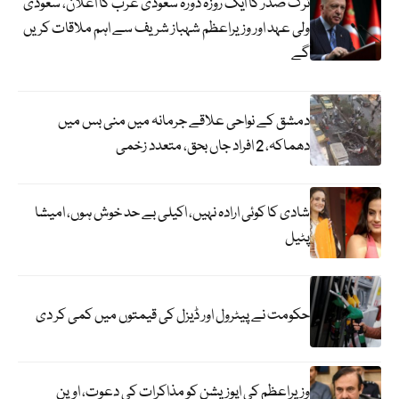
ترک صدر کا ایک روزہ دورہ سعودی عرب کا اعلان، سعودی
ولی عہد اور وزیراعظم شہباز شریف سے اہم ملاقات کریں
گے
دمشق کے نواحی علاقے جرمانہ میں منی بس میں
دھماکہ، 2 افراد جاں بحق، متعدد زخمی
شادی کا کوئی ارادہ نہیں، اکیلی بے حد خوش ہوں، امیشا
پٹیل
حکومت نے پیٹرول اور ڈیزل کی قیمتوں میں کمی کر دی
وزیراعظم کی اپوزیشن کو مذاکرات کی دعوت، اوپن