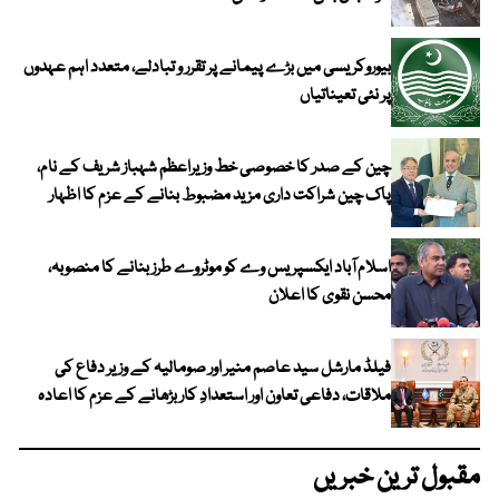
بیوروکریسی میں بڑے پیمانے پر تقرر و تبادلے، متعدد اہم عہدوں
پر نئی تعیناتیاں
چین کے صدر کا خصوصی خط وزیراعظم شہباز شریف کے نام،
پاک چین شراکت داری مزید مضبوط بنانے کے عزم کا اظہار
اسلام آباد ایکسپریس وے کو موٹروے طرز بنانے کا منصوبہ،
محسن نقوی کا اعلان
فیلڈ مارشل سید عاصم منیر اور صومالیہ کے وزیر دفاع کی
ملاقات، دفاعی تعاون اور استعدادِ کار بڑھانے کے عزم کا اعادہ
مقبول ترین خبریں