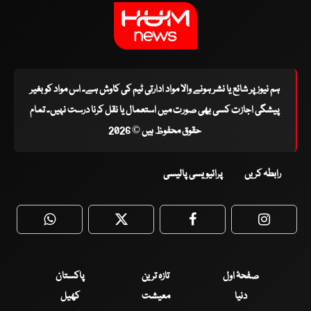
ہم نیوز پر شائع یا نشر ہونے والا مواد ادارتی ٹیم کی کاوش ہے۔ اس مواد کو بغیر
پیشگی اجازت کسی بھی صورت میں استعمال یا نقل کرنا درست نہیں۔ تمام
حقوق محفوظ ہیں © 2026
رابطہ کریں
پرائیویسی پالیسی
WhatsApp
Twitter
Facebook
Faceboo
صفحۂ اول
تازہ ترین
پاکستان
دنیا
معیشت
کھیل