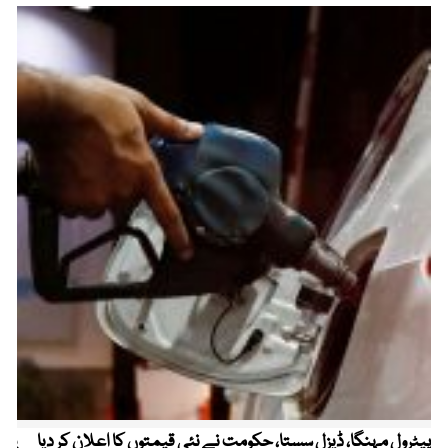
پیٹرول مہنگا، ڈیزل سستا، حکومت نے نئی قیمتوں کا اعلان کر دیا
پنج