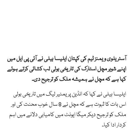
آسٹریلوی ویمنز ٹیم کی کپتان ایلیسا ہیلی نے آئی پی ایل میں
اپنے شوہر مچل اسٹارک کی تاریخی بولی لب کشائی کرتے ہوئے
کہا ہے کہ مچل نے ہمیشہ ملک کو ترجیح دی۔
ایلیسا ہیلی نے کہا کہ انڈین پریمئیر لیگ میں تاریخی بولی
اس بات کا ثبوت ہے کہ مچل نے 8 سال خوب محنت کی اور
ملک کو ترجیح دیکر میگا ایونٹ میں کامیابی دلانے میں اہم
کردار ادا کیا۔