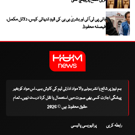
ترین سطح پر پہنچ گئی
بانی پی ٹی آئی اور بشریٰ بی بی کی قیدِ تنہائی کیس، دلائل مکمل،
فیصلہ محفوظ
ہم نیوز پر شائع یا نشر ہونے والا مواد ادارتی ٹیم کی کاوش ہے۔ اس مواد کو بغیر
پیشگی اجازت کسی بھی صورت میں استعمال یا نقل کرنا درست نہیں۔ تمام
حقوق محفوظ ہیں © 2026
رابطہ کریں
پرائیویسی پالیسی