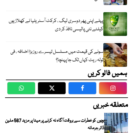
پہلے اپنی پھر دوسری لیگ ، کرکٹ آسٹریلیا نے کھلاڑیوں
کیلئے نئی پالیسی نافذ کر دی
سونے کی قیمت میں مسلسل تیسرے روز بڑا اضافہ ، فی
تولہ ریٹ کہاں تک جا پہنچا؟
ہمیں فالو کریں
WhatsApp
Twitter
Facebook
Faceboo
متعلقہ خبریں
بچوں کو خطرات سے بروقت آگاہ نہ کرنے پر میٹا پر مزید 567 ملین
ڈالر جرمانہ