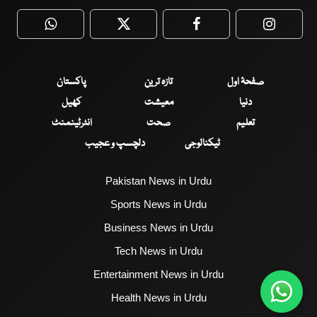
WhatsApp
Twitter
Facebook
Faceboo
صفحۂ اول
تازہ ترین
پاکستان
دنیا
معیشت
کھیل
تعلیم
صحت
انٹرٹینمنٹ
ٹیکنالوجی
دلچسپ و عجیب
Pakistan News in Urdu
Sports News in Urdu
Business News in Urdu
Tech News in Urdu
Entertainment News in Urdu
Health News in Urdu