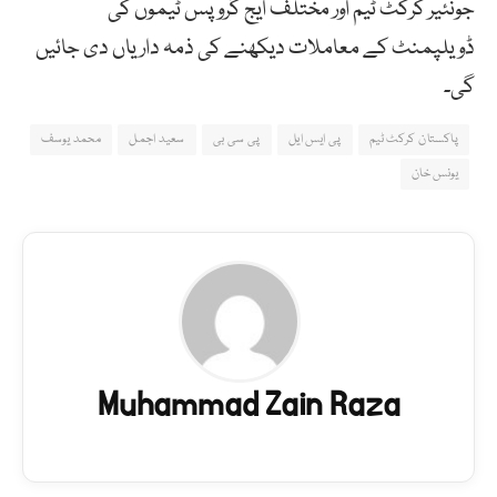
جونئیر کرکٹ ٹیم اور مختلف ایج گروپس ٹیموں کی
ڈویلپمنٹ کے معاملات دیکھنے کی ذمہ داریاں دی جائیں
گی۔
پاکستان کرکٹ ٹیم
پی ایس ایل
پی سی بی
سعید اجمل
محمد یوسف
یونس خان
Muhammad Zain Raza