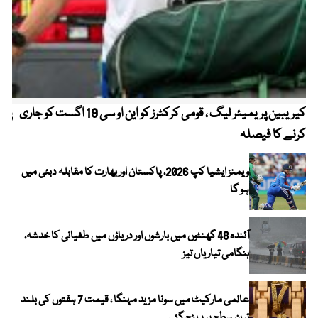
کیریبین پریمیئر لیگ ، قومی کرکٹرز کو این او سی 19 اگست کو جاری
پیٹ
کرنے کا فیصلہ
ویمنز ایشیا کپ 2026، پاکستان اور بھارت کا مقابلہ دبئی میں
ہو گا
آئندہ 48 گھنٹوں میں بارشوں اور دریاؤں میں طغیانی کا خدشہ،
ہنگامی تیاریاں تیز
عالمی مارکیٹ میں سونا مزید مہنگا ، قیمت 7 ہفتوں کی بلند