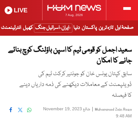
LIVE
7 Aug, 2026
صفحۂ اول
تازہ ترین
پاکستان
دنیا
ایران-اسرائیل جنگ
کھیل
انٹرٹینمنٹ
سعید اجمل کو قومی ٹیم کا اسپن باؤلنگ کوچ بنائے
جانے کا امکان
سابق کپتان یونس خان کو جونئیر کرکٹ ٹیم کی
ڈویلپمنٹ کے معاملات دیکھنے کی ذمہ داریاں دینے
کا فیصلہ
|
شائع
November 19, 2023
Muhammad Zain Raza
9:48 AM