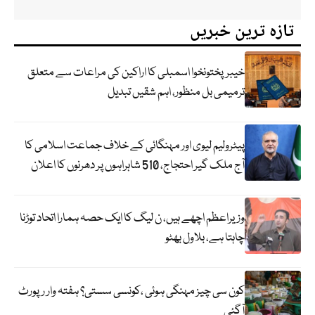
تازہ ترین خبریں
خیبرپختونخوا اسمبلی کا اراکین کی مراعات سے متعلق
ترمیمی بل منظور، اہم شقیں تبدیل
پیٹرولیم لیوی اور مہنگائی کے خلاف جماعت اسلامی کا
آج ملک گیر احتجاج، 510 شاہراہوں پر دھرنوں کا اعلان
وزیراعظم اچھے ہیں، ن لیگ کا ایک حصہ ہمارا اتحاد توڑنا
چاہتا ہے، بلاول بھٹو
کون سی چیز مہنگی ہوئی ،کونسی سستی؟ ہفتہ وار رپورٹ
آگئی