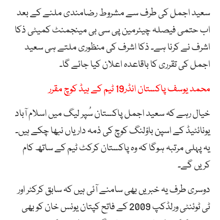
سعید اجمل کی طرف سے مشروط رضامندی ملنے کے بعد
اب حتمی فیصلہ چیئرمین پی سی بی مینجمنٹ کمیٹی ذکا
اشرف نے کرنا ہے۔ ذکا اشرف کی منظوری ملتے ہی سعید
اجمل کی تقرری کا باقاعدہ اعلان کیا جائے گا۔
محمد یوسف پاکستان انڈر19 ٹیم کے ہیڈ کوچ مقرر
خیال رہے کہ سعید اجمل پاکستان سُپر لیگ میں اسلام آباد
یونائٹیڈ کے اسپن باؤلنگ کوچ کی ذمہ داریاں نبھا چکے ہیں۔
یہ پہلی مرتبہ ہوگا کہ وہ پاکستان کرکٹ ٹیم کے ساتھ کام
کریں گے۔
دوسری طرف یہ خبریں بھی سامنے آئی ہیں کہ سابق کرکٹر اور
ٹی ٹوئنٹی ورلڈکپ 2009 کے فاتح کپتان یونس خان کو بھی