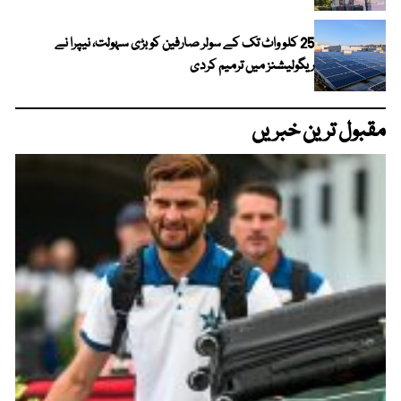
25 کلو واٹ تک کے سولر صارفین کو بڑی سہولت، نیپرا نے
ریگولیشنز میں ترمیم کردی
مقبول ترین خبریں