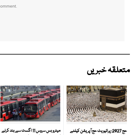
 comment.
متعلقہ خبریں
میٹرو بس سروس 11 اگست سے بند کرنے
حج 2027: پرائیویٹ حج آپریشن کیلئے