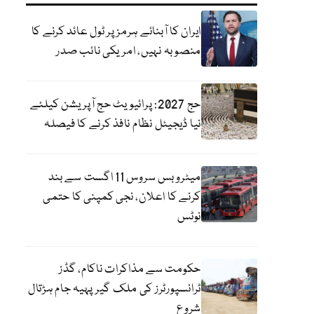
ایران کا آبنائے ہرمز پر ٹول عائد کرنے کا
منصوبہ نہیں، امریکی نائب صدر
حج 2027: پرائیویٹ حج آپریشن کیلئے
نیا ڈیجیٹل نظام نافذ کرنے کا فیصلہ
میٹرو بس سروس 11 اگست سے بند
کرنے کا اعلان، نجی کمپنی کا حتمی
نوٹس
حکومت سے مذاکرات ناکام، گڈز
ٹرانسپورٹرز کی ملک گیر پہیہ جام ہڑتال
شروع