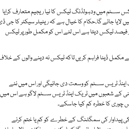
کس سسٹم میں ودہولڈنگ ٹیکس کا نیا ریجیم متعارف کرایا
ں لایا جائے گا،حکام کا خیال ہے کہ ریٹیلر سیکٹر کا جی ڈی
 فیصد ٹیکس دیتا ہے اس لئے اس کو مکمل طور پر ٹیکس
کے مکمل ڈیٹا فراہم کریں تاکہ ٹیکس نہ دینے والوں کے خلاف
 اینڈ ٹریس سسٹم کو وسعت دی جائیگی اور اس میں نئے
 چینی کے شعبوں میں ٹریک اینڈ ٹریس سسٹم لاگو ہے اس میں
کس چوری کا خطرہ کم کیا جاسکے۔
 پیداوار کی سمگلنگ کے خطرے کو کم یا ختم کرنے