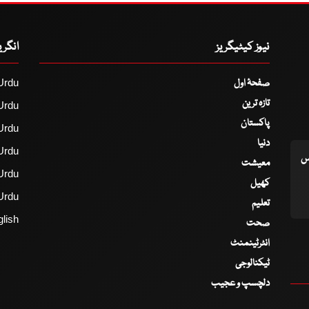
نیوز کیٹیگریز
انگر
صفحۂ اول
Urdu
تازہ ترین
Urdu
پاکستان
Urdu
دنیا
Urdu
اس
معیشت
Urdu
کھیل
Urdu
تعلیم
lish
صحت
انٹرٹینمنٹ
ٹیکنالوجی
دلچسپ و عجیب