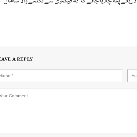
یعے پتہ چلایا جائے گا کہ فیکٹری سے نکلنے والا سامان
EAVE A REPLY