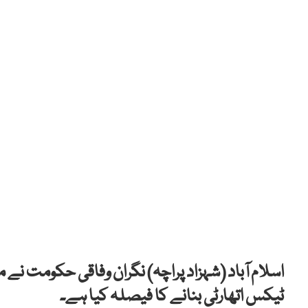
اسلام آباد (شہزاد پراچہ) نگران وفاقی حکومت 
ٹیکس اتھارٹی بنانے کا فیصلہ کیا ہے۔