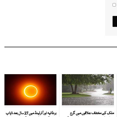
ملک کے مختلف علاقوں میں گرج
برطانیہ اور آئرلینڈ میں 27 سال بعد نایاب