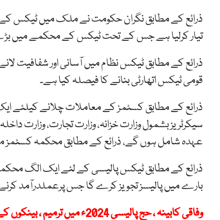
ذرائع کے مطابق نگران حکومت نے ملک میں ٹیکس کے ش
تیار کرلیا ہے جس کے تحت ٹیکس کے محکمے میں بڑے پی
ذرائع کے مطابق ٹیکس نظام میں آسانی اور شفافیت لانے 
قومی ٹیکس اتھارٹی بنانے کا فیصلہ کیا ہے۔
ذرائع کے مطابق کسٹمز کے معاملات چلانے کیلئے ایک ب
سیکرٹریز بشمول وزارت خزانہ، وزارت تجارت، وزارت داخلہ
عہدہ شامل ہوں گے، ذرائع کے مطابق محکمہ کسٹمز می
ذرائع کے مطابق ٹیکس پالیسی کے لئے ایک الگ محکمہ 
بارے میں پالیسز تجویز کرے گا جس پرعملدرآمد کرنے ی
وفاقی کابینہ ، حج پالیسی 2024ء میں ترمیم ، بینکوں کے ونڈ فال منافع پر 40 فیصد ٹیکس لگانے کی منظوری