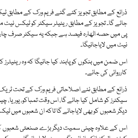
ذرائع کے مطابق تجویز کئے گئے فریم ورک کے مطابق ٹی
جائے گا۔ تجویز کے مطابق ریٹیلر سیکٹر کو ٹیکس نیٹ می
پی میں حصہ اٹھارہ فیصد ہے جبکہ یہ سیکٹر صرف چار
نیٹ میں لایاجائیگا۔
اس ضمن میں بنکوں کو پابند کیا جائیگا کہ وہ ریٹیلرز 
کارروائی کی جائے۔
ذرائع کے مطابق نئے اصلاحاتی فریم ورک کے تحت ٹریک
سیکٹرز کو شامل کیا جائے گا، اس وقت تمباکو، یوریا،
دیگر شعبوں کو بھی لایاجائے گا تاکہ ان شعبوں میں ٹی
اس کے علاوہ چینی سمیت دیگر بڑے صنعتی شعبوں کی