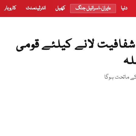
دنیا
ایران-اسرائیل جنگ
کھیل
انٹرٹینمنٹ
کاروبار
فافیت لانے کیلئے قومی
لہ
کے ماتحت ہوگا