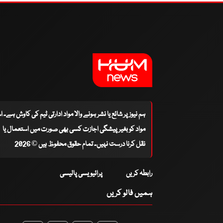
ہم نیوز پر شائع یا نشر ہونے والا مواد ادارتی ٹیم کی کاوش ہے۔ 
مواد کو بغیر پیشگی اجازت کسی بھی صورت میں استعمال یا
نقل کرنا درست نہیں۔ تمام حقوق محفوظ ہیں © 2026
رابطہ کریں
پرائیویسی پالیسی
ہمیں فالو کریں