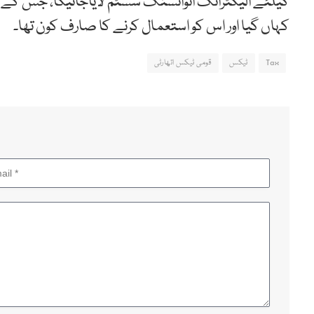
کیلئے الیکٹرانک انوائسنگ سسٹم لایاجائیگا، جس کے ذر
کہاں گیا اور اس کو استعمال کرنے کا صارف کون تھا۔
Tax
ٹیکس
قومی ٹیکس اتھارٹی