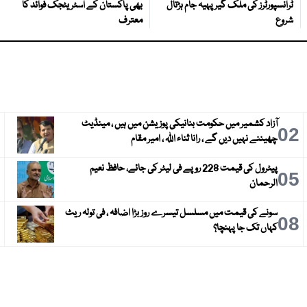
ٹرانسپورٹرز کی ملک گیر پہیہ جام ہڑتال
بھی پاکستان کے اسٹریٹجک فوائد کا
شروع
معترف
آزاد کشمیر میں حکومت بنانیکی پوزیشن میں ہیں ، مینڈیٹ
3
02
چھیننے نہیں دیں گے ، رانا ثناء اللہ ، امیر مقام
پیٹرول کی قیمت 228 روپے فی لیٹر کی جائے، حافظ نعیم
6
05
الرحمان
سونے کی قیمت میں مسلسل تیسرے روز بڑا اضافہ ، فی تولہ ریٹ
9
08
کہاں تک جا پہنچا؟