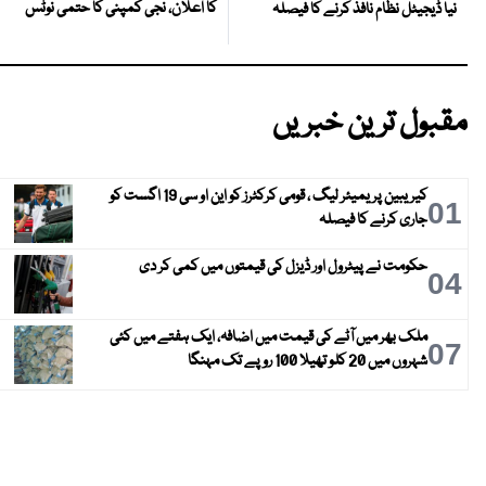
کا اعلان، نجی کمپنی کا حتمی نوٹس
نیا ڈیجیٹل نظام نافذ کرنے کا فیصلہ
مقبول ترین خبریں
کیریبین پریمیئر لیگ ، قومی کرکٹرز کو این او سی 19 اگست کو
01
جاری کرنے کا فیصلہ
حکومت نے پیٹرول اور ڈیزل کی قیمتوں میں کمی کر دی
04
ملک بھر میں آٹے کی قیمت میں اضافہ، ایک ہفتے میں کئی
07
شہروں میں 20 کلو تھیلا 100 روپے تک مہنگا