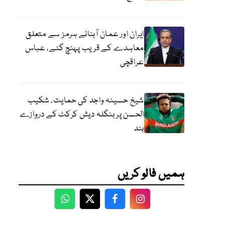
ایران اور عمان آبنائے ہرمز سے متعلق
معاہدے کے قریب پہنچ گئے، عباس
عراقچی
شیخ حسینہ واجد کی حمایت، شکیب
الحسن پر بنگلہ دیش کرکٹ کے دروازے
بند
ہمیں فالو کریں
WhatsApp
Twitter
Facebook
Facebook