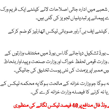
عبے میں ادارہ جاتی اصلاحات لانے کیلئے ایک فریم ورک
مانے پر تبدیلیاں تجویز کی گئی ہیں۔
کیلئے ایف بی آراور صوبائی ٹیکس اتھارٹیز کو ضم کرکے
ورڈ تشکیل دیاجائے گا،اس بورڈ میں مختلف وزارتوں کے
، وزارت قومی تحفظ خوراک اور وزارت صنعت و پیداوار بلحاظ
ں ممبر اپریزمنٹ کی نئی پوسٹ تخلیق کی جائیگی۔
ہوگا جو وزارت خزانہ کے ماتحت ہوگا یہ محکمہ ٹیکس کے
ا نہ کرنے کا فیصلہ وزارت خزانہ کرے گی۔