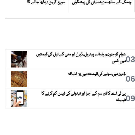
چمک کے ساتھ مزید بارش کی پیشگوئی
سورج گرہن دیکھا جائے گا
عوام کو جزوی ریلیف، پیٹرول، ڈیزل اور مٹی کے تیل کی قیمتوں
0
میں کمی
4 روز میں سونے کی قیمت میں بڑا اضافہ
0
پی ٹی اے کا ای سم کے اجرا اور تبدیلی کی فیس کم کرنے کا
0
فیصلہ