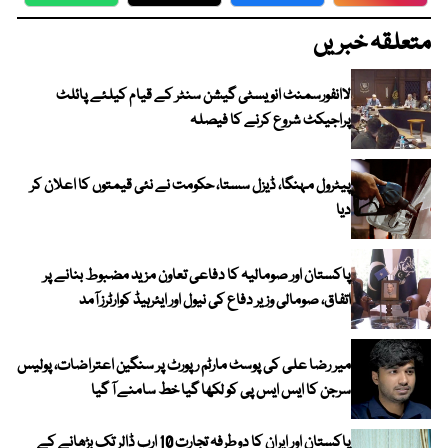
WhatsApp
Twitter
Facebook
Faceboo
متعلقہ خبریں
لاانفورسمنٹ انویسٹی گیشن سنٹر کے قیام کیلئے پائلٹ
پراجیکٹ شروع کرنے کا فیصلہ
پیٹرول مہنگا، ڈیزل سستا، حکومت نے نئی قیمتوں کا اعلان کر
دیا
پاکستان اور صومالیہ کا دفاعی تعاون مزید مضبوط بنانے پر
اتفاق، صومالی وزیر دفاع کی نیول اور ایئرہیڈ کوارٹرز آمد
میر رضا علی کی پوسٹ مارٹم رپورٹ پر سنگین اعتراضات، پولیس
سرجن کا ایس ایس پی کو لکھا گیا خط سامنے آ گیا
پاکستان اور ایران کا دوطرفہ تجارت 10 ارب ڈالر تک بڑھانے کے