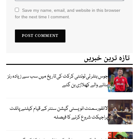
Save my name, email, and website in this browser
for the next time I comment.
تازہ ترین خبریں
جوس بٹلر ٹی ٹوئنٹی کرکٹ کی تاریخ میں سب سے زیادہ رنز
بنانے والے کھلاڑی بن گئے
لاانفورسمنٹ انویسٹی گیشن سنٹر کے قیام کیلئے پائلٹ
پراجیکٹ شروع کرنے کا فیصلہ