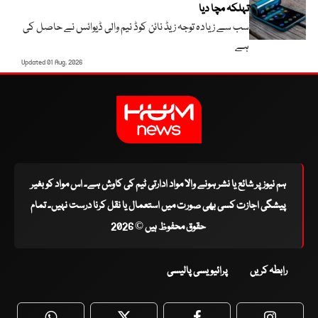
تہلکہ مچا دیا
سب سے زیادہ توجہ زیڈ نائن کوڈ نیم والی ڈیوائس نے حاصل کی
ہے
Updated 01 Aug, 2026
ہم نیوز پر شائع یا نشر ہونے والا مواد ادارتی ٹیم کی کاوش ہے۔ اس مواد کو بغیر
پیشگی اجازت کسی بھی صورت میں استعمال یا نقل کرنا درست نہیں۔ تمام
حقوق محفوظ ہیں © 2026
رابطہ کریں
پرائیویسی پالیسی