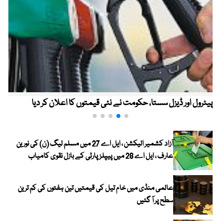
پیٹرول اور ڈیزل سستا، حکومت نے نئی قیمتوں کا اعلان کر دیا
آزاد کشمیر الیکشن ، ایل اے 27 میں مسلم لیگ (ن) کی نورین
عارف ، ایل اے 28 میں پیپلز پارٹی کے بازل نقوی کامیاب
عالمی منڈی میں خام تیل کی قیمتیں تین ہفتوں کی کم ترین
سطح پر آ گئیں