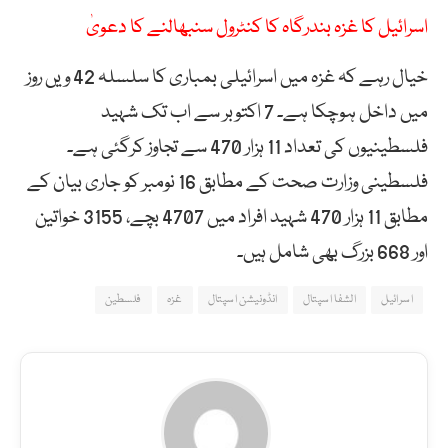
اسرائیل کا غزہ بندرگاہ کا کنٹرول سنبھالنے کا دعویٰ
خیال رہے کہ غزہ میں اسرائیلی بمباری کا سلسلہ 42 ویں روز
میں داخل ہوچکا ہے۔ 7 اکتوبر سے اب تک شہید
فلسطینیوں کی تعداد 11 ہزار 470 سے تجاوز کرگئی ہے۔
فلسطینی وزارت صحت کے مطابق 16 نومبر کو جاری بیان کے
مطابق 11 ہزار 470 شہید افراد میں 4707 بچے، 3155 خواتین
اور 668 بزرگ بھی شامل ہیں۔
اسرائیل
الشفا اسپتال
انڈونیشن اسپتال
غزہ
فلسطین