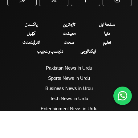
WhatsApp
Twitter
Facebook
Faceboo
صفحۂ اول
تازہ ترین
پاکستان
دنیا
معیشت
کھیل
تعلیم
صحت
انٹرٹینمنٹ
ٹیکنالوجی
دلچسپ و عجیب
Pakistan News in Urdu
Sports News in Urdu
Business News in Urdu
Tech News in Urdu
Entertainment News in Urdu
Health News in Urdu
Hum News English