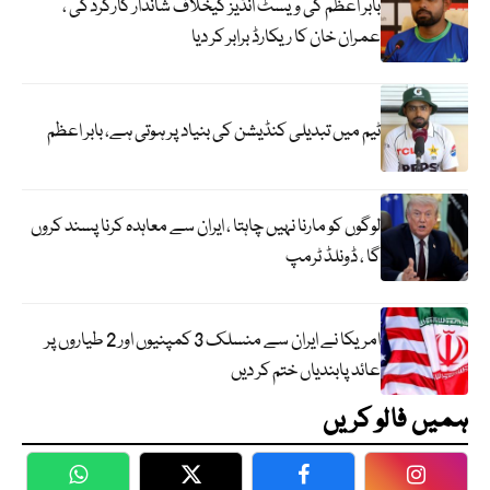
بابر اعظم کی ویسٹ انڈیز کیخلاف شاندار کارکردگی ،
عمران خان کا ریکارڈ برابر کر دیا
ٹیم میں تبدیلی کنڈیشن کی بنیاد پر ہوتی ہے، بابر اعظم
لوگوں کو مارنا نہیں چاہتا ، ایران سے معاہدہ کرنا پسند کروں
گا ، ڈونلڈ ٹرمپ
امریکا نے ایران سے منسلک 3 کمپنیوں اور 2 طیاروں پر
عائد پابندیاں ختم کر دیں
ہمیں فالو کریں