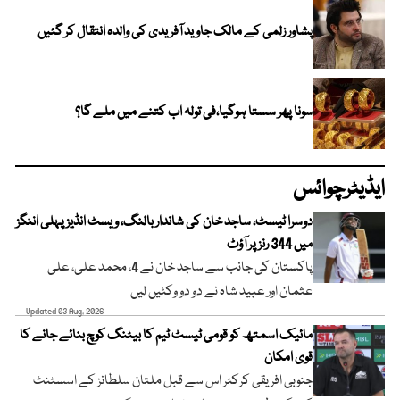
پشاور زلمی کے مالک جاوید آفریدی کی والدہ انتقال کر گئیں
سونا پھر سستا ہوگیا،فی تولہ اب کتنے میں ملے گا؟
ایڈیٹرچوائس
دوسرا ٹیسٹ، ساجد خان کی شاندار بالنگ، ویسٹ انڈیز پہلی اننگز
میں 344 رنز پر آؤٹ
پاکستان کی جانب سے ساجد خان نے 4، محمد علی، علی
عثمان اور عبید شاہ نے دو دو وکٹیں لیں
Updated 03 Aug, 2026
مائیک اسمتھ کو قومی ٹیسٹ ٹیم کا بیٹنگ کوچ بنائے جانے کا
قوی امکان
جنوبی افریقی کرکٹر اس سے قبل ملتان سلطانز کے اسسٹنٹ