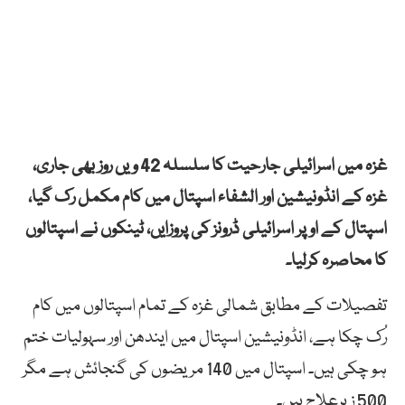
غزہ میں اسرائیلی جارحیت کا سلسلہ 42 ویں روز بھی جاری،
غزہ کے انڈونیشین اور الشفاء اسپتال میں کام مکمل رک گیا،
اسپتال کے اوپر اسرائیلی ڈرونز کی پروزایں، ٹینکوں نے اسپتالوں
کا محاصرہ کرلیا۔
تفصیلات کے مطابق شمالی غزہ کے تمام اسپتالوں میں کام
رُک چکا ہے، انڈونیشین اسپتال میں ایندھن اور سہولیات ختم
ہو چکی ہیں۔ اسپتال میں 140 مریضوں کی گنجائش ہے مگر
500 زیرعلاج ہیں۔