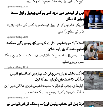
کوچ کے طور پر بھی خدمات انجام دے چکے ہیں
Updated 03 Aug, 2026
تیل کی قیمتوں میں مزید کمی ہو گئی، پیٹرول و ڈیزل سستا
ہونے کا امکان
امریکی خام تیل کی فی بیرل قیمت مزید کمی کے ساتھ 78.97
ڈالر کی سطح پر آ گئی
Updated 03 Aug, 2026
اسلام آباد میں تعلیمی ادارے کل سے کھل جائیں گے، محکمہ
تعلیم سندھ کا بھی اہم اعلان
ہفتے میں 6 روز تدریس کا اطلاق صرف سرکاری اسکولوں پر ہوگا،
صوبائی وزیر تعلیم
Updated 02 Aug, 2026
4 اگست تک دریاؤں میں پانی کے بہاؤ میں اضافے اور فلیش
فلڈنگ کا خدشہ، این ڈی ایم اے کا الرٹ
راولپنڈی، جہلم، گوجرانوالہ سمیت نشیبی شہری علاقوں میں اربن
فلڈنگ اور بارش کا پانی جمع ہونے کا خدشہ ہے
Updated 02 Aug, 2026
فولڈ ایبل کے بعد اب رولیبل فون؟ سام سنگ کی نئی ڈیوائس نے