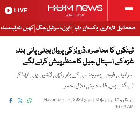
LIVE
6 Aug, 2026
صفحۂ اول
تازہ ترین
پاکستان
دنیا
ایران-اسرائیل جنگ
کھیل
انٹرٹینمنٹ
ٹینکوں کا محاصرہ، ڈرونز کی پرواز، بجلی پانی بند،
غزہ کے اسپتال جیل کا منظر پیش کرنے لگے
اسرائیلی فوجی ایمرجنسی کے باہر رکھی لاشیں بھی اٹھا کر
لے گئے ہیں، فلسطینی ہلال احمر
|
شائع
November 17, 2023
Muhammad Zain Raza
10:03 AM