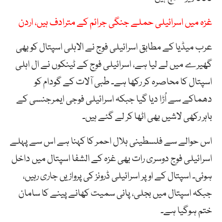
غزہ میں اسرائیلی حملے جنگی جرائم کے مترادف ہیں، اردن
عرب میڈیا کے مطابق اسرائیلی فوج نے الاہلی اسپتال کو بھی
گھیرے میں لے لیا ہے، اسرائیلی فوج کے ٹینکوں نے ال اہلی
اسپتال کا محاصرہ کر رکھا ہے۔ طبی آلات کے گودام کو
دھماکے سے اُڑا دیا گیا جبکہ اسرائیلی فوجی ایمرجنسی کے
باہر رکھی لاشیں بھی اٹھا کر لے گئے ہیں۔
اس حوالے سے فلسطینی ہلال احمر کا کہنا ہے اس سے پہلے
اسرائیلی فوج دوسری رات بھی غزہ کے الشفا اسپتال میں داخل
ہوئی۔ اسپتال کے اوپر اسرائیلی ڈرونز کی پروازیں جاری رہیں،
جبکہ اسپتال میں بجلی، پانی سمیت کھانے پینے کا سامان
ختم ہوگیا ہے۔