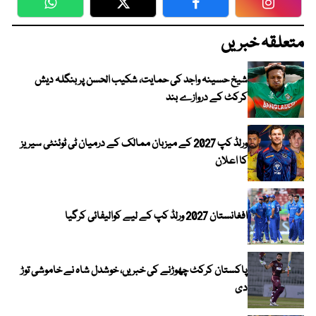
WhatsApp
Twitter
Facebook
Faceboo
متعلقہ خبریں
شیخ حسینہ واجد کی حمایت، شکیب الحسن پر بنگلہ دیش
کرکٹ کے دروازے بند
ورلڈ کپ 2027 کے میزبان ممالک کے درمیان ٹی ٹوئنٹی سیریز
کا اعلان
افغانستان 2027 ورلڈ کپ کے لیے کوالیفائی کرگیا
پاکستان کرکٹ چھوڑنے کی خبریں، خوشدل شاہ نے خاموشی توڑ
دی