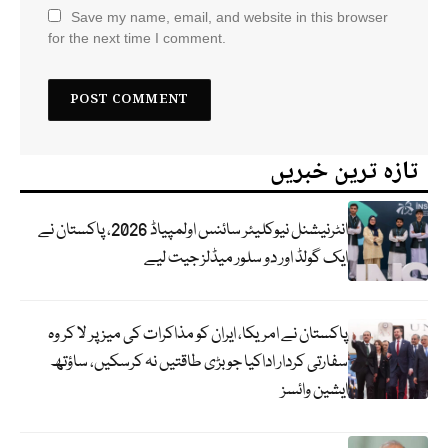
Save my name, email, and website in this browser
for the next time I comment.
تازہ ترین خبریں
انٹرنیشنل نیوکلیئر سائنس اولمپیاڈ 2026، پاکستان نے
ایک گولڈ اور دو سلور میڈلز جیت لیے
پاکستان نے امریکا، ایران کو مذاکرات کی میز پر لا کر وہ
سفارتی کردار اداکیا جو بڑی طاقتیں نہ کرسکیں، ساؤتھ
ایشین وائسز