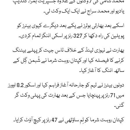
محمد شامی کی 7 وکٹوں کے علاوہ جسپریت بمرا، کلدیپ
یادیو اور محمد سراج نے ایک ایک وکٹ لی۔
اسکے بعد بھارتی بولرز نے یکے بعد دیگرے کیوی بیٹرز کو
پویلین کی راہ دکھا کر 327 رنز پر اسکی اننگز تمام کردی۔
بھارت نے نیوزی لینڈ کے خلاف ٹاس جیت کر پہلے بیٹنگ
کرنے کا فیصلہ کیا اور کپتان روہت شرما نے شُبمن گِل کے
ساتھ اننگ کا آغاز کیا۔
دونوں بیٹرز نے ٹیم کو جارحانہ آغاز فراہم کیا اور اسکور 8.2 اوورز
میں 71 رنز پر پہنچایا جس کے بعد بھارت کی پہلی وکٹ گر
گئی۔
کپتان روہت شرما کو ٹِم ساؤتھی نے 47 رنز پر کیچ آؤٹ کرایا۔