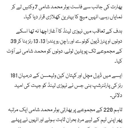
بھارت کی جانب سے فاسٹ بولر محمد شامی 7 وکٹیں لے کر
نمایاں رہے، انہیں میچ کا بہترین کھلاڑی قرار دیا گیا۔
ہدف کے تعاقب میں نیوزی لینڈ کا آغاز اچھا نہ تھا اسکے
دونوں اوپنرز ڈیون کونوے اور راچن رویندرا 13، 13 رنز بنا کر 39
کے مجموعے تک پویلین لوٹے، دونوں کو محمد شامی نے آؤٹ
کیا۔
ایسے میں ڈیرل مچل اور کپتان کین ولیمسن کے درمیان 181
رنز کی پارٹنرشپ بنی جس نے نیوزی لینڈ کو جیت کی امید
دلائی۔
تاہم 220 کے مجموعے پر بھارتی بولر محمد شامی ایک مرتبہ
پھر اپنی ٹیم کے لیے مردِ بحران ثابت ہوئے اور انہوں نے پہلے