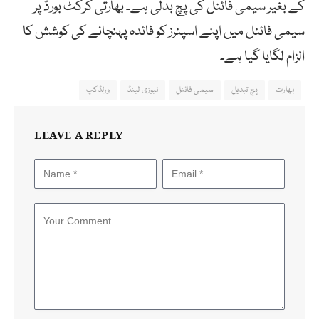
کے بغیر سیمی فائنل کی پچ بدلی ہے۔ بھارتی کرکٹ بورڈ پر
سیمی فائنل میں اپنے اسپنرز کو فائدہ پہنچانے کی کوشش کا
الزام لگایا گیا ہے۔
بھارت
پچ تبدیل
سیمی فائنل
نیوزی لینڈ
ورلڈکپ
LEAVE A REPLY