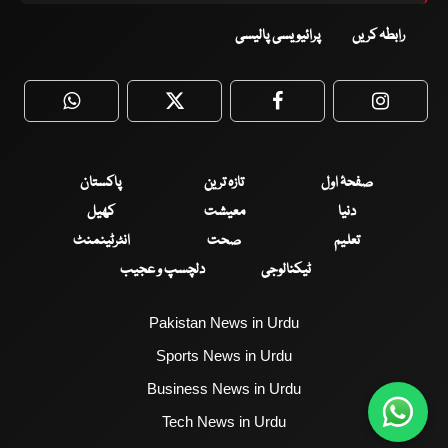
رابطہ کریں
پرائیویسی پالیسی
WhatsApp
Twitter
Facebook
Faceboo
صفحۂ اول
تازہ ترین
پاکستان
دنیا
معیشت
کھیل
تعلیم
صحت
انٹرٹینمنٹ
ٹیکنالوجی
دلچسپ و عجیب
Pakistan News in Urdu
Sports News in Urdu
Business News in Urdu
Tech News in Urdu