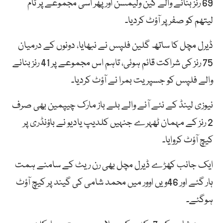
69 رنز بنانے والے کین ولیمسن اور پھر اسی مجموعے پر ٹام
لیتھم کو صفر پر آؤٹ کردیا۔
ڈیرل مچل کا ساتھ گلین فلپس نے نبھایا، دونوں کے درمیان
75 رنز کی شراکت قائم ہوئی، تاہم اس مجموعے پر 41 رنز بنانے
والے فلپس کو جسپریت بمرا نے آؤٹ کردیا۔
نیوزی لینڈ کے نئے آنے والے بلے باز مارک چیپمین بھی صرف
2 رنز کے مہمان ٹھہرے جنہیں کلدیپ یادیو نے باؤنڈری پر
کیچ آؤٹ کروایا۔
ایک جانب کھڑے ڈیرل مچل بھی رن ریٹ کے سامنے ہمت
ہار گئے اور 46ویں اوور میں محمد شامی کی گیند پر کیچ آؤٹ
ہوگئے۔