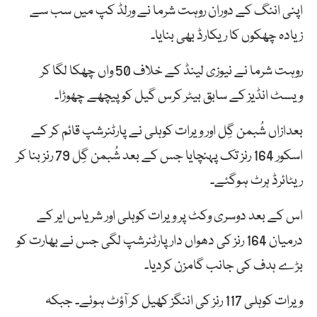
اپنی اننگ کے دوران روہت شرما نے ورلڈ کپ میں سب سے
زیادہ چھکوں کا ریکارڈ بھی بنایا۔
روہت شرما نے نیوزی لینڈ کے خلاف 50 واں چھکا لگا کر
ویسٹ انڈیز کے سابق بیٹر کرس گیل کو پیچھے چھوڑا۔
بعدازاں شُبمن گِل اور ویرات کوہلی نے پارٹنرشپ قائم کر کے
اسکور 164 رنز تک پہنچایا جس کے بعد شُبمن گِل 79 رنز بنا کر
ریٹائرڈ ہرٹ ہوگئے۔
اس کے بعد دوسری وکٹ پر ویرات کوہلی اور شریاس ایر کے
درمیان 164 رنز کی دھواں دار پارٹنرشپ لگی جس نے بھارت کو
بڑے ہدف کی جانب گامزن کردیا۔
ویرات کوہلی 117 رنز کی اننگز کھیل کر آؤٹ ہوئے۔ جبکہ