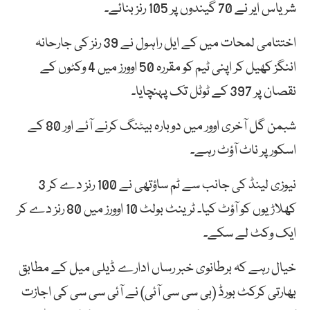
شریاس ایر نے 70 گیندوں پر 105 رنز بنائے۔
اختتامی لمحات میں کے ایل راہول نے 39 رنز کی جارحانہ
اننگز کھیل کر اپنی ٹیم کو مقررہ 50 اوورز میں 4 وکٹوں کے
نقصان پر 397 کے ٹوٹل تک پہنچایا۔
شبمن گل آخری اوور میں دوبارہ بیٹنگ کرنے آئے اور 80 کے
اسکور پر ناٹ آؤٹ رہے۔
نیوزی لینڈ کی جانب سے ٹم ساؤتھی نے 100 رنز دے کر 3
کھلاڑیوں کو آؤٹ کیا۔ ٹرینٹ بولٹ 10 اوورز میں 80 رنز دے کر
ایک وکٹ لے سکے۔
خیال رہے کہ برطانوی خبر رساں ادارے ڈیلی میل کے مطابق
بھارتی کرکٹ بورڈ (بی سی سی آئی) نے آئی سی سی کی اجازت