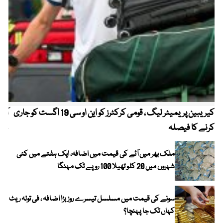
کیریبین پریمیئر لیگ ، قومی کرکٹرز کو این او سی 19 اگست کو جاری
آز
کرنے کا فیصلہ
چھی
ملک بھر میں آٹے کی قیمت میں اضافہ، ایک ہفتے میں کئی
شہروں میں 20 کلو تھیلا 100 روپے تک مہنگا
سونے کی قیمت میں مسلسل تیسرے روز بڑا اضافہ ، فی تولہ ریٹ
کہاں تک جا پہنچا؟