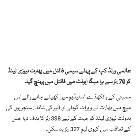
عالمی ورلڈ کپ کے پہلے سیمی فائنل میں بھارت نیوزی لینڈ
کو 70 رنز سے ہرا میگا ایونٹ میں فائنل میں پہنچ گیا۔
ممبئی کے وانکھڈے اسٹیڈیم میں کھیلے جانے والے اس
میچ میں بھارت نے ویراٹ کوہلی اور ائیر کی شاندار سنچریوں کی
بدولت نیوزی لینڈ کو جیت کےلیے 398 رنز کا ہدف دیا جس
کے تعاقب میں کیوی ٹیم 327 رنز بناسکی۔