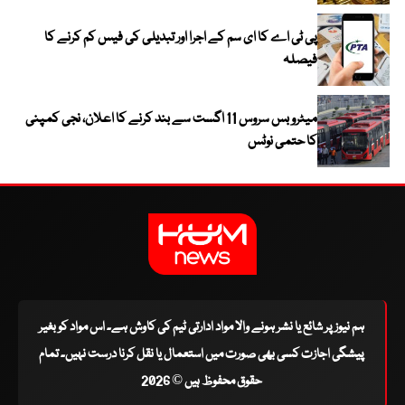
پی ٹی اے کا ای سم کے اجرا اور تبدیلی کی فیس کم کرنے کا
فیصلہ
میٹرو بس سروس 11 اگست سے بند کرنے کا اعلان، نجی کمپنی
کا حتمی نوٹس
ہم نیوز پر شائع یا نشر ہونے والا مواد ادارتی ٹیم کی کاوش ہے۔ اس مواد کو بغیر
پیشگی اجازت کسی بھی صورت میں استعمال یا نقل کرنا درست نہیں۔ تمام
حقوق محفوظ ہیں © 2026