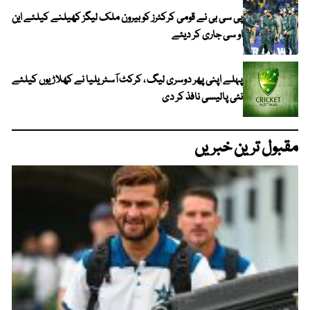
پی سی بی نے قومی کرکٹرز کو بیرون ملک لیگز کھیلنے کیلئے این
او سی جاری کر دیئے
پہلے اپنی پھر دوسری لیگ ، کرکٹ آسٹریلیا نے کھلاڑیوں کیلئے
نئی پالیسی نافذ کر دی
مقبول ترین خبریں