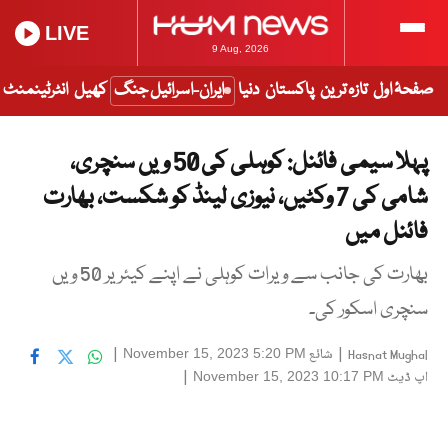
LIVE
9 Aug, 2026
صفحۂ اول
تازہ ترین
پاکستان
دنیا
ایران-اسرائیل جنگ
کھیل
انٹرٹینمنٹ
پہلا سیمی فائنل: کوہلی کی 50 ویں سنچری،
شامی کی 7 وکٹیں، نیوزی لینڈ کو شکست، بھارت
فائنل میں
بھارت کی جانب سے ویرات کوہلی نے اپنے کیئریر 50 ویں
سنچری اسکور کی۔
|
شائع
|
November 15, 2023 5:20 PM
Hasnat Mughal
اپ ڈیٹ
|
November 15, 2023 10:17 PM