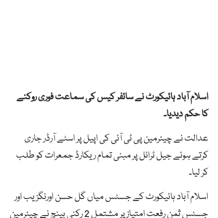
اسلام آباد ہائیکورٹ نے سائفر کیس کی سماعت فوری روکنے
کا حکم دیدیا۔
عدالت نے چیئرمین پی ٹی آئی کی اپیل پر اسٹے آرڈر جاری
کرتے ہوئے جیل ٹرائل پر مبنی تمام ریکارڈ جمعرات کو طلب
کر لیا۔
اسلام آباد ہائیکورٹ کے جسٹس میاں گل حسن اورنگزیب اور
جسٹس ثمن رفعت امتیاز پر مشتمل 2 رکنی بینچ نے چیئرمین