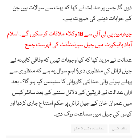
دوں گا، جس پر عدالت نے کہا کہ بہت سے سوالات ہیں جن
کے جوابات دینے کی ضرورت ہے۔
چیئرمین پی ٹی آئی سے 10 وکلاء ملاقات کر سکیں گے ، اسلام
آباد ہائیکورٹ میں جیل سپرنٹنڈنٹ کی فہرست جمع
عدالت نے مزید کہا کہ کیا وجوہات تھیں کہ وفاقی کابینہ نے
جیل ٹرائل کی منظوری دی؟ اہم سوال یہ ہے کہ منظوری سے
پہلے ہونے والی عدالتی کارروائی کا سٹیٹس کیا ہو گا؟ ۔ بعد
ازاں عدالت نے فریقین کے دلائل سننے کے بعد سائفر کیس
میں عمران خان کے جیل ٹرائل پر حکم امتناع جاری کردیا اور
کیس کی جیل میں سماعت روک دی۔
سائفر کیس
سماعت روکنے کا حکم