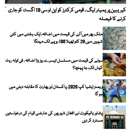
کیریبین پریمیئر لیگ ، قومی کرکٹرز کو این او سی 19 اگست کو جاری
آز
کرنے کا فیصلہ
چھی
ملک بھر میں آٹے کی قیمت میں اضافہ، ایک ہفتے میں کئی
شہروں میں 20 کلو تھیلا 100 روپے تک مہنگا
سونے کی قیمت میں مسلسل تیسرے روز بڑا اضافہ ، فی تولہ ریٹ
کہاں تک جا پہنچا؟
ویمنز ایشیا کپ 2026، پاکستان اور بھارت کا مقابلہ دبئی میں
ہو گا
پشاور ہائیکورٹ نے افغان شہریوں کی عارضی قیام کی درخواستیں
مسترد کر دیں