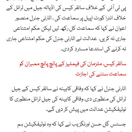
پی ٹی آئی کے خلاف سائفر کیس کی اڈیالہ جیل میں ٹرائل کے
خلاف انٹرا کورٹ اپیل پر سماعت کی ، اٹارنی جنرل منصور
اعوان نے کہا کہ سماعت کل رکھ لیں لیکن حکم امتناعی
جاری نہ کریں، عدالت نے اٹارنی جنرل کی حکم امتناعی جاری
نہ کرنے کی استدعا مسترد کردی۔
سائفر کیس، ملزمان کی فیملیز کے پانچ پانچ ممبران کو
سماعت سننے کی اجازت
اٹارنی جنرل نے کہا کہ وفاقی کابینہ نے سائفر کیس کے جیل
ٹرائل کی منظوری دی، وفاقی کابینہ کی جیل ٹرائل منظوری کا
نوٹیفکیشن عدالت میں پیش کر دیں گے۔
جسٹس گل حسن اورنگزیب نے کہا کہ وہ نوٹیفکیشن ہم