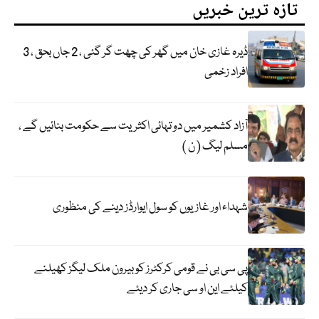
تازہ ترین خبریں
ڈیرہ غازی خان میں گھر کی چھت گر گئی ، 2 جاں بحق ، 3
افراد زخمی
آزاد کشمیر میں دو تہائی اکثریت سے حکومت بنائیں گے ،
مسلم لیگ ( ن )
شہداء اور غازیوں کو سول ایوارڈز دینے کی منظوری
پی سی بی نے قومی کرکٹرز کو بیرون ملک لیگز کھیلنے
کیلئے این او سی جاری کر دیئے