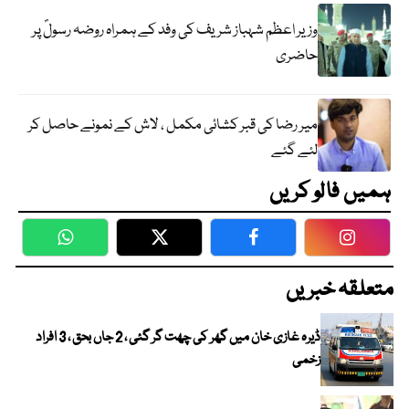
وزیر اعظم شہباز شریف کی وفد کے ہمراہ روضہ رسولؐ پر
حاضری
میر رضا کی قبر کشائی مکمل ، لاش کے نمونے حاصل کر
لئے گئے
ہمیں فالو کریں
WhatsApp
Twitter
Facebook
Faceboo
متعلقہ خبریں
ڈیرہ غازی خان میں گھر کی چھت گر گئی ، 2 جاں بحق ، 3 افراد
زخمی