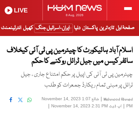
LIVE
8 Aug, 2026
صفحۂ اول
تازہ ترین
پاکستان
دنیا
ایران-اسرائیل جنگ
کھیل
انٹرٹینمنٹ
اسلام آباد ہائیکورٹ کا چیئرمین پی ٹی آئی کیخلاف
سائفر کیس میں جیل ٹرائل روکنے کا حکم
چیئرمین پی ٹی آئی کی اپیل پر حکم امتناع جاری ، جیل
ٹرائل پر مبنی تمام ریکارڈ جمعرات کو طلب
|
شائع
November 14, 2023 1:07
Mehmood Ahmed
|
اپ ڈیٹ
|
November 14, 2023 2:31 PM
PM