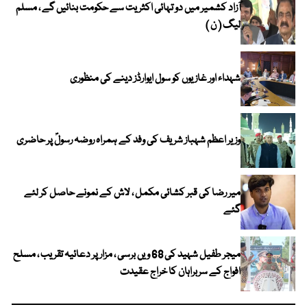
آزاد کشمیر میں دو تہائی اکثریت سے حکومت بنائیں گے ، مسلم
لیگ ( ن )
شہداء اور غازیوں کو سول ایوارڈز دینے کی منظوری
وزیر اعظم شہباز شریف کی وفد کے ہمراہ روضہ رسولؐ پر حاضری
میر رضا کی قبر کشائی مکمل ، لاش کے نمونے حاصل کر لئے
گئے
میجر طفیل شہید کی 68 ویں برسی ، مزار پر دعائیہ تقریب ، مسلح
افواج کے سربراہان کا خراج عقیدت