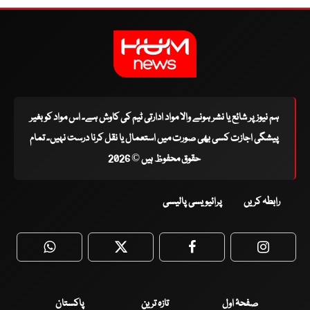
ہم نیوز پر شائع یا نشر ہونے والا مواد ادارتی ٹیم کی کاوش ہے۔ اس مواد کو بغیر
پیشگی اجازت کسی بھی صورت میں استعمال یا نقل کرنا درست نہیں۔ تمام
حقوق محفوظ ہیں © 2026
رابطہ کریں
پرائیویسی پالیسی
WhatsApp
Twitter
Facebook
Faceboo
صفحۂ اول
تازہ ترین
پاکستان