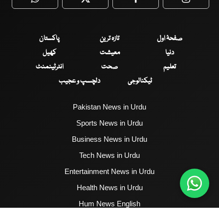
WhatsApp
Twitter
Facebook
Faceboo
صفحۂ اول
تازہ ترین
پاکستان
دنیا
معیشت
کھیل
تعلیم
صحت
انٹرٹینمنٹ
ٹیکنالوجی
دلچسپ و عجیب
Pakistan News in Urdu
Sports News in Urdu
Business News in Urdu
Tech News in Urdu
Entertainment News in Urdu
Health News in Urdu
Hum News English