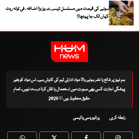
سونے کی قیمت میں مسلسل تیسرے روز بڑا اضافہ ، فی تولہ ریٹ
کہاں تک جا پہنچا؟
ہم نیوز پر شائع یا نشر ہونے والا مواد ادارتی ٹیم کی کاوش ہے۔ اس مواد کو بغیر
پیشگی اجازت کسی بھی صورت میں استعمال یا نقل کرنا درست نہیں۔ تمام
حقوق محفوظ ہیں © 2026
رابطہ کریں
پرائیویسی پالیسی