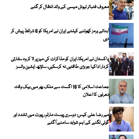
معروف فٹبالر لیونل میسی کے والد انتقال کر گئے
آبنائے ہرمز کھولنے کیلئے ایران نے امریکا کو 6 شرائط پیش کر
دیں
پاکستان نے امریکا، ایران کو مذاکرات کی میز پر لا کر وہ سفارتی
کردار اداکیا جو بڑی طاقتیں نہ کرسکیں، ساؤتھ ایشین وائسز
جماعت اسلامی کا 16 اگست سے ملک بھر میں بیک وقت
دھرنوں کا اعلان
میر رضا علی کیس: دوسری پوسٹ مارٹم رپورٹ میں تشدد اور
گولی لگنے کے اہم شواہد سامنے آگئے