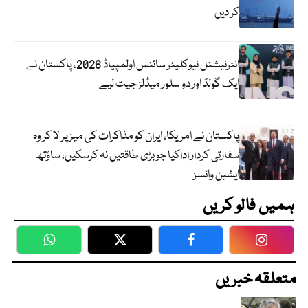
کر دیں
انٹرنیشنل نیوکلیئر سائنس اولمپیاڈ 2026، پاکستان نے
ایک گولڈ اور دو سلور میڈلز جیت لیے
پاکستان نے امریکا، ایران کو مذاکرات کی میز پر لا کر وہ
سفارتی کردار اداکیا جو بڑی طاقتیں نہ کرسکیں، ساؤتھ
ایشین وائسز
ہمیں فالو کریں
WhatsApp
Twitter
Facebook
Faceboo
متعلقہ خبریں