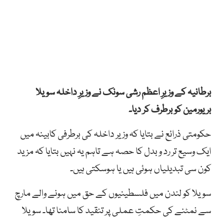
برطانیہ کے وزیرِ اعظم رشی سونک نے وزیرِ داخلہ سویلا
بریورمین کو برطرف کر دیا۔
حکومتی ذرائع نے بتایا کہ وزیر داخلہ کی برطرفی کابینہ میں
ایک وسیع تر رد و بدل کا حصہ ہے تاہم یہ نہیں بتایا کہ مزید
کون سی تبدیلیاں ہوئی ہیں یا ہوسکتی ہیں۔
سویلا کو لندن میں فلسطینیوں کے حق میں ہونے والے مارچ
سے نمٹنے کی حکمتِ عملی پر تنقید کا سامنا تھا۔ سویلا