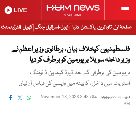
LIVE
9 Aug, 2026
صفحۂ اول
تازہ ترین
پاکستان
دنیا
ایران-اسرائیل جنگ
کھیل
انٹرٹینمنٹ
فلسطینیوں کیخلاف بیان ، برطانوی وزیر اعظم نے
وزیر داخلہ سویلا بریورمین کو برطرف کر دیا
بریورمین کی برطرفی کے بعد ڈیوڈ کیمرون ڈائوننگ
اسٹریٹ میں داخل ، کابینہ میں واپسی کی قیاس آرائیاں
|
شائع
November 13, 2023 3:48
Mehmood Ahmed
PM