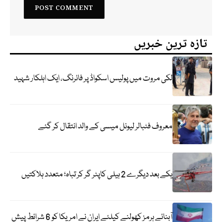
تازہ ترین خبریں
لکی مروت میں پولیس اسکواڈ پر فائرنگ، ایک اہلکار شہید
معروف فٹبالر لیونل میسی کے والد انتقال کر گئے
یکے بعد دیگرے 2 ہیلی کاپٹر گر کر تباہ؛ متعدد ہلاکتیں
آبنائے ہرمز کھولنے کیلئے ایران نے امریکا کو 6 شرائط پیش