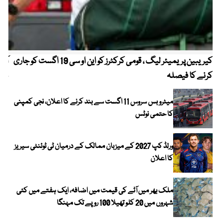
کیریبین پریمیئر لیگ ، قومی کرکٹرز کو این او سی 19 اگست کو جاری
آز
کرنے کا فیصلہ
چھی
میٹرو بس سروس 11 اگست سے بند کرنے کا اعلان، نجی کمپنی
کا حتمی نوٹس
ورلڈ کپ 2027 کے میزبان ممالک کے درمیان ٹی ٹوئنٹی سیریز
کا اعلان
ملک بھر میں آٹے کی قیمت میں اضافہ، ایک ہفتے میں کئی
شہروں میں 20 کلو تھیلا 100 روپے تک مہنگا