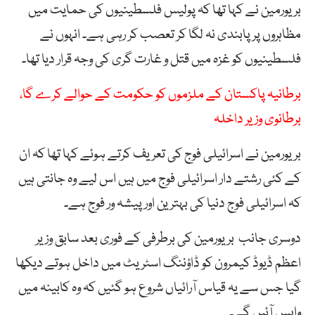
بریورمین نے کہا تھا کہ پولیس فلسطینیوں کی حمایت میں
مظاہروں پر پابندی نہ لگا کر تعصب کر رہی ہے۔ انہوں نے
فلسطینیوں کو غزہ میں قتل و غارت گری کی وجہ قرار دیا تھا۔
برطانیہ پاکستان کے ملزموں کو حکومت کے حوالے کرے گا،
برطانوی وزیر داخلہ
بریورمین نے اسرائیلی فوج کی تعریف کرتے ہوئے کہا تھا کہ ان
کے کئی رشتے دار اسرائیلی فوج میں ہیں اس لیے وہ جانتی ہیں
کہ اسرائیلی فوج دنیا کی بہترین اور پیشہ ور فوج ہے۔
دوسری جانب بریورمین کی برطرفی کے فوری بعد سابق وزیر
اعظم ڈیوڈ کیمرون کو ڈاؤننگ اسٹریٹ میں داخل ہوتے دیکھا
گیا جس سے یہ قیاس آرائیاں شروع ہو گئیں کہ وہ کابینہ میں
واپس آئیں گے۔