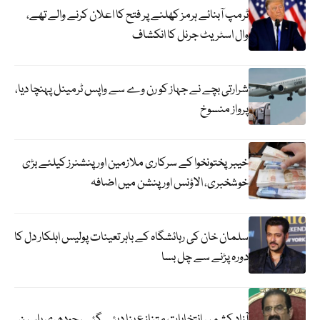
ٹرمپ آبنائے ہرمز کھلنے پر فتح کا اعلان کرنے والے تھے،
وال اسٹریٹ جرنل کا انکشاف
شرارتی بچے نے جہاز کو رن وے سے واپس ٹرمینل پہنچا دیا،
پرواز منسوخ
خیبرپختونخوا کے سرکاری ملازمین اور پنشنرز کیلئے بڑی
خوشخبری، الاؤنس اور پنشن میں اضافہ
سلمان خان کی رہائشگاہ کے باہر تعینات پولیس اہلکار دل کا
دورہ پڑنے سے چل بسا
آزاد کشمیر انتخابات متنازع بنا دیئے گئے، چودھری یاسین