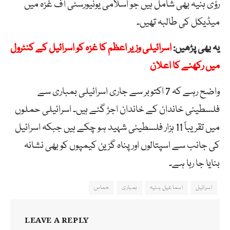
رؤی ہنیہ بھی شامل ہیں جو اسلامی یونیورسٹی آف غزہ میں
میڈیکل کی طالبہ تھیں۔
یہ بھی پڑھیں:
اسرائیلی وزیر اعظم کا غزہ کو اسرائیل کے کنٹرول
میں رکھنے کا اعلان
واضح رہے کہ 7 اکتوبر سے جاری اسرائیلی بمباری سے
فلسطینی خاندان کے خاندان اجڑ گئے ہیں۔ اسرائیلی حملوں
میں تقریباً 11 ہزار فلسطینی شہید ہو چکے ہیں جبکہ اسرائیل
کی جانب سے اسپتالوں اور پناہ گزین کیمپوں کو بھی نشانہ
بنایا جا رہا ہے۔
اسرائیل
اسماعیل ہنیہ
بمباری
حماس
LEAVE A REPLY