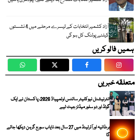
آزاد کشمیر انتخابات کے تیسرے مرحلے میں 4 نشستوں
کیلئے پولنگ کل ہو گی
ہمیں فالو کریں
WhatsApp
Twitter
Facebook
Faceboo
متعلقہ خبریں
انٹرنیشنل نیوکلیئر سائنس اولمپیاڈ 2026، پاکستان نے ایک
گولڈ اور دو سلور میڈلز جیت لیے
برطانیہ اور آئرلینڈ میں 27 سال بعد نایاب سورج گرہن دیکھا جائے
گا