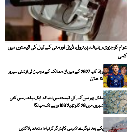
عوام کو جزوی ریلیف، پیٹرول، ڈیزل اور مٹی کے تیل کی قیمتوں میں
4 روز میں سونے کی قیمت میں بڑا اضافہ
کمی
ورلڈ کپ 2027 کے میزبان ممالک کے درمیان ٹی ٹوئنٹی سیریز
کا اعلان
ملک بھر میں آٹے کی قیمت میں اضافہ، ایک ہفتے میں کئی
شہروں میں 20 کلو تھیلا 100 روپے تک مہنگا
یکے بعد دیگرے 2 ہیلی کاپٹر گر کر تباہ؛ متعدد ہلاکتیں