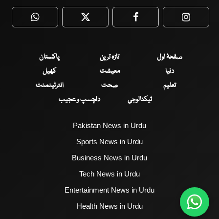
WhatsApp
Twitter
Facebook
Faceboo
صفحۂ اول
تازہ ترین
پاکستان
دنیا
معیشت
کھیل
تعلیم
صحت
انٹرٹینمنٹ
ٹیکنالوجی
دلچسپ و عجیب
Pakistan News in Urdu
Sports News in Urdu
Business News in Urdu
Tech News in Urdu
Entertainment News in Urdu
Health News in Urdu