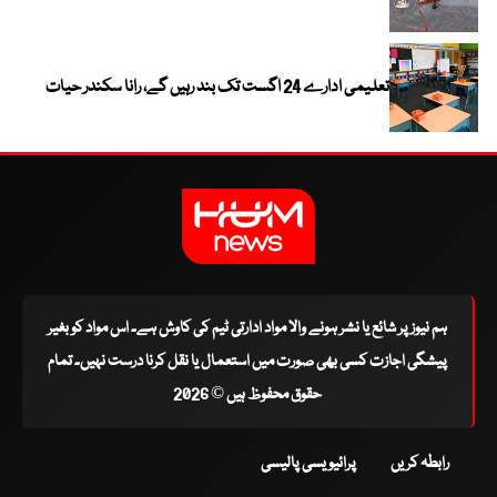
تعلیمی ادارے 24 اگست تک بند رہیں گے، رانا سکندر حیات
ہم نیوز پر شائع یا نشر ہونے والا مواد ادارتی ٹیم کی کاوش ہے۔ اس مواد کو بغیر
پیشگی اجازت کسی بھی صورت میں استعمال یا نقل کرنا درست نہیں۔ تمام
حقوق محفوظ ہیں © 2026
رابطہ کریں
پرائیویسی پالیسی