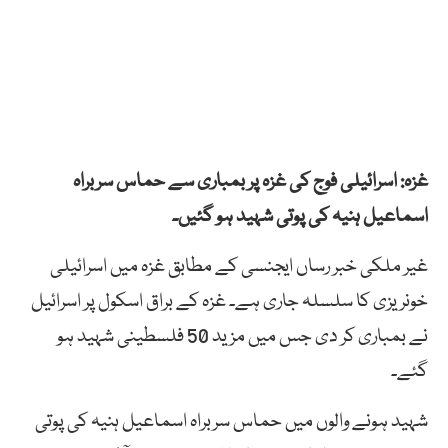
غزہ: اسرائیلی فوج کی غزہ پر بمباری سے حماس سربراہ
اسماعیل ہنیہ کی پوتی شہید ہو گئیں۔
غیر ملکی خبر رساں ایجنسی کے مطابق غزہ میں اسرائیلی
خونریزی کا سلسلہ جاری ہے۔ غزہ کے براق اسکول پر اسرائیل
نے بمباری کر دی جس میں مزید 50 فلسطینی شہید ہو
گئے۔
شہید ہونے والوں میں حماس سربراہ اسماعیل ہنیہ کی پوتی