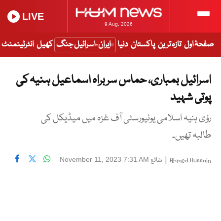
LIVE
9 Aug, 2026
صفحۂ اول
تازہ ترین
پاکستان
دنیا
ایران-اسرائیل جنگ
کھیل
انٹرٹینمنٹ
اسرائیل بمباری، حماس سربراہ اسماعیل ہنیہ کی
پوتی شہید
رؤی ہنیہ اسلامی یونیورسٹی آف غزہ میں میڈیکل کی
طالبہ تھیں۔
|
شائع
November 11, 2023 7:31 AM
Ahmed Hussain