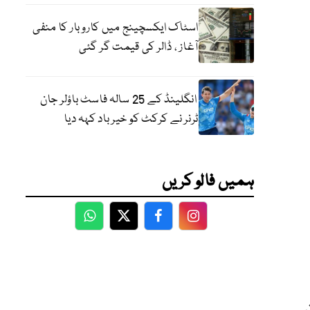
اسٹاک ایکسچینج میں کاروبار کا منفی
آغاز ، ڈالر کی قیمت گر گئی
انگلینڈ کے 25 سالہ فاسٹ باؤلر جان
ٹرنر نے کرکٹ کو خیر باد کہہ دیا
ہمیں فالو کریں
WhatsApp
Twitter
Facebook
Facebook