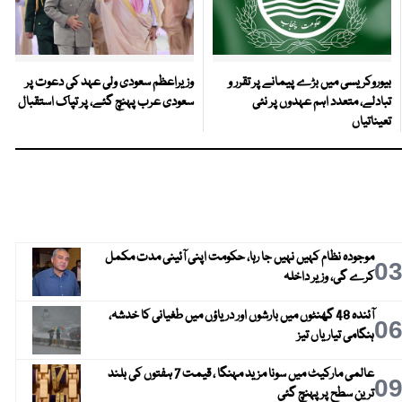
بیوروکریسی میں بڑے پیمانے پر تقرر و
وزیراعظم سعودی ولی عہد کی دعوت پر
تبادلے، متعدد اہم عہدوں پر نئی
سعودی عرب پہنچ گئے، پر تپاک استقبال
تعیناتیاں
موجودہ نظام کہیں نہیں جا رہا، حکومت اپنی آئینی مدت مکمل
0
کرے گی، وزیر داخلہ
آئندہ 48 گھنٹوں میں بارشوں اور دریاؤں میں طغیانی کا خدشہ،
0
ہنگامی تیاریاں تیز
عالمی مارکیٹ میں سونا مزید مہنگا ، قیمت 7 ہفتوں کی بلند
0
ترین سطح پر پہنچ گئی