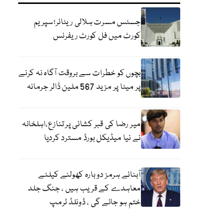
جسٹس مسرت ہلالی ریٹائر؛سپریم
کورٹ میں فل کورٹ ریفرنس
بچوں کو خطرات سے بروقت آگاہ نہ کرنے
پر میٹا پر مزید 567 ملین ڈالر جرمانہ
میر رضا کی قبر کشائی پر تنازع،اہلخانہ
نے نیا میڈیکل بورڈ مسترد کردیا
آبنائے ہرمز دوبارہ کھولنے کیلئے
معاہدے کے قریب ہیں ، جنگ جلد
ختم ہو جائے گی ، ڈونلڈ ٹرمپ