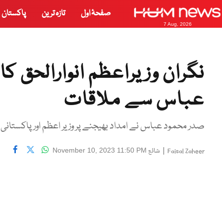
صفحۂ اول
تازہ ترین
پاکستان
7 Aug, 2026
نگران وزیراعظم انوارالحق 
عباس سے ملاقات
صدر محمود عباس نے امداد بھیجنے پر وزیر اعظم اور پاکستانی عو
|
شائع
November 10, 2023 11:50 PM
Faisal Zaheer