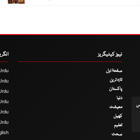
نیوز کیٹیگریز
انگر
صفحۂ اول
Urdu
تازہ ترین
Urdu
پاکستان
Urdu
دنیا
Urdu
اس
معیشت
Urdu
کھیل
Urdu
تعلیم
lish
صحت