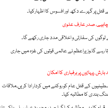
 قتل پر گہرے دکھ اور افسوس کا اظہارکیا۔
 لوگوں کی سفارتی و اخلاقی مدد جاری رکھے گا۔
ا رہے گا،وزیراعظم نے عالمی قوتوں کی غزہ میں جاری
ارش ،پہاڑوں پر برفباری کا امکان
طینیوں کے قتل عام کو روکنے میں کردار ادا کریں،ملاقات
جنگ بندی کا مطالبہ کیا۔
ے قیام کا بھی مطالبہ کیا گیا،صدر محمود عباس نے پاکستان