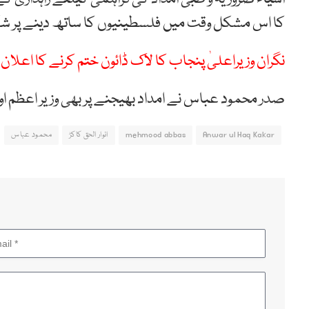
کا اس مشکل وقت میں فلسطینیوں کا ساتھ دینے پر شکری
نگران وزیراعلیٰ پنجاب کا لاک ڈائون ختم کرنے کا اعلان
صدر محمود عباس نے امداد بھیجنے پر بھی وزیر اعظم اور 
Anwar ul Haq Kakar
mehmood abbas
انوار الحق کاکڑ
محمود عباس