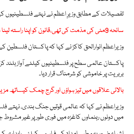
تفصیلات کے مطابق وزیرِ اعظم نے نہتے فلسطینیوں کے
سانحہ 9مئی کی مذمت کی تھی،قانون کو اپنا راستہ لینا چاہیے، صدر عارف علوی
وزیراعظم انوارالحق کاکڑ نے کہا کہ پاکستان فلسطین کے
پاکستان عالمی سطح پر فلسطینیوں کیلئے آواز بلند کرت
بربریت پر خاموشی کو شرمناک قرار دیا۔
بالائی علاقوں میں تیز ہواؤں اور گرج چمک کیساتھ مزید ب
وزیراعظم نے کہا کہ عالمی قوتیں جنگ بندی، نہتے فلس
میں دونوں رہنماوں کاغزہ میں فوری طور پر غیر مشروط 
اشیاء ضروریہ و طبی امداد کی فراہمی کیلئے راہداری ک