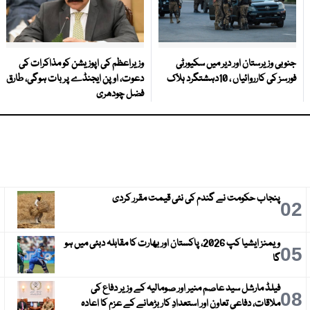
جنوبی وزیرستان اور دیر میں سکیورٹی
وزیراعظم کی اپوزیشن کو مذاکرات کی
فورسز کی کارروائیاں ، 10دہشتگرد ہلاک
دعوت، اوپن ایجنڈے پر بات ہوگی، طارق
فضل چودھری
پنجاب حکومت نے گندم کی نئی قیمت مقرر کردی
3
02
ویمنز ایشیا کپ 2026، پاکستان اور بھارت کا مقابلہ دبئی میں ہو
6
05
گا
فیلڈ مارشل سید عاصم منیر اور صومالیہ کے وزیر دفاع کی
9
08
ملاقات، دفاعی تعاون اور استعدادِ کار بڑھانے کے عزم کا اعادہ