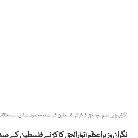
نگران وزیراعظم انوارالحق کاکڑ کی فلسطین کے صدر محمود عباس سے ملاقا
نگران وزیراعظم انوارالحق کاکڑ نے فلسطین کے 