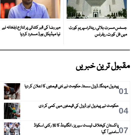
میر رضا کی قبر کشائی پر تنازع،اہلخانہ نے
جسٹس مسرت ہلالی ریٹائر؛سپریم کورٹ
نیا میڈیکل بورڈ مسترد کردیا
میں فل کورٹ ریفرنس
مقبول ترین خبریں
پیٹرول مہنگا، ڈیزل سستا، حکومت نے نئی قیمتوں کا اعلان کر دیا
01
حکومت نے پیٹرول اور ڈیزل کی قیمتوں میں کمی کر دی
04
پاکستان کیخلاف ٹیسٹ سیریز ، انگلینڈ کا 16 رکنی اسکواڈ
07
سامنے آ گیا