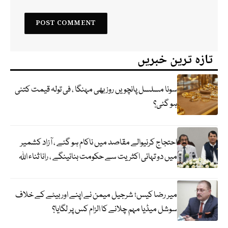
تازہ ترین خبریں
سونا مسلسل پانچویں روز بھی مہنگا ، فی تولہ قیمت کتنی
ہو گئی؟
احتجاج کرنیوالے مقاصد میں ناکام ہو گئے ، آزاد کشمیر
میں دو تہائی اکثریت سے حکومت بنائینگے ، رانا ثناء اللہ
میر رضا کیس؛ شرجیل میمن نے اپنے اور بیٹے کے خلاف
سوشل میڈیا مہم چلانے کا الزام کس پر لگایا؟