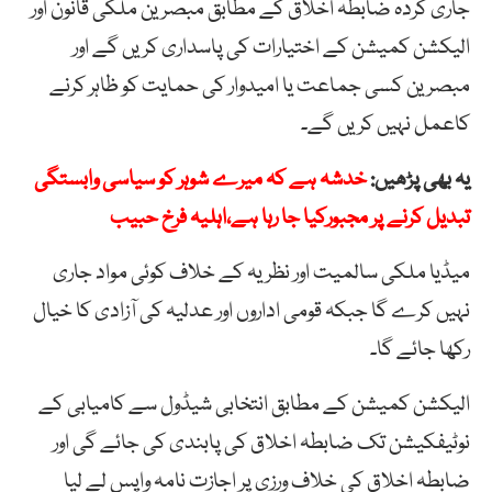
جاری کردہ ضابطہ اخلاق کے مطابق مبصرین ملکی قانون اور
الیکشن کمیشن کے اختیارات کی پاسداری کریں گے اور
مبصرین کسی جماعت یا امیدوار کی حمایت کو ظاہر کرنے
کاعمل نہیں کریں گے۔
یہ بھی پڑھیں:
خدشہ ہے کہ میرے شوہر کو سیاسی وابستگی
تبدیل کرنے پر مجبورکیا جا رہا ہے،اہلیہ فرخ حبیب
میڈیا ملکی سالمیت اور نظریہ کے خلاف کوئی مواد جاری
نہیں کرے گا جبکہ قومی اداروں اور عدلیہ کی آزادی کا خیال
رکھا جائے گا۔
الیکشن کمیشن کے مطابق انتخابی شیڈول سے کامیابی کے
نوٹیفکیشن تک ضابطہ اخلاق کی پابندی کی جائے گی اور
ضابطہ اخلاق کی خلاف ورزی پر اجازت نامہ واپس لے لیا