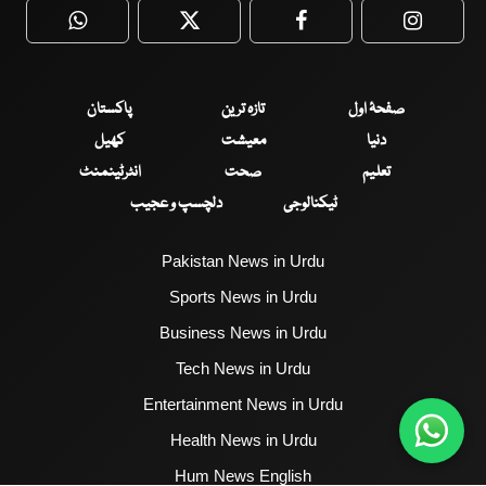
WhatsApp
Twitter
Facebook
Faceboo
صفحۂ اول
تازہ ترین
پاکستان
دنیا
معیشت
کھیل
تعلیم
صحت
انٹرٹینمنٹ
ٹیکنالوجی
دلچسپ و عجیب
Pakistan News in Urdu
Sports News in Urdu
Business News in Urdu
Tech News in Urdu
Entertainment News in Urdu
Health News in Urdu
Hum News English