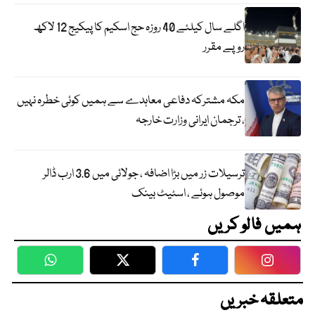
اگلے سال کیلئے 40 روزہ حج اسکیم کا پیکیج 12 لاکھ
روپے مقرر
مکہ مشترکہ دفاعی معاہدے سے ہمیں کوئی خطرہ نہیں
، ترجمان ایرانی وزارت خارجہ
ترسیلات زر میں بڑا اضافہ ، جولائی میں 3.6 ارب ڈالر
موصول ہوئے ، اسٹیٹ بینک
ہمیں فالو کریں
WhatsApp
Twitter
Facebook
Faceboo
متعلقہ خبریں