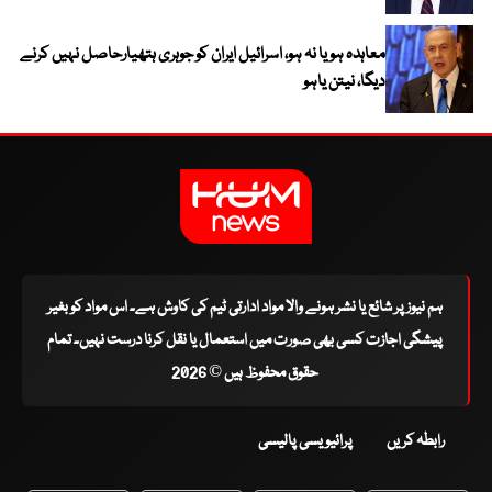
معاہدہ ہو یا نہ ہو، اسرائیل ایران کو جوہری ہتھیارحاصل نہیں کرنے
دیگا، نیتن یاہو
ہم نیوز پر شائع یا نشر ہونے والا مواد ادارتی ٹیم کی کاوش ہے۔ اس مواد کو بغیر
پیشگی اجازت کسی بھی صورت میں استعمال یا نقل کرنا درست نہیں۔ تمام
حقوق محفوظ ہیں © 2026
رابطہ کریں
پرائیویسی پالیسی