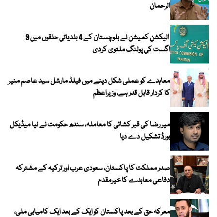
الرحمان
الیکشن کمیشن نے بلوچستان کے 4 بلدیاتی حلقوں میں 9
اگست کی پولنگ ملتوی کردی
معاہدے کو عملی شکل دینے میں فیلڈ مارشل سید عاصم منیر
کا کردار قابل قدر ہے، وزیراعظم
میر رضا کی قبر کشائی کا معاملہ، سندھ حکومت نے نیا میڈیکل
بورڈ تشکیل دے دیا
صدر مملکت کا پاکستان، سعودی عرب اور ترکیہ کے مشترکہ
دفاعی معاہدے کا خیرمقدم
معرکہ حق کے بعد پاکستان کو ایک کے بعد ایک کامیابی ملی،