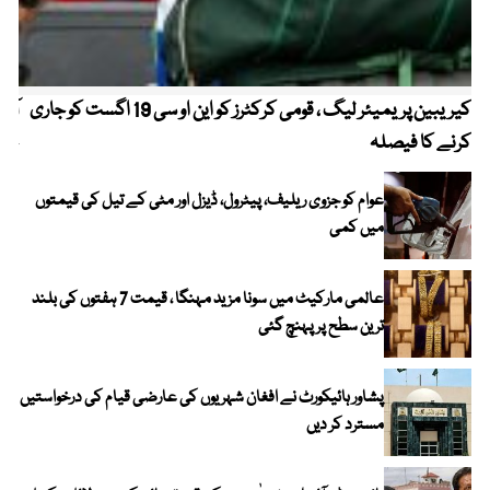
کیریبین پریمیئر لیگ ، قومی کرکٹرز کو این او سی 19 اگست کو جاری
آز
کرنے کا فیصلہ
چھی
عوام کو جزوی ریلیف، پیٹرول، ڈیزل اور مٹی کے تیل کی قیمتوں
میں کمی
عالمی مارکیٹ میں سونا مزید مہنگا ، قیمت 7 ہفتوں کی بلند
ترین سطح پر پہنچ گئی
پشاور ہائیکورٹ نے افغان شہریوں کی عارضی قیام کی درخواستیں
مسترد کر دیں