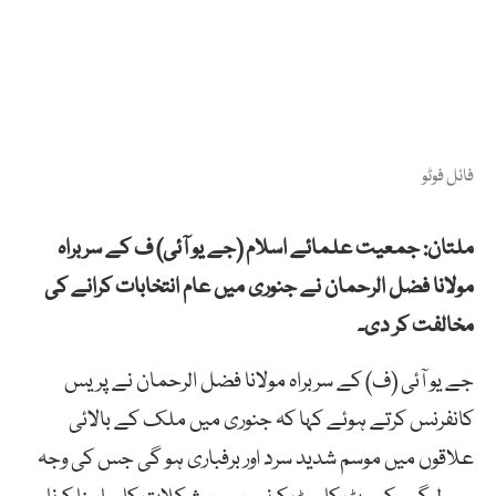
فائل فوٹو
ملتان: جمعیت علمائے اسلام (جے یو آئی) ف کے سربراہ
مولانا فضل الرحمان نے جنوری میں عام انتخابات کرانے کی
مخالفت کر دی۔
جے یو آئی (ف) کے سربراہ مولانا فضل الرحمان نے پریس
کانفرنس کرتے ہوئے کہا کہ جنوری میں ملک کے بالائی
علاقوں میں موسم شدید سرد اور برفباری ہو گی جس کی وجہ