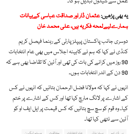
عمل سے شیڈول تبدیل ہو گا۔
یہ بھی پڑھیں:
عثمان ڈار اور صداقت عباسی کےبیانات
ہمارےلیےلمحہ فکریہ ہیں، علی محمد خان
دوسری جانب پاکستان پیپلز پارٹی کے رہنما فیصل کریم
کنڈی نے کہا کہ ہم نے کابینہ اجلاس میں بھی عام انتخابات
90 روز میں کرانے کی بات کی تھی اور آئین کا تقاضا بھی ہے کہ
90 دن کے اندر انتخابات ہوں۔
انہوں نے کہا کہ مولانا فضل الرحمان بتائیں کہ انہوں نے کس
کے اشارے پر لانگ مارچ کیا تھا اور کس کے اشارے پر ختم
کیا۔ وہ قوم کو سچ سچ بتائیں کہ کس قیمت پر ایل ایف او کو
آئین سے نتھی کیا تھا۔
پی ڈی ایم
پیپلز پارٹی
عام انتخابات
مخالفت
مسلم لیگ ن