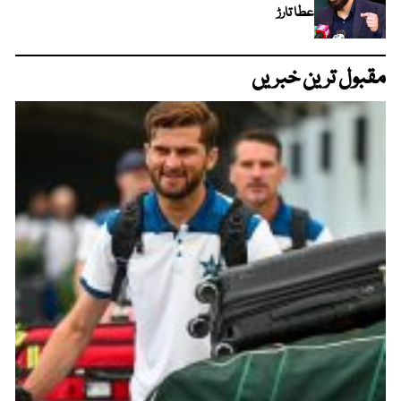
عطا تارڑ
مقبول ترین خبریں