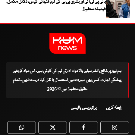
بانی پی ٹی آئی اور بشریٰ بی بی کی قیدِ تنہائی کیس، دلائل مکمل،
فیصلہ محفوظ
ہم نیوز پر شائع یا نشر ہونے والا مواد ادارتی ٹیم کی کاوش ہے۔ اس مواد کو بغیر
پیشگی اجازت کسی بھی صورت میں استعمال یا نقل کرنا درست نہیں۔ تمام
حقوق محفوظ ہیں © 2026
رابطہ کریں
پرائیویسی پالیسی
WhatsApp
Twitter
Facebook
Faceboo