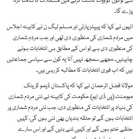
سے لوگوں کو ووٹ کاسٹ کرنے میں مشکلات کا سامنا کرنا
پڑے گا۔
انہوں نے کہا کہ پیپلز پارٹی اور مسلم لیگ ن نے کابینہ اجلاس
میں مردم شماری کی منظوری دی تھی اور جب مردم شماری
کی منظوری دی ہے تو اس کے مطابق ہی انتخابات ہونے
چاہیئیں۔ مجھے سمجھ نہیں آتا یہ کون سے سیاسی جماعتیں
ہیں کہ اب فوری انتخابات کا مطالبہ کر رہی ہیں۔
مولانا فضل الرحمان نے کہا کہ پاکستان ڈیمو کریٹک
موومنٹ (پی ڈی ایم) حکومت کی کابینہ نے نئی مردم شماری
کی بنیاد پر انتخابات کی منظوری دی، جب نئی مردم شماری پر
انتخابات ہوں گے تو حلقہ بندیاں بھی نئی ہوں گی، کہیں
حلقے ختم ہوں گے اور کہیں نئے بنیں گے اور اس سارے