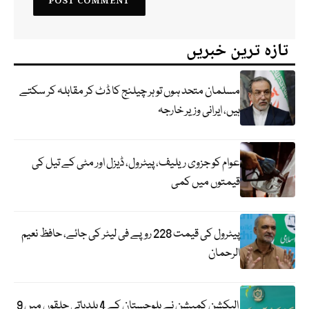
تازہ ترین خبریں
مسلمان متحد ہوں تو ہر چیلنج کا ڈٹ کر مقابلہ کر سکتے
ہیں، ایرانی وزیر خارجہ
عوام کو جزوی ریلیف، پیٹرول، ڈیزل اور مٹی کے تیل کی
قیمتوں میں کمی
پیٹرول کی قیمت 228 روپے فی لیٹر کی جائے، حافظ نعیم
الرحمان
الیکشن کمیشن نے بلوچستان کے 4 بلدیاتی حلقوں میں 9