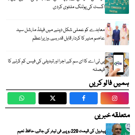
اگست کی پولنگ ملتوی کردی
معاہدے کو عملی شکل دینے میں فیلڈ مارشل سید
عاصم منیر کا کردار قابل قدر ہے، وزیراعظم
پی ٹی اے کا ای سم کے اجرا اور تبدیلی کی فیس کم کرنے کا
فیصلہ
ہمیں فالو کریں
WhatsApp
Twitter
Facebook
Faceboo
متعلقہ خبریں
پیٹرول کی قیمت 228 روپے فی لیٹر کی جائے، حافظ نعیم