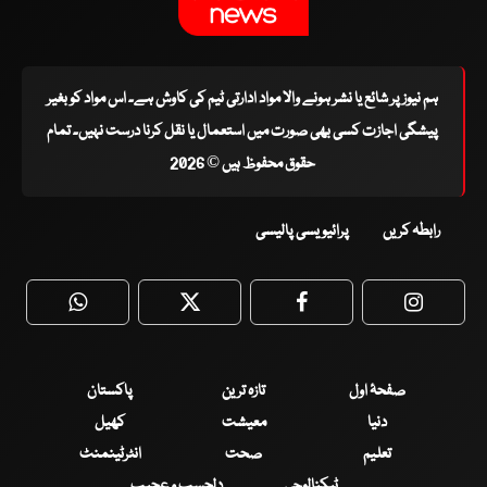
ہم نیوز پر شائع یا نشر ہونے والا مواد ادارتی ٹیم کی کاوش ہے۔ اس مواد کو بغیر
پیشگی اجازت کسی بھی صورت میں استعمال یا نقل کرنا درست نہیں۔ تمام
حقوق محفوظ ہیں © 2026
رابطہ کریں
پرائیویسی پالیسی
WhatsApp
Twitter
Facebook
Faceboo
صفحۂ اول
تازہ ترین
پاکستان
دنیا
معیشت
کھیل
تعلیم
صحت
انٹرٹینمنٹ
ٹیکنالوجی
دلچسپ و عجیب