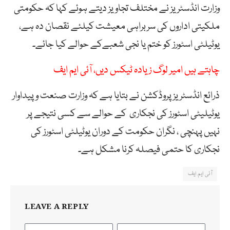
وزارت انڈسٹریز نے مختلف تجاویز دیتے ہوئے کہا کہ حکومتی
ملکیتی اداروں کی سربراہی معیشت کیلئے نقصان دہ ہے،
یوٹیلٹی اسٹورز کو ختم یا نجی شعبےکے حوالے کیا جائے۔
چاہتے ہیں امیر لوگ زیادہ ٹیکس دیں، آئی ایم ایف
ذرائع انڈسٹریز پروڈکشن نے بتایا ہے کہ وزارت صنعت و پیداوار
یوٹیلیٹی اسٹورز کی نجکاری کے حوالے سے کسی نتیجے پر
نہیں پہنچی ، نگران حکومت کے دوران یوٹیلٹی اسٹورز کی
نجکاری کا حتمی فیصلہ کرنا مشکل ہے۔
آئی ایم ایف
LEAVE A REPLY