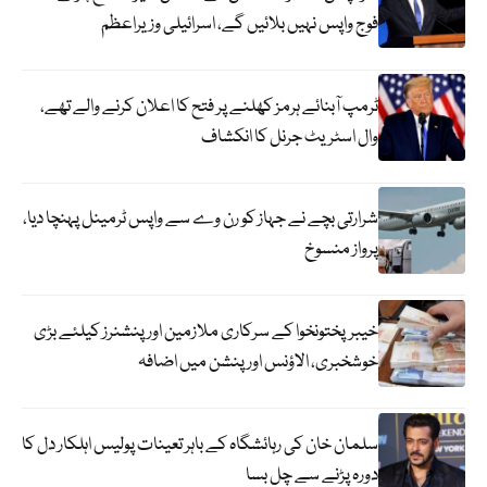
فوج واپس نہیں بلائیں گے، اسرائیلی وزیراعظم
ٹرمپ آبنائے ہرمز کھلنے پر فتح کا اعلان کرنے والے تھے،
وال اسٹریٹ جرنل کا انکشاف
شرارتی بچے نے جہاز کو رن وے سے واپس ٹرمینل پہنچا دیا،
پرواز منسوخ
خیبرپختونخوا کے سرکاری ملازمین اور پنشنرز کیلئے بڑی
خوشخبری، الاؤنس اور پنشن میں اضافہ
سلمان خان کی رہائشگاہ کے باہر تعینات پولیس اہلکار دل کا
دورہ پڑنے سے چل بسا