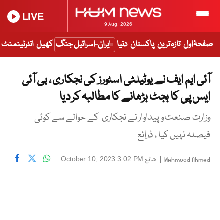
LIVE
9 Aug, 2026
صفحۂ اول
تازہ ترین
پاکستان
دنیا
ایران-اسرائیل جنگ
کھیل
انٹرٹینمنٹ
آئی ایم ایف نے یوٹیلٹی اسٹورز کی نجکاری ، بی آئی
ایس پی کا بجٹ بڑھانے کا مطالبہ کر دیا
وزارت صنعت و پیداوار نے نجکاری کے حوالے سے کوئی
فیصلہ نہیں کیا ، ذرائع
|
شائع
October 10, 2023 3:02 PM
Mehmood Ahmed