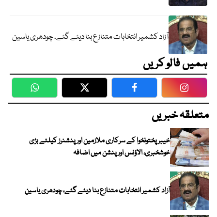
آزاد کشمیر انتخابات متنازع بنا دیئے گئے، چودھری یاسین
ہمیں فالو کریں
WhatsApp
Twitter
Facebook
Faceboo
متعلقہ خبریں
خیبرپختونخوا کے سرکاری ملازمین اور پنشنرز کیلئے بڑی
خوشخبری، الاؤنس اور پنشن میں اضافہ
آزاد کشمیر انتخابات متنازع بنا دیئے گئے، چودھری یاسین