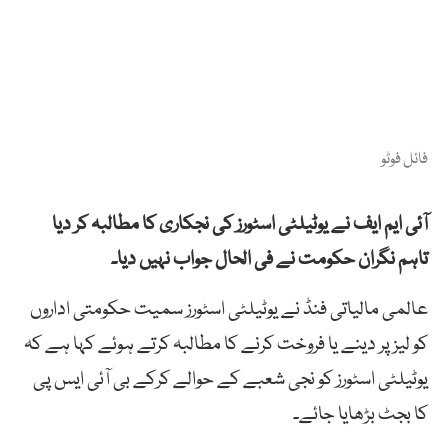
فائل فوٹو
آئی ایم ایف نے یوٹیلٹی اسٹورز کی نجکاری کا مطالبہ کر دیا
تاہم نگران حکومت نے فی الحال جواب نہیں دیا۔
عالمی مالیاتی فنڈ نے یوٹیلٹی اسٹورز سمیت حکومتی اداروں
کو لیز پر دینے یا فروخت کرنے کا مطالبہ کرتے ہوئے کہا ہے کہ
یوٹیلٹی اسٹورز کو نجی شعبے کے حوالے کرکے بی آئی ایس پی
کا بجٹ بڑھایا جائے۔