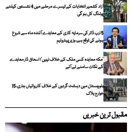
آزاد کشمیر انتخابات کے تیسرے مرحلے میں 4 نشستوں کیلئے
پولنگ کل ہو گی
5 ارب ڈالر کی سرمایہ کاری کے معاہدے آئندہ ماہ سے شروع
ہونے کی توقع ہے، وزیر پیٹرولیم
‘مکہ معاہدہ کسی ملک کے خلاف نہیں’؛ اسحاق ڈار معاہدے
کے نکات سامنے لے آئے
بلوچستان میں دہشت گردوں کے خلاف کارروائیاں جاری، 15
خوارج ہلاک
مقبول ترین خبریں