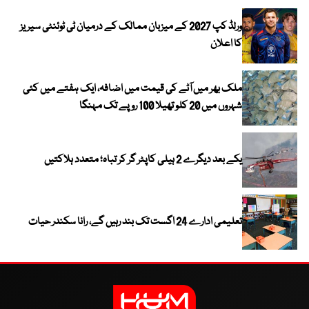
ورلڈ کپ 2027 کے میزبان ممالک کے درمیان ٹی ٹوئنٹی سیریز
کا اعلان
ملک بھر میں آٹے کی قیمت میں اضافہ، ایک ہفتے میں کئی
شہروں میں 20 کلو تھیلا 100 روپے تک مہنگا
یکے بعد دیگرے 2 ہیلی کاپٹر گر کر تباہ؛ متعدد ہلاکتیں
تعلیمی ادارے 24 اگست تک بند رہیں گے، رانا سکندر حیات