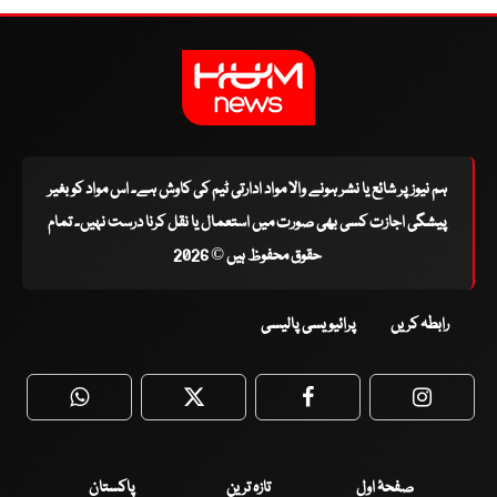
ہم نیوز پر شائع یا نشر ہونے والا مواد ادارتی ٹیم کی کاوش ہے۔ اس مواد کو بغیر
پیشگی اجازت کسی بھی صورت میں استعمال یا نقل کرنا درست نہیں۔ تمام
حقوق محفوظ ہیں © 2026
رابطہ کریں
پرائیویسی پالیسی
WhatsApp
Twitter
Facebook
Faceboo
صفحۂ اول
تازہ ترین
پاکستان