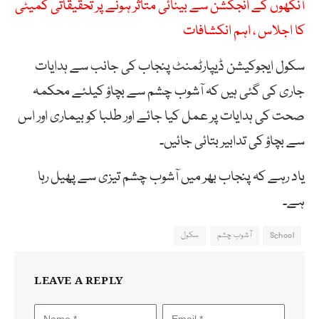
آنکھوں کے انجکشن سے بینائی متاثر ہونے پر تحقیقاتی کمیٹی
کا اجلاس ، اہم انکشافات
سکول ایجوکیشن ڈیپارٹمنٹ پنجاب کی جانب سے ہدایات
جاری کی گئی ہیں کہ آشوب چشم سے بچاؤ کیلئے محکمہ
صحت کی ہدایات پر عمل کیا جائے اور طلبا کو بیماری اور اس
سے بچاؤ کی تدابیر بتائی جائیں۔
یاد رہے کہ پنجاب بھر میں آشوب چشم تیزی سے پھیل رہا
ہے۔
School
آشوب چشم
سکول
LEAVE A REPLY