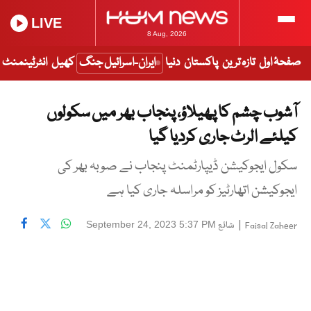
LIVE
8 Aug, 2026
صفحۂ اول
تازہ ترین
پاکستان
دنیا
ایران-اسرائیل جنگ
کھیل
انٹرٹینمنٹ
آشوب چشم کا پھیلاؤ، پنجاب بھر میں سکولوں
کیلئے الرٹ جاری کردیا گیا
سکول ایجوکیشن ڈیپارٹمنٹ پنجاب نے صوبہ بھر کی
ایجوکیشن اتھارٹیز کو مراسلہ جاری کیا ہے
|
شائع
September 24, 2023 5:37 PM
Faisal Zaheer