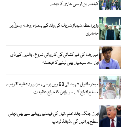
کیلئے این او سی جاری کر دیئے
وزیر اعظم شہباز شریف کی وفد کے ہمراہ روضہ رسولؐ پر
حاضری
میر رضا کی قبر کشائی کی کارروائی شروع ، والدین کے ڈی
این اے سیمپل بھی لینے کا فیصلہ
میجر طفیل شہید کی 68 ویں برسی ، مزار پر دعائیہ تقریب ،
مسلح افواج کے سربراہان کا خراج عقیدت
ایران جنگ جلد ختم ، تیل کی قیمتیں پہلے سے بھی نچلی
سطح پر آئیں گی ، ڈونلڈ ٹرمپ