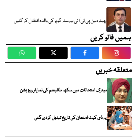
چیئرمین پی ٹی آئی بیرسٹر گوہر کی والدہ انتقال کر گئیں
ہمیں فالو کریں
WhatsApp
Twitter
Facebook
Faceboo
متعلقہ خبریں
میٹرک امتحانات میں سکھ طالبعلم کی نمایاں پوزیشن
ایم ڈی کیٹ امتحان کی تاریخ تبدیل کردی گئی