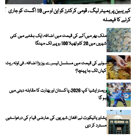
کیریبین پریمیئر لیگ ، قومی کرکٹرز کو این او سی 19 اگست کو جاری
آز
کرنے کا فیصلہ
چھی
ملک بھر میں آٹے کی قیمت میں اضافہ، ایک ہفتے میں کئی
شہروں میں 20 کلو تھیلا 100 روپے تک مہنگا
سونے کی قیمت میں مسلسل تیسرے روز بڑا اضافہ ، فی تولہ ریٹ
کہاں تک جا پہنچا؟
ویمنز ایشیا کپ 2026، پاکستان اور بھارت کا مقابلہ دبئی میں
ہو گا
پشاور ہائیکورٹ نے افغان شہریوں کی عارضی قیام کی درخواستیں
مسترد کر دیں