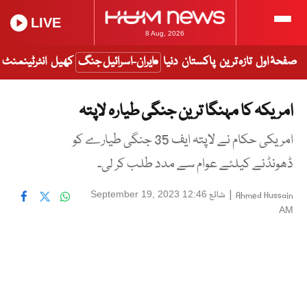
LIVE
8 Aug, 2026
صفحۂ اول
تازہ ترین
پاکستان
دنیا
ایران-اسرائیل جنگ
کھیل
انٹرٹینمنٹ
امریکہ کا مہنگا ترین جنگی طیارہ لاپتہ
امریکی حکام نے لاپتہ ایف 35 جنگی طیارے کو
ڈھونڈنے کیلئے عوام سے مدد طلب کر لی۔
|
شائع
September 19, 2023 12:46
Ahmed Hussain
AM