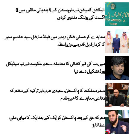
الیکشن کمیشن نے بلوچستان کے 4 بلدیاتی حلقوں میں 9
اگست کی پولنگ ملتوی کردی
معاہدے کو عملی شکل دینے میں فیلڈ مارشل سید عاصم منیر
کا کردار قابل قدر ہے، وزیراعظم
میر رضا کی قبر کشائی کا معاملہ، سندھ حکومت نے نیا میڈیکل
بورڈ تشکیل دے دیا
صدر مملکت کا پاکستان، سعودی عرب اور ترکیہ کے مشترکہ
دفاعی معاہدے کا خیرمقدم
معرکہ حق کے بعد پاکستان کو ایک کے بعد ایک کامیابی ملی،
عطا تارڑ