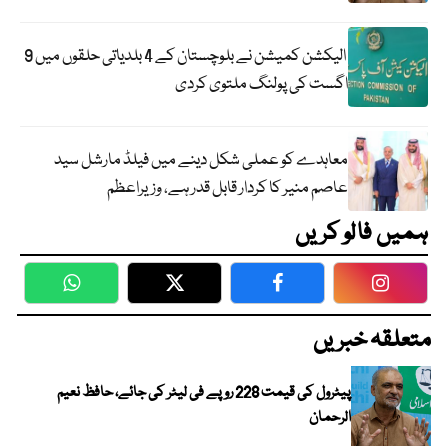
الیکشن کمیشن نے بلوچستان کے 4 بلدیاتی حلقوں میں 9
اگست کی پولنگ ملتوی کردی
معاہدے کو عملی شکل دینے میں فیلڈ مارشل سید
عاصم منیر کا کردار قابل قدر ہے، وزیراعظم
ہمیں فالو کریں
WhatsApp
Twitter
Facebook
Faceboo
متعلقہ خبریں
پیٹرول کی قیمت 228 روپے فی لیٹر کی جائے، حافظ نعیم
الرحمان