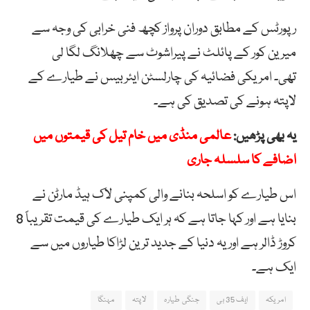
رپورٹس کے مطابق دوران پرواز کچھ فنی خرابی کی وجہ سے
میرین کور کے پائلٹ نے پیراشوٹ سے چھلانگ لگا لی
تھی۔ امریکی فضائیہ کی چارلسٹن ایئربیس نے طیارے کے
لاپتہ ہونے کی تصدیق کی ہے۔
یہ بھی پڑھیں:
عالمی منڈی میں خام تیل کی قیمتوں میں
اضافے کا سلسلہ جاری
اس طیارے کو اسلحہ بنانے والی کمپنی لاک ہیڈ مارٹن نے
بنایا ہے اور کہا جاتا ہے کہ ہر ایک طیارے کی قیمت تقریباً 8
کروڑ ڈالر ہے اور یہ دنیا کے جدید ترین لڑاکا طیاروں میں سے
ایک ہے۔
امریکہ
ایف 35 بی
جنگی طیارہ
لاپتہ
مہنگا