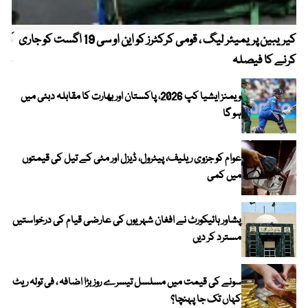
کیریبین پریمیئر لیگ ، قومی کرکٹرز کو این او سی 19 اگست کو جاری
آز
کرنے کا فیصلہ
چھی
ویمنز ایشیا کپ 2026، پاکستان اور بھارت کا مقابلہ دبئی میں
ہو گا
عوام کو جزوی ریلیف، پیٹرول، ڈیزل اور مٹی کے تیل کی قیمتوں
میں کمی
پشاور ہائیکورٹ نے افغان شہریوں کی عارضی قیام کی درخواستیں
مسترد کر دیں
سونے کی قیمت میں مسلسل تیسرے روز بڑا اضافہ ، فی تولہ ریٹ
کہاں تک جا پہنچا؟