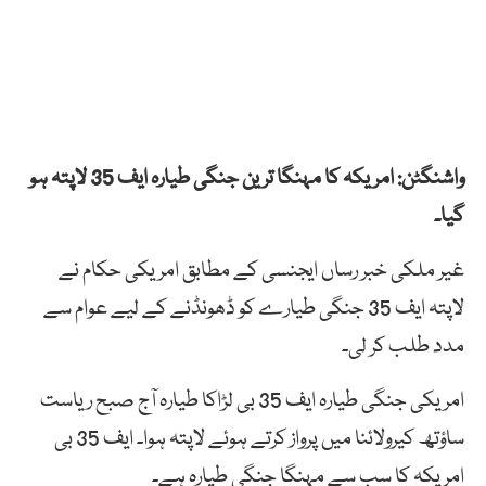
واشنگٹن: امریکہ کا مہنگا ترین جنگی طیارہ ایف 35 لاپتہ ہو
گیا۔
غیر ملکی خبر رساں ایجنسی کے مطابق امریکی حکام نے
لاپتہ ایف 35 جنگی طیارے کو ڈھونڈنے کے لیے عوام سے
مدد طلب کر لی۔
امریکی جنگی طیارہ ایف 35 بی لڑاکا طیارہ آج صبح ریاست
ساؤتھ کیرولائنا میں پرواز کرتے ہوئے لاپتہ ہوا۔ ایف 35 بی
امریکہ کا سب سے مہنگا جنگی طیارہ ہے۔