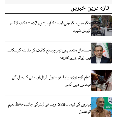
تازہ ترین خبریں
ہنگو میں سکیورٹی فورسز کا آپریشن ، 7 دہشتگرد ہلاک ،
کیپٹن شہید
مسلمان متحد ہوں تو ہر چیلنج کا ڈٹ کر مقابلہ کر سکتے
ہیں، ایرانی وزیر خارجہ
عوام کو جزوی ریلیف، پیٹرول، ڈیزل اور مٹی کے تیل کی
قیمتوں میں کمی
پیٹرول کی قیمت 228 روپے فی لیٹر کی جائے، حافظ نعیم
الرحمان