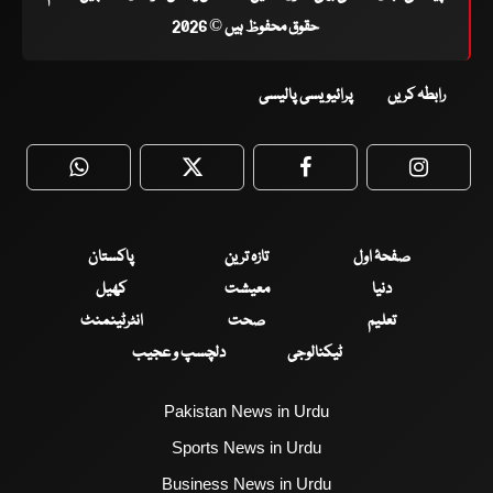
حقوق محفوظ ہیں © 2026
رابطہ کریں
پرائیویسی پالیسی
WhatsApp
Twitter
Facebook
Faceboo
صفحۂ اول
تازہ ترین
پاکستان
دنیا
معیشت
کھیل
تعلیم
صحت
انٹرٹینمنٹ
ٹیکنالوجی
دلچسپ و عجیب
Pakistan News in Urdu
Sports News in Urdu
Business News in Urdu