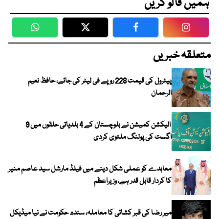
ہمیں فالو کریں
WhatsApp
Twitter
Facebook
Faceboo
متعلقہ خبریں
پیٹرول کی قیمت 228 روپے فی لیٹر کی جائے، حافظ نعیم
الرحمان
الیکشن کمیشن نے بلوچستان کے 4 بلدیاتی حلقوں میں 9
اگست کی پولنگ ملتوی کردی
معاہدے کو عملی شکل دینے میں فیلڈ مارشل سید عاصم منیر
کا کردار قابل قدر ہے، وزیراعظم
میر رضا کی قبر کشائی کا معاملہ، سندھ حکومت نے نیا میڈیکل