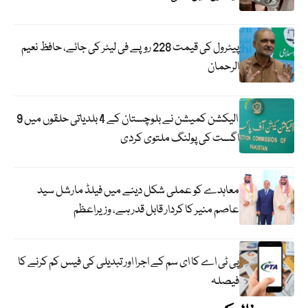
پیٹرول کی قیمت 228 روپے فی لیٹر کی جائے، حافظ نعیم
الرحمان
الیکشن کمیشن نے بلوچستان کے 4 بلدیاتی حلقوں میں 9
اگست کی پولنگ ملتوی کردی
معاہدے کو عملی شکل دینے میں فیلڈ مارشل سید
عاصم منیر کا کردار قابل قدر ہے، وزیراعظم
پی ٹی اے کا ای سم کے اجرا اور تبدیلی کی فیس کم کرنے کا
فیصلہ