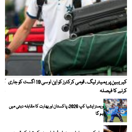
کیریبین پریمیئر لیگ ، قومی کرکٹرز کو این او سی 19 اگست کو جاری
آز
کرنے کا فیصلہ
چھی
ویمنز ایشیا کپ 2026، پاکستان اور بھارت کا مقابلہ دبئی میں
ہو گا