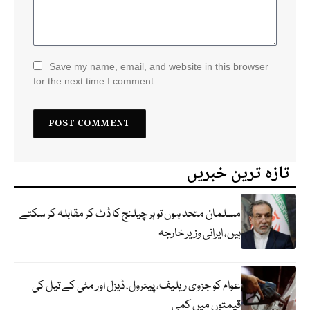
Save my name, email, and website in this browser
for the next time I comment.
تازہ ترین خبریں
مسلمان متحد ہوں تو ہر چیلنج کا ڈٹ کر مقابلہ کر سکتے
ہیں، ایرانی وزیر خارجہ
عوام کو جزوی ریلیف، پیٹرول، ڈیزل اور مٹی کے تیل کی
قیمتوں میں کمی