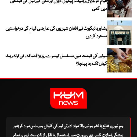
عوام کو جزوی ریلیف، پیٹرول، ڈیزل اور مٹی کے تیل کی قیمتوں
میں کمی
پشاور ہائیکورٹ نے افغان شہریوں کی عارضی قیام کی درخواستیں
مسترد کر دیں
سونے کی قیمت میں مسلسل تیسرے روز بڑا اضافہ ، فی تولہ ریٹ
کہاں تک جا پہنچا؟
ہم نیوز پر شائع یا نشر ہونے والا مواد ادارتی ٹیم کی کاوش ہے۔ اس مواد کو بغیر
پیشگی اجازت کسی بھی صورت میں استعمال یا نقل کرنا درست نہیں۔ تمام