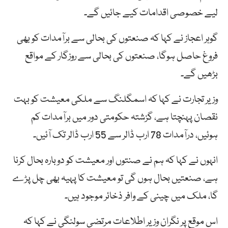
لیے خصوصی اقدامات کیے جائیں گے۔
گوہر اعجاز نے کہا کہ صنعتوں کی بحالی سے برآمدات کو بھی
فروغ حاصل ہوگا، صنعتوں کی بحالی سے روزگار کے مواقع
بڑھیں گے۔
وزیر تجارت نے کہا کہ اسمگلنگ سے ملکی معیشت کو بہت
نقصان پہنچتا ہے، گزشتہ حکومتی دور میں برآمدات کم
ہوئیں، درآمدات 78 ارب ڈالر سے 55 ارب ڈالر تک آئیں۔
انہوں نے کہا کہ ہم نے صنتوں اور معیشت کو دوبارہ بحال کرنا
ہے، صنعتیں بحال ہوں گی تو معیشت کا پہیہ بھی چل پڑے
گا، ملک میں چینی کے وافر ذخائر موجود ہیں۔
اس موقع پر نگران وزیر اطلاعات مرتضی سولنگی نے کہا کہ