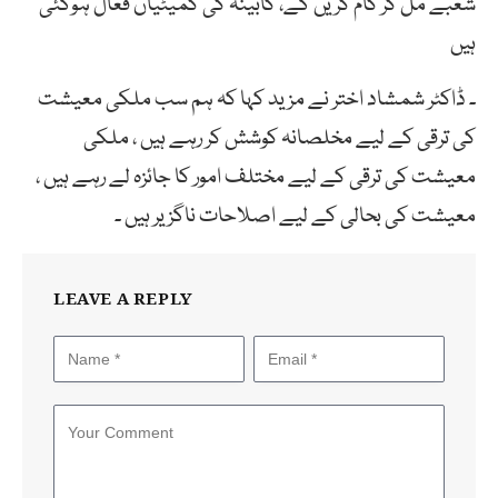
شعبے مل کر کام کریں گے، کابینہ کی کمیٹیاں فعال ہوگئی
ہیں
۔ ڈاکٹر شمشاد اختر نے مزید کہا کہ ہم سب ملکی معیشت
کی ترقی کے لیے مخلصانہ کوشش کر رہے ہیں ، ملکی
معیشت کی ترقی کے لیے مختلف امور کا جائزہ لے رہے ہیں ،
معیشت کی بحالی کے لیے اصلاحات ناگزیر ہیں ۔
LEAVE A REPLY