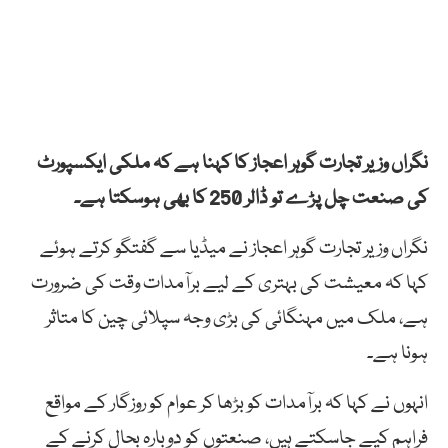
نگراں وزیر تجارت گوہر اعجاز کا کہنا ہے کہ ملکی ایکسپورٹ
کی صنعت چل پڑے تو ڈالر 250 کا بھی ہوسکتا ہے۔
نگراں وزیر تجارت گوہر اعجاز نے میڈیا سے گفتگو کرتے ہوئے
کہا کہ معیشت کی بہتری کے لیے برآمدات وقت کی ضرورت
ہے، ملک میں مہنگائی کی بڑی وجہ سپلائی چین کا متاثر
ہونا ہے۔
انہوں نے کہا کہ برآمدات کو بڑھا کر عوام کو روزگار کے مواقع
فراہم کیے جاسکتے ہیں، صنعتوں کو دوبارہ بحال کرنے کے