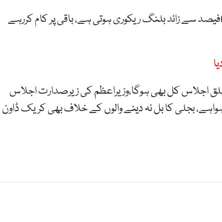
تفصیلات کے مطابق نگران وفاقی وزیر نے کہا ہے کہ 60فیصد سے زائد بلنگ ریکوری ہوتی ہے، باقی پر کام کررہے
یا
تعلق اجلاس کل بھی ہوگا،وزیراعظم کی زیرصدارت اجلاس
واہے، بجلی کا بل نہ دینے والوں کے خلاف بھی کریک ڈاون