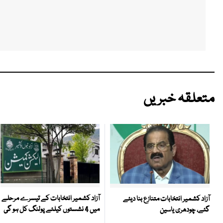
متعلقہ خبریں
آزاد کشمیر انتخابات کے تیسرے مرحلے
آزاد کشمیر انتخابات متنازع بنا دیئے
میں 4 نشستوں کیلئے پولنگ کل ہو گی
گئے، چودھری یاسین