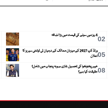
4 روز میں سونے کی قیمت میں بڑا اضافہ
3
02
ورلڈ کپ 2027 کے میزبان ممالک کے درمیان ٹی ٹوئنٹی سیریز کا
6
05
اعلان
خیبر پختونخوا کی تحصیل غازی صوبہ پنجاب میں شامل؟
9
08
حقیقت کیا ہے؟