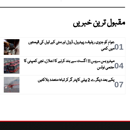
مقبول ترین خبریں
عوام کو جزوی ریلیف، پیٹرول، ڈیزل اور مٹی کے تیل کی قیمتوں
01
میں کمی
میٹرو بس سروس 11 اگست سے بند کرنے کا اعلان، نجی کمپنی کا
04
حتمی نوٹس
یکے بعد دیگرے 2 ہیلی کاپٹر گر کر تباہ؛ متعدد ہلاکتیں
07