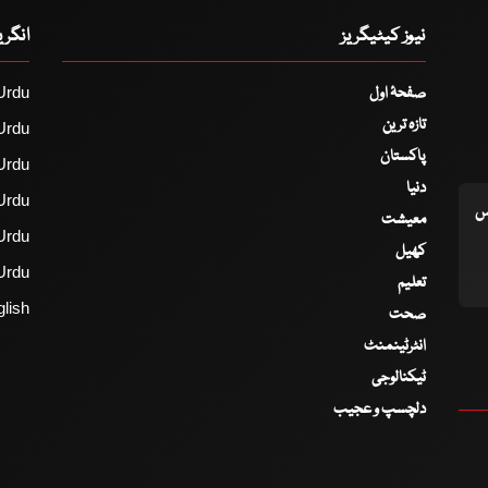
نیوز کیٹیگریز
انگر
صفحۂ اول
Urdu
تازہ ترین
Urdu
پاکستان
Urdu
دنیا
Urdu
اس
معیشت
Urdu
کھیل
Urdu
تعلیم
lish
صحت
انٹرٹینمنٹ
ٹیکنالوجی
دلچسپ و عجیب