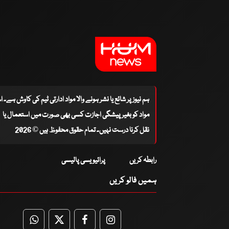
ہم نیوز پر شائع یا نشر ہونے والا مواد ادارتی ٹیم کی کاوش ہے۔ 
مواد کو بغیر پیشگی اجازت کسی بھی صورت میں استعمال یا
نقل کرنا درست نہیں۔ تمام حقوق محفوظ ہیں © 2026
رابطہ کریں
پرائیویسی پالیسی
ہمیں فالو کریں
WhatsApp
Twitter
Facebook
Facebook