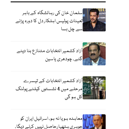
سلمان خان کی رہائشگاہ کے باہر
تعینات پولیس اہلکار دل کا دورہ پڑنے
سے چل بسا
آزاد کشمیر انتخابات متنازع بنا دیئے
گئے، چودھری یاسین
آزاد کشمیر انتخابات کے تیسرے
مرحلے میں 4 نشستوں کیلئے پولنگ
کل ہو گی
معاہدہ ہو یا نہ ہو، اسرائیل ایران کو
جوہری ہتھیارحاصل نہیں کرنے دیگا،