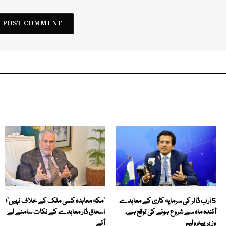
5 ارب ڈالر کی سرمایہ کاری کے معاہدے
‘مکہ معاہدہ کسی ملک کے خلاف نہیں’؛
آئندہ ماہ سے شروع ہونے کی توقع ہے،
اسحاق ڈار معاہدے کے نکات سامنے لے
وزیر پیٹرولیم
آئے