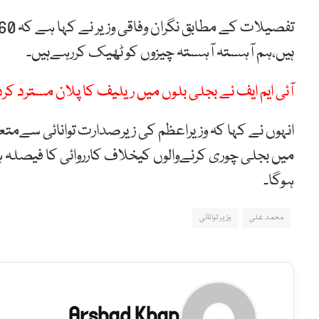
ہیں،ہم آہستہ آہستہ چیزوں کو ٹھیک کررہےہیں۔
آئی ایم ایف نے بجلی بلوں میں ریلیف کا پلان مسترد کرد
انہوں نے کہا کہ وزیراعظم کی زیرصدارت توانائی سےم
میں بجلی چوری کرنےوالوں کیخلاف کارروائی کا فیصلہ ہ
ہوگا۔
محمد علی
وزیر توانائی
Arshad Khan