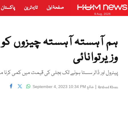
صفحۂ اول
تازہ ترین
پاکستان
9 Aug, 2026
ہم آہستہ آہستہ چیزوں ک
وزیرتوانائی
پیٹرول اور ڈالر سستا ہونے تک بجلی کی قیمت میں کمی کرن
|
شائع
September 4, 2023 10:34 PM
Arshad Khan