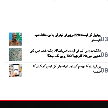
پیٹرول کی قیمت 228 روپے فی لیٹر کی جائے، حافظ نعیم
0
الرحمان
ملک بھر میں آٹے کی قیمت میں اضافہ، ایک ہفتے میں کئی
0
شہروں میں 20 کلو تھیلا 100 روپے تک مہنگا
پی ٹی اے کا ای سم کے اجرا اور تبدیلی کی فیس کم کرنے کا
0
فیصلہ