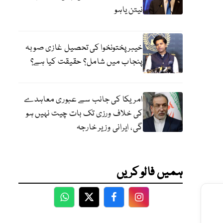
نیتن یاہو
خیبر پختونخوا کی تحصیل غازی صوبہ
پنجاب میں شامل؟ حقیقت کیا ہے؟
امریکا کی جانب سے عبوری معاہدے
کی خلاف ورزی تک بات چیت نہیں ہو
گی، ایرانی وزیر خارجہ
ہمیں فالو کریں
WhatsApp
Twitter
Facebook
Facebook