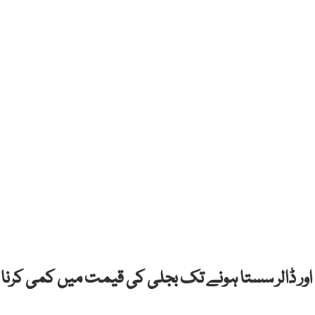
 اور ڈالر سستا ہونے تک بجلی کی قیمت میں کمی کرنا