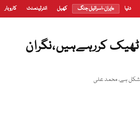
دنیا
ایران-اسرائیل جنگ
کھیل
انٹرٹینمنٹ
کاروبار
و ٹھیک کررہےہیں،نگران
ا مشکل ہے، محمد علی