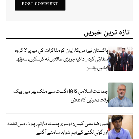
تازہ ترین خبریں
پاکستان نے امریکا، ایران کو مذاکرات کی میز پر لا کر وہ
سفارتی کردار اداکیا جو بڑی طاقتیں نہ کرسکیں، ساؤتھ
ایشین وائسز
جماعت اسلامی کا 16 اگست سے ملک بھر میں بیک
وقت دھرنوں کا اعلان
میر رضا علی کیس: دوسری پوسٹ مارٹم رپورٹ میں تشدد
اور گولی لگنے کے اہم شواہد سامنے آگئے