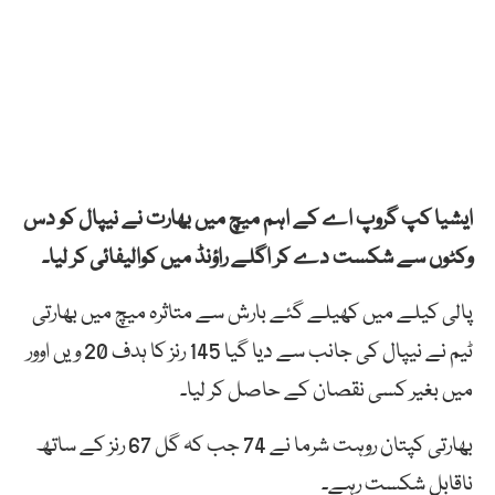
ایشیا کپ گروپ اے کے اہم میچ میں بھارت نے نیپال کو دس
وکٹوں سے شکست دے کر اگلے راؤنڈ میں کوالیفائی کر لیا۔
پالی کیلے میں کھیلے گئے بارش سے متاثرہ میچ میں بھارتی
ٹیم نے نیپال کی جانب سے دیا گیا 145 رنز کا ہدف 20 ویں اوور
میں بغیر کسی نقصان کے حاصل کر لیا۔
بھارتی کپتان روہت شرما نے 74 جب کہ گل 67 رنز کے ساتھ
ناقابل شکست رہے۔