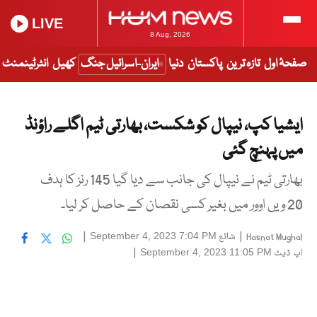
LIVE
8 Aug, 2026
صفحۂ اول
تازہ ترین
پاکستان
دنیا
ایران-اسرائیل جنگ
کھیل
انٹرٹینمنٹ
ایشیا کپ، نیپال کو شکست، بھارتی ٹیم اگلے راؤنڈ
میں پہنچ گئی
بھارتی ٹیم نے نیپال کی جانب سے دیا گیا 145 رنز کا ہدف
20 ویں اوور میں بغیر کسی نقصان کے حاصل کر لیا۔
|
شائع
|
September 4, 2023 7:04 PM
Hasnat Mughal
اپ ڈیٹ
|
September 4, 2023 11:05 PM