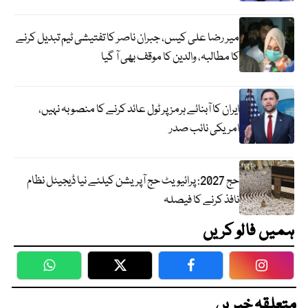
میر رضا علی کیس، جبران ناصر کا تفتیشی ٹیم تبدیل کرنے
کا مطالبہ، والدین کا موقف بھی آ گیا
ایران کا آبنائے ہرمز پر ٹول عائد کرنے کا منصوبہ نہیں،
امریکی نائب صدر
حج 2027: پرائیویٹ حج آپریشن کیلئے نیا ڈیجیٹل نظام
نافذ کرنے کا فیصلہ
ہمیں فالو کریں
WhatsApp
Twitter
Facebook
Faceboo
متعلقہ خبریں