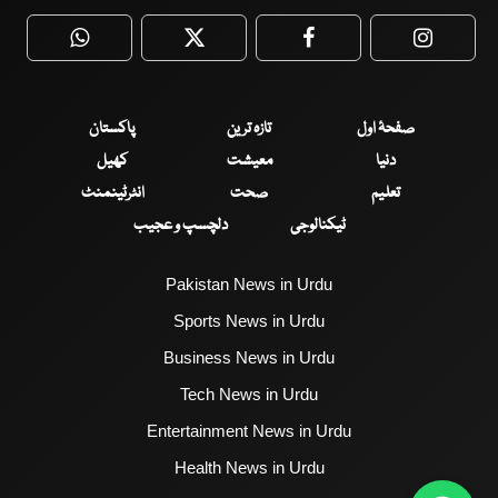
WhatsApp
Twitter
Facebook
Faceboo
صفحۂ اول
تازہ ترین
پاکستان
دنیا
معیشت
کھیل
تعلیم
صحت
انٹرٹینمنٹ
ٹیکنالوجی
دلچسپ و عجیب
Pakistan News in Urdu
Sports News in Urdu
Business News in Urdu
Tech News in Urdu
Entertainment News in Urdu
Health News in Urdu