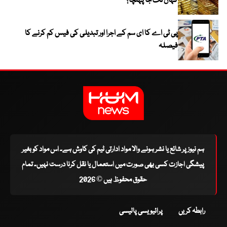
کہاں تک جا پہنچا؟
پی ٹی اے کا ای سم کے اجرا اور تبدیلی کی فیس کم کرنے کا
فیصلہ
ہم نیوز پر شائع یا نشر ہونے والا مواد ادارتی ٹیم کی کاوش ہے۔ اس مواد کو بغیر
پیشگی اجازت کسی بھی صورت میں استعمال یا نقل کرنا درست نہیں۔ تمام
حقوق محفوظ ہیں © 2026
رابطہ کریں
پرائیویسی پالیسی