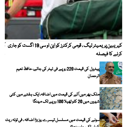
کیریبین پریمیئر لیگ ، قومی کرکٹرز کو این او سی 19 اگست کو جاری
آز
کرنے کا فیصلہ
چھی
پیٹرول کی قیمت 228 روپے فی لیٹر کی جائے، حافظ نعیم
الرحمان
ملک بھر میں آٹے کی قیمت میں اضافہ، ایک ہفتے میں کئی
شہروں میں 20 کلو تھیلا 100 روپے تک مہنگا
سونے کی قیمت میں مسلسل تیسرے روز بڑا اضافہ ، فی تولہ ریٹ