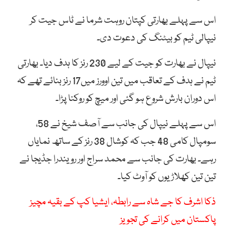
اس سے پہلے بھارتی کپتان روہت شرما نے ٹاس جیت کر
نیپالی ٹیم کو بیٹنگ کی دعوت دی۔
نیپال نے بھارت کو جیت کے لیے 230 رنز کا ہدف دیا۔ بھارتی
ٹیم نے ہدف کے تعاقب میں تین اوورز میں17 رنز بنائے تھے کہ
اس دوران بارش شروع ہو گئی اور میچ کو روکنا پڑا۔
اس سے پہلے نیپال کی جانب سے آصف شیخ نے 58،
سومپال کامی 48 جب کہ کوشال 38 رنز کے ساتھ نمایاں
رہے۔ بھارت کی جانب سے محمد سراج اور رویندرا جڈیجا نے
تین تین کھلاڑیوں کو آوٹ کیا۔
ذکا اشرف کا جے شاہ سے رابطہ، ایشیا کپ کے بقیہ مچیز
پاکستان میں کرانے کی تجویز