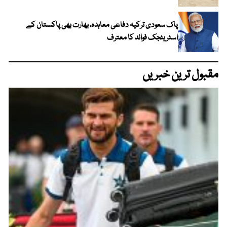
پاک سعودی ترکیہ دفاعی معاہدہ، بھارت بھی پاکستان کے
اسٹریٹجک فوائد کا معترف
مقبول ترین خبریں