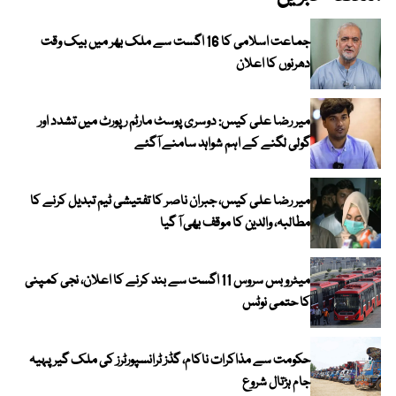
جماعت اسلامی کا 16 اگست سے ملک بھر میں بیک وقت
دھرنوں کا اعلان
میر رضا علی کیس: دوسری پوسٹ مارٹم رپورٹ میں تشدد اور
گولی لگنے کے اہم شواہد سامنے آگئے
میر رضا علی کیس، جبران ناصر کا تفتیشی ٹیم تبدیل کرنے کا
مطالبہ، والدین کا موقف بھی آ گیا
میٹرو بس سروس 11 اگست سے بند کرنے کا اعلان، نجی کمپنی
کا حتمی نوٹس
حکومت سے مذاکرات ناکام، گڈز ٹرانسپورٹرز کی ملک گیر پہیہ
جام ہڑتال شروع