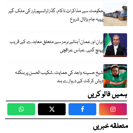
حکومت سے مذاکرات ناکام، گڈز ٹرانسپورٹرز کی ملک گیر
پہیہ جام ہڑتال شروع
ایران اور عمان آبنائے ہرمز سے متعلق معاہدے کے قریب
پہنچ گئے، عباس عراقچی
شیخ حسینہ واجد کی حمایت، شکیب الحسن پر بنگلہ
دیش کرکٹ کے دروازے بند
ہمیں فالو کریں
WhatsApp
Twitter
Facebook
Faceboo
متعلقہ خبریں