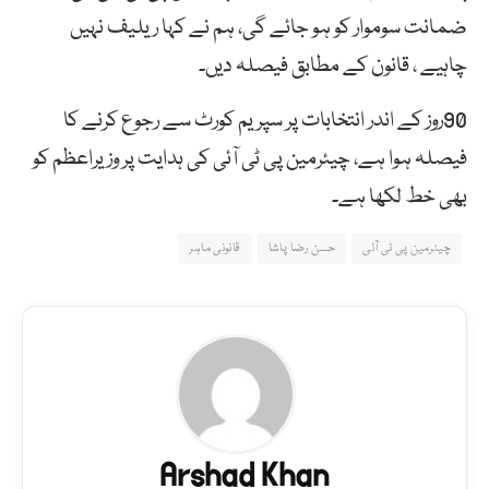
ضمانت سوموار کو ہو جائے گی، ہم نے کہا ریلیف نہیں
چاہیے ، قانون کے مطابق فیصلہ دیں۔
90روز کے اندر انتخابات پر سپریم کورٹ سے رجوع کرنے کا
فیصلہ ہوا ہے، چیئرمین پی ٹی آئی کی ہدایت پر وزیراعظم کو
بھی خط لکھا ہے۔
چیئرمین پی ٹی آئی
حسن رضا پاشا
قانونی ماہر
Arshad Khan