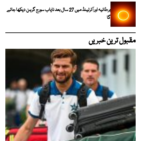
برطانیہ اور آئرلینڈ میں 27 سال بعد نایاب سورج گرہن دیکھا جائے
گا
مقبول ترین خبریں