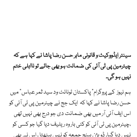
سینئر ایڈووکیٹ و قانونی ماہر حسن رضا پاشا نے کہا ہے کہ
چیئرمین پی ٹی آئی کی ضمانت ہو بھی جائے تو نااہلی ختم
نہیں ہو گی۔
ہم نیوز کے پروگرام” پاکستان ٹونائٹ ود سید ثمر عباس” میں
حسن رضا پاشا نے کہا کہ ایک جج نے چیئرمین پی ٹی آئی کو
اس ایف آئی آر میں بھی ضمانت دی جو درج بھی نہیں تھی
،چیئرمین پی ٹی آئی کو کئی بار وہ ریلیف دیا گیا جو کسی کو
نہیں دیا گیا، ڈویژن بینچ جمعہ کو نہیں بیٹھتا ، اس نے بھی