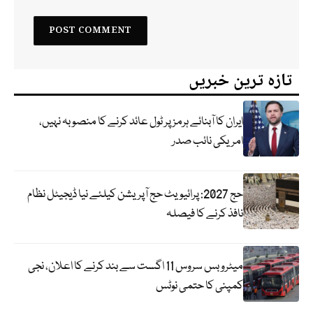
تازہ ترین خبریں
ایران کا آبنائے ہرمز پر ٹول عائد کرنے کا منصوبہ نہیں،
امریکی نائب صدر
حج 2027: پرائیویٹ حج آپریشن کیلئے نیا ڈیجیٹل نظام
نافذ کرنے کا فیصلہ
میٹرو بس سروس 11 اگست سے بند کرنے کا اعلان، نجی
کمپنی کا حتمی نوٹس