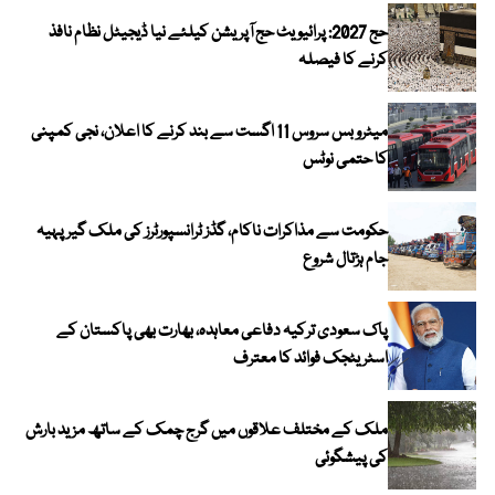
حج 2027: پرائیویٹ حج آپریشن کیلئے نیا ڈیجیٹل نظام نافذ
کرنے کا فیصلہ
میٹرو بس سروس 11 اگست سے بند کرنے کا اعلان، نجی کمپنی
کا حتمی نوٹس
حکومت سے مذاکرات ناکام، گڈز ٹرانسپورٹرز کی ملک گیر پہیہ
جام ہڑتال شروع
پاک سعودی ترکیہ دفاعی معاہدہ، بھارت بھی پاکستان کے
اسٹریٹجک فوائد کا معترف
ملک کے مختلف علاقوں میں گرج چمک کے ساتھ مزید بارش
کی پیشگوئی