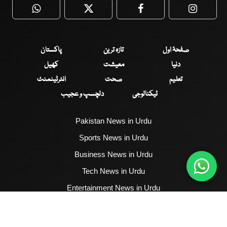
WhatsApp
Twitter
Facebook
Faceboo
صفحۂ اول
تازہ ترین
پاکستان
دنیا
معیشت
کھیل
تعلیم
صحت
انٹرٹینمنٹ
ٹیکنالوجی
دلچسپ و عجیب
Pakistan News in Urdu
Sports News in Urdu
Business News in Urdu
Tech News in Urdu
Entertainment News in Urdu
Health News in Urdu
Hum News English