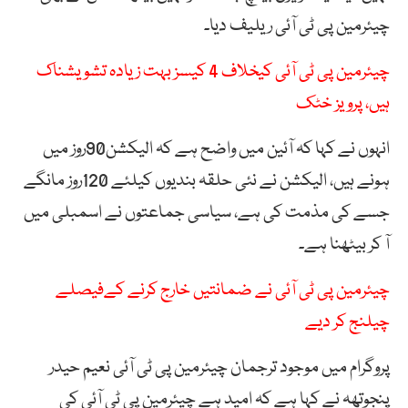
چیئرمین پی ٹی آئی ریلیف دیا۔
چیئرمین پی ٹی آئی کیخلاف 4 کیسز بہت زیادہ تشویشناک
ہیں، پرویز خٹک
انہوں نے کہا کہ آئین میں واضح ہے کہ الیکشن90روز میں
ہونے ہیں، الیکشن نے نئی حلقہ بندیوں کیلئے 120روز مانگے
جسے کی مذمت کی ہے، سیاسی جماعتوں نے اسمبلی میں
آ کر بیٹھنا ہے۔
چیئرمین پی ٹی آئی نے ضمانتیں خارج کرنے کےفیصلے
چیلنج کر دیے
پروگرام میں موجود ترجمان چیئرمین پی ٹی آئی نعیم حیدر
پنجوتھہ نے کہا ہے کہ امید ہے چیئرمین پی ٹی آئی کی