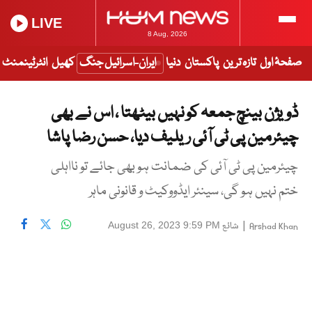
LIVE
8 Aug, 2026
صفحۂ اول
تازہ ترین
پاکستان
دنیا
ایران-اسرائیل جنگ
کھیل
انٹرٹینمنٹ
ڈویژن بینچ جمعہ کو نہیں بیٹھتا ، اس نے بھی
چیئرمین پی ٹی آئی ریلیف دیا، حسن رضا پاشا
چیئرمین پی ٹی آئی کی ضمانت ہو بھی جائے تو نااہلی
ختم نہیں ہو گی، سینئر ایڈووکیٹ و قانونی ماہر
|
شائع
August 26, 2023 9:59 PM
Arshad Khan