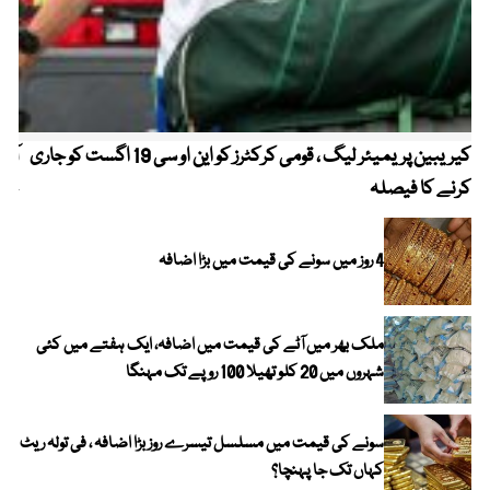
کیریبین پریمیئر لیگ ، قومی کرکٹرز کو این او سی 19 اگست کو جاری
آز
کرنے کا فیصلہ
چھی
4 روز میں سونے کی قیمت میں بڑا اضافہ
ملک بھر میں آٹے کی قیمت میں اضافہ، ایک ہفتے میں کئی
شہروں میں 20 کلو تھیلا 100 روپے تک مہنگا
سونے کی قیمت میں مسلسل تیسرے روز بڑا اضافہ ، فی تولہ ریٹ
کہاں تک جا پہنچا؟