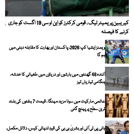
کیریبین پریمیئر لیگ ، قومی کرکٹرز کو این او سی 19 اگست کو جاری
پیٹ
کرنے کا فیصلہ
ویمنز ایشیا کپ 2026، پاکستان اور بھارت کا مقابلہ دبئی میں
ہو گا
آئندہ 48 گھنٹوں میں بارشوں اور دریاؤں میں طغیانی کا خدشہ،
ہنگامی تیاریاں تیز
عالمی مارکیٹ میں سونا مزید مہنگا ، قیمت 7 ہفتوں کی بلند
ترین سطح پر پہنچ گئی
بانی پی ٹی آئی اور بشریٰ بی بی کی قیدِ تنہائی کیس، دلائل مکمل،