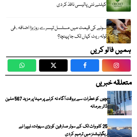
کیلئے نئی پالیسی نافذ کر دی
سونے کی قیمت میں مسلسل تیسرے روز بڑا اضافہ ، فی
تولہ ریٹ کہاں تک جا پہنچا؟
ہمیں فالو کریں
WhatsApp
Twitter
Facebook
Faceboo
متعلقہ خبریں
بچوں کو خطرات سے بروقت آگاہ نہ کرنے پر میٹا پر مزید 567 ملین
ڈالر جرمانہ
25 کلو واٹ تک کے سولر صارفین کو بڑی سہولت، نیپرا نے
ریگولیشنز میں ترمیم کردی