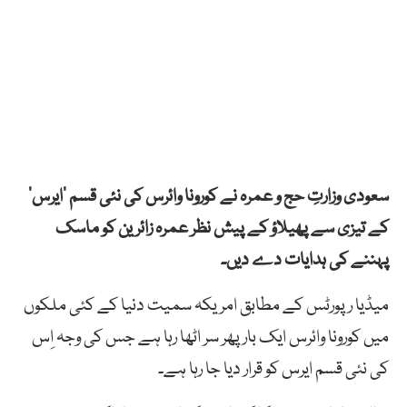
سعودی وزارتِ حج و عمرہ نے کورونا وائرس کی نئی قسم ‘ایرس’
کے تیزی سے پھیلاؤ کے پیش نظر عمرہ زائرین کو ماسک
پہننے کی ہدایات دے دیں۔
میڈیا رپورٹس کے مطابق امریکہ سمیت دنیا کے کئی ملکوں
میں کورونا وائرس ایک بار پھر سر اٹھا رہا ہے جس کی وجہ اِس
کی نئی قسم ایرس کو قرار دیا جا رہا ہے۔