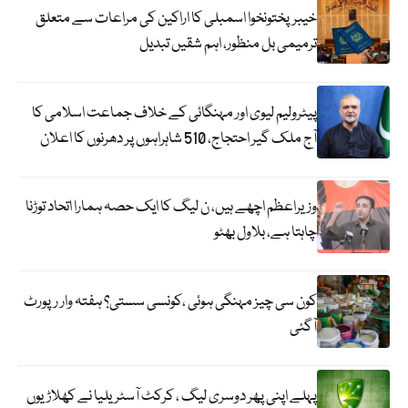
خیبرپختونخوا اسمبلی کا اراکین کی مراعات سے متعلق
ترمیمی بل منظور، اہم شقیں تبدیل
پیٹرولیم لیوی اور مہنگائی کے خلاف جماعت اسلامی کا
آج ملک گیر احتجاج، 510 شاہراہوں پر دھرنوں کا اعلان
وزیراعظم اچھے ہیں، ن لیگ کا ایک حصہ ہمارا اتحاد توڑنا
چاہتا ہے، بلاول بھٹو
کون سی چیز مہنگی ہوئی ،کونسی سستی؟ ہفتہ وار رپورٹ
آگئی
پہلے اپنی پھر دوسری لیگ ، کرکٹ آسٹریلیا نے کھلاڑیوں