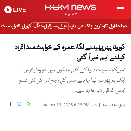
LIVE
7 Aug, 2026
صفحۂ اول
تازہ ترین
پاکستان
دنیا
ایران-اسرائیل جنگ
کھیل
انٹرٹینمنٹ
کورونا پھر پھیلنے لگا، عمرہ کے خواہشمند افراد
کیلئے اہم خبر آ گئی
امریکہ سمیت دنیا کے کئی ملکوں میں کورونا وائرس
ایک بار پھر سر اٹھا رہا ہے جس کی وجہ اِس کی نئی قسم
ایرس کو قرار دیا جا رہا ہے۔
|
شائع
August 16, 2023 6:26 PM
Hasnat Mughal