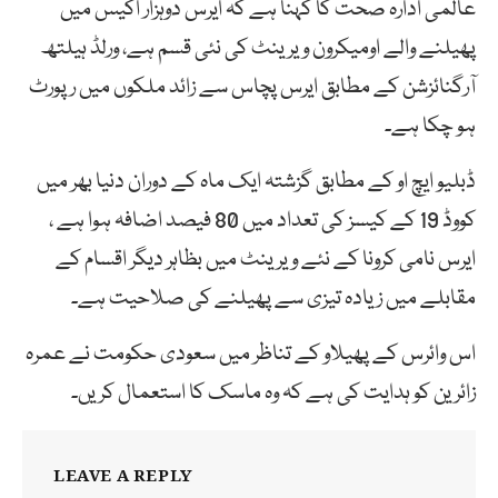
عالمی ادارہ صحت کا کہنا ہے کہ ایرس دوہزار اکیس میں
پھیلنے والے اومیکرون ویرینٹ کی نئی قسم ہے، ورلڈ ہیلتھ
آرگنائزشن کے مطابق ایرس پچاس سے زائد ملکوں میں رپورٹ
ہو چکا ہے۔
ڈبلیو ایچ او کے مطابق گزشتہ ایک ماہ کے دوران دنیا بھر میں
کووڈ 19 کے کیسز کی تعداد میں 80 فیصد اضافہ ہوا ہے ،
ایرس نامی کرونا کے نئے ویرینٹ میں بظاہر دیگر اقسام کے
مقابلے میں زیادہ تیزی سے پھیلنے کی صلاحیت ہے۔
اس وائرس کے پھیلاو کے تناظر میں سعودی حکومت نے عمرہ
زائرین کو ہدایت کی ہے کہ وہ ماسک کا استعمال کریں۔
LEAVE A REPLY