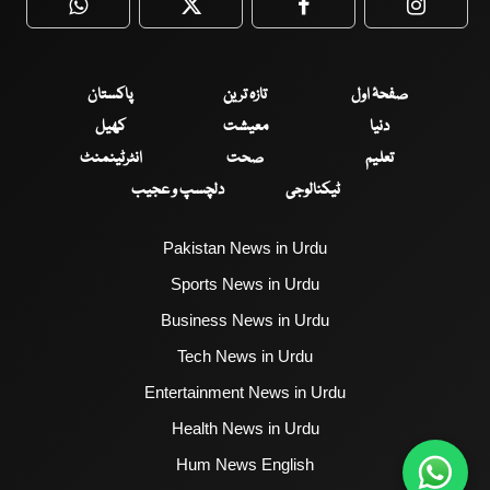
WhatsApp
Twitter
Facebook
Faceboo
صفحۂ اول
تازہ ترین
پاکستان
دنیا
معیشت
کھیل
تعلیم
صحت
انٹرٹینمنٹ
ٹیکنالوجی
دلچسپ و عجیب
Pakistan News in Urdu
Sports News in Urdu
Business News in Urdu
Tech News in Urdu
Entertainment News in Urdu
Health News in Urdu
Hum News English