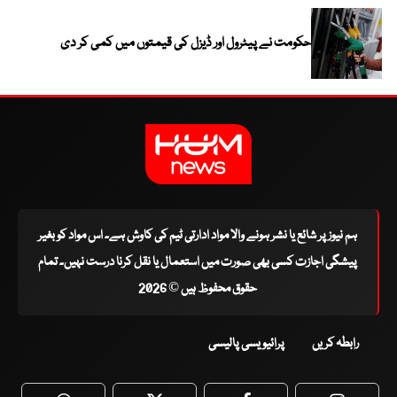
حکومت نے پیٹرول اور ڈیزل کی قیمتوں میں کمی کر دی
ہم نیوز پر شائع یا نشر ہونے والا مواد ادارتی ٹیم کی کاوش ہے۔ اس مواد کو بغیر
پیشگی اجازت کسی بھی صورت میں استعمال یا نقل کرنا درست نہیں۔ تمام
حقوق محفوظ ہیں © 2026
رابطہ کریں
پرائیویسی پالیسی