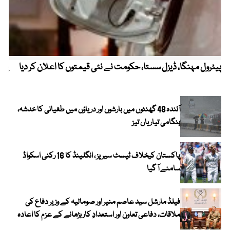
پیٹرول مہنگا، ڈیزل سستا، حکومت نے نئی قیمتوں کا اعلان کر دیا
پنج
آئندہ 48 گھنٹوں میں بارشوں اور دریاؤں میں طغیانی کا خدشہ،
ہنگامی تیاریاں تیز
پاکستان کیخلاف ٹیسٹ سیریز ، انگلینڈ کا 16 رکنی اسکواڈ
سامنے آ گیا
فیلڈ مارشل سید عاصم منیر اور صومالیہ کے وزیر دفاع کی
ملاقات، دفاعی تعاون اور استعدادِ کار بڑھانے کے عزم کا اعادہ