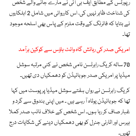
رپورٹس کے مطابق ایف بی آئی نے مارے جانے والے شخص
کی شناخت ظاہر نہیں کی، اس کارروائی میں شامل 2 اہلکاروں
نے بتایا کہ فائرنگ کے وقت ملزم کے پاس بھی اسلحہ موجود
تھا۔
امریکی صدر کی رہائش گاہ وائٹ ہاؤس سے کوکین برآمد
70 سالہ کریگ رابرٹسن نامی شخص نے کئی مرتبہ سوشل
میڈیا پر امریکی صدر جوبائیڈن کو دھمکیاں دی تھیں۔
کریگ رابرٹسن نے رواں ہفتے سوشل میڈیا پر پوسٹ میں کہا
تھا کہ جوبائیڈن یوٹاہ آ رہے ہیں ۔ میں اپنی بندوق سے گرد و
غبار صاف کر رہا ہوں۔ اس شخص کے خلاف نائب صدر کملا
ہیرس اور اٹارنی جنرل کو بھی دھمکیاں دینے کی شکایات درج
تھیں۔