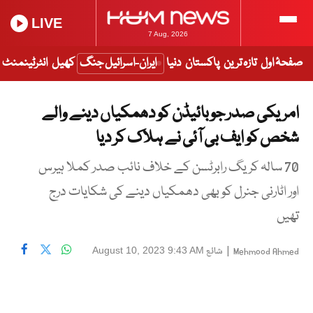
LIVE
7 Aug, 2026
صفحۂ اول
تازہ ترین
پاکستان
دنیا
ایران-اسرائیل جنگ
کھیل
انٹرٹینمنٹ
امریکی صدر جوبائیڈن کو دھمکیاں دینے والے
شخص کو ایف بی آئی نے ہلاک کر دیا
70 سالہ کریگ رابرٹسن کے خلاف نائب صدر کملا ہیرس
اور اٹارنی جنرل کو بھی دھمکیاں دینے کی شکایات درج
تھیں
|
شائع
August 10, 2023 9:43 AM
Mehmood Ahmed