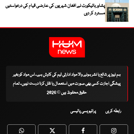
پشاور ہائیکورٹ نے افغان شہریوں کی عارضی قیام کی درخواستیں
مسترد کر دیں
ہم نیوز پر شائع یا نشر ہونے والا مواد ادارتی ٹیم کی کاوش ہے۔ اس مواد کو بغیر
پیشگی اجازت کسی بھی صورت میں استعمال یا نقل کرنا درست نہیں۔ تمام
حقوق محفوظ ہیں © 2026
رابطہ کریں
پرائیویسی پالیسی