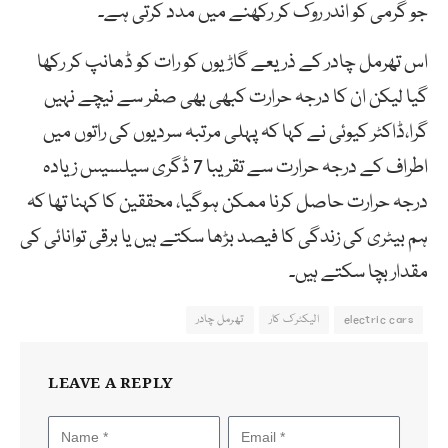
جو گرمی کو اندر روک کر رکھنے میں مدد کرتی ہے۔
اس تھرمل چادر کے ذریعے گاڑیوں کو رات کو ڈھانپ کر رکھا
گیا لیکن ان کا درجہ حرارت کبھی بھی صفر سے نیچے نہیں
گرا،ڈاکٹر کیوئی نے کہا کہ پہلی مرتبہ سردیوں کی راتوں میں
اطراف کے درجہ حرارت سے تقریبا 7 ڈگری سیلسیس زیادہ
درجہ حرارت حاصل کرنا ممکن ہوگیا، محققین کا کہنا تھا کہ
ہم بیٹری کی زندگی کا فیصد بڑھا سکتے ہیں یا برقی توانائی کی
مقدار بچا سکتے ہیں۔
electric cars
الیکٹرک کار
تھرمل چادر
LEAVE A REPLY