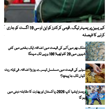
کیریبین پریمیئر لیگ ، قومی کرکٹرز کو این او سی 19 اگست کو جاری
آز
کرنے کا فیصلہ
چھی
ملک بھر میں آٹے کی قیمت میں اضافہ، ایک ہفتے میں کئی
شہروں میں 20 کلو تھیلا 100 روپے تک مہنگا
سونے کی قیمت میں مسلسل تیسرے روز بڑا اضافہ ، فی تولہ ریٹ
کہاں تک جا پہنچا؟
ویمنز ایشیا کپ 2026، پاکستان اور بھارت کا مقابلہ دبئی میں
ہو گا