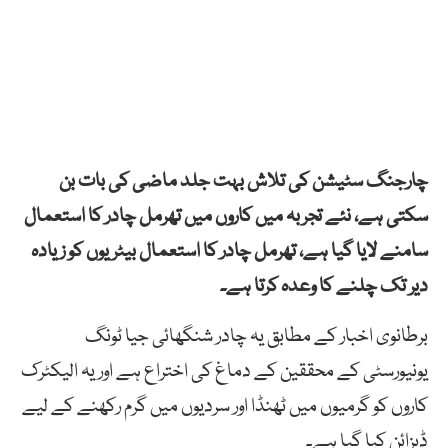
چارجنگ سٹیشن کی تلاش بہت جلد ماضی کی بات بن
سکتی ہے، نئے تجربہ میں کاروں میں تھرمل چادر کا استعمال
سامنے لایا گیا ہے، تھرمل چادر کا استعمال بیٹریوں کو زیادہ
دیر تک چلنے کا وعدہ کرتا ہے۔
برطانوی اخبار کے مطابق یہ چادر شنگھائی جیا ٹونگ
یونیورسٹی کے محققین کے دماغ کی اختراع ہے اور یہ الیکٹرک
کاروں کو گرمیوں میں ٹھنڈا اور سردیوں میں گرم رکھنے کے لیے
ڈیزائن کیا گیا ہے۔