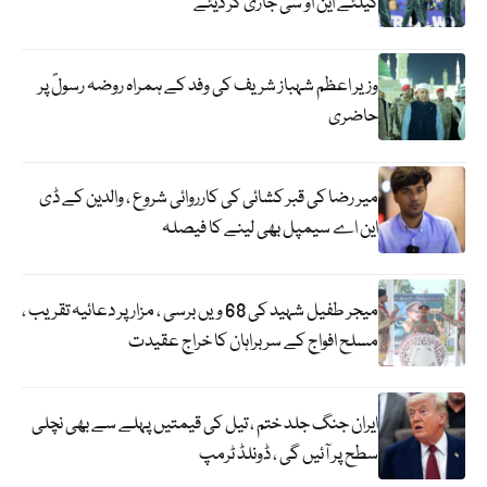
کیلئے این او سی جاری کر دیئے
وزیر اعظم شہباز شریف کی وفد کے ہمراہ روضہ رسولؐ پر
حاضری
میر رضا کی قبر کشائی کی کارروائی شروع ، والدین کے ڈی
این اے سیمپل بھی لینے کا فیصلہ
میجر طفیل شہید کی 68 ویں برسی ، مزار پر دعائیہ تقریب ،
مسلح افواج کے سربراہان کا خراج عقیدت
ایران جنگ جلد ختم ، تیل کی قیمتیں پہلے سے بھی نچلی
سطح پر آئیں گی ، ڈونلڈ ٹرمپ