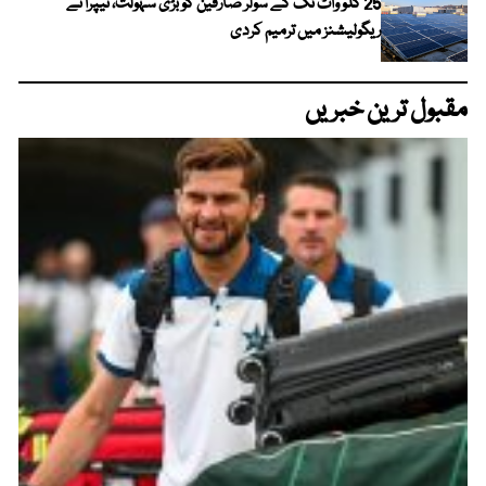
25 کلو واٹ تک کے سولر صارفین کو بڑی سہولت، نیپرا نے
ریگولیشنز میں ترمیم کردی
مقبول ترین خبریں