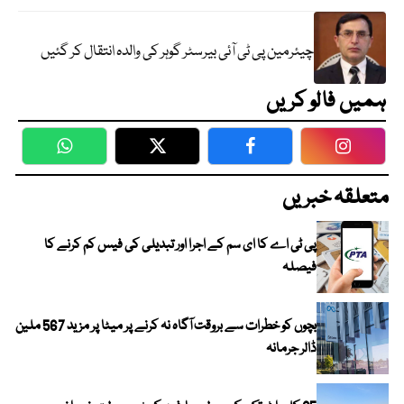
چیئرمین پی ٹی آئی بیرسٹر گوہر کی والدہ انتقال کر گئیں
ہمیں فالو کریں
WhatsApp
Twitter
Facebook
Faceboo
متعلقہ خبریں
پی ٹی اے کا ای سم کے اجرا اور تبدیلی کی فیس کم کرنے کا
فیصلہ
بچوں کو خطرات سے بروقت آگاہ نہ کرنے پر میٹا پر مزید 567 ملین
ڈالر جرمانہ