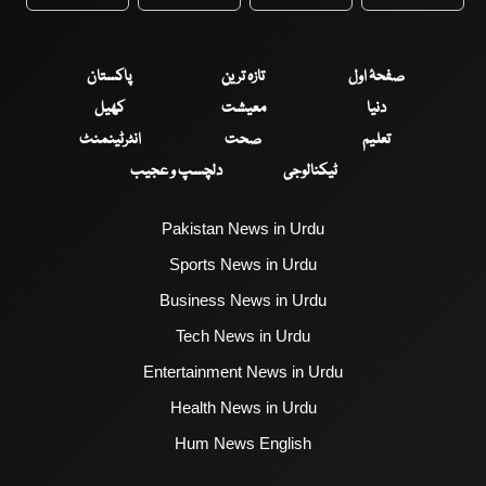
WhatsApp
Twitter
Facebook
Faceboo
صفحۂ اول
تازہ ترین
پاکستان
دنیا
معیشت
کھیل
تعلیم
صحت
انٹرٹینمنٹ
ٹیکنالوجی
دلچسپ و عجیب
Pakistan News in Urdu
Sports News in Urdu
Business News in Urdu
Tech News in Urdu
Entertainment News in Urdu
Health News in Urdu
Hum News English