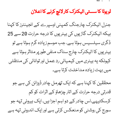
ٹویوٹا کا سستی الیکٹرک کار لانچ کرنے کا اعلان
جنرل الیکٹرک چارجنگ کمپنی اوسپرے کے انجینئرز کا کہنا
ہیکہ الیکٹرک گاڑیوں کی بیٹریوں کا درجہ حرارت 20 سے 25
ڈگری سیلسیس ہوتا ہے، جب موسم زیادہ گرم ہوتا ہے تو
بیٹریوں کا الیکٹرک چارج سٹاک منفی طور پر متاثر ہوتا ہے
کیونکہ یہ بیٹری میں کیمیائی رد عمل اور توانائی کی منتقلی
میں بہت زیادہ مداخلت کرتا ہے۔
محققین کا کہنا ہے کہ ایک تھرمل چادر ڈیزائن کی ہے جو
قدرتی درجہ حرارت کے اتار چڑھاؤ کے اثرات کو کم
کرسکتیہے،اس چادر کے دو اہم اجزا ہیں، ایک بیرونی تہہ جو
سورج کی روشنی کو منعکس کرتی ہے اور ایک اندرونی تہہ ہے