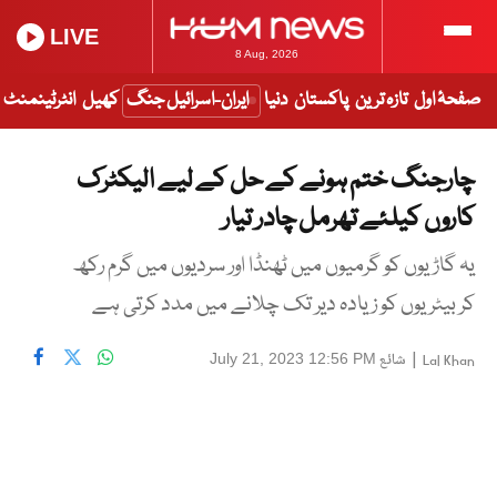
LIVE
8 Aug, 2026
صفحۂ اول
تازہ ترین
پاکستان
دنیا
ایران-اسرائیل جنگ
کھیل
انٹرٹینمنٹ
چارجنگ ختم ہونے کے حل کے لیے الیکٹرک
کاروں کیلئے تھرمل چادر تیار
یہ گاڑیوں کو گرمیوں میں ٹھنڈا اور سردیوں میں گرم رکھ
کر بیٹریوں کو زیادہ دیر تک چلانے میں مدد کرتی ہے
|
شائع
July 21, 2023 12:56 PM
Lal Khan