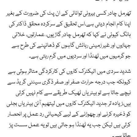
تھرمل چادر کسی بیرونی توانائی کے ان پٹ کی ضرورت کے بغیر
اپنا کام انجام دیتی ہے،اس تحقیق کے سرکردہ محقق ڈاکٹر کی
ہانگ کیوئی نے کہا کہ تھرمل چادر گاڑیوں، عمارتوں، خلائی
جہازوں اور غیر زمینی رہائش گاہوں کو ڈھانپنے کی طرح ہے
جو گرمیوں میں ٹھنڈا اور سردیوں میں گرم رہتی ہے۔
شدید سردی میں الیکٹرک کاروں کی کارکردگی متاثر ہوتی ہے
کیونکہ جب درجہ حرارت صفر اور صفر ڈگری سینٹی گریڈ سے
نیچے جاتا ہے تو بیٹریاں ٹھیک طریقے سے کام نہیں کرتی
ہیں،زیادہ تر جدید الیکٹرک کاروں میں لیتھیم آئن بیٹریاں بجلی
کو ذخیرہ کرنے اور چھوڑنے کے لیے کیمیائی رد عمل پر انحصار
کرتی ہیں لیکن جب یہ ٹھنڈا ہو جاتی ہیں تو یہ عمل سست پڑ
جاتا ہے۔