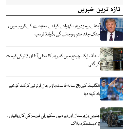
تازہ ترین خبریں
آبنائے ہرمز دوبارہ کھولنے کیلئے معاہدے کے قریب ہیں ،
جنگ جلد ختم ہو جائے گی ، ڈونلڈ ٹرمپ
اسٹاک ایکسچینج میں کاروبار کا منفی آغاز ، ڈالر کی قیمت
گر گئی
انگلینڈ کے 25 سالہ فاسٹ باؤلر جان ٹرنر نے کرکٹ کو خیر
باد کہہ دیا
جنوبی وزیرستان اور دیر میں سکیورٹی فورسز کی کارروائیاں ،
10دہشتگرد ہلاک