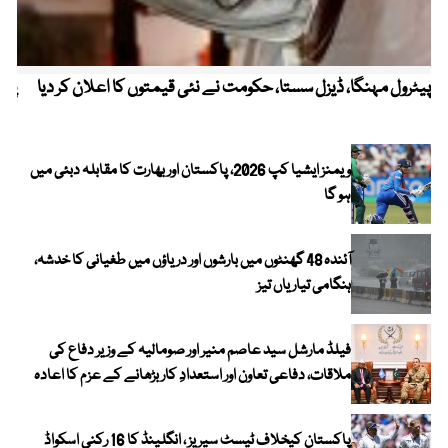
پیٹرول مہنگا، ڈیزل سستا، حکومت نے نئی قیمتوں کا اعلان کر دیا
پنج
ویمنز ایشیا کپ 2026، پاکستان اور بھارت کا مقابلہ دبئی میں
ہو گا
آئندہ 48 گھنٹوں میں بارشوں اور دریاؤں میں طغیانی کا خدشہ،
ہنگامی تیاریاں تیز
فیلڈ مارشل سید عاصم منیر اور صومالیہ کے وزیر دفاع کی
ملاقات، دفاعی تعاون اور استعدادِ کار بڑھانے کے عزم کا اعادہ
پاکستان کیخلاف ٹیسٹ سیریز ، انگلینڈ کا 16 رکنی اسکواڈ