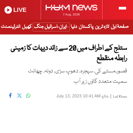
LIVE
7 Aug, 2026
صفحۂ اول
تازہ ترین
پاکستان
دنیا
ایران-اسرائیل جنگ
کھیل
انٹرٹینمنٹ
ستلج کے اطراف میں 20 سے زائد دیہات کا زمینی
رابطہ منقطع
قصور،مستے کی، سہجرہ، دھوپ سڑی، دونہ، چھانٹ
سمیت متعدد گاؤں زیر آب
|
شائع
July 13, 2023 10:41 AM
Lal Khan