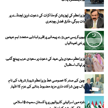
10دہشتگرد ہلاک
وزیراعظم کی اپوزیشن کو مذاکرات کی دعوت، اوپن ایجنڈے پر
بات ہوگی، طارق فضل چودھری
بیوروکریسی میں بڑے پیمانے پر تقرر و تبادلے، متعدد اہم عہدوں
پر نئی تعیناتیاں
وزیراعظم سعودی ولی عہد کی دعوت پر سعودی عرب پہنچ گئے،
پر تپاک استقبال
چین کے صدر کا خصوصی خط وزیراعظم شہباز شریف کے نام،
پاک چین شراکت داری مزید مضبوط بنانے کے عزم کا اظہار
غزہ میں اسرائیلی کارروائیوں پر پاکستان سمیت 8 اسلامی