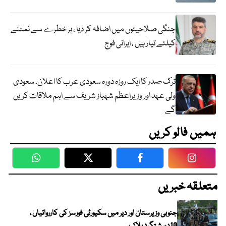
جنگی صلاحیتوں میں اضافہ کر دیا ، ہر خطرے سے نمٹنے
کیلئے تیار ہیں ، ایرانی فوج
ترک صدر کا ایک روزہ دورہ سعودی عرب کا اعلان، سعودی
ولی عہد اور وزیراعظم شہباز شریف سے اہم ملاقات کریں
گے
ہمیں فالو کریں
WhatsApp
Twitter
Facebook
Faceboo
متعلقہ خبریں
جنوبی وزیرستان اور دیر میں سکیورٹی فورسز کی کارروائیاں ،