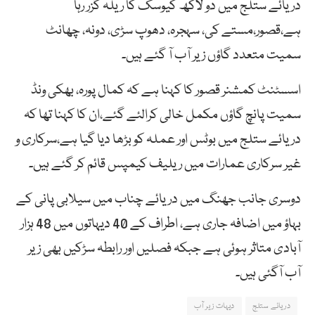
دریائے ستلج میں دو لاکھ کیوسک کا ریلہ گزر رہا
ہے،قصور،مستے کی، سہجرہ، دھوپ سڑی، دونہ، چھانٹ
سمیت متعدد گاؤں زیر آب آ گئے ہیں۔
اسسٹنٹ کمشنر قصور کا کہنا ہے کہ کمال پورہ، بھکی ونڈ
سمیت پانچ گاؤں مکمل خالی کرالئے گئے،ان کا کہنا تھا کہ
دریائے ستلج میں بوٹس اور عملہ کو بڑھا دیا گیا ہے،سرکاری و
غیر سرکاری عمارات میں ریلیف کیمپس قائم کر گئے ہیں۔
دوسری جانب جھنگ میں دریائے چناب میں سیلابی پانی کے
بہاؤ میں اضافہ جاری ہے، اطراف کے 40 دیہاتوں میں 48 ہزار
آبادی متاثر ہوئی ہے جبکہ فصلیں اور رابطہ سڑکیں بھی زیر
آب آگئی ہیں۔
دریائے ستلج
دیہات زیر آب