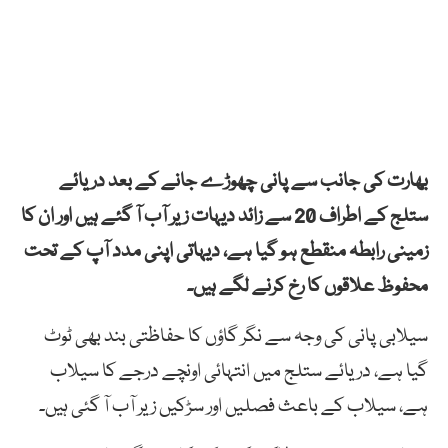
بھارت کی جانب سے پانی چھوڑے جانے کے بعد دریائے
ستلج کے اطراف 20 سے زائد دیہات زیر آب آ گئے ہیں اور ان کا
زمینی رابطہ منقطع ہو گیا ہے، دیہاتی اپنی مدد آپ کے تحت
محفوظ علاقوں کا رخ کرنے لگے ہیں۔
سیلابی پانی کی وجہ سے نگر گاؤں کا حفاظتی بند بھی ٹوٹ
گیا ہے، دریائے ستلج میں انتہائی اونچے درجے کا سیلاب
ہے، سیلاب کے باعث فصلیں اور سڑکیں زیر آب آ گئی ہیں۔