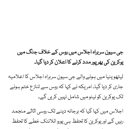
جی سیون سربراہ اجلاس میں روس کے خلاف جنگ میں
یوکرین کی بھرپور مدد کرنے کا اعلان کر دیا گیا۔
لیتھوینیا میں ہونے والے جی سیون سربراہ اجلاس کا اعلامیہ
جاری کر دیا گیا۔ امریکہ نے کہا کہ روس سے تنازع ختم ہونے
تک یوکرین کو نیٹو میں شامل نہیں کریں گے۔
اجلاس میں کہا گیا کہ ہرجانہ دینے تک روسی اثاثے منجمد
رہیں گے اور یوکرین کا تحفظ ہی یورو اٹلانٹک خطے کا تحفظ