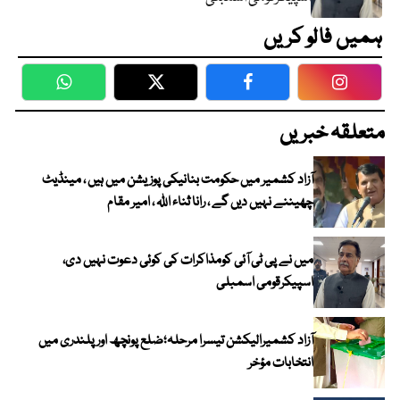
ہمیں فالو کریں
WhatsApp
Twitter
Facebook
Faceboo
متعلقہ خبریں
آزاد کشمیر میں حکومت بنانیکی پوزیشن میں ہیں ، مینڈیٹ
چھیننے نہیں دیں گے ، رانا ثناء اللہ ، امیر مقام
میں نے پی ٹی آئی کومذاکرات کی کوئی دعوت نہیں دی،
اسپیکرقومی اسمبلی
آزاد کشمیرالیکشن تیسرا مرحلہ؛ضلع پونچھ اور پلندری میں
انتخابات مؤخر