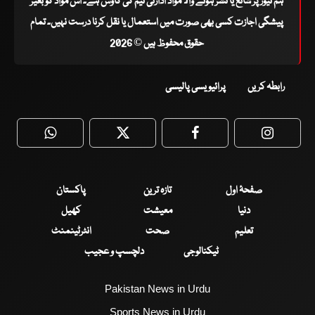
ہم نیوز پر شائع یا نشر ہونے والا مواد ادارتی ٹیم کی کاوش ہے۔ اس مواد کو بغیر
پیشگی اجازت کسی بھی صورت میں استعمال یا نقل کرنا درست نہیں۔ تمام
حقوق محفوظ ہیں © 2026
رابطہ کریں
پرائیویسی پالیسی
WhatsApp
Twitter
Facebook
Faceboo
صفحۂ اول
تازہ ترین
پاکستان
دنیا
معیشت
کھیل
تعلیم
صحت
انٹرٹینمنٹ
ٹیکنالوجی
دلچسپ و عجیب
Pakistan News in Urdu
Sports News in Urdu