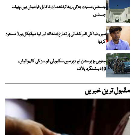
جسٹس مسرت ہلالی ریٹائر؛خدمات ناقابل فراموش ہیں،چیف
جسٹس
میر رضا کی قبر کشائی پر تنازع،اہلخانہ نے نیا میڈیکل بورڈ مسترد
کردیا
جنوبی وزیرستان اور دیر میں سکیورٹی فورسز کی کارروائیاں ،
10دہشتگرد ہلاک
مقبول ترین خبریں