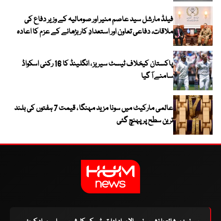
فیلڈ مارشل سید عاصم منیر اور صومالیہ کے وزیر دفاع کی
ملاقات، دفاعی تعاون اور استعدادِ کار بڑھانے کے عزم کا اعادہ
پاکستان کیخلاف ٹیسٹ سیریز ، انگلینڈ کا 16 رکنی اسکواڈ
سامنے آ گیا
عالمی مارکیٹ میں سونا مزید مہنگا ، قیمت 7 ہفتوں کی بلند
ترین سطح پر پہنچ گئی