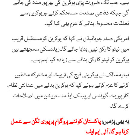
ہے۔ جب تک ضرورت پڑی یوکرین کی بھرپور مدد کی جائے
گی جبکہ دفاعی صنعت مستحکم کرنے اور یوکرین سے
تعلقات مضبوط بنانے کا عزم بھی کیا گیا۔
امریکی صدر جوبائیڈن نے کہا کہ یوکرین کو مستقبل قریب
میں نیٹو کا رکن نہیں بنایا جائے گا۔ زیلنسکی سمجھتے ہیں
یوکرین کو نیٹو کا رکن بنانے سے زیادہ کیا اہم ہے۔
نیٹوممالک نے یوکرینی فوج کی تربیت اور مشترکہ مشقیں
کرنے کا عزم کرتے ہوئے کہا کہ یوکرین بدلے میں عدالتی نظام،
کارپوریٹ گورننس اور پبلک ایڈمنسٹریشن میں اصلاحات
کرے گا۔
یہ بھی پڑھیں:
پاکستان کو نئے پروگرام پر پوری لگن سے عمل
کرنا ہو گا، آئی ایم ایف