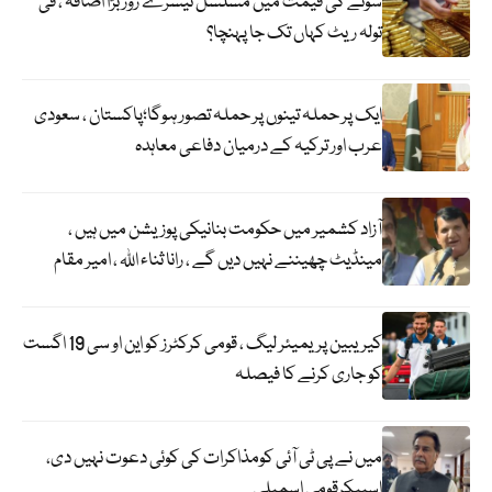
سونے کی قیمت میں مسلسل تیسرے روز بڑا اضافہ ، فی
تولہ ریٹ کہاں تک جا پہنچا؟
ایک پر حملہ تینوں پر حملہ تصور ہوگا؛پاکستان ، سعودی
عرب اور ترکیہ کے درمیان دفاعی معاہدہ
آزاد کشمیر میں حکومت بنانیکی پوزیشن میں ہیں ،
مینڈیٹ چھیننے نہیں دیں گے ، رانا ثناء اللہ ، امیر مقام
کیریبین پریمیئر لیگ ، قومی کرکٹرز کو این او سی 19 اگست
کو جاری کرنے کا فیصلہ
میں نے پی ٹی آئی کومذاکرات کی کوئی دعوت نہیں دی،
اسپیکرقومی اسمبلی