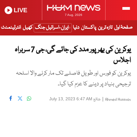
LIVE
7 Aug, 2026
صفحۂ اول
تازہ ترین
پاکستان
دنیا
ایران-اسرائیل جنگ
کھیل
انٹرٹینمنٹ
یوکرین کی بھرپور مدد کی جائے گی، جی 7 سربراہ
اجلاس
یوکرین کو فورس اور طویل فاصلے تک مار کرنے والا اسلحہ
ترجیحی بنیاد پر دینے کا عزم کیا گیا۔
|
شائع
July 13, 2023 6:47 AM
Ahmed Hussain