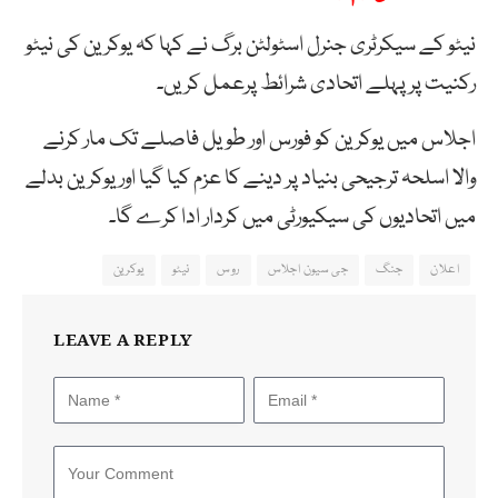
نیٹو کے سیکرٹری جنرل اسٹولٹن برگ نے کہا کہ یوکرین کی نیٹو
رکنیت پر پہلے اتحادی شرائط پرعمل کریں۔
اجلاس میں یوکرین کو فورس اور طویل فاصلے تک مار کرنے
والا اسلحہ ترجیحی بنیاد پر دینے کا عزم کیا گیا اور یوکرین بدلے
میں اتحادیوں کی سیکیورٹی میں کردار ادا کرے گا۔
اعلان
جنگ
جی سیون اجلاس
روس
نیٹو
یوکرین
LEAVE A REPLY