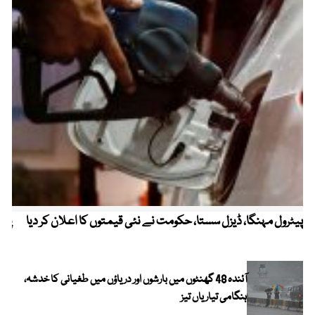
پیٹرول مہنگا، ڈیزل سستا، حکومت نے نئی قیمتوں کا اعلان کر دیا
پنج
آئندہ 48 گھنٹوں میں بارشوں اور دریاؤں میں طغیانی کا خدشہ،
ہنگامی تیاریاں تیز