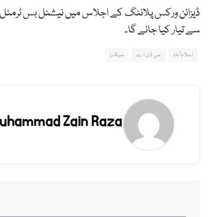
سے تیار کیا جائے گا۔
اسلام آباد
سی ڈی اے
سیکٹرز
uhammad Zain Raza