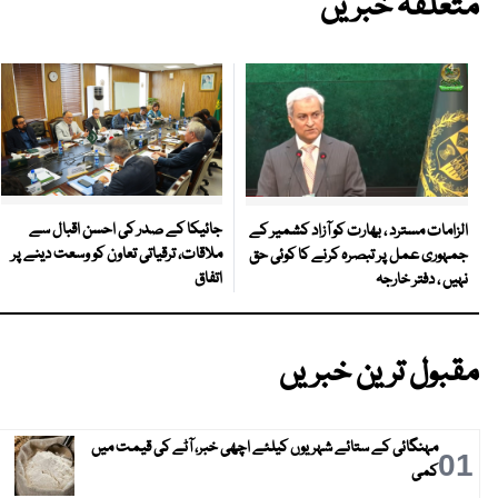
متعلقہ خبریں
جائیکا کے صدر کی احسن اقبال سے
الزامات مسترد ، بھارت کو آزاد کشمیر کے
ملاقات، ترقیاتی تعاون کو وسعت دینے پر
جمہوری عمل پر تبصرہ کرنے کا کوئی حق
اتفاق
نہیں ، دفتر خارجہ
مقبول ترین خبریں
مہنگائی کے ستائے شہریوں کیلئے اچھی خبر، آٹے کی قیمت میں
01
کمی