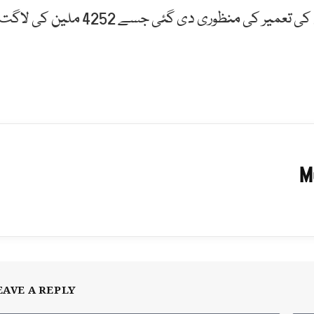
ڈیزائن ورکس پلاننگ کے اجلاس میں نیشنل بس ٹرمنل کی تعمیر کی منظوری دی گئی جسے 4252 ملین کی لاگ
M
EAVE A REPLY