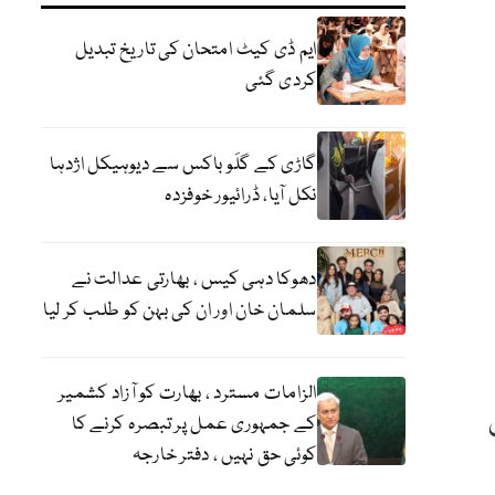
ایم ڈی کیٹ امتحان کی تاریخ تبدیل
کردی گئی
گاڑی کے گلَو باکس سے دیوہیکل اژدہا
نکل آیا، ڈرائیور خوفزدہ
دھوکا دہی کیس ، بھارتی عدالت نے
سلمان خان اور ان کی بہن کو طلب کر لیا
الزامات مسترد ، بھارت کو آزاد کشمیر
کے جمہوری عمل پر تبصرہ کرنے کا
کوئی حق نہیں ، دفتر خارجہ