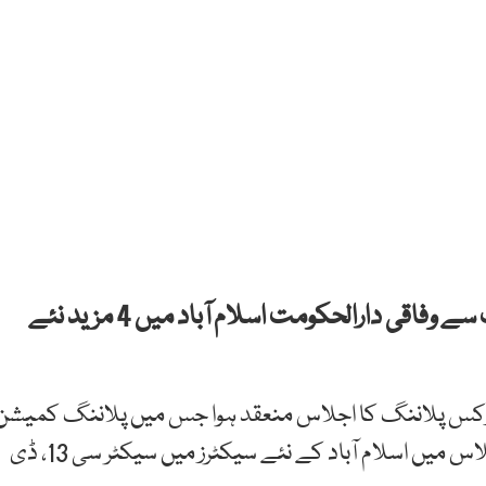
کیپیٹل ڈیولپمنٹ اتھارٹی (سی ڈی اے) کی جانب سے وفاقی دارالحکومت اسلام آباد میں 4 مزید نئے
ورکس پلاننگ کا اجلاس منعقد ہوا جس میں پلاننگ کمیشن
افسران سمیت سی ڈی اے بورڈ ممبرز شریک ہوئے۔ اجلاس میں اسلام آباد کے نئے سیکٹرز میں سیکٹر سی 13، ڈی