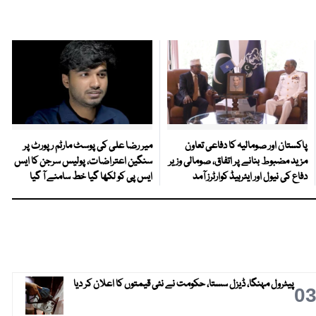
پاکستان اور صومالیہ کا دفاعی تعاون
میر رضا علی کی پوسٹ مارٹم رپورٹ پر
مزید مضبوط بنانے پر اتفاق، صومالی وزیر
سنگین اعتراضات، پولیس سرجن کا ایس
دفاع کی نیول اور ایئرہیڈ کوارٹرز آمد
ایس پی کو لکھا گیا خط سامنے آ گیا
پیٹرول مہنگا، ڈیزل سستا، حکومت نے نئی قیمتوں کا اعلان کر دیا
0