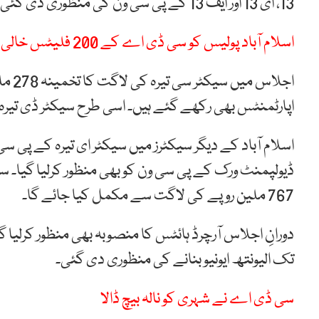
13، ای 13 اور ایف 13 کے پی سی ون کی منظوری دی گئی۔
اسلام آباد پولیس کو سی ڈی اے کے 200 فلیٹس خالی کرنے کا حکم
اپارٹمنٹس بھی رکھے گئے ہیں۔ اسی طرح سیکٹر ڈی تیرہ 5 ہزار 468 پلاٹس پر مشتمل ہے۔
اسلام آباد کے دیگر سیکٹرز میں سیکٹر ای تیرہ کے پی س
767 ملین روپے کی لاگت سے مکمل کیا جائے گا۔
تک الیونتھ ایونیو بنانے کی منظوری دی گئی۔
سی ڈی اے نے شہری کو نالہ بیچ ڈالا