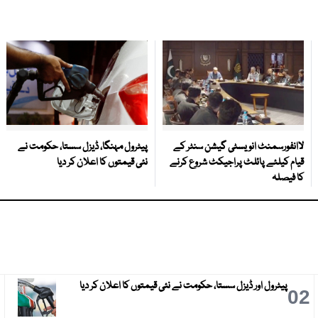
لاانفورسمنٹ انویسٹی گیشن سنٹر کے
پیٹرول مہنگا، ڈیزل سستا، حکومت نے
قیام کیلئے پائلٹ پراجیکٹ شروع کرنے
نئی قیمتوں کا اعلان کر دیا
کا فیصلہ
پیٹرول اور ڈیزل سستا، حکومت نے نئی قیمتوں کا اعلان کر دیا
3
02