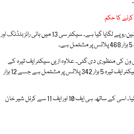
اجلاس میں سیکٹر سی تیرہ کی لاگت کا تخمینہ 278 ملین روپے لگایا گیا ہے۔ سیکٹر سی 13 میں ہائی رائز بلڈنگ اور
ی ون کی منظوری دی گئی۔ علاوہ ازیں سیکٹر ایف تیرہ کے
ڈیولپمنٹ ورک کے پی سی ون کو بھی منظور کرلیا گیا۔ سیکٹر ایف تیرہ 5 ہزار 342 پلاٹس پر مشتمل ہے جسے 12 ہزار
دورانِ اجلاس آرچرڈ ہائٹس کا منصوبہ بھی منظور کرلیا گیا۔ اسی کے ساتھ ہی ایف 10 اور ایف 11 سے کرنل شیر خان