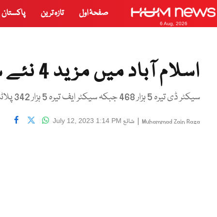
صفحۂ اول
تازہ ترین
پاکستان
6 Aug, 2026
اسلام آباد میں مزید 4 نئے سیکٹرز بنانے کی منظوری
سیکٹر ڈی تیرہ 5 ہزار 468 جبکہ سیکٹر ایف تیرہ 5 ہزار 342 پلاٹس پر مشتمل ہے
|
شائع
July 12, 2023 1:14 PM
Muhammad Zain Raza