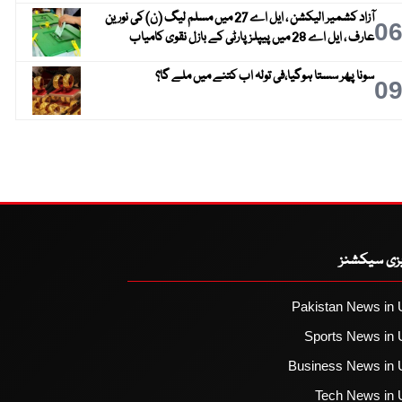
آزاد کشمیر الیکشن ، ایل اے 27 میں مسلم لیگ (ن) کی نورین
0
عارف ، ایل اے 28 میں پیپلز پارٹی کے بازل نقوی کامیاب
سونا پھر سستا ہوگیا،فی تولہ اب کتنے میں ملے گا؟
0
یزی سیکشنز
Pakistan News in 
Sports News in 
Business News in 
Tech News in 