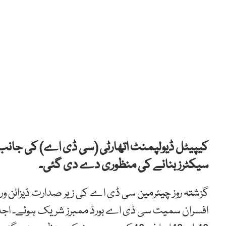
سیکٹرز بنانے کی منظوری دے دی گئی۔
گزشتہ روز چیئرمین سی ڈی اے کی زیر صدارت ڈیزائن 