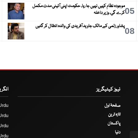
موجودہ نظام کہیں نہیں جا رہا، حکومت اپنی آئینی مدت مکمل
6
05
کرے گی، وزیر داخلہ
پشاور زلمی کے مالک جاوید آفریدی کی والدہ انتقال کر گئیں
9
08
نیوز کیٹیگریز
انگر
صفحۂ اول
Urdu
تازہ ترین
Urdu
پاکستان
Urdu
دنیا
Urdu