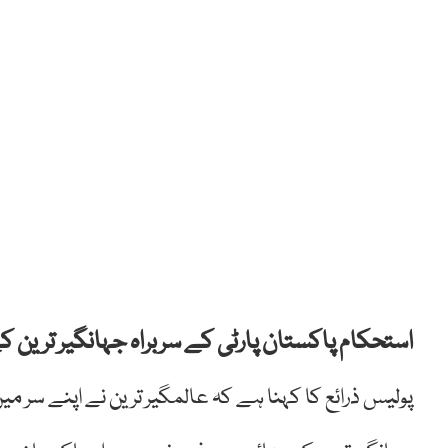
استحکام پاکستان پارٹی کے سربراہ جہانگیر ترین 
پولیس ذرائع کا کہنا ہے کہ عالمگیر ترین نے اپنے سر م