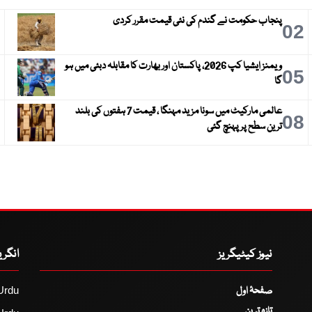
پنجاب حکومت نے گندم کی نئی قیمت مقرر کردی
3
02
ویمنز ایشیا کپ 2026، پاکستان اور بھارت کا مقابلہ دبئی میں ہو
6
05
گا
عالمی مارکیٹ میں سونا مزید مہنگا ، قیمت 7 ہفتوں کی بلند
9
08
ترین سطح پر پہنچ گئی
نیوز کیٹیگریز
انگر
صفحۂ اول
Urdu
تازہ ترین