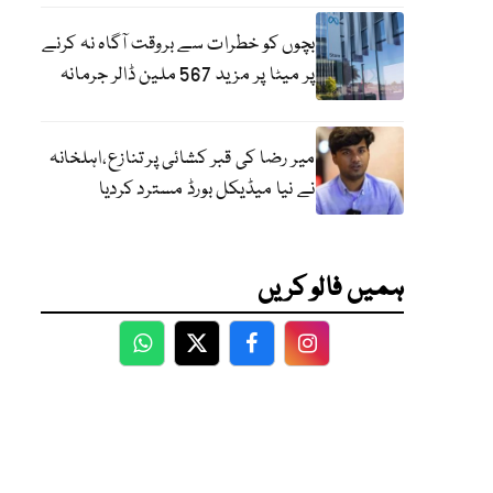
بچوں کو خطرات سے بروقت آگاہ نہ کرنے
پر میٹا پر مزید 567 ملین ڈالر جرمانہ
میر رضا کی قبر کشائی پر تنازع،اہلخانہ
نے نیا میڈیکل بورڈ مسترد کردیا
ہمیں فالو کریں
WhatsApp
Twitter
Facebook
Facebook