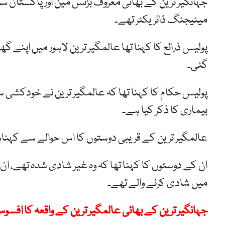
جہانگیر ترین کے بھائی معروف بزنس مین اور پاکستان س
مینیجنگ ڈائریکٹر تھے۔
پولیس ذرائع کا کہنا تھا عالمگیر ترین لاہور میں اپنے گ
گئی۔
پولیس حکام کا کہنا تھا کہ عالمگیر ترین نے خودکشی 
بیماری کا ذکر کیا ہے۔
عالمگیر ترین کے قریبی دوستوں کا اس حوالے سے کہناہ
میں شادی کرنے والے تھے۔
جہانگیر ترین کے بھائی عالمگیر ترین کے واقعہ کا اف