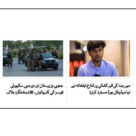
میر رضا کی قبر کشائی پر تنازع،اہلخانہ نے
جنوبی وزیرستان اور دیر میں سکیورٹی
نیا میڈیکل بورڈ مسترد کردیا
فورسز کی کارروائیاں ، 10دہشتگرد ہلاک