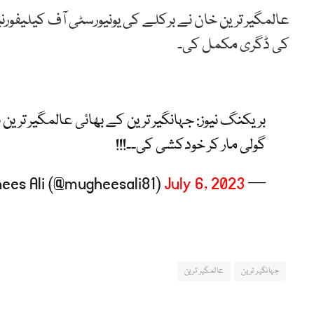
عالمگیر ترین خان نے برکلے کی یونیورسٹی آف کیلیفورنیا
کی ڈگری مکمل کی۔
بریکنگ نیوز: جہانگیر ترین کے بھائی عالمگیر ترین
گولی مار کر خودکشی کی۔۔!!!
July 6, 2023
— Mughees Ali (@mugheesali81)
جہانگیر ترین
عالمگیر ترین