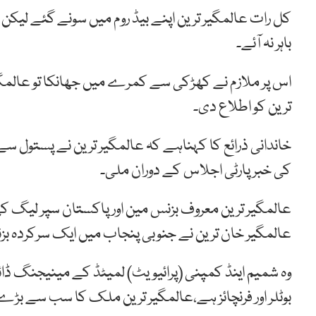
کل رات عالمگیر ترین اپنے بیڈ روم میں سونے گئے لیکن
باہر نہ آئے۔
اس پر ملازم نے کھڑکی سے کمرے میں جھانکا تو عالمگیرت
ترین کو اطلاع دی۔
خاندانی ذرائع کا کہناہے کہ عالمگیر ترین نے پستول سے
کی خبر پارٹی اجلاس کے دوران ملی۔
عالمگیر ترین معروف بزنس مین اور پاکستان سپر لیگ کی
عالمگیر خان ترین نے جنوبی پنجاب میں ایک سرکردہ بزنس م
وہ شمیم اینڈ کمپنی (پرائیویٹ) لمیٹڈ کے مینیجنگ ڈا
بوٹلر اور فرنچائز ہے،عالمگیر ترین ملک کا سب سے بڑ