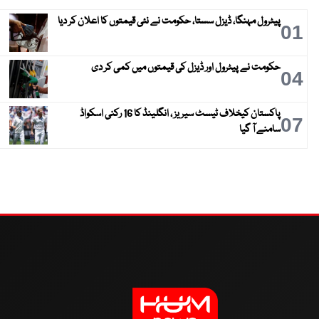
پیٹرول مہنگا، ڈیزل سستا، حکومت نے نئی قیمتوں کا اعلان کر دیا
01
حکومت نے پیٹرول اور ڈیزل کی قیمتوں میں کمی کر دی
04
پاکستان کیخلاف ٹیسٹ سیریز ، انگلینڈ کا 16 رکنی اسکواڈ
07
سامنے آ گیا