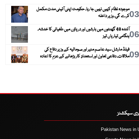
موجودہ نظام کہیں نہیں جا رہا، حکومت اپنی آئینی مدت مکمل
0
کرے گی، وزیر داخلہ
آئندہ 48 گھنٹوں میں بارشوں اور دریاؤں میں طغیانی کا خدشہ،
0
ہنگامی تیاریاں تیز
فیلڈ مارشل سید عاصم منیر اور صومالیہ کے وزیر دفاع کی
0
ملاقات، دفاعی تعاون اور استعدادِ کار بڑھانے کے عزم کا اعادہ
یزی سیکشنز
Pakistan News in 