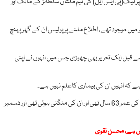
پر لیگ(پی ایس ایل) کی ٹیم ملتان سلطانز کے مالک اور
ھر میں موجود تھے، اطلاع ملنے پر پولیس ان کے گھر پہنچ
سے قبل ایک تحریر بھی چھوڑی جس میں انہوں نے اپنی
ے کہ انہیں ان کی بیماری کاعلم نہیں ہے۔
ان کے دوستوں کا کہنا تھا کہ وہ غیر شادی شدہ تھے، ان کی عمر 63 سال تھی اور ان کی منگنی ہوئی تھی اور دسمبر
سوس ہے، محسن نقوی