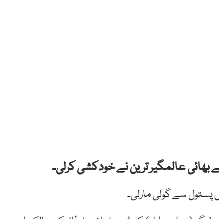
کے بھائی عالمگیر ترین نے خودکشی کرلی۔
یں پستول سے گولی مارلی۔