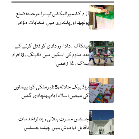
آزاد کشمیرالیکشن تیسرا مرحلہ؛ضلع
پونچھ اور پلندری میں انتخابات مؤخر
بینکاک ، دادا اور دادی کو قتل کرنے کے
بعد ملزم کی اسکول میں فائرنگ ، 8 افراد
ہلاک ، 14 زخمی
براڈ پیک حادثہ،5غیرملکی کوہ پیماؤں
کی میتیں اسلام آبادپہنچادی گئیں
جسٹس مسرت ہلالی ریٹائر؛خدمات
ناقابل فراموش ہیں،چیف جسٹس