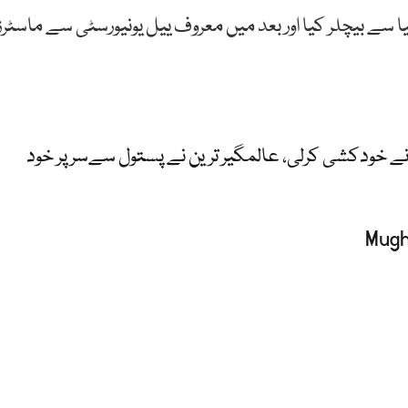
 سے بیچلر کیا اور بعد میں معروف ییل یونیورسٹی سے ماسٹرز
 نے خودکشی کرلی، عالمگیر ترین نے پستول سےسر پر خود