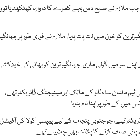
 جب ملازم نے صبح دس بجے کمرے کا دروازہ کھٹکھٹایا تو وہ
رین کو خون میں لت پت پایا، ملازم نے فوری طور پر جہانگیر
 اپنے سر میں گولی ماری، جہانگیر ترین کو بھائی کی خودکشی
 ٹیم ملتان سلطانز کے مالک اور مینیجنگ ڈائریکٹر تھے،
ین کے طور پر اپنا نام بنایا۔
ئریکٹر تھے، جو جنوبی پنجاب کے لیے پیپسی کولا کی آفیشل
ے پانی صاف کرنے کا پلانٹ بھی چلارہے تھے۔