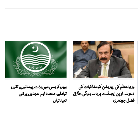
وزیراعظم کی اپوزیشن کو مذاکرات کی
بیوروکریسی میں بڑے پیمانے پر تقرر و
دعوت، اوپن ایجنڈے پر بات ہوگی، طارق
تبادلے، متعدد اہم عہدوں پر نئی
فضل چودھری
تعیناتیاں