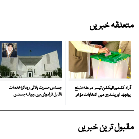
متعلقہ خبریں
جسٹس مسرت ہلالی ریٹائر؛خدمات
آزاد کشمیرالیکشن تیسرا مرحلہ؛ضلع
ناقابل فراموش ہیں،چیف جسٹس
پونچھ اور پلندری میں انتخابات مؤخر
مقبول ترین خبریں