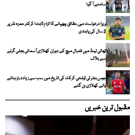
سامنے آ گیا
ویزا درخواست میں حقائق چھپانےکا الزام ثابت؛ کرکٹر حمزہ نذر پر
2 سال کی پابندی
تھائی لینڈ میں فٹبال میچ کے دوران کھلاڑی آسمانی بجلی گرنے
سے ہلاک
جوس بٹلر ٹی ٹوئنٹی کرکٹ کی تاریخ میں سب سے زیادہ رنز بنانے
والے کھلاڑی بن گئے
مقبول ترین خبریں