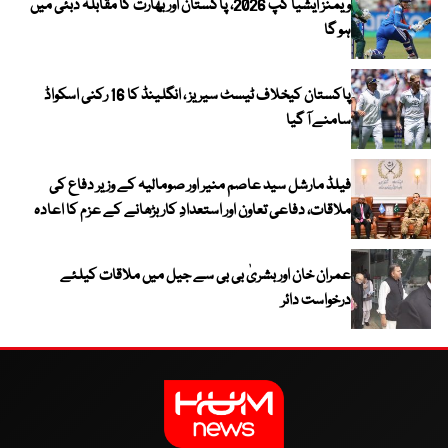
ویمنز ایشیا کپ 2026، پاکستان اور بھارت کا مقابلہ دبئی میں
ہو گا
پاکستان کیخلاف ٹیسٹ سیریز ، انگلینڈ کا 16 رکنی اسکواڈ
سامنے آ گیا
فیلڈ مارشل سید عاصم منیر اور صومالیہ کے وزیر دفاع کی
ملاقات، دفاعی تعاون اور استعدادِ کار بڑھانے کے عزم کا اعادہ
عمران خان اور بشریٰ بی بی سے جیل میں ملاقات کیلئے
درخواست دائر