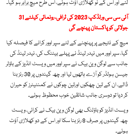
لئے اور اس کے نو کھلاڑی آؤٹ ہوئے، اس طرح میچ برابر ہو گیا۔
آئی سی سی ورلڈکپ 2023 کی ٹرافی، رونمائی کیلئے 31
جولائی کو پاکستان پہنچے گی
میچ کے نتیجے پر پہنچنے کے لئے سپر اوور کرانے کا فیصلہ کیا
گیا، سپر اوور میں نیدر لینڈ نے پہلے بیٹنگ کی، نیدر لینڈ کی
جانب سے لوگن وین بیک نے سپر اوور میں ویسٹ انڈیز کے باؤلر
جیسن ہولڈر کو آڑے ہاتھوں لیا اور چھ گیندوں پر 30 رنز بنا
ڈالے، ان کے تین چھکوں اورتین چوکوں نے کمنٹیٹرز کو حیران
کر دیا تو دوسری جانب شائقین خوب محظوظ ہوئے۔
ویسٹ انڈیز کو باؤلنگ بھی لوگن وین بیک نے کرائی، ویسٹ
چھ گیندوں پر صرف 8 رنز بنا سکا اور اس کے دو کھلاڑی آؤٹ
ہوئے۔