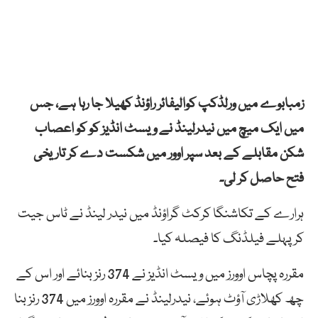
زمبابوے میں ورلڈکپ کوالیفائر راؤنڈ کھیلا جا رہا ہے، جس
میں ایک میچ میں نیدرلینڈ نے ویسٹ انڈیز کو کو اعصاب
شکن مقابلے کے بعد سپر اوور میں شکست دے کر تاریخی
فتح حاصل کر لی۔
ہرارے کے تکاشنگا کرکٹ گراؤنڈ میں نیدر لینڈ نے ٹاس جیت
کر پہلے فیلڈنگ کا فیصلہ کیا۔
مقررہ پچاس اوورز میں ویسٹ انڈیز نے 374 رنز بنائے اور اس کے
چھ کھلاڑی آؤٹ ہوئے، نیدرلینڈ نے مقررہ اوورز میں 374 رنز بنا