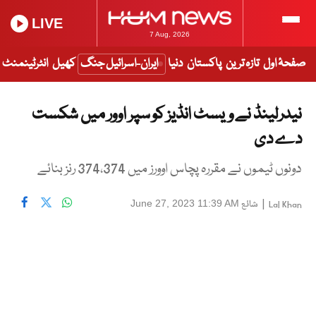
LIVE
7 Aug, 2026
صفحۂ اول
تازہ ترین
پاکستان
دنیا
ایران-اسرائیل جنگ
کھیل
انٹرٹینمنٹ
نیدرلینڈ نے ویسٹ انڈیز کو سپر اوور میں شکست
دے دی
دونوں ٹیموں نے مقررہ پچاس اوورز میں 374،374 رنز بنائے
|
شائع
June 27, 2023 11:39 AM
Lal Khan