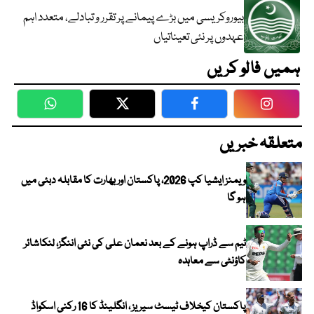
بیوروکریسی میں بڑے پیمانے پر تقرر و تبادلے، متعدد اہم
عہدوں پر نئی تعیناتیاں
ہمیں فالو کریں
WhatsApp
Twitter
Facebook
Faceboo
متعلقہ خبریں
ویمنز ایشیا کپ 2026، پاکستان اور بھارت کا مقابلہ دبئی میں
ہو گا
ٹیم سے ڈراپ ہونے کے بعد نعمان علی کی نئی اننگز، لنکاشائر
کاؤنٹی سے معاہدہ
پاکستان کیخلاف ٹیسٹ سیریز ، انگلینڈ کا 16 رکنی اسکواڈ