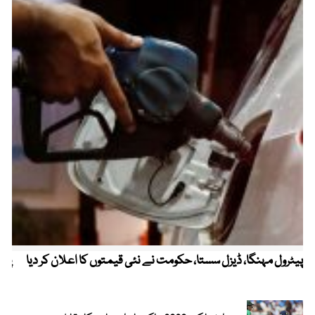
پیٹرول مہنگا، ڈیزل سستا، حکومت نے نئی قیمتوں کا اعلان کر دیا
پنج