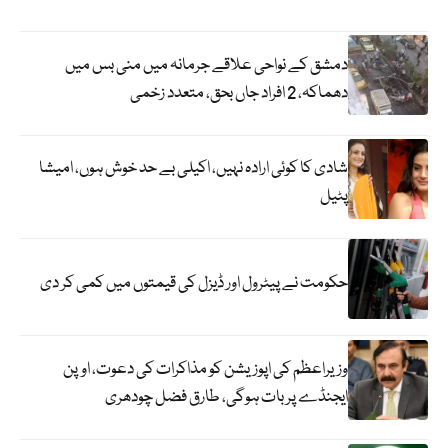
دمشق کے نواحی علاقے جرمانہ میں منی بس میں
دھماکہ، 2 افراد جاں بحق، متعدد زخمی
شادی کا کوئی ارادہ نہیں، اکیلی بے حد خوش ہوں، امیشا
پٹیل
حکومت نے پیٹرول اور ڈیزل کی قیمتوں میں کمی کر دی
وزیراعظم کی اپوزیشن کو مذاکرات کی دعوت، اوپن
ایجنڈے پر بات ہوگی، طارق فضل چودھری