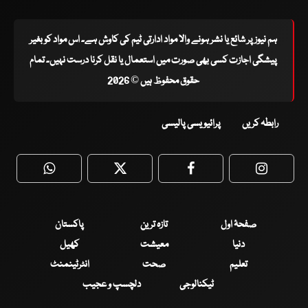
ہم نیوز پر شائع یا نشر ہونے والا مواد ادارتی ٹیم کی کاوش ہے۔ اس مواد کو بغیر
پیشگی اجازت کسی بھی صورت میں استعمال یا نقل کرنا درست نہیں۔ تمام
حقوق محفوظ ہیں © 2026
رابطہ کریں
پرائیویسی پالیسی
WhatsApp
Twitter
Facebook
Faceboo
صفحۂ اول
تازہ ترین
پاکستان
دنیا
معیشت
کھیل
تعلیم
صحت
انٹرٹینمنٹ
ٹیکنالوجی
دلچسپ و عجیب