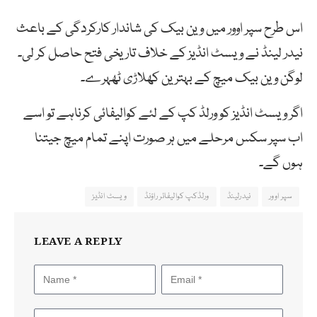
اس طرح سپر اوور میں وین بیک کی شاندار کارکردگی کے باعث
نیدر لینڈ نے ویسٹ انڈیز کے خلاف تاریخی فتح حاصل کر لی۔
لوگن وین بیک میچ کے بہترین کھلاڑی ٹھہرے۔
اگر ویسٹ انڈیز کو ورلڈ کپ کے لئے کوالیفائی کرناہے تو اسے
اب سپر سکس مرحلے میں ہر صورت اپنے تمام میچ جیتنا
ہوں گے۔
سپر اوور
نیدرلینڈ
ورلڈکپ کوالیفائر راؤنڈ
ویسٹ انڈیز
LEAVE A REPLY