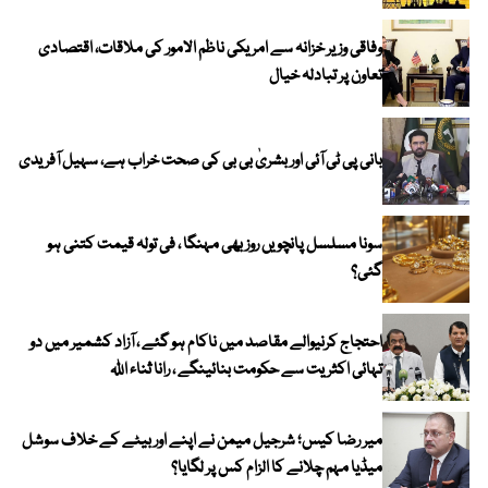
وفاقی وزیر خزانہ سے امریکی ناظم الامور کی ملاقات، اقتصادی
تعاون پر تبادلہ خیال
بانی پی ٹی آئی اور بشریٰ بی بی کی صحت خراب ہے، سہیل آفریدی
سونا مسلسل پانچویں روز بھی مہنگا ، فی تولہ قیمت کتنی ہو
گئی؟
احتجاج کرنیوالے مقاصد میں ناکام ہو گئے ، آزاد کشمیر میں دو
تہائی اکثریت سے حکومت بنائینگے ، رانا ثناء اللہ
میر رضا کیس؛ شرجیل میمن نے اپنے اور بیٹے کے خلاف سوشل
میڈیا مہم چلانے کا الزام کس پر لگایا؟