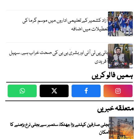
آزاد کشمیر کے تعلیمی اداروں میں موسم گرما کی
تعطیلات میں اضافہ
بانی پی ٹی آئی اور بشریٰ بی بی کی صحت خراب ہے، سہیل
آفریدی
ہمیں فالو کریں
WhatsApp
Twitter
Facebook
Faceboo
متعلقہ خبریں
بجلی صارفین کیلئے بڑا جھٹکا، ستمبر سے بجلی نرخ بڑھنے کا
امکان