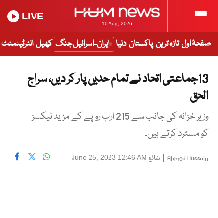
LIVE
10 Aug, 2026
صفحۂ اول
تازہ ترین
پاکستان
دنیا
ایران-اسرائیل جنگ
کھیل
انٹرٹینمنٹ
13جماعتی اتحاد نے تمام حدیں پار کر دیں، سراج
الحق
وزیر خزانہ کی جانب سے 215 ارب روپے کے مزید ٹیکسز
کو مسترد کرتے ہیں۔
|
شائع
June 25, 2023 12:46 AM
Ahmed Hussain