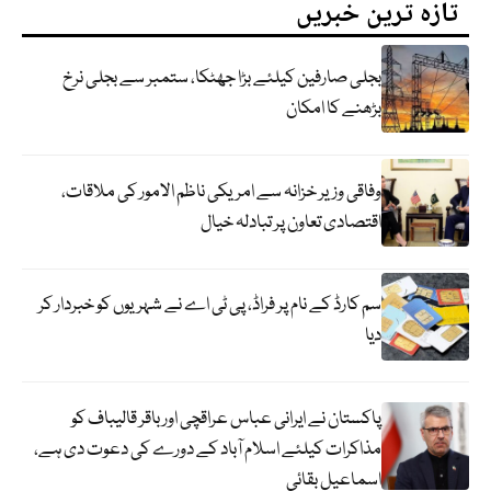
تازہ ترین خبریں
بجلی صارفین کیلئے بڑا جھٹکا، ستمبر سے بجلی نرخ
بڑھنے کا امکان
وفاقی وزیر خزانہ سے امریکی ناظم الامور کی ملاقات،
اقتصادی تعاون پر تبادلہ خیال
سم کارڈ کے نام پر فراڈ، پی ٹی اے نے شہریوں کو خبردار کر
دیا
پاکستان نے ایرانی عباس عراقچی اورباقر قالیباف کو
مذاکرات کیلئے اسلام آباد کے دورے کی دعوت دی ہے،
اسماعیل بقائی