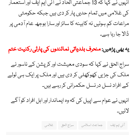
انہوں نے کہا کہ 13 جماعتی اتحاد نے آئی ایم ایف اور استعمار
کی غلامی میں تمام حدیں پار کر دی ہیں جبکہ حکومتی
مراعات کم ہوئیں نہ کابینہ کا سائز اور سارا بوجھ عام آدمی پر
ڈالا جا رہا ہے۔
یہ بھی پڑھیں:
منحرف بلدیاتی نمائندوں کی پارٹی رکنیت ختم
سراج الحق نے کہا کہ سودی معیشت اور کرپشن کے ناسور نے
ملک کی جڑیں کھوکھلی کر دی ہیں اور ملک پر ایک ہی ٹولے
کے افراد نسل در نسل حکمرانی کر رہے ہیں۔
انہوں نے عوام سے اپیل کی کہ وہ ایماندار اور اہل افراد کو آگے
لائیں۔
آئی ایم ایف
جماعت اسلامی
سراج الحق
غلامی