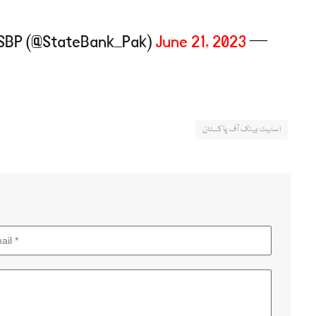
June 21, 2023
— SBP (@StateBank_Pak)
اسٹیٹ بینک آف پاکستان