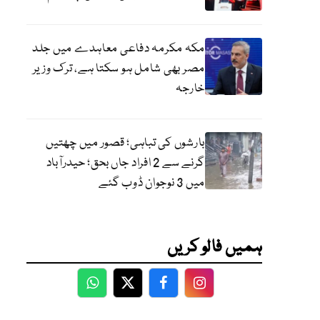
مکہ مکرمہ دفاعی معاہدے میں جلد
مصر بھی شامل ہو سکتا ہے، ترک وزیر
خارجہ
بارشوں کی تباہی؛ قصور میں چھتیں
گرنے سے 2 افراد جاں بحق؛ حیدرآباد
میں 3 نوجوان ڈوب گئے
ہمیں فالو کریں
WhatsApp
Twitter
Facebook
Facebook