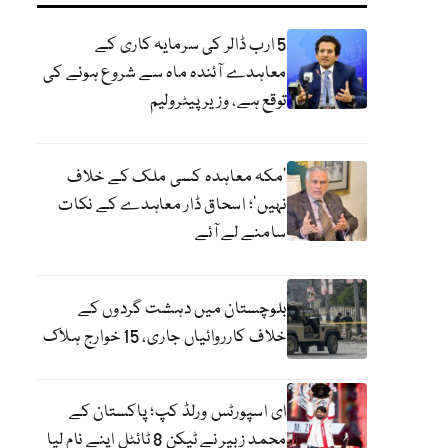
5 ارب ڈالر کی سرمایہ کاری کے
معاہدے آئندہ ماہ سے شروع ہونے کی
توقع ہے، وزیر پیٹرولیم
‘مکہ معاہدہ کسی ملک کے خلاف
نہیں’؛ اسحاق ڈار معاہدے کے نکات
سامنے لے آئے
بلوچستان میں دہشت گردوں کے
خلاف کارروائیاں جاری، 15 خوارج ہلاک
ای اسپورٹس ورلڈ کپ؛ پاکستان کے
محمد زبیر نے ٹیکن 8 ٹائٹل اپنے نام لیا