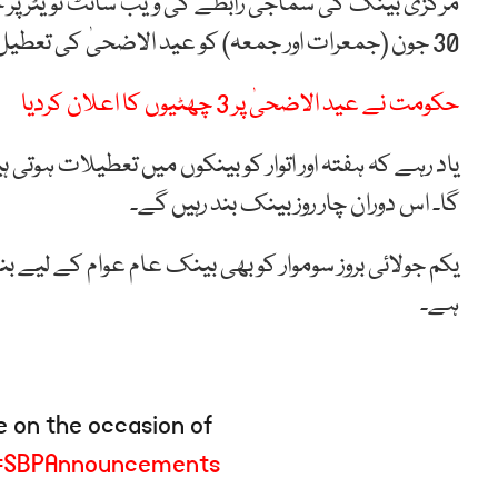
30 جون (جمعرات اور جمعہ) کو عید الاضحیٰ کی تعطیل کے باعث بند رہیں گے۔
حکومت نے عید الاضحیٰ پر 3 چھٹیوں کا اعلان کردیا
یاد رہے کہ ہفتہ اور اتوار کو بینکوں میں تعطیلات ہوتی 
گا۔ اس دوران چار روز بینک بند رہیں گے۔
یکم جولائی بروز سوموار کو بھی بینک عام عوام کے لیے ب
ہے۔
e on the occasion of
SBPAnnouncements