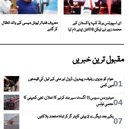
معروف فٹبالر لیونل میسی کے والد انتقال
ای اسپورٹس ورلڈ کپ؛ پاکستان کے
کر گئے
محمد زبیر نے ٹیکن 8 ٹائٹل اپنے نام لیا
مقبول ترین خبریں
عوام کو جزوی ریلیف، پیٹرول، ڈیزل اور مٹی کے تیل کی قیمتوں
01
میں کمی
میٹرو بس سروس 11 اگست سے بند کرنے کا اعلان، نجی کمپنی کا
04
حتمی نوٹس
یکے بعد دیگرے 2 ہیلی کاپٹر گر کر تباہ؛ متعدد ہلاکتیں
07