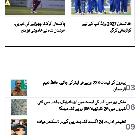
افغانستان 2027 ورلڈ کپ کے لیے
پاکستان کرکٹ چھوڑنے کی خبریں،
کوالیفائی کرگیا
خوشدل شاہ نے خاموشی توڑ دی
پیٹرول کی قیمت 228 روپے فی لیٹر کی جائے، حافظ نعیم
0
الرحمان
ملک بھر میں آٹے کی قیمت میں اضافہ، ایک ہفتے میں کئی
0
شہروں میں 20 کلو تھیلا 100 روپے تک مہنگا
تعلیمی ادارے 24 اگست تک بند رہیں گے، رانا سکندر حیات
0