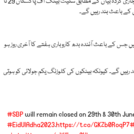
مرکزی بینک کی سماجی رابطے کی ویب سائٹ ٹویٹر پر جاری کردہ بیان کے مطابق سٹیٹ بینک آف پاکستان 29 تا
ہیں جس کے باعث آئندہ بدھ کاروباری ہفتے کا آخری روز ہو
ند رہیں گے۔ کیونکہ بینکوں کی کلوزنگ یکم جولائی کو ہوتی
#SBP
will remain closed on 29th & 30th Jun
#EidUlAdha2023
.
https://t.co/GKZb0RoqP7
#