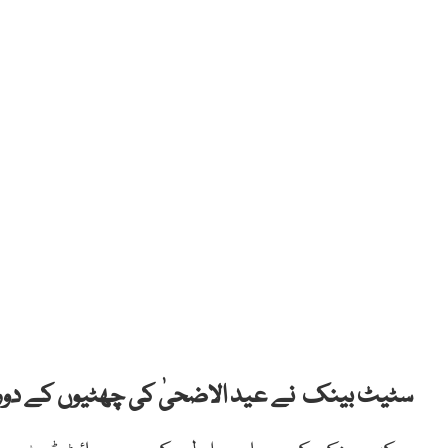
سٹیٹ بینک نے عید الاضحیٰ کی چھٹیوں کے دوران 