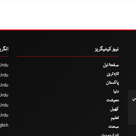
نیوز کیٹیگریز
انگر
صفحۂ اول
Urdu
تازہ ترین
Urdu
پاکستان
Urdu
دنیا
Urdu
اس
معیشت
Urdu
کھیل
Urdu
تعلیم
lish
صحت
انٹرٹینمنٹ