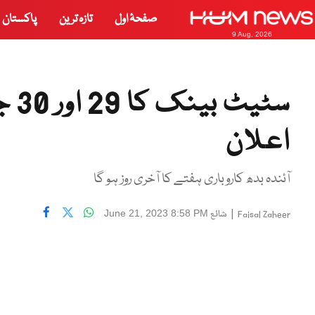
صفحۂ اول
تازہ ترین
پاکستان
9 Aug, 2026
سٹی
اعلان
آئندہ بدھ کاروباری ہفتے کا آخری روز ہو گا
|
شائع
June 21, 2023 8:58 PM
Faisal Zaheer