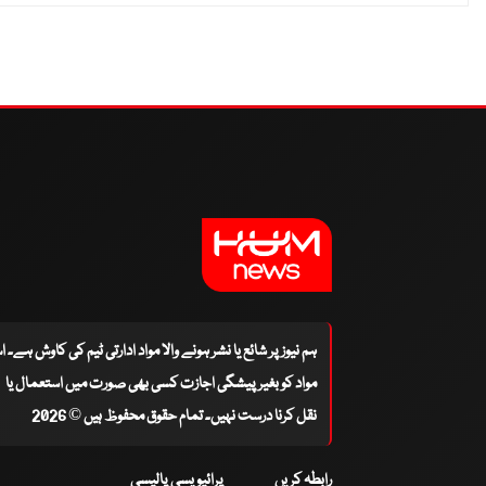
ہم نیوز پر شائع یا نشر ہونے والا مواد ادارتی ٹیم کی کاوش ہے۔ 
مواد کو بغیر پیشگی اجازت کسی بھی صورت میں استعمال یا
نقل کرنا درست نہیں۔ تمام حقوق محفوظ ہیں © 2026
رابطہ کریں
پرائیویسی پالیسی