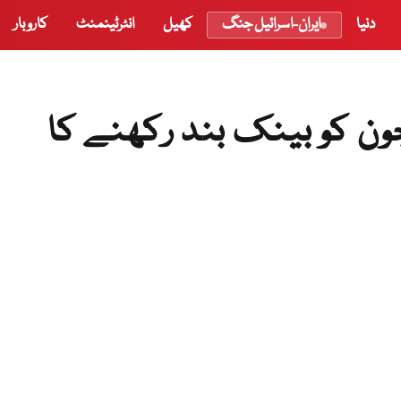
دنیا
ایران-اسرائیل جنگ
کھیل
انٹرٹینمنٹ
کاروبار
ٹ بینک کا 29 اور 30 جون کو بینک بند رکھنے کا