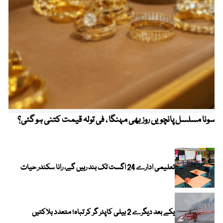
سونا مسلسل پانچویں روز بھی مہنگا ، فی تولہ قیمت کتنی ہو گئی؟
مکہ
ایر
تعلیمی ادارے 24 اگست تک بند رہیں گے، رانا سکندر حیات
یکے بعد دیگرے 2 ہیلی کاپٹر گر کر تباہ؛ متعدد ہلاکتیں