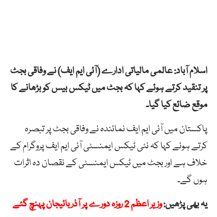
اسلام آباد: عالمی مالیاتی ادارے (آئی ایم ایف) نے وفاقی بجٹ
پر تنقید کرتے ہوئے کہا کہ بجٹ میں ٹیکس بیس کو بڑھانے کا
موقع ضائع کیا گیا۔
پاکستان میں آئی ایم ایف نمائندہ نے وفاقی بجٹ پر تبصرہ
کرتے ہوئے کہا کہ نئی ٹیکس ایمنسٹی آئی ایم ایف پروگرام کے
خلاف ہے اور بجٹ میں ٹیکس ایمنسٹی کے نقصان دہ اثرات
ہوں گے۔
یہ بھی پڑھیں:
وزیر اعظم 2 روزہ دورے پر آذربائیجان پہنچ گئے