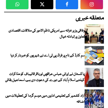
WhatsApp
Twitter
Facebook
Faceboo
متعلقہ خبریں
وفاقی وزیر خزانہ سے امریکی ناظم الامور کی ملاقات، اقتصادی
تعاون پر تبادلہ خیال
سم کارڈ کے نام پر فراڈ، پی ٹی اے نے شہریوں کو خبردار کر دیا
پاکستان نے ایرانی عباس عراقچی اورباقر قالیباف کو مذاکرات
کیلئے اسلام آباد کے دورے کی دعوت دی ہے، اسماعیل بقائی
آزاد کشمیر کے تعلیمی اداروں میں موسم گرما کی تعطیلات میں
اضافہ