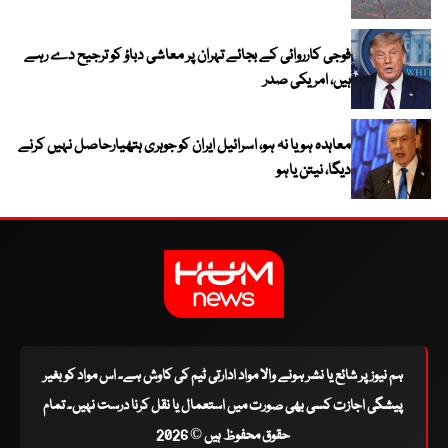
فوجی کارروائی کے بجائے تہران پر معاشی دباؤ کو ترجیح دے رہے
ہیں، امریکی صدر
معاہدہ ہو یا نہ ہو، اسرائیل ایران کو جوہری ہتھیارحاصل نہیں کرنے
دیگا، نیتن یاہو
ہم نیوز پر شائع یا نشر ہونے والا مواد ادارتی ٹیم کی کاوش ہے۔ اس مواد کو بغیر
پیشگی اجازت کسی بھی صورت میں استعمال یا نقل کرنا درست نہیں۔ تمام
حقوق محفوظ ہیں © 2026