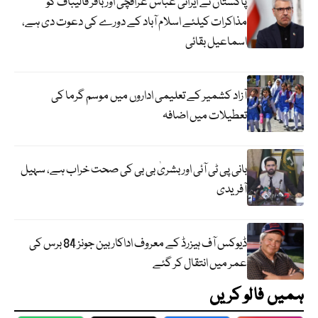
پاکستان نے ایرانی عباس عراقچی اورباقر قالیباف کو
مذاکرات کیلئے اسلام آباد کے دورے کی دعوت دی ہے،
اسماعیل بقائی
آزاد کشمیر کے تعلیمی اداروں میں موسم گرما کی
تعطیلات میں اضافہ
بانی پی ٹی آئی اور بشریٰ بی بی کی صحت خراب ہے، سہیل
آفریدی
ڈیوکس آف ہیزرڈ کے معروف اداکار بین جونز 84 برس کی
عمر میں انتقال کر گئے
ہمیں فالو کریں