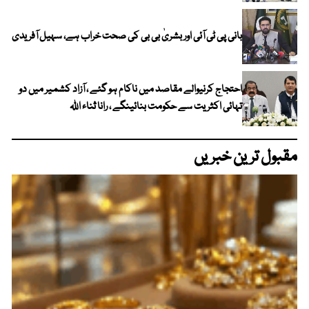
بانی پی ٹی آئی اور بشریٰ بی بی کی صحت خراب ہے، سہیل آفریدی
احتجاج کرنیوالے مقاصد میں ناکام ہو گئے ، آزاد کشمیر میں دو
تہائی اکثریت سے حکومت بنائینگے ، رانا ثناء اللہ
مقبول ترین خبریں