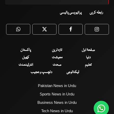
رابطہ کریں
پرائیویسی پالیسی
WhatsApp
Twitter
Facebook
Faceboo
صفحۂ اول
تازہ ترین
پاکستان
دنیا
معیشت
کھیل
تعلیم
صحت
انٹرٹینمنٹ
ٹیکنالوجی
دلچسپ و عجیب
Pakistan News in Urdu
Sports News in Urdu
Business News in Urdu
Tech News in Urdu