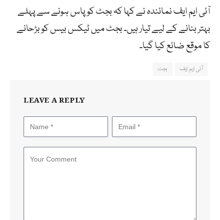
آئی ایم ایف نمائندہ نے کہا کہ بجٹ کو پاس ہونے سے پہلے
بہتر بنانے کے لیے تیار ہیں۔ بجٹ میں ٹیکس بیس کو بڑحانے
کا موقع ضائع کیا گیا۔
آئی ایم ایف
بجٹ
LEAVE A REPLY