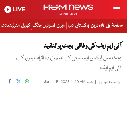
LIVE
10 Aug, 2026
صفحۂ اول
تازہ ترین
پاکستان
دنیا
ایران-اسرائیل جنگ
کھیل
انٹرٹینمنٹ
آئی ایم ایف کی وفاقی بجٹ پر تنقید
بجٹ میں ٹیکس ایمنسٹی کے نقصان دہ اثرات ہوں گے،
آئی ایم ایف
|
شائع
June 15, 2023 1:40 AM
Ahmed Hussain