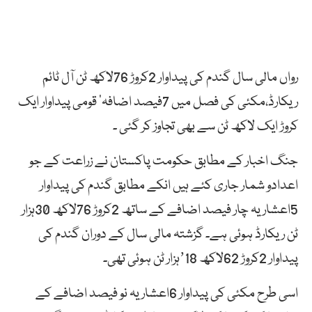
رواں مالی سال گندم کی پیداوار 2کروڑ 76لاکھ ٹن آل ٹائم
ریکارڈ،مکئی کی فصل میں 7فیصد اضافہ‘ قومی پیداوار ایک
کروڑ ایک لاکھ ٹن سے بھی تجاوز کر گئی ۔
جنگ اخبار کے مطابق حکومت پاکستان نے زراعت کے جو
اعدادو شمار جاری کئے ہیں انکے مطابق گندم کی پیداوار
5اعشاریہ چار فیصد اضافے کے ساتھ 2کروڑ 76لاکھ 30ہزار
ٹن ریکارڈ ہوئی ہے۔ گزشتہ مالی سال کے دوران گندم کی
پیداوار 2کروڑ 62لاکھ ʼ18ہزار ٹن ہوئی تھی۔
اسی طرح مکئی کی پیداوار 6اعشاریہ نو فیصد اضافے کے