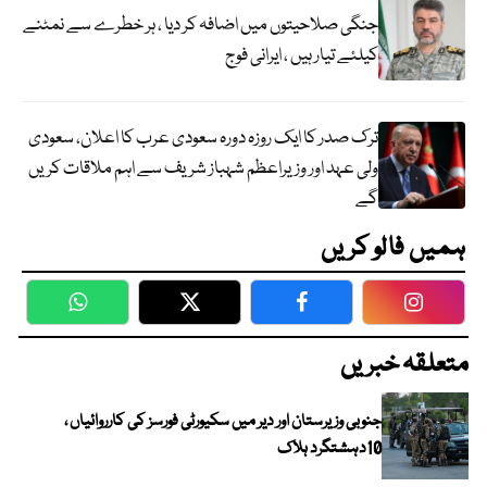
جنگی صلاحیتوں میں اضافہ کر دیا ، ہر خطرے سے نمٹنے
کیلئے تیار ہیں ، ایرانی فوج
ترک صدر کا ایک روزہ دورہ سعودی عرب کا اعلان، سعودی
ولی عہد اور وزیراعظم شہباز شریف سے اہم ملاقات کریں
گے
ہمیں فالو کریں
WhatsApp
Twitter
Facebook
Faceboo
متعلقہ خبریں
جنوبی وزیرستان اور دیر میں سکیورٹی فورسز کی کارروائیاں ،
10دہشتگرد ہلاک