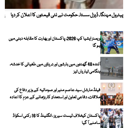
پیٹرول مہنگا، ڈیزل سستا، حکومت نے نئی قیمتوں کا اعلان کر دیا
پنج
ویمنز ایشیا کپ 2026، پاکستان اور بھارت کا مقابلہ دبئی میں
ہو گا
آئندہ 48 گھنٹوں میں بارشوں اور دریاؤں میں طغیانی کا خدشہ،
ہنگامی تیاریاں تیز
فیلڈ مارشل سید عاصم منیر اور صومالیہ کے وزیر دفاع کی
ملاقات، دفاعی تعاون اور استعدادِ کار بڑھانے کے عزم کا اعادہ
پاکستان کیخلاف ٹیسٹ سیریز ، انگلینڈ کا 16 رکنی اسکواڈ
سامنے آ گیا