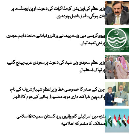
وزیراعظم کی اپوزیشن کو مذاکرات کی دعوت، اوپن ایجنڈے پر
بات ہوگی، طارق فضل چودھری
بیوروکریسی میں بڑے پیمانے پر تقرر و تبادلے، متعدد اہم عہدوں
پر نئی تعیناتیاں
وزیراعظم سعودی ولی عہد کی دعوت پر سعودی عرب پہنچ گئے،
پر تپاک استقبال
چین کے صدر کا خصوصی خط وزیراعظم شہباز شریف کے نام،
پاک چین شراکت داری مزید مضبوط بنانے کے عزم کا اظہار
غزہ میں اسرائیلی کارروائیوں پر پاکستان سمیت 8 اسلامی
ممالک کا مشترکہ اعلامیہ