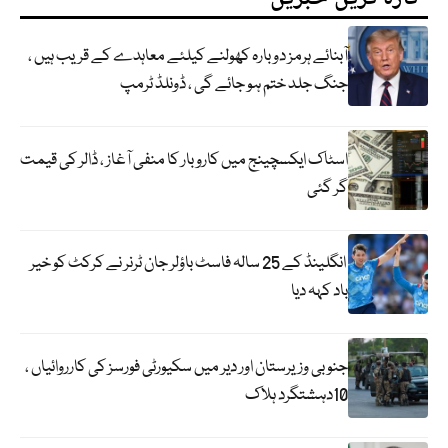
آبنائے ہرمز دوبارہ کھولنے کیلئے معاہدے کے قریب ہیں ،
جنگ جلد ختم ہو جائے گی ، ڈونلڈ ٹرمپ
اسٹاک ایکسچینج میں کاروبار کا منفی آغاز ، ڈالر کی قیمت
گر گئی
انگلینڈ کے 25 سالہ فاسٹ باؤلر جان ٹرنر نے کرکٹ کو خیر
باد کہہ دیا
جنوبی وزیرستان اور دیر میں سکیورٹی فورسز کی کارروائیاں ،
10دہشتگرد ہلاک