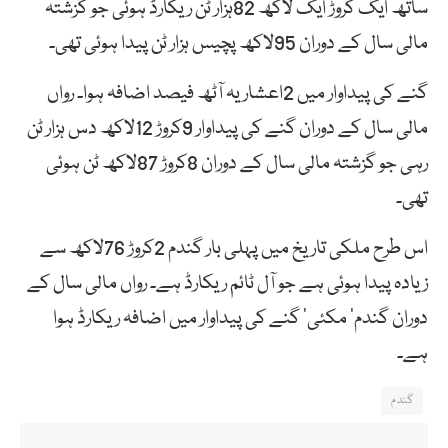
ساتھ ایک کروڑ ایک لاکھ 82ہزار ٹن ریکارڈ ہوئی جو گزشتہ
مالی سال کے دوران 95لاکھ پچیس ہزار ٹن پیدا ہوئی تھی۔
گنے کی پیداوار میں 2اعشاریہ آٹھ فیصد اضافہ ہوا۔ رواں
مالی سال کے دوران گنے کی پیداوار 9کروڑ 12لاکھ دس ہزار ٹن
رہی جو گزشتہ مالی سال کے دوران 8کروڑ 87لاکھ ٹن ہوئی
تھی۔
اس طرح ملکی تاریخ میں پہلی بار گندم 2کروڑ 76لاکھ سے
زیادہ پیدا ہوئی ہے جو آل ٹائم ریکارڈ ہے۔ رواں مالی سال کے
دوران گندم‘ مکئی‘ گنے کی پیداوار میں اضافہ ریکارڈ ہوا
ہے۔
گندم