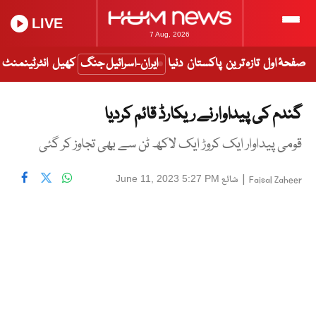
LIVE
7 Aug, 2026
صفحۂ اول
تازہ ترین
پاکستان
دنیا
ایران-اسرائیل جنگ
کھیل
انٹرٹینمنٹ
گندم کی پیداوارنے ریکارڈ قائم کردیا
قومی پیداوار ایک کروڑ ایک لاکھ ٹن سے بھی تجاوز کر گئی
|
شائع
June 11, 2023 5:27 PM
Faisal Zaheer