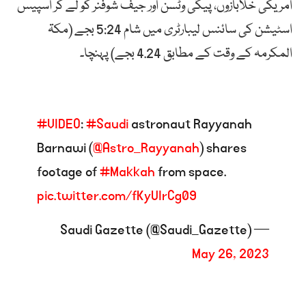
امریکی خلابازوں، پیگی وٹسن اور جیف شوفنر کو لے کر اسپیس
اسٹیشن کی سائنس لیبارٹری میں شام 5:24 بجے (مکۃ
المکرمہ کے وقت کے مطابق 4.24 بجے) پہنچا۔
#VIDEO
:
#Saudi
astronaut Rayyanah
Barnawi (
@Astro_Rayyanah
) shares
footage of
#Makkah
from space.
pic.twitter.com/fKyUIrCg09
— Saudi Gazette (@Saudi_Gazette)
May 26, 2023