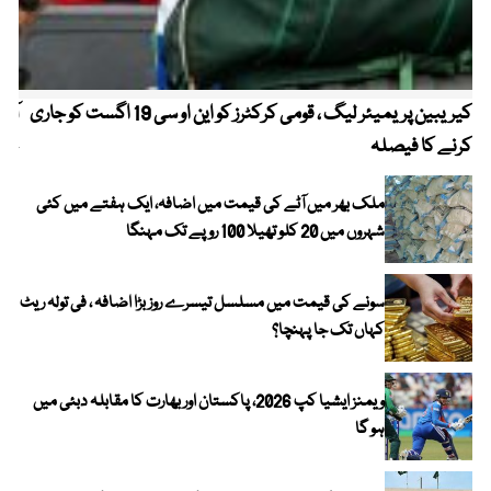
کیریبین پریمیئر لیگ ، قومی کرکٹرز کو این او سی 19 اگست کو جاری
آز
کرنے کا فیصلہ
چھی
ملک بھر میں آٹے کی قیمت میں اضافہ، ایک ہفتے میں کئی
شہروں میں 20 کلو تھیلا 100 روپے تک مہنگا
سونے کی قیمت میں مسلسل تیسرے روز بڑا اضافہ ، فی تولہ ریٹ
کہاں تک جا پہنچا؟
ویمنز ایشیا کپ 2026، پاکستان اور بھارت کا مقابلہ دبئی میں
ہو گا