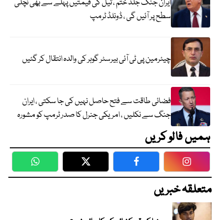
ایران جنگ جلد ختم ، تیل کی قیمتیں پہلے سے بھی نچلی
سطح پر آئیں گی ، ڈونلڈ ٹرمپ
چیئرمین پی ٹی آئی بیرسٹر گوہر کی والدہ انتقال کر گئیں
فضائی طاقت سے فتح حاصل نہیں کی جا سکتی ، ایران
جنگ سے نکلیں ، امریکی جنرل کا صدر ٹرمپ کو مشورہ
ہمیں فالو کریں
WhatsApp
Twitter
Facebook
Faceboo
متعلقہ خبریں