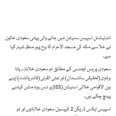
انٹرنیشنل اسپیس سٹیشن میں جانے والی پہلی سعودی خاتون
نے خلا سے مکہ کی مسجد الاحرام کا روح پرور منظر شیئر کیا
ہے۔
سعودی پریس ایجنسی کے مطابق دو سعودی خلاباز، ریانا
برناوی (تحقیقی سائنسدان) اور علی القرنی (فائٹر پائلٹ) اپنے
بین الاقوامی خلائی اسٹیشن (ISS) پر دس روزہ مشن کیلئے
پہنچ چکے ہیں۔
اسپیس ایکس ڈریگن 2 کیپسول سعودی خلابازوں اور دو