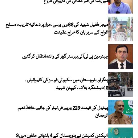
میر رضا کی قبر کشائی کی کارروائی شروع
میجر طفیل شہید کی 68 ویں برسی ، مزار پر دعائیہ تقریب ، مسلح
افواج کے سربراہان کا خراج عقیدت
چیئرمین پی ٹی آئی بیرسٹر گوہر کی والدہ انتقال کر گئیں
ہنگو اور بلوچستان میں سکیورٹی فورسز کی کارروائیاں ،
10دہشتگرد ہلاک ، کیپٹن شہید
پیٹرول کی قیمت 228 روپے فی لیٹر کی جائے، حافظ نعیم
الرحمان
الیکشن کمیشن نے بلوچستان کے 4 بلدیاتی حلقوں میں 9