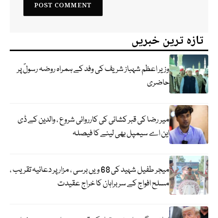
تازہ ترین خبریں
وزیر اعظم شہباز شریف کی وفد کے ہمراہ روضہ رسولؐ پر
حاضری
میر رضا کی قبر کشائی کی کارروائی شروع ، والدین کے ڈی
این اے سیمپل بھی لینے کا فیصلہ
میجر طفیل شہید کی 68 ویں برسی ، مزار پر دعائیہ تقریب ،
مسلح افواج کے سربراہان کا خراج عقیدت