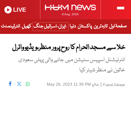
LIVE
8 Aug, 2026
صفحۂ اول
تازہ ترین
پاکستان
دنیا
ایران-اسرائیل جنگ
کھیل
انٹرٹینمنٹ
خلا سے مسجد الحرام کا روح پرور منظر،ویڈیو وائرل
انٹرنیشنل اسپیس سٹیشن میں جانے والی پہلی سعودی
خاتون نے منظر شیئر کیا
|
شائع
May 26, 2023 11:39 PM
Faisal Zaheer