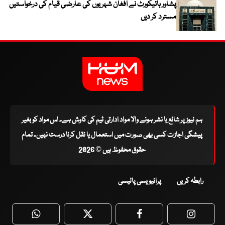
پشاور ہائیکورٹ نے افغان شہریوں کی عارضی قیام کی درخواستیں
مسترد کر دیں
ہم نیوز پر شائع یا نشر ہونے والا مواد ادارتی ٹیم کی کاوش ہے۔ اس مواد کو بغیر
پیشگی اجازت کسی بھی صورت میں استعمال یا نقل کرنا درست نہیں۔ تمام
حقوق محفوظ ہیں © 2026
رابطہ کریں
پرائیویسی پالیسی
WhatsApp
Twitter
Facebook
Faceboo