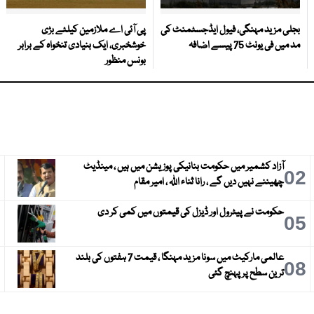
بجلی مزید مہنگی، فیول ایڈجسٹمنٹ کی
پی آئی اے ملازمین کیلئے بڑی
مد میں فی یونٹ 75 پیسے اضافہ
خوشخبری، ایک بنیادی تنخواہ کے برابر
بونس منظور
آزاد کشمیر میں حکومت بنانیکی پوزیشن میں ہیں ، مینڈیٹ
3
02
چھیننے نہیں دیں گے ، رانا ثناء اللہ ، امیر مقام
حکومت نے پیٹرول اور ڈیزل کی قیمتوں میں کمی کر دی
6
05
عالمی مارکیٹ میں سونا مزید مہنگا ، قیمت 7 ہفتوں کی بلند
9
08
ترین سطح پر پہنچ گئی