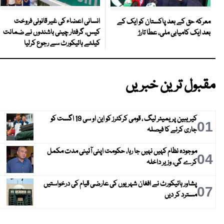
انسانی اعضاء کی غیر قانونی فروخت
معرکہ حق کے بعد پاکستان کو ایک کے
کیس، گرفتار چینی باشندوں نے ضمانت
بعد ایک کامیابی ملی، عطا تارڑ
کیلئے ہائیکورٹ سے رجوع کرلیا
مقبول ترین خبریں
کیریبین پریمیئر لیگ ، قومی کرکٹرز کو این او سی 19 اگست کو
01
جاری کرنے کا فیصلہ
موجودہ نظام کہیں نہیں جا رہا، حکومت اپنی آئینی مدت مکمل
04
کرے گی، وزیر داخلہ
پشاور ہائیکورٹ نے افغان شہریوں کی عارضی قیام کی درخواستیں
07
مسترد کر دیں