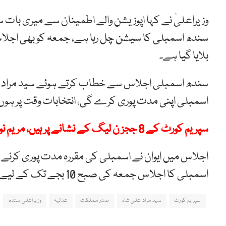
وزیراعلیٰ نے کہا اپوزیشن والے اطمینان سے میری بات 
سندھ اسمبلی کا سیشن چل رہا ہے، جمعہ کو بھی اجل
بلایا گیا ہے۔
سندھ اسمبلی اجلاس سے خطاب کرتے ہوئے سید مراد علی 
اسمبلی اپنی مدت پوری کرے گی، انتخابات وقت پر ہوں گے
سپریم کورٹ کے 8 ججز ن لیگ کے نشانے پر ہیں، مریم نواز کیخلاف فوجداری مقدمہ کر رہے ہیں، فواد چودھری
اجلاس میں ایوان نے اسمبلی کی مقررہ مدت پوری کرنے ک
اسمبلی کا اجلاس جمعہ کی صبح 10 بجے تک کے لیے ملتوی کردیا گیا۔
سپریم کورٹ
سید مراد علی شاہ
صدر مملکت
عدلیہ
وزیراعلیٰ سندھ