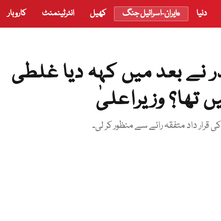
دنیا
ایران-اسرائیل جنگ
کھیل
انٹرٹینمنٹ
کاروبار
ر نے بعد میں کہہ دیا غلطی
 تھا؟ وزیراعلیٰ
قرار داد متفقہ رائے سے منظور کر لی۔