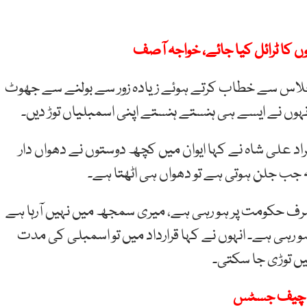
ں کا ٹرائل کیا جائے، خواجہ آصف
اجلاس سے خطاب کرتے ہوئے زیادہ زور سے بولنے سے جھوٹ
انہوں نے ایسے ہی ہنستے ہنستے اپنی اسمبلیاں توڑ دیں۔
مراد علی شاہ نے کہا ایوان میں کچھ دوستوں نے دھواں دار
ہ جب جلن ہوتی ہے تو دھواں ہی اٹھتا ہے۔
د صرف حکومت پر ہو رہی ہے، میری سمجھ میں نہیں آرہا ہے
و رہی ہے۔ انہوں نے کہا قرارداد میں تو اسمبلی کی مدت
ں توڑی جا سکتی۔
ں، چیف جسٹس