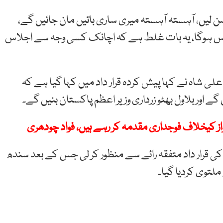
سن لیں، آہستہ آہستہ میری ساری باتیں مان جائیں گے،
اس ہوگا، یہ بات غلط ہے کہ اچانک کسی وجہ سے اجلاس
شاہ نے کہا پیش کردہ قرار داد میں کہا گیا ہے کہ
 اور بلاول بھٹو زرداری وزیر اعظم پاکستان بنیں گے۔
ی قرار داد متفقہ رائے سے منظور کر لی جس کے بعد سندھ