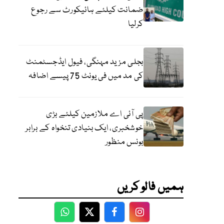
ضمانت کیلئے ہائیکورٹ سے رجوع
کرلیا
بجلی مزید مہنگی، فیول ایڈجسٹمنٹ
کی مد میں فی یونٹ 75 پیسے اضافہ
پی آئی اے ملازمین کیلئے بڑی
خوشخبری، ایک بنیادی تنخواہ کے برابر
بونس منظور
ہمیں فالو کریں
WhatsApp
Twitter
Facebook
Facebook