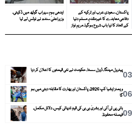
پاکستان، سعودی عرب اور ترکیہ کے
ایدھی ہوم سہراب گوٹھ میں ڈکیتی،
دفاعی معاہدے کا خیرمقدم، مسلم دنیا
وزیراعلیٰ سندھ نے نوٹس لے لیا
کے اتحاد کا نیا باب شروع ہوگیا، مریم نواز
پیٹرول مہنگا، ڈیزل سستا، حکومت نے نئی قیمتوں کا اعلان کر دیا
0
ویمنز ایشیا کپ 2026، پاکستان اور بھارت کا مقابلہ دبئی میں ہو
0
گا
بانی پی ٹی آئی اور بشریٰ بی بی کی قیدِ تنہائی کیس، دلائل مکمل،
0
فیصلہ محفوظ