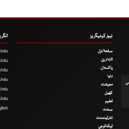
نیوز کیٹیگریز
انگر
صفحۂ اول
Urdu
تازہ ترین
Urdu
پاکستان
Urdu
دنیا
Urdu
اس
معیشت
Urdu
کھیل
Urdu
تعلیم
lish
صحت
انٹرٹینمنٹ
ٹیکنالوجی