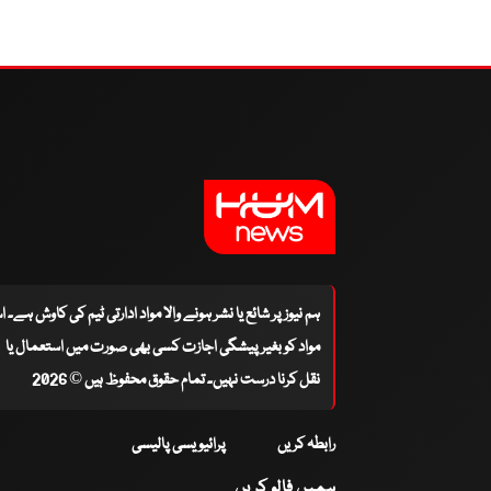
ہم نیوز پر شائع یا نشر ہونے والا مواد ادارتی ٹیم کی کاوش ہے۔ 
مواد کو بغیر پیشگی اجازت کسی بھی صورت میں استعمال یا
نقل کرنا درست نہیں۔ تمام حقوق محفوظ ہیں © 2026
رابطہ کریں
پرائیویسی پالیسی
ہمیں فالو کریں