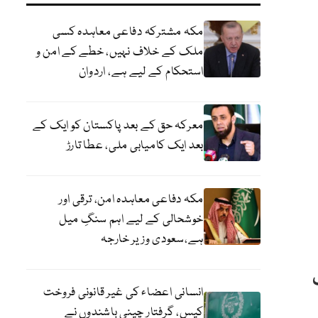
مکہ مشترکہ دفاعی معاہدہ کسی
ملک کے خلاف نہیں، خطے کے امن و
استحکام کے لیے ہے، اردوان
معرکہ حق کے بعد پاکستان کو ایک کے
بعد ایک کامیابی ملی، عطا تارڑ
مکہ دفاعی معاہدہ امن، ترقی اور
خوشحالی کے لیے اہم سنگِ میل
ہے،سعودی وزیر خارجہ
انسانی اعضاء کی غیر قانونی فروخت
کیس، گرفتار چینی باشندوں نے