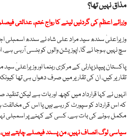
مذاق نہیں تھا؟
وزرائے اعظم کی گردنیں لینے کا رواج ختم، عدالتی فیصلو
وزیراعلیٰ سندھ سید مراد علی شاہ نے سندھ اسمبلی 
سچ نہیں ہوجا ئے گا، اپوزیشن والوں کو ہنسی آرہی ہے، 
پاکستان پیپلزپارٹی کے مرکزی رہنما اور وزیراعلیٰ سید 
تقاریر کیں، ان کی تقاریر میں صرف دھواں ہی تھا کیونک
انہوں نے کہا قرارداد میں کچھ اور بات ہے لیکن تنقی
کہ اس قرارداد کو سپورٹ کر رہے ہیں یا اس کی مخالفت ہ
مکمل ہونے کی بات ہے، کسی کے کہنے پر اسمبلی نہی
سیاسی لوگ انصاف نہیں، من پسند فیصلے چاہتے ہی