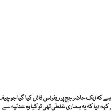
 ہے کہ ایک حاضر جج پر ریفرنس فائل کیا گیا جو چیف
ہ دیا کہ یہ ہماری غلطی تھی تو کیا وہ عدلیہ سے