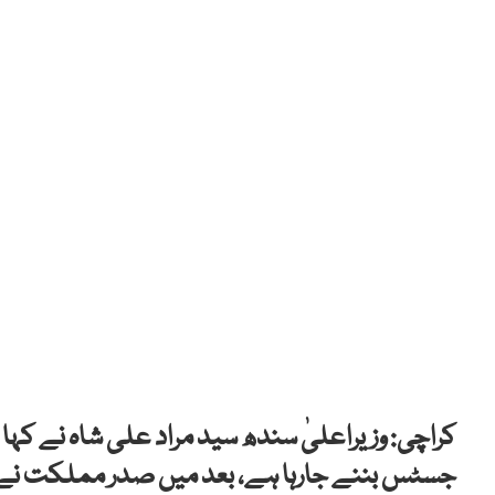
کراچی: وزیراعلیٰ سندھ سید مراد علی شاہ نے کہا
جسٹس بننے جارہا ہے، بعد میں صدر مملکت نے کہ