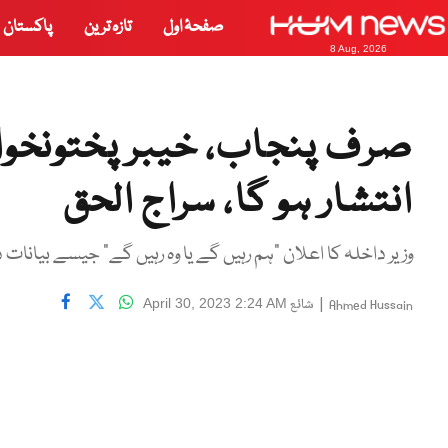
صفحۂ اول
تازہ ترین
پاکستان
8 Aug, 2026
صرف پنجاب، خیبر پختونخوا 
انتشار ہو گا، سراج الحق
وزیر داخلہ کا اعلان "ہم رہیں گے یا وہ رہیں گے" جیسے بیانات
|
شائع
April 30, 2023 2:24 AM
Ahmed Hussain