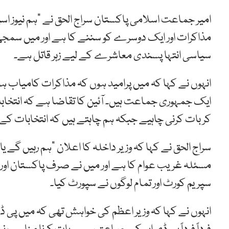
امیر جماعت اسلامی پاکستان سراج الحق نے “ہم نیوز ا
مذاکرات اور ایک دوسرے کو سننے کا ہے اور میں سمجھتا
سیاسی انتہا پسندی معاشرے کے لیے زہر قاتل ہے۔
انہوں نے کہا کہ میں پرامید ہوں کہ مذاکرات کامیا
ایک جمہوری جماعت ہیں۔ آئین کا تقاضا ہے کہ انتخابات 
کر بات کرنی چاہیے جبکہ ہم چاہتے ہیں کہ انتخابات کے مع
سراج الحق نے کہا کہ وزیر داخلہ کا اعلان “ہم رہیں گے ی
مسئلہ غریب عوام کا ہے اور میں نے صرف پاکستان او
سپریم کورٹ اور تمام لوگوں نے سپورٹ کیا۔
انہوں نے کہا کہ وزیر اعظم کی خواہش تھی کہ میں پی 