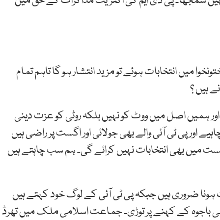
 نہیں سمجھا۔ پی ڈی ایم کی اکثریت مذاکرات کے حق میں
خوا میں انتخابات ہوئے تو مزید انتشار ہو گا تاہم تمام
ے ہیں ؟
وپے نان کی قیمت ہے اور ہمیں اصل میں ووٹ کو نہیں بلکہ روٹی کو عزت دینی
یے اور پی ٹی آئی والے بھی جولائی اور اگست پر راضی ہیں
گست میں بھی انتخابات نہیں کرائے گی۔ ہم سب چاہتے ہیں
ہونا ضروری ہیں جبکہ پی ٹی آئی کے لوگ خود کہتے ہیں
لی باجوہ کے کہنے پر توڑی۔ جماعت اسلامی ملک میں تھرڈ