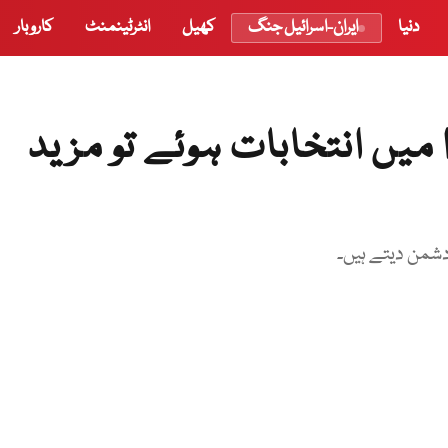
دنیا
ایران-اسرائیل جنگ
کھیل
انٹرٹینمنٹ
کاروبار
میں انتخابات ہوئے تو مزید
 دشمن دیتے ہیں۔