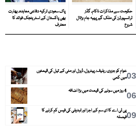
حکومت سے مذاکرات ناکام، گڈز
پاک سعودی ترکیہ دفاعی معاہدہ، بھارت
ٹرانسپورٹرز کی ملک گیر پہیہ جام ہڑتال
بھی پاکستان کے اسٹریٹجک فوائد کا
شروع
معترف
عوام کو جزوی ریلیف، پیٹرول، ڈیزل اور مٹی کے تیل کی قیمتوں
0
میں کمی
4 روز میں سونے کی قیمت میں بڑا اضافہ
0
پی ٹی اے کا ای سم کے اجرا اور تبدیلی کی فیس کم کرنے کا
0
فیصلہ