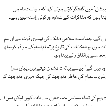
سپیشل” میں گفتگو کرتے ہوئے کہا کہ سیاست نام ہی
 ہوں کہ مذاکرات کے علاوہ اور کوئی راستہ نہیں ہے۔
ب ہوں گے۔ جماعت اسلامی ملک کی تیسری قوت ہے اور ہم
ہوں اور انتخابات کی تاریخ پر تمام اسٹیک ہولڈز کو بیٹھ
املے پر اتفاق رائے پیدا ہو۔
ا وہ رہیں گے” جیسے بیانات دشمن دیتے ہیں۔ یہاں سارا
ر غریب عوام کی خاطر جدوجہد کی جبکہ میری جدوجہد کو
ڈی ایم کی تمام سیاسی جماعتوں سے بات کروں لیکن میں نے