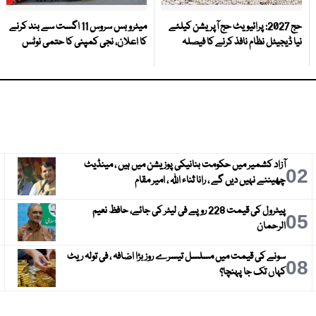
حج 2027: پرائیویٹ حج آپریشن کیلئے
میٹرو بس سروس 11 اگست سے بند کرنے
نیا ڈیجیٹل نظام نافذ کرنے کا فیصلہ
کا اعلان، نجی کمپنی کا حتمی نوٹس
آزاد کشمیر میں حکومت بنانیکی پوزیشن میں ہیں ، مینڈیٹ
3
02
چھیننے نہیں دیں گے ، رانا ثناء اللہ ، امیر مقام
پیٹرول کی قیمت 228 روپے فی لیٹر کی جائے، حافظ نعیم
6
05
الرحمان
سونے کی قیمت میں مسلسل تیسرے روز بڑا اضافہ ، فی تولہ ریٹ
9
08
کہاں تک جا پہنچا؟