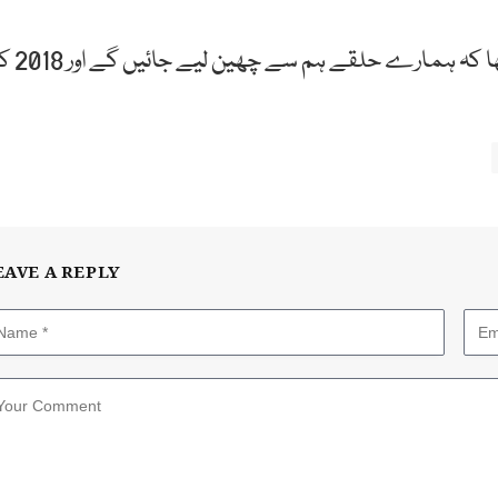
انہوں نے کہا کہ ہمیں انتخابات سے پہلے پتہ چل گیا تھا کہ ہمارے حلقے 
EAVE A REPLY