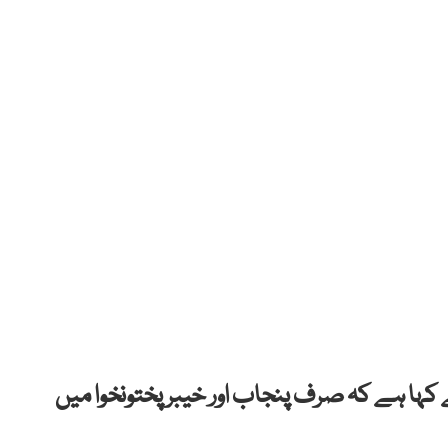
 کہا ہے کہ صرف پنجاب اور خیبر پختونخوا میں