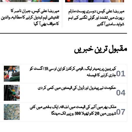
میر رضا علی کیس، جبران ناصر کا
میر رضا علی کیس: دوسری پوسٹ مارٹم
تفتیشی ٹیم تبدیل کرنے کا مطالبہ، والدین
رپورٹ میں تشدد اور گولی لگنے کے اہم
کا موقف بھی آ گیا
شواہد سامنے آگئے
مقبول ترین خبریں
کیریبین پریمیئر لیگ ، قومی کرکٹرز کو این او سی 19 اگست کو
01
جاری کرنے کا فیصلہ
حکومت نے پیٹرول اور ڈیزل کی قیمتوں میں کمی کر دی
04
ملک بھر میں آٹے کی قیمت میں اضافہ، ایک ہفتے میں کئی
07
شہروں میں 20 کلو تھیلا 100 روپے تک مہنگا