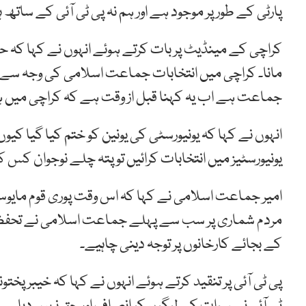
پارٹی کے طور پر موجود ہے اور ہم نہ پی ٹی آئی کے سات
کراچی کے مینڈیٹ پر بات کرتے ہوئے انہوں نے کہا کہ
مانا۔ کراچی میں انتخابات جماعت اسلامی کی وجہ سے 
جماعت ہے اب یہ کہنا قبل از وقت ہے کہ کراچی میں 
انہوں نے کہا کہ یونیورسٹی کی یونین کو ختم کیا گیا کیوں 
یونیورسٹیز میں انتخابات کرائیں تو پتہ چلے نوجوان کس
امیر جماعت اسلامی نے کہا کہ اس وقت پوری قوم مایوس 
مردم شماری پر سب سے پہلے جماعت اسلامی نے تحفظات ک
کے بجائے کارخانوں پر توجہ دینی چاہیے۔