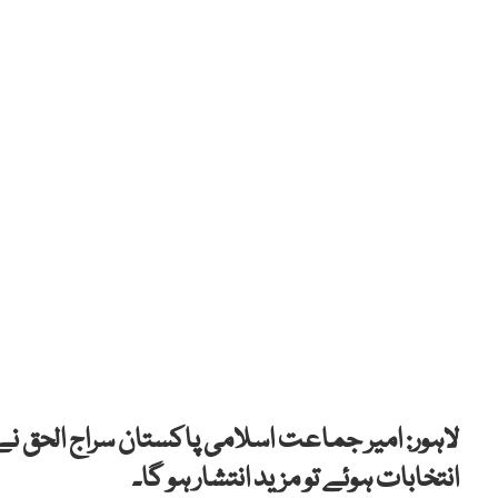
لاہور: امیر جماعت اسلامی پاکستان سراج الحق نے
انتخابات ہوئے تو مزید انتشار ہو گا۔