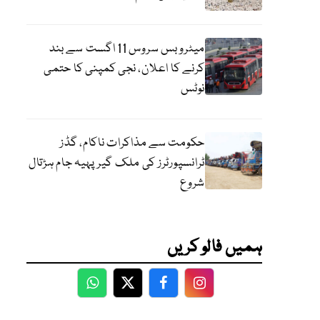
میٹرو بس سروس 11 اگست سے بند
کرنے کا اعلان، نجی کمپنی کا حتمی
نوٹس
حکومت سے مذاکرات ناکام، گڈز
ٹرانسپورٹرز کی ملک گیر پہیہ جام ہڑتال
شروع
ہمیں فالو کریں
WhatsApp
Twitter
Facebook
Facebook