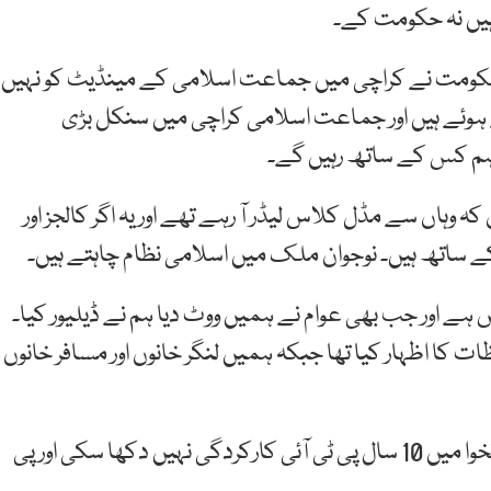
ھ ہیں نہ حکومت کے۔
 حکومت نے کراچی میں جماعت اسلامی کے مینڈیٹ کو نہیں
ہوئے ہیں اور جماعت اسلامی کراچی میں سنکل بڑی
ہم کس کے ساتھ رہیں گے۔
کہ وہاں سے مڈل کلاس لیڈر آ رہے تھے اور یہ اگر کالجز اور
 کے ساتھ ہیں۔ نوجوان ملک میں اسلامی نظام چاہتے ہیں۔
ہے اور جب بھی عوام نے ہمیں ووٹ دیا ہم نے ڈیلیور کیا۔
ا اظہار کیا تھا جبکہ ہمیں لنگر خانوں اور مسافر خانوں
پی ٹی آئی پر تنقید کرتے ہوئے انہوں نے کہا کہ خیبر پختونخوا میں 10 سال پی ٹی آئی کارکردگی نہیں دکھا سکی اور پی