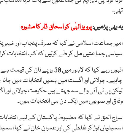
فرداً فرداً پی ڈی ایم کی جماعتوں سے بات کرنا مناسب
تھی۔
یہ بھی پڑھیں:
پرویز الہٰی کو اسحاق ڈار کا مشورہ
امیر جماعت اسلامی نے کہا کہ صرف پنجاب اور خیبر پختون
سیاسی جماعتیں مل کر طے کرلیں کہ کب انتخابات کران
انہوں ںے کہا کہ لاہور میں 30 ر
چاہیے۔ جولائی اور اگست میں ہمیں انتخابات میں جانا چاہ
لیکن پی ٹی آئی والے سمجھتے ہیں حکومت جولائی اور ا
وفاق اور صوبوں میں ایک دن ہی انتخابات ہوں۔
سراج الحق نے کہا کہ مضبوط پاکستان کے لیے انتخابات 
اسمبلیاں توڑ کر غلطی کی اور عمران خان نے کہا اسمب