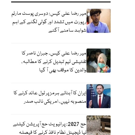
میر رضا علی کیس: دوسری پوسٹ مارٹم
رپورٹ میں تشدد اور گولی لگنے کے اہم
شواہد سامنے آگئے
میر رضا علی کیس، جبران ناصر کا
تفتیشی ٹیم تبدیل کرنے کا مطالبہ،
والدین کا موقف بھی آ گیا
ایران کا آبنائے ہرمز پر ٹول عائد کرنے کا
منصوبہ نہیں، امریکی نائب صدر
حج 2027: پرائیویٹ حج آپریشن کیلئے
نیا ڈیجیٹل نظام نافذ کرنے کا فیصلہ