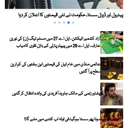
پیٹرول اور ڈیزل سستا، حکومت نے نئی قیمتوں کا اعلان کر دیا
آزاد کشمیر الیکشن ، ایل اے 27 میں مسلم لیگ (ن) کی نورین
عارف ، ایل اے 28 میں پیپلز پارٹی کے بازل نقوی کامیاب
عالمی منڈی میں خام تیل کی قیمتیں تین ہفتوں کی کم ترین
سطح پر آ گئیں
پشاور زلمی کے مالک جاوید آفریدی کی والدہ انتقال کر گئیں
سونا پھر سستا ہوگیا،فی تولہ اب کتنے میں ملے گا؟