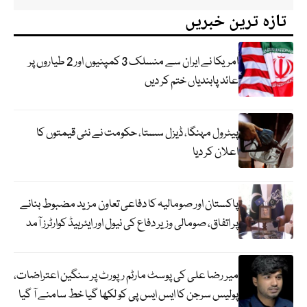
تازہ ترین خبریں
امریکا نے ایران سے منسلک 3 کمپنیوں اور 2 طیاروں پر
عائد پابندیاں ختم کر دیں
پیٹرول مہنگا، ڈیزل سستا، حکومت نے نئی قیمتوں کا
اعلان کر دیا
پاکستان اور صومالیہ کا دفاعی تعاون مزید مضبوط بنانے
پر اتفاق، صومالی وزیر دفاع کی نیول اور ایئرہیڈ کوارٹرز آمد
میر رضا علی کی پوسٹ مارٹم رپورٹ پر سنگین اعتراضات،
پولیس سرجن کا ایس ایس پی کو لکھا گیا خط سامنے آ گیا