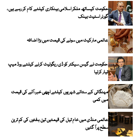
حکومت کیساتھ ملکر اسلامی بینکاری کیلئے کام کر رہے ہیں ،
گورنر اسٹیٹ بینک
عالمی مارکیٹ میں سونے کی قیمت میں بڑا اضافہ
حکومت نے گیس سیکٹر کو ڈی ریگولیٹ کرنے کیلئے روڈ میپ
تیار کرلیا
مہنگائی کے ستائے شہریوں کیلئے اچھی خبر، آٹے کی قیمت
میں کمی
عالمی منڈی میں خام تیل کی قیمتیں تین ہفتوں کی کم ترین
سطح پر آ گئیں