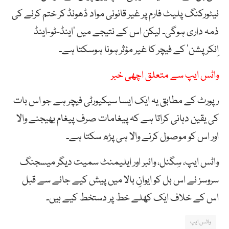
نیٹورکنگ پلیٹ فارم پر غیر قانونی مواد ڈھونڈ کر ختم کرنے کی
ذمہ داری ہوگی۔ لیکن اس کے نتیجے میں ’اینڈ-ٹو-اینڈ
اِنکرپشن‘ کے فیچر کا غیر مؤثر ہونا ہوسکتا ہے۔
واٹس ایپ سے متعلق اچھی خبر
رپورٹ کے مطابق یہ ایک ایسا سیکیورٹی فیچر ہے جو اس بات
کی یقین دہانی کراتا ہے کہ پیغامات صرف پیغام بھیجنے والا
اور اس کو موصول کرنے والا ہی پڑھ سکتا ہے۔
واٹس ایپ، سِگنل، وائبر اور ایلیمنٹ سمیت دیگر میسجنگ
سروسز نے اس بل کو ایوانِ بالا میں پیش کیے جانے سے قبل
اس کے خلاف ایک کھلے خط پر دستخط کیے ہیں۔
واٹس ایپ