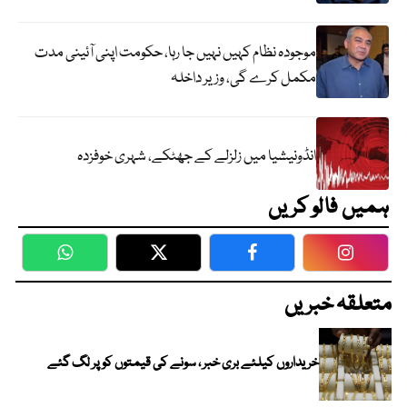
موجودہ نظام کہیں نہیں جا رہا، حکومت اپنی آئینی مدت
مکمل کرے گی، وزیر داخلہ
انڈونیشیا میں زلزلے کے جھٹکے، شہری خوفزدہ
ہمیں فالو کریں
WhatsApp
Twitter
Facebook
Faceboo
متعلقہ خبریں
خریداروں کیلئے بری خبر ، سونے کی قیمتوں کو پر لگ گئے