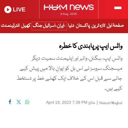
LIVE
6 Aug, 2026
صفحۂ اول
تازہ ترین
پاکستان
دنیا
ایران-اسرائیل جنگ
کھیل
انٹرٹینمنٹ
واٹس ایپ پر پابندی کا خطرہ
واٹس ایپ، سِگنل، وائبر اور ایلیمنٹ سمیت دیگر
میسجنگ سروسز نے اس بل کو ایوانِ بالا میں پیش کیے
جانے سے قبل اس کے خلاف ایک کھلے خط پر دستخط
کیے ہیں۔
|
شائع
April 19, 2023 7:39 PM
Hasnat Mughal