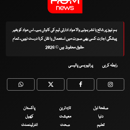
ہم نیوز پر شائع یا نشر ہونے والا مواد ادارتی ٹیم کی کاوش ہے۔ اس مواد کو بغیر
پیشگی اجازت کسی بھی صورت میں استعمال یا نقل کرنا درست نہیں۔ تمام
حقوق محفوظ ہیں © 2026
رابطہ کریں
پرائیویسی پالیسی
WhatsApp
Twitter
Facebook
Faceboo
صفحۂ اول
تازہ ترین
پاکستان
دنیا
معیشت
کھیل
تعلیم
صحت
انٹرٹینمنٹ