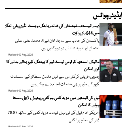
ایڈیٹرچوائس
دوسرا ٹیسٹ، ساجد خان کی شاندار بالنگ، ویسٹ انڈیز پہلی اننگز
میں 344 رنز پر آؤٹ
پاکستان کی جانب سے ساجد خان نے 4، محمد علی، علی
عثمان اور عبید شاہ نے دو دو وکٹیں لیں
Updated 03 Aug, 2026
مائیک اسمتھ کو قومی ٹیسٹ ٹیم کا بیٹنگ کوچ بنائے جانے کا
قوی امکان
جنوبی افریقی کرکٹر اس سے قبل ملتان سلطانز کے اسسٹنٹ
کوچ کے طور پر بھی خدمات انجام دے چکے ہیں
Updated 03 Aug, 2026
تیل کی قیمتوں میں مزید کمی ہو گئی، پیٹرول و ڈیزل سستا
ہونے کا امکان
امریکی خام تیل کی فی بیرل قیمت مزید کمی کے ساتھ 78.97
ڈالر کی سطح پر آ گئی
Updated 03 Aug, 2026