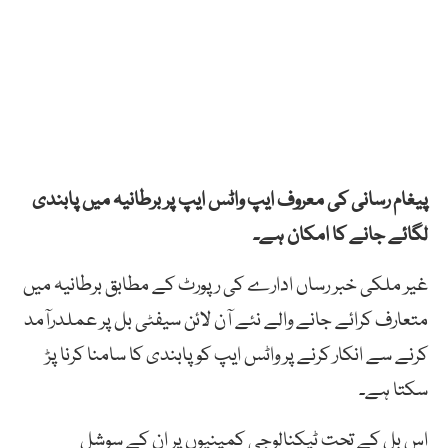
پیغام رسانی کی معروف ایپ واٹس ایپ پر برطانیہ میں پابندی
لگائے جانے کا امکان ہے۔
غیر ملکی خبر رساں ادارے کی رپورٹ کے مطابق برطانیہ میں
متعارف کرائے جانے والے نئے آن لائن سیفٹی بل پر عملدرآمد
کرنے سے انکار کرنے پر واٹس ایپ کو پابندی کا سامنا کرنا پڑ
سکتا ہے۔
اس بل کے تحت ٹیکنالوجی کمپنیوں پر ان کے سوشل